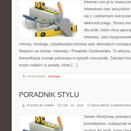
Internat.com.pl to nowocze
internetowi oraz wszystkim
się z codziennym korzysta
elektronicznego. Strona m
dla osób, które chcą uporz
internetu, sieci bezprzewo
chmury, hostingu, cyberbezpieczeństwa oraz domowych rozwiąza
Nowości na stronie: Internaty i Poradniki Użytkownika. To witry
komunikacja zostaje pokazana w sposób zrozumiały. Zamiast trudn
może znaleźć tu porady, które […]
CATEGORIES:
JAPONIA
PORADNIK STYLU
POSTED BY ADMIN
CZE - 15 - 2026
MOŻLIWOŚĆ KOMENTOWA
Serwis lifestylowy poświęcon
kosmetykom, makijażowi or
wygląd dla osób, które chc