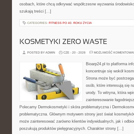
osobach, które chcą odkrywać współczesne wyzwania środowisko
szukają treści […]
CATEGORIES:
FITNESS PO 40. ROKU ŻYCIA
KOSMETYKI ZERO WASTE
POSTED BY ADMIN
CZE - 20 - 2026
MOŻLIWOŚĆ KOMENTOWA
Bioarp24.pl to platforma in
koncentruje się wokół kos
Strona może być postrzegan
osób, które interesują się 
urody. To witryna, która wp
zainteresowanie łagodniejs
Polecamy Dermokosmetyki i skóra problematyczna i Dermokosmet
problematyczna. Głównym motywem strony jest świat kosmetyków
może zainteresować zarówno klientów indywidualnych, jak i odbio
poszukują produktów pielęgnacyjnych. Charakter strony […]