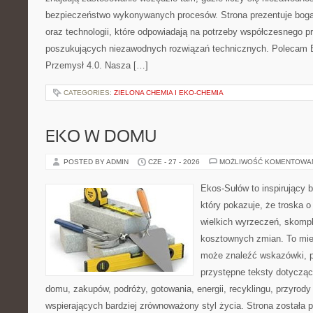
bezpieczeństwo wykonywanych procesów. Strona prezentuje bogat
oraz technologii, które odpowiadają na potrzeby współczesnego p
poszukujących niezawodnych rozwiązań technicznych. Polecam E
Przemysł 4.0. Nasza […]
CATEGORIES:
ZIELONA CHEMIA I EKO-CHEMIA
EKO W DOMU
POSTED BY ADMIN
CZE - 27 - 2026
MOŻLIWOŚĆ KOMENTOWA
Ekos-Sułów to inspirujący b
który pokazuje, że troska 
wielkich wyrzeczeń, skompl
kosztownych zmian. To miej
może znaleźć wskazówki, p
przystępne teksty dotyczą
domu, zakupów, podróży, gotowania, energii, recyklingu, przyrod
wspierających bardziej zrównoważony styl życia. Strona została