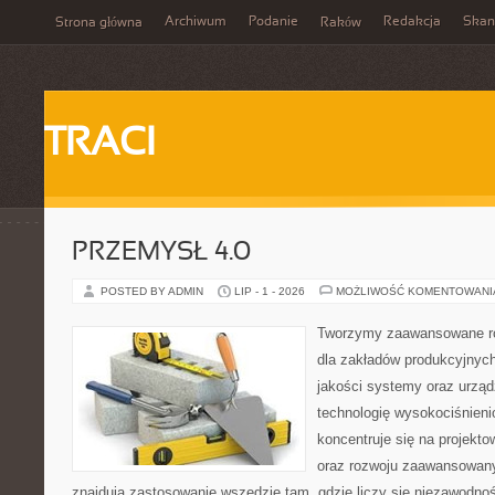
Archiwum
Podanie
Redakcja
Skan
Strona główna
Raków
TRACI
PRZEMYSŁ 4.0
POSTED BY ADMIN
LIP - 1 - 2026
MOŻLIWOŚĆ KOMENTOWAN
Tworzymy zaawansowane ro
dla zakładów produkcyjnych
jakości systemy oraz urzą
technologię wysokociśnieni
koncentruje się na projekto
oraz rozwoju zaawansowany
znajdują zastosowanie wszędzie tam, gdzie liczy się niezawodno