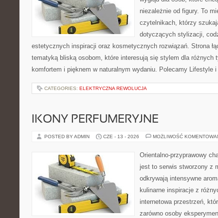
niezależnie od figury. To m
czytelnikach, którzy szuka
dotyczących stylizacji, cod
estetycznych inspiracji oraz kosmetycznych rozwiązań. Strona ł
tematyką bliską osobom, które interesują się stylem dla różnych 
komfortem i pięknem w naturalnym wydaniu. Polecamy Lifestyle i
CATEGORIES:
ELEKTRYCZNA REWOLUCJA
IKONY PERFUMERYJNE
POSTED BY ADMIN
CZE - 13 - 2026
MOŻLIWOŚĆ KOMENTOWA
Orientalno-przyprawowy char
jest to serwis stworzony z 
odkrywają intensywne aroma
kulinarne inspiracje z różny
internetowa przestrzeń, kt
zarówno osoby eksperymentu