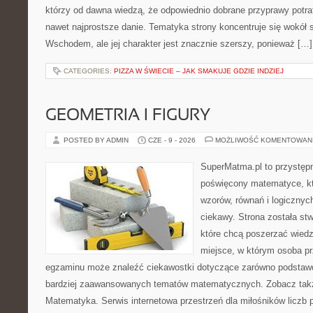
którzy od dawna wiedzą, że odpowiednio dobrane przyprawy potraf
nawet najprostsze danie. Tematyka strony koncentruje się wokół
Wschodem, ale jej charakter jest znacznie szerszy, ponieważ […]
CATEGORIES:
PIZZA W ŚWIECIE – JAK SMAKUJE GDZIE INDZIEJ
GEOMETRIA I FIGURY
POSTED BY ADMIN
CZE - 9 - 2026
MOŻLIWOŚĆ KOMENTOWAN
SuperMatma.pl to przystępn
poświęcony matematyce, któ
wzorów, równań i logicznyc
ciekawy. Strona została st
które chcą poszerzać wied
miejsce, w którym osoba pr
egzaminu może znaleźć ciekawostki dotyczące zarówno podstawo
bardziej zaawansowanych tematów matematycznych. Zobacz takż
Matematyka. Serwis internetowa przestrzeń dla miłośników liczb