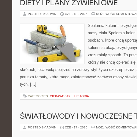
DIETY I PLANY ŻYWIENIOWE
POSTED BY ADMIN
CZE - 18 - 2026
MOŻLIWOŚĆ KOMENTOWA
Spalarnia kalorii – przystę
masy ciała Spalarnia kalori
osobach, które chcą uporz
kalorii i szukają przystępn
zrozumiały sposób. To przes
którzy nie chcą opierać się
skrótach, lecz wolą spojrzeć na zdrowy styl życia szerzej: przez
porusza tematy, które mogą zainteresować zarówno osoby stawiają
tych, […]
CATEGORIES:
CIEKAWOSTKI I HISTORIA
ŚWIATŁOWODY I NOWOCZESNE 
POSTED BY ADMIN
CZE - 17 - 2026
MOŻLIWOŚĆ KOMENTOWA