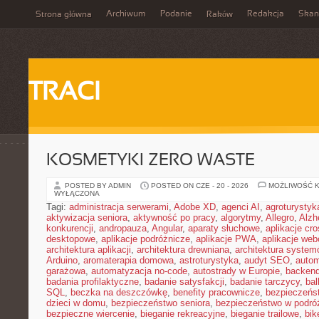
Archiwum
Podanie
Redakcja
Skan
Strona główna
Raków
TRACI
KOSMETYKI ZERO WASTE
POSTED BY ADMIN
POSTED ON CZE - 20 - 2026
MOŻLIWOŚĆ 
WYŁĄCZONA
Tagi:
administracja serwerami
,
Adobe XD
,
agenci AI
,
agroturysty
aktywizacja seniora
,
aktywność po pracy
,
algorytmy
,
Allegro
,
Alzh
konkurencji
,
andropauza
,
Angular
,
aparaty słuchowe
,
aplikacje cro
desktopowe
,
aplikacje podróżnicze
,
aplikacje PWA
,
aplikacje we
architektura aplikacji
,
architektura drewniana
,
architektura system
Arduino
,
aromaterapia domowa
,
astroturystyka
,
audyt SEO
,
autom
garażowa
,
automatyzacja no-code
,
autostrady w Europie
,
backen
badania profilaktyczne
,
badanie satysfakcji
,
badanie tarczycy
,
bal
SQL
,
beczka na deszczówkę
,
benefity pracownicze
,
bezpieczeńs
dzieci w domu
,
bezpieczeństwo seniora
,
bezpieczeństwo w podró
bezpieczne wiercenie
,
bieganie rekreacyjne
,
bieganie trailowe
,
bik