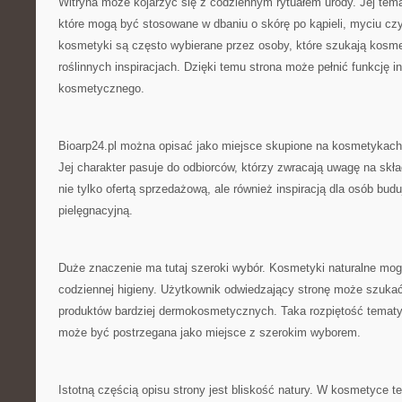
Witryna może kojarzyć się z codziennym rytuałem urody. Jej tem
które mogą być stosowane w dbaniu o skórę po kąpieli, myciu cz
kosmetyki są często wybierane przez osoby, które szukają kosm
roślinnych inspiracjach. Dzięki temu strona może pełnić funkcję i
kosmetycznego.
Bioarp24.pl można opisać jako miejsce skupione na kosmetykach 
Jej charakter pasuje do odbiorców, którzy zwracają uwagę na skła
nie tylko ofertą sprzedażową, ale również inspiracją dla osób bud
pielęgnacyjną.
Duże znaczenie ma tutaj szeroki wybór. Kosmetyki naturalne mo
codziennej higieny. Użytkownik odwiedzający stronę może szukać 
produktów bardziej dermokosmetycznych. Taka rozpiętość tematyc
może być postrzegana jako miejsce z szerokim wyborem.
Istotną częścią opisu strony jest bliskość natury. W kosmetyce te