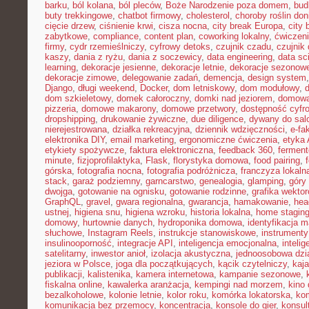
barku
,
ból kolana
,
ból pleców
,
Boże Narodzenie poza domem
,
bud
buty trekkingowe
,
chatbot firmowy
,
cholesterol
,
choroby roślin do
cięcie drzew
,
ciśnienie krwi
,
cisza nocna
,
city break Europa
,
city 
zabytkowe
,
compliance
,
content plan
,
coworking lokalny
,
ćwiczeni
firmy
,
cydr rzemieślniczy
,
cyfrowy detoks
,
czujnik czadu
,
czujnik
kaszy
,
dania z ryżu
,
dania z soczewicy
,
data engineering
,
data sc
learning
,
dekoracje jesienne
,
dekoracje letnie
,
dekoracje sezonow
dekoracje zimowe
,
delegowanie zadań
,
demencja
,
design system
Django
,
długi weekend
,
Docker
,
dom letniskowy
,
dom modułowy
,
dom szkieletowy
,
domek całoroczny
,
domki nad jeziorem
,
domowa 
pizzeria
,
domowe makarony
,
domowe przetwory
,
dostępność cyfr
dropshipping
,
drukowanie żywiczne
,
due diligence
,
dywany do sal
nierejestrowana
,
działka rekreacyjna
,
dziennik wdzięczności
,
e-fa
elektronika DIY
,
email marketing
,
ergonomiczne ćwiczenia
,
etyka 
etykiety spożywcze
,
faktura elektroniczna
,
feedback 360
,
fermen
minute
,
fizjoprofilaktyka
,
Flask
,
florystyka domowa
,
food pairing
,
górska
,
fotografia nocna
,
fotografia podróżnicza
,
franczyza lokaln
stack
,
garaż podziemny
,
garncarstwo
,
genealogia
,
glamping
,
góry
dwojga
,
gotowanie na ognisku
,
gotowanie rodzinne
,
grafika wekto
GraphQL
,
gravel
,
gwara regionalna
,
gwarancja
,
hamakowanie
,
hea
ustnej
,
higiena snu
,
higiena wzroku
,
historia lokalna
,
home stagin
domowy
,
hurtownie danych
,
hydroponika domowa
,
identyfikacja m
słuchowe
,
Instagram Reels
,
instrukcje stanowiskowe
,
instrumenty
insulinooporność
,
integracje API
,
inteligencja emocjonalna
,
inteli
satelitarny
,
inwestor anioł
,
izolacja akustyczna
,
jednoosobowa dzi
jeziora w Polsce
,
joga dla początkujących
,
kącik czytelniczy
,
kaj
publikacji
,
kalistenika
,
kamera internetowa
,
kampanie sezonowe
,
fiskalna online
,
kawalerka aranżacja
,
kempingi nad morzem
,
kino
bezalkoholowe
,
kolonie letnie
,
kolor roku
,
komórka lokatorska
,
ko
komunikacja bez przemocy
,
koncentracja
,
konsole do gier
,
konsul