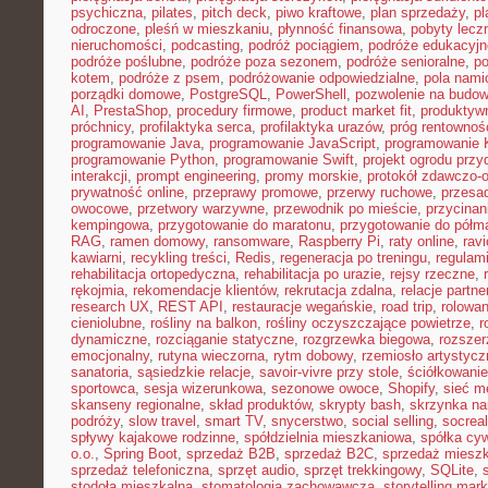
psychiczna
,
pilates
,
pitch deck
,
piwo kraftowe
,
plan sprzedaży
,
p
odroczone
,
pleśń w mieszkaniu
,
płynność finansowa
,
pobyty lecz
nieruchomości
,
podcasting
,
podróż pociągiem
,
podróże edukacyjn
podróże poślubne
,
podróże poza sezonem
,
podróże senioralne
,
po
kotem
,
podróże z psem
,
podróżowanie odpowiedzialne
,
pola nami
porządki domowe
,
PostgreSQL
,
PowerShell
,
pozwolenie na budo
AI
,
PrestaShop
,
procedury firmowe
,
product market fit
,
produktyw
próchnicy
,
profilaktyka serca
,
profilaktyka urazów
,
próg rentownoś
programowanie Java
,
programowanie JavaScript
,
programowanie K
programowanie Python
,
programowanie Swift
,
projekt ogrodu pr
interakcji
,
prompt engineering
,
promy morskie
,
protokół zdawczo-o
prywatność online
,
przeprawy promowe
,
przerwy ruchowe
,
przesad
owocowe
,
przetwory warzywne
,
przewodnik po mieście
,
przycinan
kempingowa
,
przygotowanie do maratonu
,
przygotowanie do półm
RAG
,
ramen domowy
,
ransomware
,
Raspberry Pi
,
raty online
,
rav
kawiarni
,
recykling treści
,
Redis
,
regeneracja po treningu
,
regulami
rehabilitacja ortopedyczna
,
rehabilitacja po urazie
,
rejsy rzeczne
,
rękojmia
,
rekomendacje klientów
,
rekrutacja zdalna
,
relacje partne
research UX
,
REST API
,
restauracje wegańskie
,
road trip
,
rolowan
cieniolubne
,
rośliny na balkon
,
rośliny oczyszczające powietrze
,
r
dynamiczne
,
rozciąganie statyczne
,
rozgrzewka biegowa
,
rozszer
emocjonalny
,
rutyna wieczorna
,
rytm dobowy
,
rzemiosło artystycz
sanatoria
,
sąsiedzkie relacje
,
savoir-vivre przy stole
,
ściółkowanie
sportowca
,
sesja wizerunkowa
,
sezonowe owoce
,
Shopify
,
sieć m
skanseny regionalne
,
skład produktów
,
skrypty bash
,
skrzynka na
podróży
,
slow travel
,
smart TV
,
snycerstwo
,
social selling
,
socrea
spływy kajakowe rodzinne
,
spółdzielnia mieszkaniowa
,
spółka cyw
o.o.
,
Spring Boot
,
sprzedaż B2B
,
sprzedaż B2C
,
sprzedaż miesz
sprzedaż telefoniczna
,
sprzęt audio
,
sprzęt trekkingowy
,
SQLite
,
stodoła mieszkalna
,
stomatologia zachowawcza
,
storytelling mark