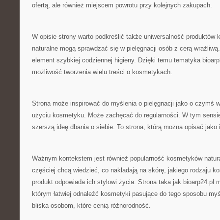
ofertą, ale również miejscem powrotu przy kolejnych zakupach.
W opisie strony warto podkreślić także uniwersalność produktó
naturalne mogą sprawdzać się w pielęgnacji osób z cerą wrażliw
element szybkiej codziennej higieny. Dzięki temu tematyka bioarp2
możliwość tworzenia wielu treści o kosmetykach.
Strona może inspirować do myślenia o pielęgnacji jako o czymś w
użyciu kosmetyku. Może zachęcać do regularności. W tym sensie 
szerszą ideę dbania o siebie. To strona, którą można opisać jako 
Ważnym kontekstem jest również popularność kosmetyków natura
częściej chcą wiedzieć, co nakładają na skórę, jakiego rodzaju k
produkt odpowiada ich stylowi życia. Strona taka jak bioarp24.p
którym łatwiej odnaleźć kosmetyki pasujące do tego sposobu myśl
bliska osobom, które cenią różnorodność.