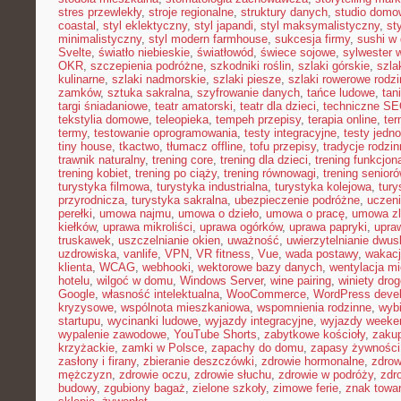
stres przewlekły
,
stroje regionalne
,
struktury danych
,
studio domo
coastal
,
styl eklektyczny
,
styl japandi
,
styl maksymalistyczny
,
st
minimalistyczny
,
styl modern farmhouse
,
sukcesja firmy
,
sushi w
Svelte
,
światło niebieskie
,
światłowód
,
świece sojowe
,
sylwester 
OKR
,
szczepienia podróżne
,
szkodniki roślin
,
szlaki górskie
,
szla
kulinarne
,
szlaki nadmorskie
,
szlaki piesze
,
szlaki rowerowe rodz
zamków
,
sztuka sakralna
,
szyfrowanie danych
,
tańce ludowe
,
tan
targi śniadaniowe
,
teatr amatorski
,
teatr dla dzieci
,
techniczne S
tekstylia domowe
,
teleopieka
,
tempeh przepisy
,
terapia online
,
ter
termy
,
testowanie oprogramowania
,
testy integracyjne
,
testy jedn
tiny house
,
tkactwo
,
tłumacz offline
,
tofu przepisy
,
tradycje rodzi
trawnik naturalny
,
trening core
,
trening dla dzieci
,
trening funkcjon
trening kobiet
,
trening po ciąży
,
trening równowagi
,
trening senior
turystyka filmowa
,
turystyka industrialna
,
turystyka kolejowa
,
tury
przyrodnicza
,
turystyka sakralna
,
ubezpieczenie podróżne
,
uczen
perełki
,
umowa najmu
,
umowa o dzieło
,
umowa o pracę
,
umowa zl
kiełków
,
uprawa mikroliści
,
uprawa ogórków
,
uprawa papryki
,
upra
truskawek
,
uszczelnianie okien
,
uważność
,
uwierzytelnianie dwu
uzdrowiska
,
vanlife
,
VPN
,
VR fitness
,
Vue
,
wada postawy
,
wakacj
klienta
,
WCAG
,
webhooki
,
wektorowe bazy danych
,
wentylacja m
hotelu
,
wilgoć w domu
,
Windows Server
,
wine pairing
,
winiety dro
Google
,
własność intelektualna
,
WooCommerce
,
WordPress deve
kryzysowe
,
wspólnota mieszkaniowa
,
wspomnienia rodzinne
,
wybi
startupu
,
wycinanki ludowe
,
wyjazdy integracyjne
,
wyjazdy week
wypalenie zawodowe
,
YouTube Shorts
,
zabytkowe kościoły
,
zaku
krzyżackie
,
zamki w Polsce
,
zapachy do domu
,
zapasy żywności
zasłony i firany
,
zbieranie deszczówki
,
zdrowie hormonalne
,
zdrow
mężczyzn
,
zdrowie oczu
,
zdrowie słuchu
,
zdrowie w podróży
,
zdr
budowy
,
zgubiony bagaż
,
zielone szkoły
,
zimowe ferie
,
znak towa