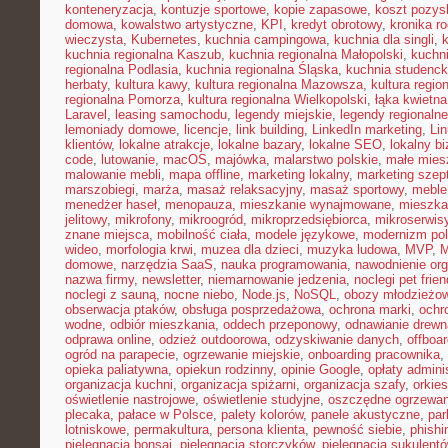
konteneryzacja
,
kontuzje sportowe
,
kopie zapasowe
,
koszt pozysk
domowa
,
kowalstwo artystyczne
,
KPI
,
kredyt obrotowy
,
kronika r
wieczysta
,
Kubernetes
,
kuchnia campingowa
,
kuchnia dla singli
,
kuchnia regionalna Kaszub
,
kuchnia regionalna Małopolski
,
kuchni
regionalna Podlasia
,
kuchnia regionalna Śląska
,
kuchnia studenc
herbaty
,
kultura kawy
,
kultura regionalna Mazowsza
,
kultura regio
regionalna Pomorza
,
kultura regionalna Wielkopolski
,
łąka kwietna
Laravel
,
leasing samochodu
,
legendy miejskie
,
legendy regionalne
lemoniady domowe
,
licencje
,
link building
,
LinkedIn marketing
,
Li
klientów
,
lokalne atrakcje
,
lokalne bazary
,
lokalne SEO
,
lokalny b
code
,
lutowanie
,
macOS
,
majówka
,
malarstwo polskie
,
małe mies
malowanie mebli
,
mapa offline
,
marketing lokalny
,
marketing szep
marszobiegi
,
marża
,
masaż relaksacyjny
,
masaż sportowy
,
meble 
menedżer haseł
,
menopauza
,
mieszkanie wynajmowane
,
mieszka
jelitowy
,
mikrofony
,
mikroogród
,
mikroprzedsiębiorca
,
mikroserwis
znane miejsca
,
mobilność ciała
,
modele językowe
,
modernizm pol
wideo
,
morfologia krwi
,
muzea dla dzieci
,
muzyka ludowa
,
MVP
,
domowe
,
narzędzia SaaS
,
nauka programowania
,
nawodnienie or
nazwa firmy
,
newsletter
,
niemarnowanie jedzenia
,
noclegi pet frien
noclegi z sauną
,
nocne niebo
,
Node.js
,
NoSQL
,
obozy młodzieżo
obserwacja ptaków
,
obsługa posprzedażowa
,
ochrona marki
,
ochr
wodne
,
odbiór mieszkania
,
oddech przeponowy
,
odnawianie drewn
odprawa online
,
odzież outdoorowa
,
odzyskiwanie danych
,
offboar
ogród na parapecie
,
ogrzewanie miejskie
,
onboarding pracownika
,
opieka paliatywna
,
opiekun rodzinny
,
opinie Google
,
opłaty admini
organizacja kuchni
,
organizacja spiżarni
,
organizacja szafy
,
orkies
oświetlenie nastrojowe
,
oświetlenie studyjne
,
oszczędne ogrzewan
plecaka
,
pałace w Polsce
,
palety kolorów
,
panele akustyczne
,
par
lotniskowe
,
permakultura
,
persona klienta
,
pewność siebie
,
phishi
pielęgnacja bonsai
,
pielęgnacja storczyków
,
pielęgnacja sukulent