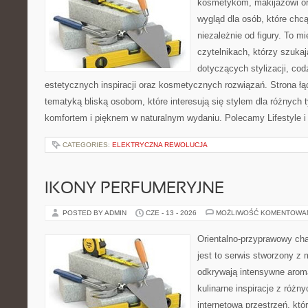
kosmetykom, makijażowi or
wygląd dla osób, które chc
niezależnie od figury. To m
czytelnikach, którzy szuka
dotyczących stylizacji, cod
estetycznych inspiracji oraz kosmetycznych rozwiązań. Strona ł
tematyką bliską osobom, które interesują się stylem dla różnych 
komfortem i pięknem w naturalnym wydaniu. Polecamy Lifestyle i
CATEGORIES:
ELEKTRYCZNA REWOLUCJA
IKONY PERFUMERYJNE
POSTED BY ADMIN
CZE - 13 - 2026
MOŻLIWOŚĆ KOMENTOWA
Orientalno-przyprawowy char
jest to serwis stworzony z 
odkrywają intensywne aroma
kulinarne inspiracje z różny
internetowa przestrzeń, kt