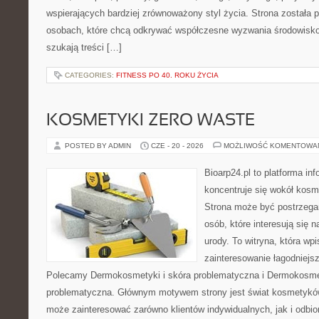
wspierających bardziej zrównoważony styl życia. Strona została
osobach, które chcą odkrywać współczesne wyzwania środowisko
szukają treści […]
CATEGORIES:
FITNESS PO 40. ROKU ŻYCIA
KOSMETYKI ZERO WASTE
POSTED BY ADMIN
CZE - 20 - 2026
MOŻLIWOŚĆ KOMENTOWA
Bioarp24.pl to platforma in
koncentruje się wokół kos
Strona może być postrzegan
osób, które interesują się 
urody. To witryna, która wp
zainteresowanie łagodniejs
Polecamy Dermokosmetyki i skóra problematyczna i Dermokosmet
problematyczna. Głównym motywem strony jest świat kosmetyków
może zainteresować zarówno klientów indywidualnych, jak i odbio