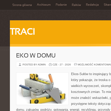
Archiwum
Podanie
Redakcja
Skan
Strona główna
Raków
TRACI
EKO W DOMU
POSTED BY ADMIN
CZE - 27 - 2026
MOŻLIWOŚĆ KOMENTOWA
Ekos-Sułów to inspirujący b
który pokazuje, że troska 
wielkich wyrzeczeń, skompl
kosztownych zmian. To miej
może znaleźć wskazówki, p
przystępne teksty dotyczą
domu, zakupów, podróży, gotowania, energii, recyklingu, przyrod