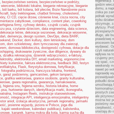
regeneracji
,
bezpieczeństwo seniora
,
bezpieczeństwo w podróży
,
godzin wiecz
 wiercenie
,
biblioteki lokalne
,
bieganie rekreacyjne
,
bieganie
domu, a nap
e
,
ból barku
,
ból kolana
,
ból pleców
,
Boże Narodzenie poza
znika po zam
hcraft
,
buty trekkingowe
,
chatbot firmowy
,
cholesterol
,
jednak wyra
hóry
,
CI CD
,
cięcie drzew
,
ciśnienie krwi
,
cisza nocna
,
city
trybu działa
mentarze zabytkowe
,
compliance
,
content plan
,
coworking
otrzymuje, z
erhigiena firmy
,
cyfrowy detoks
,
czujnik czadu
,
czujnik
płytszy. Pro
szu psa
,
czytanie dzieciom
,
data engineering
,
data science
,
przespanych
dekoracje letnie
,
dekoracje sezonowe
,
dekoracje wiosenne
,
długo, ale b
adań
,
demencja
,
design system
,
DevOps
,
dieta BARF
,
prawdziwej r
weekend
,
Docker
,
dom kultury
,
dom letniskowy
,
dom
procesem bar
tom
,
dom szkieletowy
,
dom tymczasowy dla zwierząt
,
wydawać. Og
orem
,
domowa biblioteczka
,
dostępność cyfrowa
,
dotacje dla
czyli natura
pshipping
,
drukowanie żywiczne
,
due diligence
,
dywany do
wpływa na to
a
,
działka rekreacyjna
,
dziennik wdzięczności
,
e-faktury
,
czujemy przy
lektrolity
,
elektronika DIY
,
email marketing
,
ergonomiczne
się spać, cz
ykiety kurierskie
,
faktura elektroniczna
,
feedback 360
,
festyn
weekendy mo
profilaktyka
,
Flask
,
florystyka domowa
,
fortyfikacje
,
nawet po wol
,
fotografia podróżnicza
,
franczyza lokalna
,
frontend
,
naprawdę wy
e
,
garaż podziemny
,
garncarstwo
,
gekon lamparci
,
przewidywaln
ce
,
grafika wektorowa
,
granice osobiste
,
granty kulturalne
,
pobudki dzia
pierowe
,
gwara regionalna
,
gwarancja
,
hamakowanie
,
umożliwiają 
j
,
higiena snu
,
higiena wzroku
,
historia lokalna
,
home
hormonalnych
a psa
,
hurtownie danych
,
identyfikacja marki
,
ikonografia
,
prostych zas
eatralna
,
Instagram Reels
,
instrukcje stanowiskowe
,
ale przynosz
orność
,
integracje API
,
inteligencja emocjonalna
,
inteligentny
można też p
stor anioł
,
izolacja akustyczna
,
jarmark regionalny
,
jarmarki
jesteśmy ni
ność
,
jesienne wyjazdy
,
jeziora w Polsce
,
joga dla
cierpliwość,
,
kajaki weekendowe
,
kalendarz publikacji
,
kalistenika
,
urastają do 
zonowe
,
kanarek
,
karma mokra dla kota
,
karma sucha dla