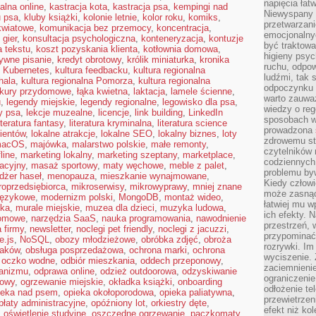
napięcia łatw
alna online
,
kastracja kota
,
kastracja psa
,
kempingi nad
Niewyspany 
u psa
,
kluby książki
,
kolonie letnie
,
kolor roku
,
komiks
,
przetwarzan
kwiatowe
,
komunikacja bez przemocy
,
koncentracja
,
emocjonalny
 gier
,
konsultacja psychologiczna
,
konteneryzacja
,
kontuzje
być traktowa
a tekstu
,
koszt pozyskania klienta
,
kotłownia domowa
,
higieny psyc
ywne pisanie
,
kredyt obrotowy
,
królik miniaturka
,
kronika
ruchu, odpow
,
Kubernetes
,
kultura feedbacku
,
kultura regionalna
ludźmi, tak
hala
,
kultura regionalna Pomorza
,
kultura regionalna
odpoczynku 
kury przydomowe
,
łąka kwietna
,
laktacja
,
lamele ścienne
,
warto zauwa
u
,
legendy miejskie
,
legendy regionalne
,
legowisko dla psa
,
wiedzy o reg
y psa
,
lekcje muzealne
,
licencje
,
link building
,
LinkedIn
sposobach wy
iteratura fantasy
,
literatura kryminalna
,
literatura science
prowadzona
lientów
,
lokalne atrakcje
,
lokalne SEO
,
lokalny biznes
,
loty
zdrowemu sty
acOS
,
majówka
,
malarstwo polskie
,
małe remonty
,
czytelników
line
,
marketing lokalny
,
marketing szeptany
,
marketplace
,
codziennyc
acyjny
,
masaż sportowy
,
maty węchowe
,
meble z palet
,
problemu by
żer haseł
,
menopauza
,
mieszkanie wynajmowane
,
Kiedy człow
roprzedsiębiorca
,
mikroserwisy
,
mikrowyprawy
,
mniej znane
może zasnąć 
językowe
,
modernizm polski
,
MongoDB
,
montaż wideo
,
łatwiej mu 
ska
,
murale miejskie
,
muzea dla dzieci
,
muzyka ludowa
,
ich efekty.
domowe
,
narzędzia SaaS
,
nauka programowania
,
nawodnienie
przestrzeń, 
 firmy
,
newsletter
,
noclegi pet friendly
,
noclegi z jacuzzi
,
przypominać
e.js
,
NoSQL
,
obozy młodzieżowe
,
obróbka zdjęć
,
obroża
rozrywki. Im
taków
,
obsługa posprzedażowa
,
ochrona marki
,
ochrona
wyciszenie.
,
oczko wodne
,
odbiór mieszkania
,
oddech przeponowy
,
zaciemnienie
ganizmu
,
odprawa online
,
odzież outdoorowa
,
odzyskiwanie
ograniczenie
zowy
,
ogrzewanie miejskie
,
okładka książki
,
onboarding
odłożenie te
ieka nad psem
,
opieka okołoporodowa
,
opieka paliatywna
,
przewietrzen
płaty administracyjne
,
opóźniony lot
,
orkiestry dęte
,
efekt niż ko
,
oświetlenie studyjne
,
oszczędne ogrzewanie
,
paczkomaty
,