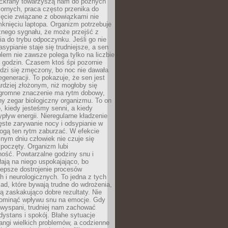
. Ekrany towarzyszą nam do późnych
ornych, praca często przenika do
ięcie związane z obowiązkami nie
knięciu laptopa. Organizm potrzebuje
źnego sygnału, że może przejść z
nia do trybu odpoczynku. Jeśli go nie
asypianie staje się trudniejsze, a sen
blem nie zawsze polega tylko na liczbie
 godzin. Czasem ktoś śpi pozornie
udzi się zmęczony, bo noc nie dawała
egeneracji. To pokazuje, że sen jest
dziej złożonym, niż mogłoby się
romne znaczenie ma rytm dobowy,
lny zegar biologiczny organizmu. To on
, kiedy jesteśmy senni, a kiedy
pływ energii. Nieregularne kładzenie
ęste zarywanie nocy i odsypianie w
gą ten rytm zaburzać. W efekcie
nym dniu człowiek nie czuje się
poczęty. Organizm lubi
ość. Powtarzalne godziny snu i
łają na niego uspokajająco, bo
lepsze dostrojenie procesów
 i neurologicznych. To jedna z tych
ad, które bywają trudne do wdrożenia,
ą zaskakująco dobre rezultaty. Nie
ominąć wpływu snu na emocje. Gdy
ewyspani, trudniej nam zachować
 dystans i spokój. Błahe sytuacje
rangi wielkich problemów, a codzienne