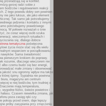
iej przeradzają się w konflikt.
mózg gorzej radzi sobie z
iem bodźców i regulowaniem reakcji
ch. Z tego powodu dobry sen powinien
ny nie jako luksus, ale jako element
hicznej. Tak samo jak potrzebujemy
iedniego jedzenia i kontaktu z innymi
 samo potrzebujemy prawdziwego
nocą. W połowie rozważań o śnie
żyć, że coraz więcej osób szuka
eneracji, wieczornych rytuałach i
ciszania się, dlatego dobrze
strona tematyczna
poświęcona
lowi życia może stać się dla wielu
 realnym wsparciem w porządkowaniu
h nawyków. Sama świadomość
wa pierwszym krokiem do poprawy.
iek rozumie, dlaczego wieczorem nie
albo czemu budzi się bez energii,
wprowadzać małe zmiany i obserwować
 Na jakość snu ogromny wpływ ma także
w której śpimy. Sypialnia nie powinna
 biura, magazynu ani centrum
 więcej w niej bodźców, tym trudniej o
 Znaczenie mają temperatura,
, wygodne łóżko, świeże powietrze i
 hałasu. Czasem niewielka zmiana, jak
lefonu poza zasięg ręki czy
ie pokoju przed snem, daje lepszy
lejne próby zasypiania przy zmęczeniu