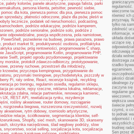
graniczącym 
ce
,
palety kolorów
,
panele akustyczne
,
papuga falista
,
parki
regularność.
ermakultura
,
persona klienta
,
petsitter
,
pewność siebie
,
wieczorne ta
 pomoc dla kota
,
pierwsza pomoc dla psa
,
pierwsza pomoc
również ich 
an sprzedaży
,
płatności odroczone
,
plaże dla psów
,
pleśń w
przyznają. W
pobyty lecznicze
,
podatek od nieruchomości
,
podcasting
,
tylko na sam
 samochodem
,
podróże edukacyjne
,
podróże kamperem
,
zdolność uc
sezonem
,
podróże senioralne
,
podróże solo
,
podróże z
informacje, 
anie odpowiedzialne
,
poezja współczesna
,
pola namiotowe
,
układa dośw
,
PowerShell
,
pozwolenie na budowę
,
prawa pasażera
,
prawo
uczące się, 
e
,
product market fit
,
produktywność osobista
,
profilaktyka
odpowiedzia
ilaktyka urazów
,
próg rentowności
,
programowanie C sharp
,
odczuwają s
ie JavaScript
,
programowanie Kotlin
,
programowanie PHP
,
działa wolnie
anie Swift
,
projekt ogrodu przydomowego
,
projektowanie
dostrzega za
my morskie
,
protokół zdawczo-odbiorczy
,
prototypowanie
,
rzadko bywa
mowe
,
przerwy ruchowe
,
przestrzeń dla młodzieży
,
egzaminem, 
ie krzewów
,
przyczepa kempingowa
,
przygotowanie do
oszczędność
ratonu
,
przysmaki treningowe
,
psychodietetyka
,
pszczoły w
jakości dzia
berry Pi
,
raty online
,
React
,
recenzje książek
,
recykling
idealnego ży
eneracja po treningu
,
regulamin osiedla
,
regulamin sklepu
,
zaczyna się 
itacja po urazie
,
rejsy rzeczne
,
reklama lokalna
,
reklamacje
,
regularne go
rekrutacja zdalna
,
relacje partnerskie
,
renowacja kamienic
,
wieczorem, m
ch UX
,
REST API
,
rewitalizacja rynku
,
rezydencje
większa uwa
ięśni
,
rośliny akwariowe
,
router domowy
,
rozciąganie
świecie peł
e
,
rozgrzewka biegowa
,
rozszerzona rzeczywistość
,
rozwój
czymś, o co 
by akwariowe
,
rytm dobowy
,
rzemiosło artystyczne
,
to jednak wa
iedzkie relacje
,
ściółkowanie
,
segmentacja klientów
,
self-
odporność i
wizerunkowa
,
Shopify
,
sieć mesh
,
skanowanie 3D
,
skanseny
wszystkich p
bash
,
skrzynka narzędziowa
,
ślad węglowy podróży
,
slow
trudniej rad
a
,
snycerstwo
,
social selling
,
socjalizacja kota
,
socjalizacja
Sen przez dł
 psem
,
spływy kajakowe rodzinne
,
spółdzielnia