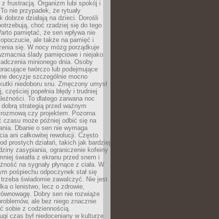
z frustracją. Organizm lubi spokój i
 To nie przypadek, że rytuały
k dobrze działają na dzieci. Dorośli
potrzebują, choć rzadziej się do tego
arto pamiętać, że sen wpływa nie
opoczucie, ale także na pamięć i
zenia się. W nocy mózg porządkuje
wzmacnia ślady pamięciowe i niejako
iadczenia minionego dnia. Osoby
pracujące twórczo lub podejmujące
lne decyzje szczególnie mocno
kutki niedoboru snu. Zmęczony umysł
j, częściej popełnia błędy i trudniej
leżności. To dlatego zarwana noc
 dobrą strategią przed ważnym
rozmową czy projektem. Pozorna
 czasu może później odbić się na
łania. Dbanie o sen nie wymaga
cia ani całkowitej rewolucji. Często
od prostych działań, takich jak bardziej
dziny zasypiania, ograniczenie kofeiny
niej światła z ekranu przed snem i
żność na sygnały płynące z ciała. W
nym pośpiechu odpoczynek stał się
trzeba świadomie zawalczyć. Nie jest
lka o lenistwo, lecz o zdrowie,
 równowagę. Dobry sen nie rozwiąże
roblemów, ale bez niego znacznie
zić sobie z codziennością.
ugi czas był niedoceniany w kulturze