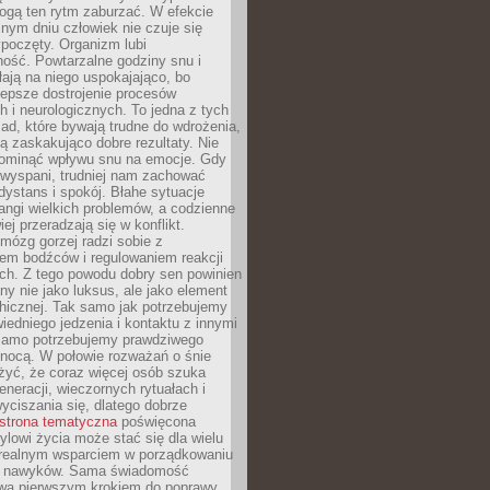
gą ten rytm zaburzać. W efekcie
nym dniu człowiek nie czuje się
poczęty. Organizm lubi
ość. Powtarzalne godziny snu i
łają na niego uspokajająco, bo
lepsze dostrojenie procesów
 i neurologicznych. To jedna z tych
ad, które bywają trudne do wdrożenia,
ą zaskakująco dobre rezultaty. Nie
ominąć wpływu snu na emocje. Gdy
ewyspani, trudniej nam zachować
 dystans i spokój. Błahe sytuacje
rangi wielkich problemów, a codzienne
iej przeradzają się w konflikt.
mózg gorzej radzi sobie z
iem bodźców i regulowaniem reakcji
ch. Z tego powodu dobry sen powinien
ny nie jako luksus, ale jako element
hicznej. Tak samo jak potrzebujemy
iedniego jedzenia i kontaktu z innymi
 samo potrzebujemy prawdziwego
nocą. W połowie rozważań o śnie
żyć, że coraz więcej osób szuka
eneracji, wieczornych rytuałach i
ciszania się, dlatego dobrze
strona tematyczna
poświęcona
lowi życia może stać się dla wielu
 realnym wsparciem w porządkowaniu
h nawyków. Sama świadomość
wa pierwszym krokiem do poprawy.