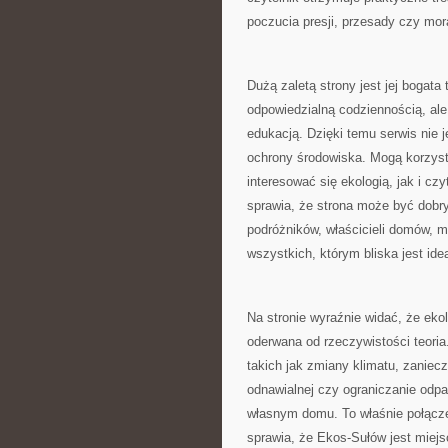
poczucia presji, przesady czy mor
Dużą zaletą strony jest jej bogat
odpowiedzialną codziennością, ale
edukacją. Dzięki temu serwis nie 
ochrony środowiska. Mogą korzyst
interesować się ekologią, jak i cz
sprawia, że strona może być dobry
podróżników, właścicieli domów, 
wszystkich, którym bliska jest id
Na stronie wyraźnie widać, że eko
oderwana od rzeczywistości teori
takich jak zmiany klimatu, zaniec
odnawialnej czy ograniczanie odp
własnym domu. To właśnie połącze
sprawia, że Ekos-Sułów jest miej