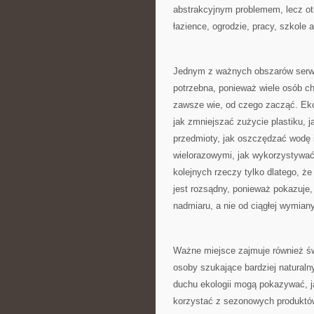
abstrakcyjnym problemem, lecz ot
łazience, ogrodzie, pracy, szkole
Jednym z ważnych obszarów serwi
potrzebna, ponieważ wiele osób c
zawsze wie, od czego zacząć. Ek
jak zmniejszać zużycie plastiku, 
przedmioty, jak oszczędzać wodę 
wielorazowymi, jak wykorzystywać
kolejnych rzeczy tylko dlatego, ż
jest rozsądny, ponieważ pokazuje,
nadmiaru, a nie od ciągłej wymia
Ważne miejsce zajmuje również św
osoby szukające bardziej natural
duchu ekologii mogą pokazywać, 
korzystać z sezonowych produktów