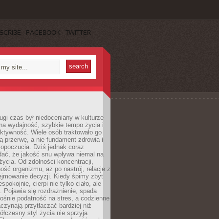
SCRIBE
FACEBOOK
TWITTER
ugi czas był niedoceniany w kulturze
na wydajność, szybkie tempo życia i
ktywność. Wiele osób traktowało go
ą przerwę, a nie fundament zdrowia i
opoczucia. Dziś jednak coraz
dać, że jakość snu wpływa niemal na
życia. Od zdolności koncentracji,
ość organizmu, aż po nastrój, relacje z
ejmowanie decyzji. Kiedy śpimy zbyt
espokojnie, cierpi nie tylko ciało, ale
. Pojawia się rozdrażnienie, spada
ośnie podatność na stres, a codzienne
czynają przytłaczać bardziej niż
łczesny styl życia nie sprzyja