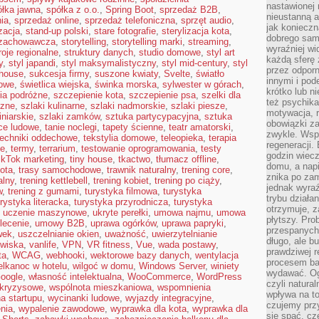
nastawionej 
ółka jawna
,
spółka z o.o.
,
Spring Boot
,
sprzedaż B2B
,
nieustanną a
ia
,
sprzedaż online
,
sprzedaż telefoniczna
,
sprzęt audio
,
jak konieczn
izacja
,
stand-up polski
,
stare fotografie
,
sterylizacja kota
,
dobrego sam
 zachowawcza
,
storytelling
,
storytelling marki
,
streaming
,
wyraźniej wi
roje regionalne
,
struktury danych
,
studio domowe
,
styl art
każdą sferę 
y
,
styl japandi
,
styl maksymalistyczny
,
styl mid-century
,
styl
przez odporn
mhouse
,
sukcesja firmy
,
suszone kwiaty
,
Svelte
,
światło
innymi i pod
jowe
,
świetlica wiejska
,
świnka morska
,
sylwester w górach
,
krótko lub ni
ia podróżne
,
szczepienie kota
,
szczepienie psa
,
szelki dla
też psychika
czne
,
szlaki kulinarne
,
szlaki nadmorskie
,
szlaki piesze
,
motywacja, r
iniarskie
,
szlaki zamków
,
sztuka partycypacyjna
,
sztuka
obowiązki za
ce ludowe
,
tanie noclegi
,
tapety ścienne
,
teatr amatorski
,
zwykle. Wspó
techniki oddechowe
,
tekstylia domowe
,
teleopieka
,
terapia
regeneracji
ie
,
termy
,
terrarium
,
testowanie oprogramowania
,
testy
godzin wiecz
ikTok marketing
,
tiny house
,
tkactwo
,
tłumacz offline
,
domu, a nap
kota
,
trasy samochodowe
,
trawnik naturalny
,
trening core
,
znika po zam
alny
,
trening kettlebell
,
trening kobiet
,
trening po ciąży
,
jednak wyra
w
,
trening z gumami
,
turystyka filmowa
,
turystyka
trybu działa
urystyka literacka
,
turystyka przyrodnicza
,
turystyka
otrzymuje, z
,
uczenie maszynowe
,
ukryte perełki
,
umowa najmu
,
umowa
płytszy. Pro
lecenie
,
umowy B2B
,
uprawa ogórków
,
uprawa papryki
,
przespanych
wek
,
uszczelnianie okien
,
uważność
,
uwierzytelnianie
długo, ale b
owiska
,
vanlife
,
VPN
,
VR fitness
,
Vue
,
wada postawy
,
prawdziwej r
ta
,
WCAG
,
webhooki
,
wektorowe bazy danych
,
wentylacja
procesem bar
elkanoc w hotelu
,
wilgoć w domu
,
Windows Server
,
winiety
wydawać. Og
oogle
,
własność intelektualna
,
WooCommerce
,
WordPress
czyli natura
 kryzysowe
,
wspólnota mieszkaniowa
,
wspomnienia
wpływa na to
a startupu
,
wycinanki ludowe
,
wyjazdy integracyjne
,
czujemy przy
nia
,
wypalenie zawodowe
,
wyprawka dla kota
,
wyprawka dla
się spać, cz