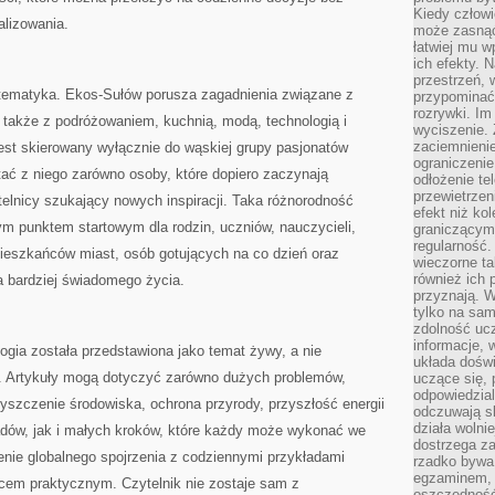
Kiedy człow
alizowania.
może zasnąć 
łatwiej mu 
ich efekty.
przestrzeń, 
a tematyka. Ekos-Sułów porusza zagadnienia związane z
przypominać
rozrywki. Im
 także z podróżowaniem, kuchnią, modą, technologią i
wyciszenie.
zaciemnienie
jest skierowany wyłącznie do wąskiej grupy pasjonatów
ograniczenie
ać z niego zarówno osoby, które dopiero zaczynają
odłożenie te
przewietrzen
ytelnicy szukający nowych inspiracji. Taka różnorodność
efekt niż ko
m punktem startowym dla rodzin, uczniów, nauczycieli,
graniczącym 
regularność.
mieszkańców miast, osób gotujących na co dzień oraz
wieczorne ta
również ich 
ea bardziej świadomego życia.
przyznają. W
tylko na sam
zdolność uc
informacje, 
logia została przedstawiona jako temat żywy, a nie
układa dośw
a. Artykuły mogą dotyczyć zarówno dużych problemów,
uczące się, 
odpowiedzia
zyszczenie środowiska, ochrona przyrody, przyszłość energii
odczuwają s
działa wolnie
adów, jak i małych kroków, które każdy może wykonać we
dostrzega za
nie globalnego spojrzenia z codziennymi przykładami
rzadko bywa
egzaminem, 
scem praktycznym. Czytelnik nie zostaje sam z
oszczędność