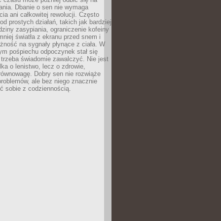
łania. Dbanie o sen nie wymaga
cia ani całkowitej rewolucji. Często
od prostych działań, takich jak bardziej
dziny zasypiania, ograniczenie kofeiny
niej światła z ekranu przed snem i
żność na sygnały płynące z ciała. W
nym pośpiechu odpoczynek stał się
trzeba świadomie zawalczyć. Nie jest
lka o lenistwo, lecz o zdrowie,
 równowagę. Dobry sen nie rozwiąże
roblemów, ale bez niego znacznie
zić sobie z codziennością.