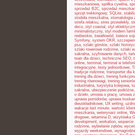
mieszkaniowa
,
spółka cywilna
,
sp
sprzedaż B2C
,
sprzedaż mieszkan
sprzęt trekkingowy
,
SQLite
,
stabil
stodoła mieszkalna
,
stomatologia
strefa relaksu
,
stres przewlekły
,
st
deco
,
styl coastal
,
styl eklektyczn
minimalistyczny
,
styl modern far
niebieskie
,
światłowód
,
świece so
Symfony
,
system OKR
,
szczepien
psa
,
szlaki górskie
,
szlaki history
szlaki rowerowe rodzinne
,
szlaki w
sakralna
,
szyfrowanie danych
,
tań
teatr dla dzieci
,
techniczne SEO
,
online
,
terminal
,
terminal w telefon
integracyjne
,
testy jednostkowe
,
T
tradycje rodzinne
,
transporter dla 
trening dla dzieci
,
trening funkcjon
trening równowagi
,
trening senioró
industrialna
,
turystyka kolejowa
,
t
sakralna
,
ubezpieczenie podróżne
o dzieło
,
umowa o pracę
,
umowa z
uprawa pomidorów
,
uprawa truska
dwuskładnikowe
,
UX writing
,
uzdr
wakacje last minute
,
wartość klien
mieszkania
,
weterynarz online
,
Wi
drogowe
,
witamina D
,
wizytówka G
development
,
workation
,
wsparcie
rodzinne
,
wybielanie zębów
,
wycen
wyjazdy weekendowe
,
wynagrodze