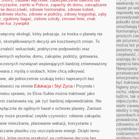
 Shorts
,
zabawki węchowe
,
zabezpieczenie balkonu dla
weekendy mo
rzyżackie
,
zamki w Polsce
,
zapachy do domu
,
zarządzanie
nawet po wol
anie deszczówki
,
zdrowie hormonalne
,
zdrowie kobiet
,
naprawdę wy
zdrowie słuchu
,
zdrowie w podróży
,
zdrowy kręgosłup
,
zęby
przewidywaln
y
,
zgubiony bagaż
,
zielone szkoły
,
zimowe ferie
,
znak
pobudki dzia
ie kur
,
żywopłot
umożliwiają 
hormonalnych
więcony ekologii, który pokazuje, że troska o planetę nie
prostych zas
ale przynosz
ń, skomplikowanych decyzji ani kosztownych zmian. To
można też p
 znaleźć wskazówki, praktyczne podpowiedzi oraz
jesteśmy ni
cierpliwość,
iennych wyborów, domu, zakupów, podróży, gotowania,
urastają do 
owoczesnych rozwiązań wspierających bardziej zrównoważony
napięcia łatw
Niewyspany 
towana z myślą o osobach, które chcą odkrywać
przetwarzan
emocjonalny
e, ale jednocześnie szukają treści napisanych bez
być traktowa
Nowości na stronie
Edukacja i Styl Życia
i Przyroda i
higieny psyc
ruchu, odpow
rwisu sprawia, że Ekos-Sułów można traktować jako
ludźmi, tak
to zastanawia się, jak żyć bardziej odpowiedzialnie. Nie
odpoczynku 
warto zauwa
ę wyłącznie do ogólnych haseł o ochronie planety. Zamiast
wiedzy o reg
sposobach wy
ry może przenikać zwykłe czynności: robienie zakupów,
prowadzona
nie mieszkania, planowanie wakacji, korzystanie z
zdrowemu sty
czytelników
niczanie plastiku czy oszczędzanie energii. Dzięki temu
codziennyc
eści, które można przełożyć na codzienne decyzje bez
problemu by