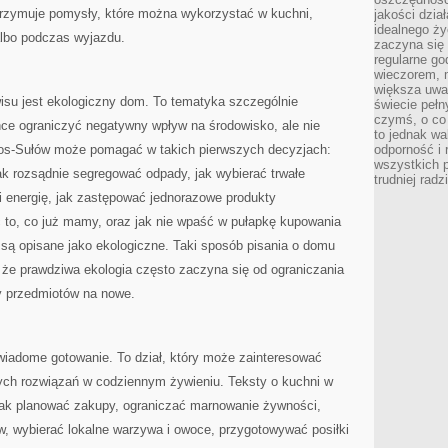
rzymuje pomysły, które można wykorzystać w kuchni,
jakości dzia
idealnego ży
 albo podczas wyjazdu.
zaczyna się 
regularne go
wieczorem, m
większa uwa
su jest ekologiczny dom. To tematyka szczególnie
świecie peł
czymś, o co 
hce ograniczyć negatywny wpływ na środowisko, ale nie
to jednak wa
os-Sułów może pomagać w takich pierwszych decyzjach:
odporność i
wszystkich p
jak rozsądnie segregować odpady, jak wybierać trwałe
trudniej rad
i energię, jak zastępować jednorazowe produkty
 to, co już mamy, oraz jak nie wpaść w pułapkę kupowania
e są opisane jako ekologiczne. Taki sposób pisania o domu
 że prawdziwa ekologia często zaczyna się od ograniczania
ny przedmiotów na nowe.
iadome gotowanie. To dział, który może zainteresować
nych rozwiązań w codziennym żywieniu. Teksty o kuchni w
jak planować zakupy, ograniczać marnowanie żywności,
, wybierać lokalne warzywa i owoce, przygotowywać posiłki