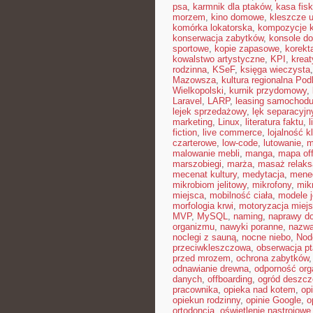
psa
,
karmnik dla ptaków
,
kasa fisk
morzem
,
kino domowe
,
kleszcze 
komórka lokatorska
,
kompozycje 
konserwacja zabytków
,
konsole do
sportowe
,
kopie zapasowe
,
korekt
kowalstwo artystyczne
,
KPI
,
kreat
rodzinna
,
KSeF
,
księga wieczysta
Mazowsza
,
kultura regionalna Pod
Wielkopolski
,
kurnik przydomowy
,
Laravel
,
LARP
,
leasing samochod
lejek sprzedażowy
,
lęk separacyjn
marketing
,
Linux
,
literatura faktu
,
l
fiction
,
live commerce
,
lojalność k
czarterowe
,
low-code
,
lutowanie
,
m
malowanie mebli
,
manga
,
mapa off
marszobiegi
,
marża
,
masaż relaks
mecenat kultury
,
medytacja
,
mened
mikrobiom jelitowy
,
mikrofony
,
mik
miejsca
,
mobilność ciała
,
modele 
morfologia krwi
,
motoryzacja miej
MVP
,
MySQL
,
naming
,
naprawy 
organizmu
,
nawyki poranne
,
nazwa
noclegi z sauną
,
nocne niebo
,
Nod
przeciwkleszczowa
,
obserwacja p
przed mrozem
,
ochrona zabytków
odnawianie drewna
,
odporność or
danych
,
offboarding
,
ogród deszc
pracownika
,
opieka nad kotem
,
op
opiekun rodzinny
,
opinie Google
,
o
ortodoncja
,
oświetlenie nastrojowe