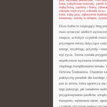
psa
,
wystawy plenerowe
,
YouTube
kota
,
zabytkowe kościoły
,
zamki k
małą firmą
,
zasłony i firany
,
zbier
zdrowie mężczyzn
,
zdrowie oczu
,
kota
,
zęby psa
,
zgłoszenie budow
towarowy
,
zwroty w sklepie
,
żywien
Ekos-Sułów to inspirujący blog poś
musi oznaczać wielkich wyrzecze
miejsce, w którym czytelnik może
przystępne teksty dotyczące codz
energii, recyklingu, przyrody i n
styl życia. Strona została przygo
współczesne wyzwania środowiskow
zbędnego komplikowania tematu. 
Ochrona Środowiska. Charakter se
praktyczny poradnik dla każdego, k
jest to strona, która ogranicza si
tego pokazuje, jak świadome wybo
przygotowywanie posiłków, urządza
transportu, wybieranie ubrań, ogra
czytelnik otrzymuje praktyczne tr