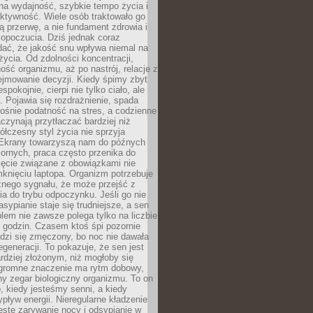
na wydajność, szybkie tempo życia i
ktywność. Wiele osób traktowało go
ą przerwę, a nie fundament zdrowia i
opoczucia. Dziś jednak coraz
dać, że jakość snu wpływa niemal na
życia. Od zdolności koncentracji,
ość organizmu, aż po nastrój, relacje z
ejmowanie decyzji. Kiedy śpimy zbyt
espokojnie, cierpi nie tylko ciało, ale
. Pojawia się rozdrażnienie, spada
ośnie podatność na stres, a codzienne
czynają przytłaczać bardziej niż
łczesny styl życia nie sprzyja
. Ekrany towarzyszą nam do późnych
ornych, praca często przenika do
ięcie związane z obowiązkami nie
knięciu laptopa. Organizm potrzebuje
źnego sygnału, że może przejść z
nia do trybu odpoczynku. Jeśli go nie
asypianie staje się trudniejsze, a sen
blem nie zawsze polega tylko na liczbie
 godzin. Czasem ktoś śpi pozornie
udzi się zmęczony, bo noc nie dawała
egeneracji. To pokazuje, że sen jest
dziej złożonym, niż mogłoby się
romne znaczenie ma rytm dobowy,
lny zegar biologiczny organizmu. To on
, kiedy jesteśmy senni, a kiedy
pływ energii. Nieregularne kładzenie
ęste zarywanie nocy i odsypianie w