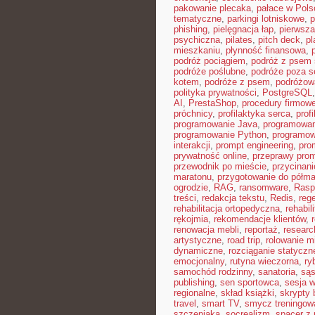
pakowanie plecaka
,
pałace w Pols
tematyczne
,
parkingi lotniskowe
,
p
phishing
,
pielęgnacja łap
,
pierwsza
psychiczna
,
pilates
,
pitch deck
,
pl
mieszkaniu
,
płynność finansowa
,
podróż pociągiem
,
podróż z psem
podróże poślubne
,
podróże poza 
kotem
,
podróże z psem
,
podróżow
polityka prywatności
,
PostgreSQL
AI
,
PrestaShop
,
procedury firmow
próchnicy
,
profilaktyka serca
,
prof
programowanie Java
,
programowan
programowanie Python
,
programow
interakcji
,
prompt engineering
,
pro
prywatność online
,
przeprawy pro
przewodnik po mieście
,
przycinan
maratonu
,
przygotowanie do półma
ogrodzie
,
RAG
,
ransomware
,
Rasp
treści
,
redakcja tekstu
,
Redis
,
reg
rehabilitacja ortopedyczna
,
rehabil
rękojmia
,
rekomendacje klientów
,
renowacja mebli
,
reportaż
,
resear
artystyczne
,
road trip
,
rolowanie m
dynamiczne
,
rozciąganie statyczn
emocjonalny
,
rutyna wieczorna
,
ry
samochód rodzinny
,
sanatoria
,
sąs
publishing
,
sen sportowca
,
sesja 
regionalne
,
skład książki
,
skrypty 
travel
,
smart TV
,
smycz treningow
szczeniaka
,
socrealizm
,
spacer z