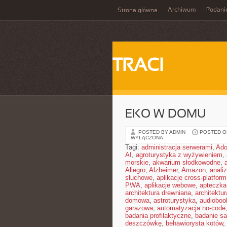
Archiwum
Podani
Strona główna
TRACI
EKO W DOMU
POSTED BY ADMIN
POSTED ON
WYŁĄCZONA
Tagi:
administracja serwerami
,
Ad
AI
,
agroturystyka z wyżywieniem
,
morskie
,
akwarium słodkowodne
,
Allegro
,
Alzheimer
,
Amazon
,
anali
słuchowe
,
aplikacje cross-platform
PWA
,
aplikacje webowe
,
apteczka
architektura drewniana
,
architektu
domowa
,
astroturystyka
,
audiobook
garażowa
,
automatyzacja no-code
badania profilaktyczne
,
badanie sa
deszczówkę
,
behawiorysta kotów
,