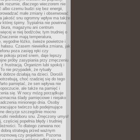
iek rozumie, dlaczego wieczorem nie
albo czemu budzi się bez energii,
wprowadzać małe zmiany i obserwować
 Na jakość snu ogromny wpływ ma także
w której śpimy. Sypialnia nie powinna
 biura, magazynu ani centrum
 więcej w niej bodźców, tym trudniej o
 Znaczenie mają temperatura,
, wygodne łóżko, świeże powietrze i
 hałasu. Czasem niewielka zmiana, jak
lefonu poza zasięg ręki czy
ie pokoju przed snem, daje lepszy
lejne próby zasypiania przy zmęczeniu
z frustracją. Organizm lubi spokój i
 To nie przypadek, że rytuały
k dobrze działają na dzieci. Dorośli
potrzebują, choć rzadziej się do tego
arto pamiętać, że sen wpływa nie
opoczucie, ale także na pamięć i
zenia się. W nocy mózg porządkuje
wzmacnia ślady pamięciowe i niejako
iadczenia minionego dnia. Osoby
pracujące twórczo lub podejmujące
lne decyzje szczególnie mocno
kutki niedoboru snu. Zmęczony umysł
j, częściej popełnia błędy i trudniej
leżności. To dlatego zarwana noc
 dobrą strategią przed ważnym
rozmową czy projektem. Pozorna
 czasu może później odbić się na