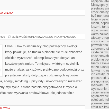
napięcia łatw
Niewyspany 
przetwarzan
emocjonalny
EKO-CHEMIA
być traktowa
higieny psyc
ruchu, odpow
ludźmi, tak
odpoczynku 
warto zauwa
EKO
 2026
MOŻLIWOŚĆ KOMENTOWANIA
ZOSTAŁA WYŁĄCZONA
wiedzy o reg
W
sposobach wy
DOMU
prowadzona
Ekos-Sułów to inspirujący blog poświęcony ekologii,
zdrowemu sty
który pokazuje, że troska o planetę nie musi oznaczać
czytelników
codziennyc
wielkich wyrzeczeń, skomplikowanych decyzji ani
problemu by
Kiedy człow
kosztownych zmian. To miejsce, w którym czytelnik
może zasnąć 
może znaleźć wskazówki, praktyczne podpowiedzi oraz
łatwiej mu 
ich efekty.
przystępne teksty dotyczące codziennych wyborów,
przestrzeń, 
, energii, recyklingu, przyrody i nowoczesnych rozwiązań
przypominać
rozrywki. Im
ny styl życia. Strona została przygotowana z myślą o
wyciszenie.
zaciemnienie
półczesne wyzwania środowiskowe, ale jednocześnie
ograniczenie
odłożenie te
przewietrzen
efekt niż ko
KU ŻYCIA