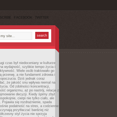
SCRIBE
FACEBOOK
TWITTER
ugi czas był niedoceniany w kulturze
na wydajność, szybkie tempo życia i
ktywność. Wiele osób traktowało go
ą przerwę, a nie fundament zdrowia i
opoczucia. Dziś jednak coraz
dać, że jakość snu wpływa niemal na
życia. Od zdolności koncentracji,
ość organizmu, aż po nastrój, relacje z
ejmowanie decyzji. Kiedy śpimy zbyt
espokojnie, cierpi nie tylko ciało, ale
. Pojawia się rozdrażnienie, spada
ośnie podatność na stres, a codzienne
czynają przytłaczać bardziej niż
łczesny styl życia nie sprzyja