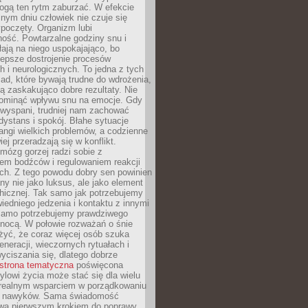
gą ten rytm zaburzać. W efekcie
nym dniu człowiek nie czuje się
poczęty. Organizm lubi
ość. Powtarzalne godziny snu i
łają na niego uspokajająco, bo
lepsze dostrojenie procesów
 i neurologicznych. To jedna z tych
ad, które bywają trudne do wdrożenia,
ą zaskakująco dobre rezultaty. Nie
ominąć wpływu snu na emocje. Gdy
ewyspani, trudniej nam zachować
 dystans i spokój. Błahe sytuacje
rangi wielkich problemów, a codzienne
iej przeradzają się w konflikt.
mózg gorzej radzi sobie z
iem bodźców i regulowaniem reakcji
ch. Z tego powodu dobry sen powinien
ny nie jako luksus, ale jako element
hicznej. Tak samo jak potrzebujemy
iedniego jedzenia i kontaktu z innymi
 samo potrzebujemy prawdziwego
nocą. W połowie rozważań o śnie
żyć, że coraz więcej osób szuka
eneracji, wieczornych rytuałach i
ciszania się, dlatego dobrze
strona tematyczna
poświęcona
lowi życia może stać się dla wielu
 realnym wsparciem w porządkowaniu
h nawyków. Sama świadomość
wa pierwszym krokiem do poprawy.