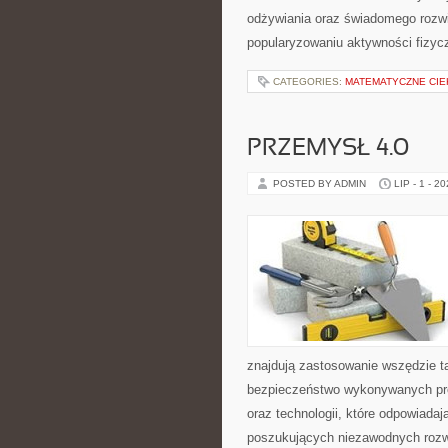
odżywiania oraz świadomego rozwij
popularyzowaniu aktywności fizyc
CATEGORIES:
MATEMATYCZNE CIE
PRZEMYSŁ 4.0
POSTED BY ADMIN
LIP - 1 - 2
znajdują zastosowanie wszędzie t
bezpieczeństwo wykonywanych proc
oraz technologii, które odpowiada
poszukujących niezawodnych rozw