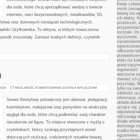
Kiedy człow
dla osób, które chcą uporządkować wiedzę o świecie
może zasnąć 
łatwiej mu 
internetu, sieci bezprzewodowych, światłowodów, 5G,
ich efekty.
eństwa oraz domowych rozwiązań technologicznych.
przestrzeń, 
przypominać
oradniki Użytkownika. To witryna, w którym nowoczesna
rozrywki. Im
wyciszenie.
osób zrozumiały. Zamiast trudnych definicji, czytelnik
zaciemnienie
ograniczenie
odłożenie te
przewietrzen
efekt niż ko
graniczącym 
regularność.
wieczorne ta
U
również ich 
przyznają. W
PORADNIK
 2026
MOŻLIWOŚĆ KOMENTOWANIA
ZOSTAŁA WYŁĄCZONA
tylko na sam
STYLU
zdolność uc
informacje, 
Serwis lifestylowy poświęcony jest ubiorowi, pielęgnacji,
układa dośw
kosmetykom, makijażowi oraz pomysłom na atrakcyjny
uczące się, 
odpowiedzia
wygląd dla osób, które chcą podkreślać swój charakter
odczuwają s
działa wolnie
niezależnie od figury. To miejsce stworzone z myślą o
dostrzega za
czytelnikach, którzy szukają przystępnych porad
rzadko bywa
egzaminem, 
dotyczących stylizacji, codziennych rytuałów beauty,
oszczędność