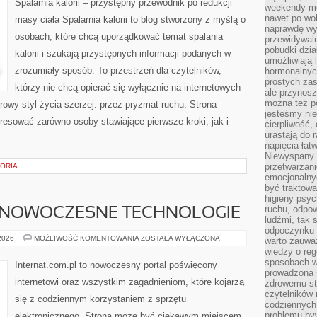
Spalarnia kalorii – przystępny przewodnik po redukcji
weekendy mo
nawet po wol
masy ciała Spalarnia kalorii to blog stworzony z myślą o
naprawdę wy
osobach, które chcą uporządkować temat spalania
przewidywaln
pobudki dzia
kalorii i szukają przystępnych informacji podanych w
umożliwiają 
zrozumiały sposób. To przestrzeń dla czytelników,
hormonalnych
prostych zas
którzy nie chcą opierać się wyłącznie na internetowych
ale przynosz
można też p
rowy styl życia szerzej: przez pryzmat ruchu. Strona
jesteśmy ni
resować zarówno osoby stawiające pierwsze kroki, jak i
cierpliwość,
urastają do 
napięcia łatw
Niewyspany 
przetwarzan
TORIA
emocjonalny
być traktowa
higieny psyc
ruchu, odpow
 NOWOCZESNE TECHNOLOGIE
ludźmi, tak
odpoczynku 
ŚWIATŁOWODY
 2026
MOŻLIWOŚĆ KOMENTOWANIA
ZOSTAŁA WYŁĄCZONA
warto zauwa
I
wiedzy o reg
NOWOCZESNE
TECHNOLOGIE
sposobach wy
Internat.com.pl to nowoczesny portal poświęcony
prowadzona
internetowi oraz wszystkim zagadnieniom, które kojarzą
zdrowemu sty
czytelników
się z codziennym korzystaniem z sprzętu
codziennyc
problemu by
elektronicznego. Strona może być ciekawym miejscem