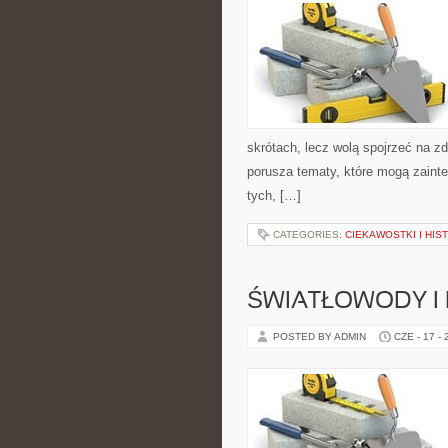
skrótach, lecz wolą spojrzeć na zd
porusza tematy, które mogą zainte
tych, […]
CATEGORIES:
CIEKAWOSTKI I HIS
ŚWIATŁOWODY I
POSTED BY ADMIN
CZE - 17 -