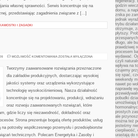
regeneracji
godzin wiecz
ania własnej sprawności. Serwis koncentruje się na
domu, a nap
znej, przedstawiając zagadnienia związane z […]
znika po zam
jednak wyra
trybu działa
KAWOSTKI I ZAGADKI
otrzymuje, z
płytszy. Pro
przespanych
długo, ale b
prawdziwej r
procesem bar
wydawać. Og
PRZEMYSŁ
026
MOŻLIWOŚĆ KOMENTOWANIA
ZOSTAŁA WYŁĄCZONA
4.0
czyli natura
wpływa na to
Tworzymy zaawansowane rozwiązania przeznaczone
czujemy przy
się spać, cz
dla zakładów produkcyjnych, dostarczając wysokiej
weekendy mo
jakości systemy oraz urządzenia wykorzystujące
nawet po wol
naprawdę wy
technologię wysokociśnieniową. Nasza działalność
przewidywaln
koncentruje się na projektowaniu, produkcji, wdrażaniu
pobudki dzia
umożliwiają 
oraz rozwoju zaawansowanych rozwiązań, które
hormonalnych
prostych zas
am, gdzie liczy się niezawodność, dokładność oraz
ale przynosz
esów. Strona prezentuje bogatą ofertę produktów, usług
można też p
jesteśmy ni
ją na potrzeby współczesnego przemysłu i przedsiębiorstw
cierpliwość,
iązań technicznych. Polecam Energetyka i Zasoby i
urastają do 