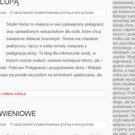
 LUPĄ
nastawionej 
nieustanną a
jak konieczn
KOSMETYKI
 2026
MOŻLIWOŚĆ KOMENTOWANIA
ZOSTAŁA WYŁĄCZONA
dobrego sam
POD
LUPĄ
wyraźniej wi
Studio Veriss to miejsce w sieci poświęcony pielęgnacji
każdą sferę 
przez odporn
oraz sprawdzonym wskazówkom dla osób, które chcą
innymi i pod
świadomie dobierać kosmetyki. Strona ma charakter
krótko lub ni
też psychika
praktyczny i łączy w sobie tematy związane z
motywacja, r
obowiązki za
pielęgnacją skóry. To blog dla miłośniczek urody, w
zwykle. Wspó
którym można znaleźć zarówno luźniejsze teksty, jak i
regeneracji
godzin wiecz
stki. Polecam Pielęgnacja i przygotowanie skóry i Makijaż
domu, a nap
upia się przede wszystkim na technikach upiększania, ale
znika po zam
jednak wyra
trybu działa
otrzymuje, z
płytszy. Pro
 I URBAN JUNGLE
przespanych
długo, ale b
prawdziwej r
procesem bar
YWIENIOWE
wydawać. Og
czyli natura
wpływa na to
DIETY
 2026
MOŻLIWOŚĆ KOMENTOWANIA
ZOSTAŁA WYŁĄCZONA
I
czujemy przy
PLANY
się spać, cz
ŻYWIENIOWE