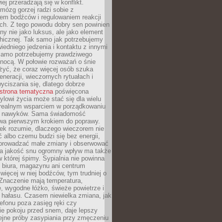
iej przeradzają się w konflikt.
mózg gorzej radzi sobie z
iem bodźców i regulowaniem reakcji
ch. Z tego powodu dobry sen powinien
ny nie jako luksus, ale jako element
hicznej. Tak samo jak potrzebujemy
iedniego jedzenia i kontaktu z innymi
 samo potrzebujemy prawdziwego
nocą. W połowie rozważań o śnie
żyć, że coraz więcej osób szuka
eneracji, wieczornych rytuałach i
ciszania się, dlatego dobrze
strona tematyczna
poświęcona
lowi życia może stać się dla wielu
 realnym wsparciem w porządkowaniu
h nawyków. Sama świadomość
wa pierwszym krokiem do poprawy.
iek rozumie, dlaczego wieczorem nie
albo czemu budzi się bez energii,
wprowadzać małe zmiany i obserwować
 Na jakość snu ogromny wpływ ma także
w której śpimy. Sypialnia nie powinna
 biura, magazynu ani centrum
 więcej w niej bodźców, tym trudniej o
 Znaczenie mają temperatura,
, wygodne łóżko, świeże powietrze i
 hałasu. Czasem niewielka zmiana, jak
lefonu poza zasięg ręki czy
ie pokoju przed snem, daje lepszy
lejne próby zasypiania przy zmęczeniu