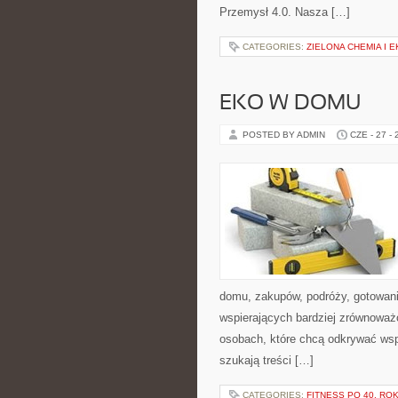
Przemysł 4.0. Nasza […]
CATEGORIES:
ZIELONA CHEMIA I 
EKO W DOMU
POSTED BY ADMIN
CZE - 27 -
domu, zakupów, podróży, gotowania
wspierających bardziej zrównoważo
osobach, które chcą odkrywać ws
szukają treści […]
CATEGORIES:
FITNESS PO 40. RO