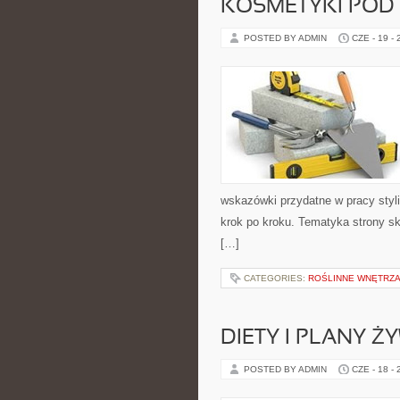
KOSMETYKI POD
POSTED BY ADMIN
CZE - 19 -
wskazówki przydatne w pracy styli
krok po kroku. Tematyka strony sk
[…]
CATEGORIES:
ROŚLINNE WNĘTRZA
DIETY I PLANY Ż
POSTED BY ADMIN
CZE - 18 -