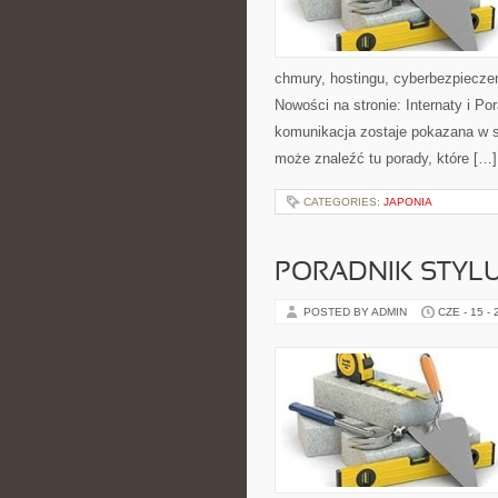
chmury, hostingu, cyberbezpiecz
Nowości na stronie: Internaty i P
komunikacja zostaje pokazana w sp
może znaleźć tu porady, które […]
CATEGORIES:
JAPONIA
PORADNIK STYL
POSTED BY ADMIN
CZE - 15 -