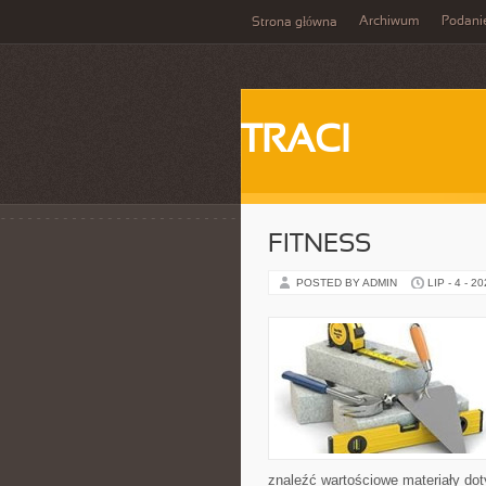
Archiwum
Podani
Strona główna
TRACI
FITNESS
POSTED BY ADMIN
LIP - 4 - 2
znaleźć wartościowe materiały dot