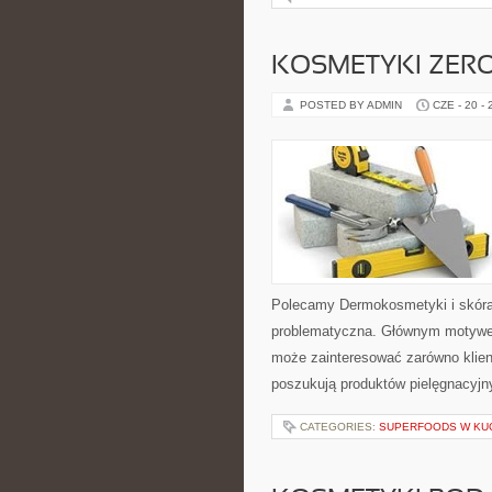
KOSMETYKI ZER
POSTED BY ADMIN
CZE - 20 -
Polecamy Dermokosmetyki i skóra
problematyczna. Głównym motywem
może zainteresować zarówno klient
poszukują produktów pielęgnacyjn
CATEGORIES:
SUPERFOODS W KU