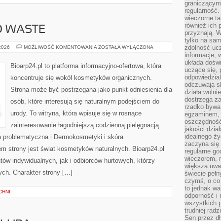
graniczącym 
regularność.
wieczorne ta
również ich 
O WASTE
przyznają. W
tylko na sam
KOSMETYKI
zdolność uc
 2026
MOŻLIWOŚĆ KOMENTOWANIA
ZOSTAŁA WYŁĄCZONA
ZERO
informacje, 
WASTE
układa dośw
Bioarp24.pl to platforma informacyjno-ofertowa, która
uczące się, 
odpowiedzia
koncentruje się wokół kosmetyków organicznych.
odczuwają s
Strona może być postrzegana jako punkt odniesienia dla
działa wolnie
dostrzega za
osób, które interesują się naturalnym podejściem do
rzadko bywa
urody. To witryna, która wpisuje się w rosnące
egzaminem, 
oszczędność
zainteresowanie łagodniejszą codzienną pielęgnacją.
jakości dzia
idealnego ży
 problematyczna i Dermokosmetyki i skóra
zaczyna się 
 strony jest świat kosmetyków naturalnych. Bioarp24.pl
regularne go
wieczorem, m
ów indywidualnych, jak i odbiorców hurtowych, którzy
większa uwa
ych. Charakter strony […]
świecie peł
czymś, o co 
to jednak wa
CHNI
odporność i
wszystkich p
trudniej rad
Sen przez dł