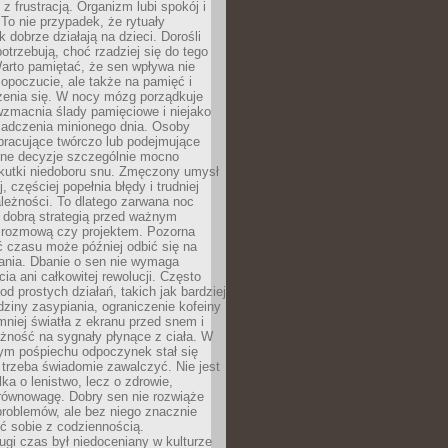
z frustracją. Organizm lubi spokój i
 To nie przypadek, że rytuały
k dobrze działają na dzieci. Dorośli
potrzebują, choć rzadziej się do tego
arto pamiętać, że sen wpływa nie
opoczucie, ale także na pamięć i
zenia się. W nocy mózg porządkuje
wzmacnia ślady pamięciowe i niejako
iadczenia minionego dnia. Osoby
pracujące twórczo lub podejmujące
lne decyzje szczególnie mocno
kutki niedoboru snu. Zmęczony umysł
j, częściej popełnia błędy i trudniej
leżności. To dlatego zarwana noc
 dobrą strategią przed ważnym
rozmową czy projektem. Pozorna
 czasu może później odbić się na
łania. Dbanie o sen nie wymaga
cia ani całkowitej rewolucji. Często
od prostych działań, takich jak bardziej
dziny zasypiania, ograniczenie kofeiny
niej światła z ekranu przed snem i
żność na sygnały płynące z ciała. W
nym pośpiechu odpoczynek stał się
trzeba świadomie zawalczyć. Nie jest
lka o lenistwo, lecz o zdrowie,
 równowagę. Dobry sen nie rozwiąże
roblemów, ale bez niego znacznie
zić sobie z codziennością.
ugi czas był niedoceniany w kulturze