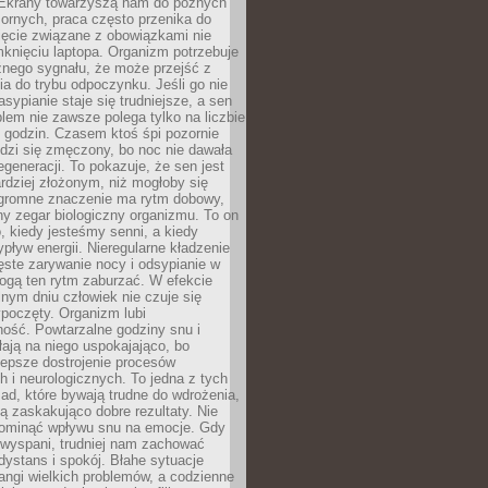
. Ekrany towarzyszą nam do późnych
ornych, praca często przenika do
ięcie związane z obowiązkami nie
knięciu laptopa. Organizm potrzebuje
źnego sygnału, że może przejść z
nia do trybu odpoczynku. Jeśli go nie
asypianie staje się trudniejsze, a sen
blem nie zawsze polega tylko na liczbie
 godzin. Czasem ktoś śpi pozornie
udzi się zmęczony, bo noc nie dawała
egeneracji. To pokazuje, że sen jest
dziej złożonym, niż mogłoby się
romne znaczenie ma rytm dobowy,
lny zegar biologiczny organizmu. To on
, kiedy jesteśmy senni, a kiedy
pływ energii. Nieregularne kładzenie
ęste zarywanie nocy i odsypianie w
gą ten rytm zaburzać. W efekcie
nym dniu człowiek nie czuje się
poczęty. Organizm lubi
ość. Powtarzalne godziny snu i
łają na niego uspokajająco, bo
lepsze dostrojenie procesów
 i neurologicznych. To jedna z tych
ad, które bywają trudne do wdrożenia,
ą zaskakująco dobre rezultaty. Nie
ominąć wpływu snu na emocje. Gdy
ewyspani, trudniej nam zachować
 dystans i spokój. Błahe sytuacje
rangi wielkich problemów, a codzienne