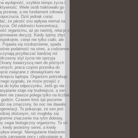
na wydajność, szybkie tempo życia i
ktywność. Wiele osób traktowało go
ą przerwę, a nie fundament zdrowia i
opoczucia. Dziś jednak coraz
dać, że jakość snu wpływa niemal na
życia. Od zdolności koncentracji,
ość organizmu, aż po nastrój, relacje z
ejmowanie decyzji. Kiedy śpimy zbyt
espokojnie, cierpi nie tylko ciało, ale
. Pojawia się rozdrażnienie, spada
ośnie podatność na stres, a codzienne
czynają przytłaczać bardziej niż
łczesny styl życia nie sprzyja
. Ekrany towarzyszą nam do późnych
ornych, praca często przenika do
ięcie związane z obowiązkami nie
knięciu laptopa. Organizm potrzebuje
źnego sygnału, że może przejść z
nia do trybu odpoczynku. Jeśli go nie
asypianie staje się trudniejsze, a sen
blem nie zawsze polega tylko na liczbie
 godzin. Czasem ktoś śpi pozornie
udzi się zmęczony, bo noc nie dawała
egeneracji. To pokazuje, że sen jest
dziej złożonym, niż mogłoby się
romne znaczenie ma rytm dobowy,
lny zegar biologiczny organizmu. To on
, kiedy jesteśmy senni, a kiedy
pływ energii. Nieregularne kładzenie
ęste zarywanie nocy i odsypianie w