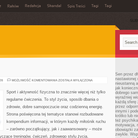
e
Redakcja
Skandal
Tagi
Tagi
Raków
Spis Treści
SUB
Sen przez dł
nastawionej 
FITNESS
026
MOŻLIWOŚĆ KOMENTOWANIA
ZOSTAŁA WYŁĄCZONA
nieustanną a
jak konieczn
Sport i aktywność fizyczna to znacznie więcej niż tylko
dobrego sam
wyraźniej wi
regularne ćwiczenia. To styl życia, sposób dbania o
każdą sferę 
przez odporn
zdrowie, dobre samopoczucie oraz codzienną energię.
innymi i pod
Strona poświęcona tej tematyce stanowi rozbudowane
krótko lub ni
też psychika
kompendium informacji, w którym każdy miłośnik ruchu
motywacja, r
– zarówno początkujący, jak i zaawansowany – może
obowiązki za
zwykle. Wspó
yczące treningów, ćwiczeń, zdrowego stylu życia,