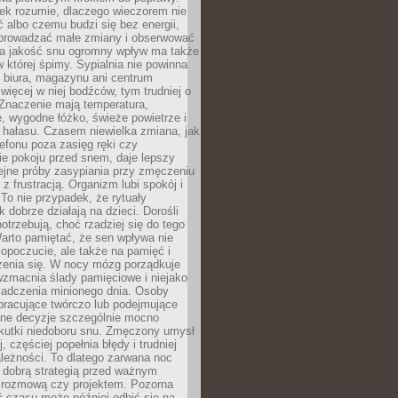
iek rozumie, dlaczego wieczorem nie
albo czemu budzi się bez energii,
wprowadzać małe zmiany i obserwować
 Na jakość snu ogromny wpływ ma także
w której śpimy. Sypialnia nie powinna
 biura, magazynu ani centrum
 więcej w niej bodźców, tym trudniej o
 Znaczenie mają temperatura,
, wygodne łóżko, świeże powietrze i
 hałasu. Czasem niewielka zmiana, jak
lefonu poza zasięg ręki czy
ie pokoju przed snem, daje lepszy
lejne próby zasypiania przy zmęczeniu
z frustracją. Organizm lubi spokój i
 To nie przypadek, że rytuały
k dobrze działają na dzieci. Dorośli
potrzebują, choć rzadziej się do tego
arto pamiętać, że sen wpływa nie
opoczucie, ale także na pamięć i
zenia się. W nocy mózg porządkuje
wzmacnia ślady pamięciowe i niejako
iadczenia minionego dnia. Osoby
pracujące twórczo lub podejmujące
lne decyzje szczególnie mocno
kutki niedoboru snu. Zmęczony umysł
j, częściej popełnia błędy i trudniej
leżności. To dlatego zarwana noc
 dobrą strategią przed ważnym
rozmową czy projektem. Pozorna
 czasu może później odbić się na