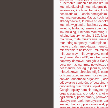
Kubernetes
,
kuchnia bałkańska
,
k
kuchnia dla singli
,
kuchnia gruzińs
koreańska
,
kuchnia libańska
,
kuch
peruwiańska
,
kuchnia portugalska
kuchnia regionalna Mazur
,
kuchnia
skandynawska
,
kuchnia studenck
kuchnia węgierska
,
kuchnia żydo
kwietna
,
laktacja
,
lamele ścienne
,
link building
,
LinkedIn marketing
,
L
lokalne bazary
,
lokalne SEO
,
loka
majówka
,
małe mieszkanie
,
małe 
marketing szeptany
,
marketplace
,
meble z palet
,
medytacja
,
menedże
mieszkanie z balkonem
,
mikrobiom
mikroserwisy
,
mikrowyprawy
,
mindf
językowe
,
MongoDB
,
montaż wide
naprawy domowe
,
narzędzia SaaS
poranne
,
nazwa firmy
,
newsletter
,
pet friendly
,
noclegi z jacuzzi
,
nocl
młodzieżowe
,
obróbka zdjęć
,
obse
ochrona przed mrozem
,
oczko wo
drewna
,
odporność organizmu
,
odp
odżywianie seniorów
,
offboarding
,
onboarding pracownika
,
opieka ok
Google
,
opłaty administracyjne
,
op
organizacja szafy
,
ortodoncja
,
oświ
ogrzewanie
,
paczkomaty
,
pakowan
akustyczne
,
parki tematyczne
,
par
siebie
,
phishing
,
pieczenie ciast
,
p
storczyków
,
pielęgnacja sukulentó