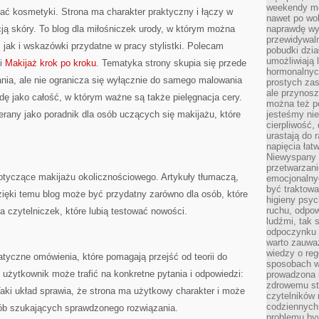
weekendy mo
ać kosmetyki. Strona ma charakter praktyczny i łączy w
nawet po wol
ją skóry. To blog dla miłośniczek urody, w którym można
naprawdę wy
przewidywaln
, jak i wskazówki przydatne w pracy stylistki. Polecam
pobudki dzia
umożliwiają 
 i
Makijaż krok po kroku
. Tematyka strony skupia się przede
hormonalnych
nia, ale nie ogranicza się wyłącznie do samego malowania
prostych zas
ale przynosz
odę jako całość, w którym ważne są także pielęgnacja cery.
można też p
rany jako poradnik dla osób uczących się makijażu, które
jesteśmy ni
cierpliwość,
urastają do 
napięcia łatw
Niewyspany 
przetwarzan
otyczące makijażu okolicznościowego. Artykuły tłumaczą,
emocjonalny
być traktowa
zięki temu blog może być przydatny zarówno dla osób, które
higieny psyc
ruchu, odpow
dla czytelniczek, które lubią testować nowości.
ludźmi, tak
odpoczynku 
warto zauwa
wiedzy o reg
tyczne omówienia, które pomagają przejść od teorii do
sposobach wy
 użytkownik może trafić na konkretne pytania i odpowiedzi:
prowadzona
zdrowemu sty
aki układ sprawia, że strona ma użytkowy charakter i może
czytelników
codziennyc
ób szukających sprawdzonego rozwiązania.
problemu by