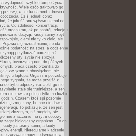
na wydajność, szybkie tempo życia i
ktywność. Wiele osób traktowało go
ą przerwę, a nie fundament zdrowia i
opoczucia. Dziś jednak coraz
dać, że jakość snu wpływa niemal na
życia. Od zdolności koncentracji,
ość organizmu, aż po nastrój, relacje z
ejmowanie decyzji. Kiedy śpimy zbyt
espokojnie, cierpi nie tylko ciało, ale
. Pojawia się rozdrażnienie, spada
ośnie podatność na stres, a codzienne
czynają przytłaczać bardziej niż
łczesny styl życia nie sprzyja
. Ekrany towarzyszą nam do późnych
ornych, praca często przenika do
ięcie związane z obowiązkami nie
knięciu laptopa. Organizm potrzebuje
źnego sygnału, że może przejść z
nia do trybu odpoczynku. Jeśli go nie
asypianie staje się trudniejsze, a sen
blem nie zawsze polega tylko na liczbie
 godzin. Czasem ktoś śpi pozornie
udzi się zmęczony, bo noc nie dawała
egeneracji. To pokazuje, że sen jest
dziej złożonym, niż mogłoby się
romne znaczenie ma rytm dobowy,
lny zegar biologiczny organizmu. To on
, kiedy jesteśmy senni, a kiedy
pływ energii. Nieregularne kładzenie
ęste zarywanie nocy i odsypianie w