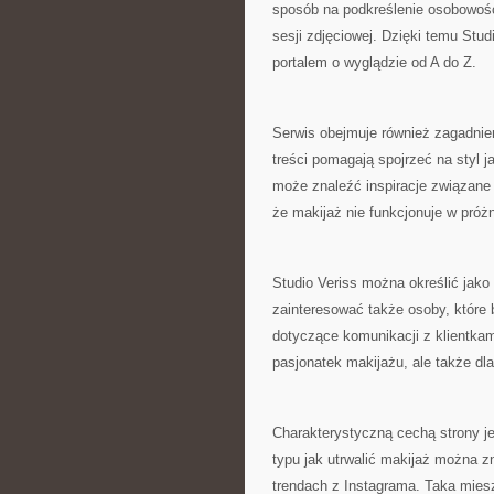
sposób na podkreślenie osobowośc
sesji zdjęciowej. Dzięki temu Studi
portalem o wyglądzie od A do Z.
Serwis obejmuje również zagadnien
treści pomagają spojrzeć na styl j
może znaleźć inspiracje związan
że makijaż nie funkcjonuje w próżn
Studio Veriss można określić jako
zainteresować także osoby, które 
dotyczące komunikacji z klientkam
pasjonatek makijażu, ale także dl
Charakterystyczną cechą strony j
typu jak utrwalić makijaż można zn
trendach z Instagrama. Taka mies