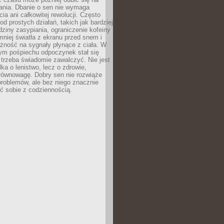
łania. Dbanie o sen nie wymaga
cia ani całkowitej rewolucji. Często
od prostych działań, takich jak bardziej
dziny zasypiania, ograniczenie kofeiny
niej światła z ekranu przed snem i
żność na sygnały płynące z ciała. W
nym pośpiechu odpoczynek stał się
trzeba świadomie zawalczyć. Nie jest
lka o lenistwo, lecz o zdrowie,
 równowagę. Dobry sen nie rozwiąże
roblemów, ale bez niego znacznie
zić sobie z codziennością.