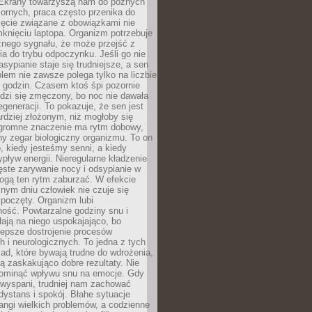
. Ekrany towarzyszą nam do późnych
ornych, praca często przenika do
ięcie związane z obowiązkami nie
knięciu laptopa. Organizm potrzebuje
źnego sygnału, że może przejść z
nia do trybu odpoczynku. Jeśli go nie
asypianie staje się trudniejsze, a sen
blem nie zawsze polega tylko na liczbie
 godzin. Czasem ktoś śpi pozornie
udzi się zmęczony, bo noc nie dawała
egeneracji. To pokazuje, że sen jest
dziej złożonym, niż mogłoby się
romne znaczenie ma rytm dobowy,
lny zegar biologiczny organizmu. To on
, kiedy jesteśmy senni, a kiedy
pływ energii. Nieregularne kładzenie
ęste zarywanie nocy i odsypianie w
gą ten rytm zaburzać. W efekcie
nym dniu człowiek nie czuje się
poczęty. Organizm lubi
ość. Powtarzalne godziny snu i
łają na niego uspokajająco, bo
lepsze dostrojenie procesów
 i neurologicznych. To jedna z tych
ad, które bywają trudne do wdrożenia,
ą zaskakująco dobre rezultaty. Nie
ominąć wpływu snu na emocje. Gdy
ewyspani, trudniej nam zachować
 dystans i spokój. Błahe sytuacje
rangi wielkich problemów, a codzienne