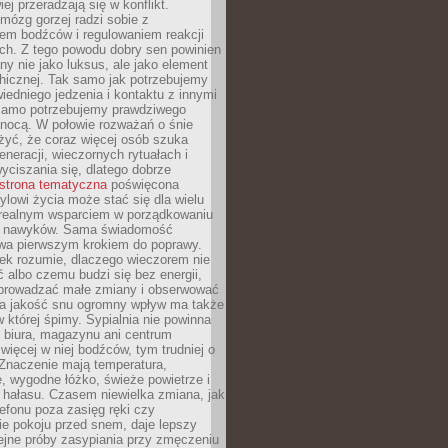
iej przeradzają się w konflikt.
mózg gorzej radzi sobie z
iem bodźców i regulowaniem reakcji
ch. Z tego powodu dobry sen powinien
ny nie jako luksus, ale jako element
hicznej. Tak samo jak potrzebujemy
iedniego jedzenia i kontaktu z innymi
 samo potrzebujemy prawdziwego
nocą. W połowie rozważań o śnie
żyć, że coraz więcej osób szuka
eneracji, wieczornych rytuałach i
ciszania się, dlatego dobrze
strona tematyczna
poświęcona
lowi życia może stać się dla wielu
 realnym wsparciem w porządkowaniu
h nawyków. Sama świadomość
wa pierwszym krokiem do poprawy.
iek rozumie, dlaczego wieczorem nie
albo czemu budzi się bez energii,
wprowadzać małe zmiany i obserwować
 Na jakość snu ogromny wpływ ma także
w której śpimy. Sypialnia nie powinna
 biura, magazynu ani centrum
 więcej w niej bodźców, tym trudniej o
 Znaczenie mają temperatura,
, wygodne łóżko, świeże powietrze i
 hałasu. Czasem niewielka zmiana, jak
lefonu poza zasięg ręki czy
ie pokoju przed snem, daje lepszy
lejne próby zasypiania przy zmęczeniu