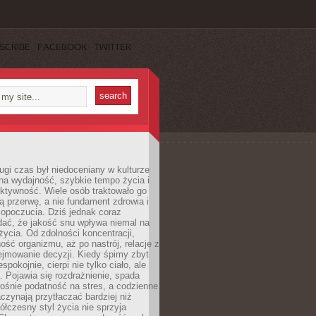
SCRIBE
FACEBOOK
TWITTER
ugi czas był niedoceniany w kulturze
na wydajność, szybkie tempo życia i
ktywność. Wiele osób traktowało go
ą przerwę, a nie fundament zdrowia i
opoczucia. Dziś jednak coraz
dać, że jakość snu wpływa niemal na
życia. Od zdolności koncentracji,
ość organizmu, aż po nastrój, relacje z
ejmowanie decyzji. Kiedy śpimy zbyt
espokojnie, cierpi nie tylko ciało, ale
. Pojawia się rozdrażnienie, spada
ośnie podatność na stres, a codzienne
czynają przytłaczać bardziej niż
łczesny styl życia nie sprzyja