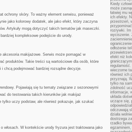
Kiedy człow
może zasnąć 
łatwiej mu 
mat ochrony skóry. To ważny element serwisu, ponieważ
ich efekty.
ynie jako kolorowy dodatek, ale jako efekt, który zaczyna
przestrzeń, 
przypominać
ów. Artykuły mogą dotyczyć takich tematów jak maseczki.
rozrywki. Im
wyciszenie.
 bardziej kompleksowe podejście do urody.
zaciemnienie
ograniczenie
odłożenie te
przewietrzen
e akcesoria makijażowe. Serwis może pomagać w
efekt niż ko
graniczącym 
ać produktów. Takie treści są wartościowe dla osób, które
regularność.
i i chcą podejmować bardziej rozsądne decyzje.
wieczorne ta
również ich 
przyznają. W
tylko na sam
trendowy. Pojawiają się tu tematy związane z sezonowymi
zdolność uc
informacje, 
ować do testowania takich kierunków jak makijaż
układa dośw
uczące się, 
e tylko uczy podstaw, ale również pokazuje, jak szukać
odpowiedzia
odczuwają s
działa wolnie
dostrzega za
rzadko bywa
 o włosach. W kontekście urody fryzura jest traktowana jako
egzaminem, 
oszczędność