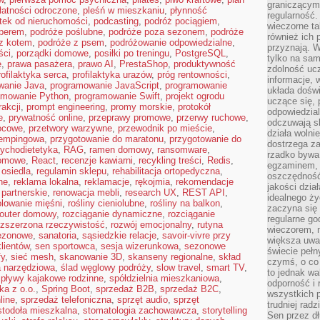
graniczącym 
łatności odroczone
,
pleśń w mieszkaniu
,
płynność
regularność.
tek od nieruchomości
,
podcasting
,
podróż pociągiem
,
wieczorne ta
perem
,
podróże poślubne
,
podróże poza sezonem
,
podróże
również ich 
z kotem
,
podróże z psem
,
podróżowanie odpowiedzialne
,
przyznają. W
ści
,
porządki domowe
,
posiłki po treningu
,
PostgreSQL
,
tylko na sam
ę
,
prawa pasażera
,
prawo AI
,
PrestaShop
,
produktywność
zdolność uc
rofilaktyka serca
,
profilaktyka urazów
,
próg rentowności
,
informacje, 
wanie Java
,
programowanie JavaScript
,
programowanie
układa dośw
amowanie Python
,
programowanie Swift
,
projekt ogrodu
uczące się, 
rakcji
,
prompt engineering
,
promy morskie
,
protokół
odpowiedzia
e
,
prywatność online
,
przeprawy promowe
,
przerwy ruchowe
,
odczuwają s
ocowe
,
przetwory warzywne
,
przewodnik po mieście
,
działa wolnie
kempingowa
,
przygotowanie do maratonu
,
przygotowanie do
dostrzega za
ychodietetyka
,
RAG
,
ramen domowy
,
ransomware
,
rzadko bywa
domowe
,
React
,
recenzje kawiarni
,
recykling treści
,
Redis
,
egzaminem, 
 osiedla
,
regulamin sklepu
,
rehabilitacja ortopedyczna
,
oszczędność
ne
,
reklama lokalna
,
reklamacje
,
rękojmia
,
rekomendacje
jakości dzia
 partnerskie
,
renowacja mebli
,
research UX
,
REST API
,
idealnego ży
olowanie mięśni
,
rośliny cieniolubne
,
rośliny na balkon
,
zaczyna się 
router domowy
,
rozciąganie dynamiczne
,
rozciąganie
regularne go
ozszerzona rzeczywistość
,
rozwój emocjonalny
,
rutyna
wieczorem, m
sezonowe
,
sanatoria
,
sąsiedzkie relacje
,
savoir-vivre przy
większa uwa
lientów
,
sen sportowca
,
sesja wizerunkowa
,
sezonowe
świecie peł
fy
,
sieć mesh
,
skanowanie 3D
,
skanseny regionalne
,
skład
czymś, o co 
 narzędziowa
,
ślad węglowy podróży
,
slow travel
,
smart TV
,
to jednak wa
spływy kajakowe rodzinne
,
spółdzielnia mieszkaniowa
,
odporność i
ka z o.o.
,
Spring Boot
,
sprzedaż B2B
,
sprzedaż B2C
,
wszystkich p
line
,
sprzedaż telefoniczna
,
sprzęt audio
,
sprzęt
trudniej rad
stodoła mieszkalna
,
stomatologia zachowawcza
,
storytelling
Sen przez dł