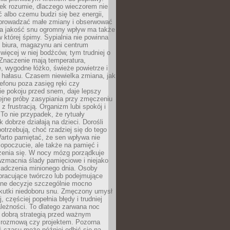
iek rozumie, dlaczego wieczorem nie
albo czemu budzi się bez energii,
wprowadzać małe zmiany i obserwować
 Na jakość snu ogromny wpływ ma także
w której śpimy. Sypialnia nie powinna
 biura, magazynu ani centrum
 więcej w niej bodźców, tym trudniej o
 Znaczenie mają temperatura,
, wygodne łóżko, świeże powietrze i
 hałasu. Czasem niewielka zmiana, jak
lefonu poza zasięg ręki czy
ie pokoju przed snem, daje lepszy
lejne próby zasypiania przy zmęczeniu
z frustracją. Organizm lubi spokój i
 To nie przypadek, że rytuały
k dobrze działają na dzieci. Dorośli
potrzebują, choć rzadziej się do tego
arto pamiętać, że sen wpływa nie
opoczucie, ale także na pamięć i
zenia się. W nocy mózg porządkuje
wzmacnia ślady pamięciowe i niejako
iadczenia minionego dnia. Osoby
pracujące twórczo lub podejmujące
lne decyzje szczególnie mocno
kutki niedoboru snu. Zmęczony umysł
j, częściej popełnia błędy i trudniej
leżności. To dlatego zarwana noc
 dobrą strategią przed ważnym
rozmową czy projektem. Pozorna
 czasu może później odbić się na