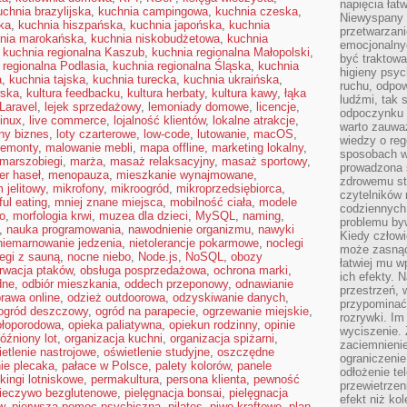
napięcia łatw
uchnia brazylijska
,
kuchnia campingowa
,
kuchnia czeska
,
Niewyspany 
ka
,
kuchnia hiszpańska
,
kuchnia japońska
,
kuchnia
przetwarzan
nia marokańska
,
kuchnia niskobudżetowa
,
kuchnia
emocjonalny
,
kuchnia regionalna Kaszub
,
kuchnia regionalna Małopolski
,
być traktowa
 regionalna Podlasia
,
kuchnia regionalna Śląska
,
kuchnia
higieny psyc
a
,
kuchnia tajska
,
kuchnia turecka
,
kuchnia ukraińska
,
ruchu, odpow
wska
,
kultura feedbacku
,
kultura herbaty
,
kultura kawy
,
łąka
ludźmi, tak
Laravel
,
lejek sprzedażowy
,
lemoniady domowe
,
licencje
,
odpoczynku 
inux
,
live commerce
,
lojalność klientów
,
lokalne atrakcje
,
warto zauwa
lny biznes
,
loty czarterowe
,
low-code
,
lutowanie
,
macOS
,
wiedzy o reg
remonty
,
malowanie mebli
,
mapa offline
,
marketing lokalny
,
sposobach wy
marszobiegi
,
marża
,
masaż relaksacyjny
,
masaż sportowy
,
prowadzona
r haseł
,
menopauza
,
mieszkanie wynajmowane
,
zdrowemu sty
 jelitowy
,
mikrofony
,
mikroogród
,
mikroprzedsiębiorca
,
czytelników
ul eating
,
mniej znane miejsca
,
mobilność ciała
,
modele
codziennyc
o
,
morfologia krwi
,
muzea dla dzieci
,
MySQL
,
naming
,
problemu by
,
nauka programowania
,
nawodnienie organizmu
,
nawyki
Kiedy człow
niemarnowanie jedzenia
,
nietolerancje pokarmowe
,
noclegi
może zasnąć 
egi z sauną
,
nocne niebo
,
Node.js
,
NoSQL
,
obozy
łatwiej mu 
rwacja ptaków
,
obsługa posprzedażowa
,
ochrona marki
,
ich efekty.
dne
,
odbiór mieszkania
,
oddech przeponowy
,
odnawianie
przestrzeń, 
rawa online
,
odzież outdoorowa
,
odzyskiwanie danych
,
przypominać
ogród deszczowy
,
ogród na parapecie
,
ogrzewanie miejskie
,
rozrywki. Im
ołoporodowa
,
opieka paliatywna
,
opiekun rodzinny
,
opinie
wyciszenie.
óźniony lot
,
organizacja kuchni
,
organizacja spiżarni
,
zaciemnienie
etlenie nastrojowe
,
oświetlenie studyjne
,
oszczędne
ograniczenie
ie plecaka
,
pałace w Polsce
,
palety kolorów
,
panele
odłożenie te
kingi lotniskowe
,
permakultura
,
persona klienta
,
pewność
przewietrzen
ieczywo bezglutenowe
,
pielęgnacja bonsai
,
pielęgnacja
efekt niż ko
w
,
pierwsza pomoc psychiczna
,
pilates
,
piwo kraftowe
,
plan