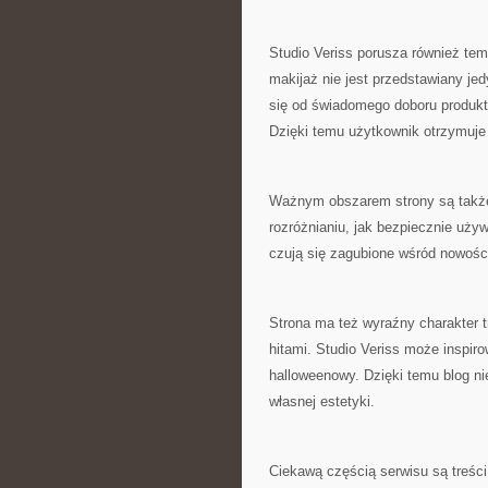
Studio Veriss porusza również te
makijaż nie jest przedstawiany jed
się od świadomego doboru produkt
Dzięki temu użytkownik otrzymuje
Ważnym obszarem strony są takż
rozróżnianiu, jak bezpiecznie używ
czują się zagubione wśród nowośc
Strona ma też wyraźny charakter 
hitami. Studio Veriss może inspir
halloweenowy. Dzięki temu blog ni
własnej estetyki.
Ciekawą częścią serwisu są treści