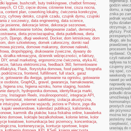
regeneracji
dki lęgowe
,
bushcraft
,
buty trekkingowe
,
chatbot firmowy
,
godzin wiecz
kowych
,
CI CD
,
cięcie drzew
,
ciśnienie krwi
,
cisza nocna
,
domu, a nap
ka
,
content plan
,
coworking lokalny
,
ćwiczenia korekcyjne
,
znika po zam
iczy
,
cyfrowy detoks
,
czujnik czadu
,
czujnik dymu
,
czujniki
jednak wyra
ania z soczewicy
,
data engineering
,
data science
,
trybu działa
cje jesienne
,
dekoracje letnie
,
dekoracje sezonowe
,
otrzymuje, z
mowe
,
dekorowanie tortów
,
delegowanie zadań
,
demencja
,
płytszy. Pro
kkostrawna
,
dieta przeciwzapalna
,
dieta pudełkowa
,
dieta
przespanych
cych
,
Django
,
długi weekend
,
Docker
,
dom letniskowy
,
dom
długo, ale b
tom
,
dom szkieletowy
,
domek całoroczny
,
domki nad
prawdziwej r
mowa pizzeria
,
domowe makarony
,
domowe nalewki
,
procesem bar
frowa
,
dropshipping
,
drukowanie żywiczne
,
dywany do
wydawać. Og
a
,
działka rekreacyjna
,
dziennik wdzięczności
,
e-faktury
,
czyli natura
a DIY
,
email marketing
,
ergonomiczne ćwiczenia
,
etyka AI
,
wpływa na to
ywcze
,
faktura elektroniczna
,
feedback 360
,
fermentowane
czujemy przy
ofilaktyka
,
Flask
,
florystyka domowa
,
food pairing
,
fotografia
się spać, cz
a podróżnicza
,
frontend
,
fulfillment
,
full stack
,
garaż
weekendy mo
ce
,
gotowanie dla dwojga
,
gotowanie na ognisku
,
gotowanie
nawet po wol
ce osobiste
,
GraphQL
,
gravel
,
gwarancja
,
hamakowanie
,
naprawdę wy
j
,
higiena snu
,
higiena wzroku
,
home staging
,
hostele
przewidywaln
wnie danych
,
hydroponika domowa
,
identyfikacja marki
,
pobudki dzia
czny
,
Instagram Reels
,
insulinooporność
,
integracje API
,
umożliwiają 
ntny termostat
,
internet satelitarny
,
izolacja akustyczna
,
hormonalnych
e intuicyjne
,
jesienne wyjazdy
,
jeziora w Polsce
,
joga dla
prostych zas
,
kajaki weekendowe
,
kalendarz publikacji
,
kalistenika
,
ale przynosz
zonowe
,
karmnik dla ptaków
,
kasa fiskalna online
,
kawalerka
można też p
kino domowe
,
koktajle bezalkoholowe
,
kolonie letnie
,
kolor
jesteśmy ni
ycje kwiatowe
,
komunikacja bez przemocy
,
koncentracja
,
cierpliwość,
ologiczna
,
konteneryzacja
,
kontuzje sportowe
,
kopie
urastają do 
ta
,
kotłownia domowa
,
KPI
,
KSeF
,
księga wieczysta
,