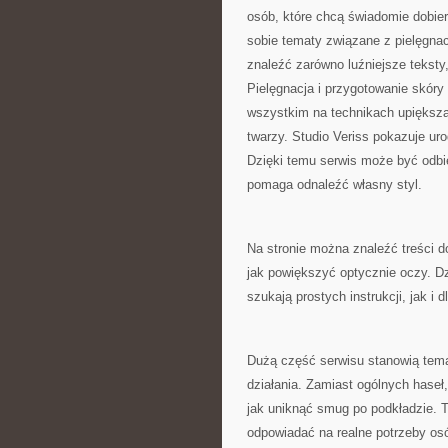
osób, które chcą świadomie dobier
sobie tematy związane z pielęgnac
znaleźć zarówno luźniejsze teksty
Pielęgnacja i przygotowanie skóry
wszystkim na technikach upiększa
twarzy. Studio Veriss pokazuje ur
Dzięki temu serwis może być odbie
pomaga odnaleźć własny styl.
Na stronie można znaleźć treści d
jak powiększyć optycznie oczy. D
szukają prostych instrukcji, jak i 
Dużą część serwisu stanowią tema
działania. Zamiast ogólnych haseł,
jak uniknąć smug po podkładzie. T
odpowiadać na realne potrzeby os