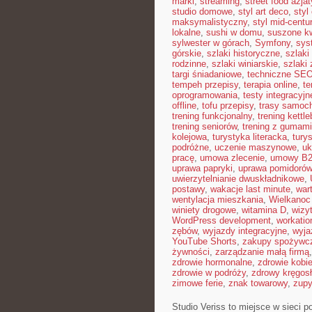
marki
,
streaming
,
street food azjat
studio domowe
,
styl art deco
,
styl
maksymalistyczny
,
styl mid-centu
lokalne
,
sushi w domu
,
suszone kw
sylwester w górach
,
Symfony
,
sys
górskie
,
szlaki historyczne
,
szlaki
rodzinne
,
szlaki winiarskie
,
szlaki
targi śniadaniowe
,
techniczne SE
tempeh przepisy
,
terapia online
,
te
oprogramowania
,
testy integracyjn
offline
,
tofu przepisy
,
trasy samoc
trening funkcjonalny
,
trening kettle
trening seniorów
,
trening z gumami
kolejowa
,
turystyka literacka
,
tury
podróżne
,
uczenie maszynowe
,
uk
pracę
,
umowa zlecenie
,
umowy B
uprawa papryki
,
uprawa pomidorów
uwierzytelnianie dwuskładnikowe
,
postawy
,
wakacje last minute
,
war
wentylacja mieszkania
,
Wielkanoc
winiety drogowe
,
witamina D
,
wizy
WordPress development
,
workatio
zębów
,
wyjazdy integracyjne
,
wyja
YouTube Shorts
,
zakupy spożywcz
żywności
,
zarządzanie małą firmą
zdrowie hormonalne
,
zdrowie kobie
zdrowie w podróży
,
zdrowy kręgos
zimowe ferie
,
znak towarowy
,
zup
Studio Veriss to miejsce w sieci