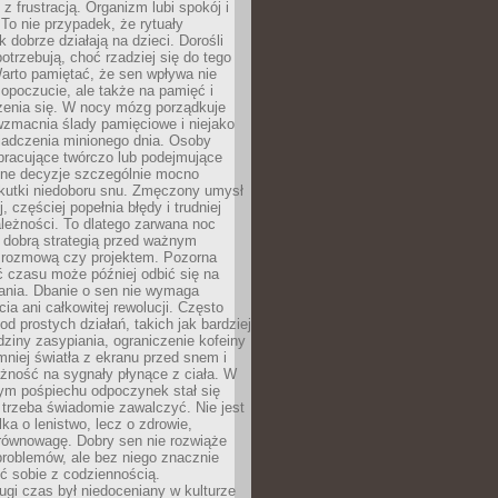
z frustracją. Organizm lubi spokój i
 To nie przypadek, że rytuały
k dobrze działają na dzieci. Dorośli
potrzebują, choć rzadziej się do tego
arto pamiętać, że sen wpływa nie
opoczucie, ale także na pamięć i
zenia się. W nocy mózg porządkuje
wzmacnia ślady pamięciowe i niejako
iadczenia minionego dnia. Osoby
pracujące twórczo lub podejmujące
lne decyzje szczególnie mocno
kutki niedoboru snu. Zmęczony umysł
j, częściej popełnia błędy i trudniej
leżności. To dlatego zarwana noc
 dobrą strategią przed ważnym
rozmową czy projektem. Pozorna
 czasu może później odbić się na
łania. Dbanie o sen nie wymaga
cia ani całkowitej rewolucji. Często
od prostych działań, takich jak bardziej
dziny zasypiania, ograniczenie kofeiny
niej światła z ekranu przed snem i
żność na sygnały płynące z ciała. W
nym pośpiechu odpoczynek stał się
trzeba świadomie zawalczyć. Nie jest
lka o lenistwo, lecz o zdrowie,
 równowagę. Dobry sen nie rozwiąże
roblemów, ale bez niego znacznie
zić sobie z codziennością.
ugi czas był niedoceniany w kulturze