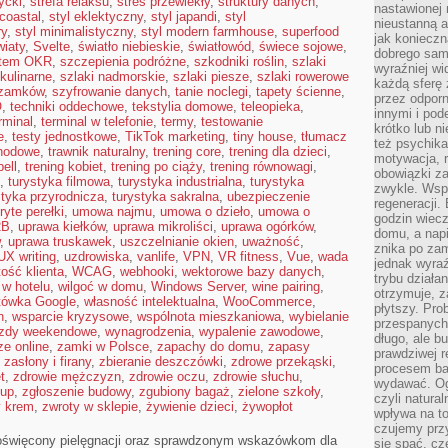
ycki
,
strefa relaksu
,
stres przewlekły
,
struktury danych
,
nastawionej 
 coastal
,
styl eklektyczny
,
styl japandi
,
styl
nieustanną a
ry
,
styl minimalistyczny
,
styl modern farmhouse
,
superfood
jak konieczn
iaty
,
Svelte
,
światło niebieskie
,
światłowód
,
świece sojowe
,
dobrego sam
tem OKR
,
szczepienia podróżne
,
szkodniki roślin
,
szlaki
wyraźniej wi
 kulinarne
,
szlaki nadmorskie
,
szlaki piesze
,
szlaki rowerowe
każdą sferę 
 zamków
,
szyfrowanie danych
,
tanie noclegi
,
tapety ścienne
,
przez odporn
O
,
techniki oddechowe
,
tekstylia domowe
,
teleopieka
,
innymi i pod
rminal
,
terminal w telefonie
,
termy
,
testowanie
krótko lub ni
e
,
testy jednostkowe
,
TikTok marketing
,
tiny house
,
tłumacz
też psychika
hodowe
,
trawnik naturalny
,
trening core
,
trening dla dzieci
,
motywacja, r
bell
,
trening kobiet
,
trening po ciąży
,
trening równowagi
,
obowiązki za
,
turystyka filmowa
,
turystyka industrialna
,
turystyka
zwykle. Wspó
styka przyrodnicza
,
turystyka sakralna
,
ubezpieczenie
regeneracji
ryte perełki
,
umowa najmu
,
umowa o dzieło
,
umowa o
godzin wiecz
2B
,
uprawa kiełków
,
uprawa mikroliści
,
uprawa ogórków
,
domu, a nap
,
uprawa truskawek
,
uszczelnianie okien
,
uważność
,
znika po zam
UX writing
,
uzdrowiska
,
vanlife
,
VPN
,
VR fitness
,
Vue
,
wada
jednak wyra
tość klienta
,
WCAG
,
webhooki
,
wektorowe bazy danych
,
trybu działa
 w hotelu
,
wilgoć w domu
,
Windows Server
,
wine pairing
,
otrzymuje, z
tówka Google
,
własność intelektualna
,
WooCommerce
,
płytszy. Pro
n
,
wsparcie kryzysowe
,
wspólnota mieszkaniowa
,
wybielanie
przespanych
zdy weekendowe
,
wynagrodzenia
,
wypalenie zawodowe
,
długo, ale b
e online
,
zamki w Polsce
,
zapachy do domu
,
zapasy
prawdziwej r
,
zasłony i firany
,
zbieranie deszczówki
,
zdrowe przekąski
,
procesem bar
t
,
zdrowie mężczyzn
,
zdrowie oczu
,
zdrowie słuchu
,
wydawać. Og
łup
,
zgłoszenie budowy
,
zgubiony bagaż
,
zielone szkoły
,
czyli natura
y krem
,
zwroty w sklepie
,
żywienie dzieci
,
żywopłot
wpływa na to
czujemy przy
 poświęcony pielęgnacji oraz sprawdzonym wskazówkom dla
się spać, cz