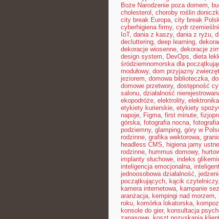
Boże Narodzenie poza domem
,
bu
cholesterol
,
choroby roślin donicz
city break Europa
,
city break Pols
cyberhigiena firmy
,
cydr rzemieśln
IoT
,
dania z kaszy
,
dania z ryżu
,
d
decluttering
,
deep learning
,
dekora
dekoracje wiosenne
,
dekoracje zi
design system
,
DevOps
,
dieta le
śródziemnomorska dla początkują
modułowy
,
dom przyjazny zwierzę
jeziorem
,
domowa biblioteczka
,
do
domowe przetwory
,
dostępność cy
salonu
,
działalność nierejestrowan
ekopodróże
,
elektrolity
,
elektronik
etykiety kurierskie
,
etykiety spoż
napoje
,
Figma
,
first minute
,
fizjopr
górska
,
fotografia nocna
,
fotografi
podziemny
,
glamping
,
góry w Pols
rodzinne
,
grafika wektorowa
,
grani
headless CMS
,
higiena jamy ustne
rodzinne
,
hummus domowy
,
hurto
implanty słuchowe
,
indeks glikemi
inteligencja emocjonalna
,
intelige
jednoosobowa działalność
,
jedzeni
początkujących
,
kącik czytelniczy
kamera internetowa
,
kampanie se
aranżacja
,
kempingi nad morzem
,
roku
,
komórka lokatorska
,
kompoz
konsole do gier
,
konsultacja psych
zapasowe
,
koszt pozyskania klien