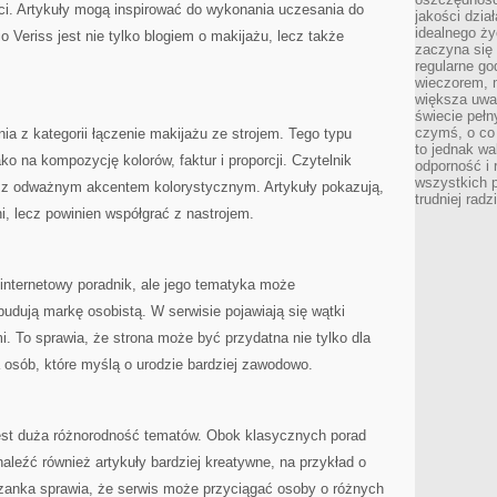
i. Artykuły mogą inspirować do wykonania uczesania do
jakości dzia
idealnego ży
o Veriss jest nie tylko blogiem o makijażu, lecz także
zaczyna się 
regularne go
wieczorem, m
większa uwa
świecie peł
czymś, o co 
ia z kategorii łączenie makijażu ze strojem. Tego typu
to jednak wa
ako na kompozycję kolorów, faktur i proporcji. Czytelnik
odporność i
wszystkich p
e z odważnym akcentem kolorystycznym. Artykuły pokazują,
trudniej rad
i, lecz powinien współgrać z nastrojem.
 internetowy poradnik, ale jego tematyka może
budują markę osobistą. W serwisie pojawiają się wątki
i. To sprawia, że strona może być przydatna nie tylko dla
a osób, które myślą o urodzie bardziej zawodowo.
est duża różnorodność tematów. Obok klasycznych porad
aleźć również artykuły bardziej kreatywne, na przykład o
zanka sprawia, że serwis może przyciągać osoby o różnych