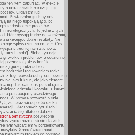
gą ten rytm zaburzać. W efekcie
nym dniu człowiek nie czuje się
poczęty. Organizm lubi
ość. Powtarzalne godziny snu i
łają na niego uspokajająco, bo
lepsze dostrojenie procesów
 i neurologicznych. To jedna z tych
ad, które bywają trudne do wdrożenia,
ą zaskakująco dobre rezultaty. Nie
ominąć wpływu snu na emocje. Gdy
ewyspani, trudniej nam zachować
 dystans i spokój. Błahe sytuacje
rangi wielkich problemów, a codzienne
iej przeradzają się w konflikt.
mózg gorzej radzi sobie z
iem bodźców i regulowaniem reakcji
ch. Z tego powodu dobry sen powinien
ny nie jako luksus, ale jako element
hicznej. Tak samo jak potrzebujemy
iedniego jedzenia i kontaktu z innymi
 samo potrzebujemy prawdziwego
nocą. W połowie rozważań o śnie
żyć, że coraz więcej osób szuka
eneracji, wieczornych rytuałach i
ciszania się, dlatego dobrze
strona tematyczna
poświęcona
lowi życia może stać się dla wielu
 realnym wsparciem w porządkowaniu
h nawyków. Sama świadomość
wa pierwszym krokiem do poprawy.