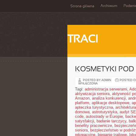
Archiwum
Podani
Strona główna
TRACI
KOSMETYKI POD
POSTED BY ADMIN
POSTED ON
WYŁĄCZONA
Tagi:
administracja serwerami
,
Ad
aktywizacja seniora
,
aktywność po
Amazon
,
analiza konkurencji
,
and
platform
,
aplikacje desktopowe
,
ap
apteczka turystyczna
,
architektura
domowa
,
astroturystyka
,
audyt S
code
,
autostrady w Europie
,
backe
satysfakcji
,
badanie tarczycy
,
bal
benefity pracownicze
,
bezpieczeńs
seniora
,
bezpieczeństwo w podróż
rekreacyjne
,
bieganie trailowe
,
bik