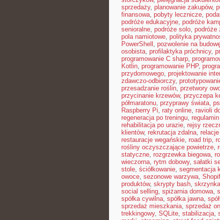
sprzedaży
,
planowanie zakupów
,
p
finansowa
,
pobyty lecznicze
,
poda
podróże edukacyjne
,
podróże kam
senioralne
,
podróże solo
,
podróże 
pola namiotowe
,
polityka prywatno
PowerShell
,
pozwolenie na budow
osobista
,
profilaktyka próchnicy
,
p
programowanie C sharp
,
programo
Kotlin
,
programowanie PHP
,
progr
przydomowego
,
projektowanie inte
zdawczo-odbiorczy
,
prototypowani
przesadzanie roślin
,
przetwory ow
przycinanie krzewów
,
przyczepa 
półmaratonu
,
przyprawy świata
,
ps
Raspberry Pi
,
raty online
,
ravioli 
regeneracja po treningu
,
regulamin
rehabilitacja po urazie
,
rejsy rzecz
klientów
,
rekrutacja zdalna
,
relacje
restauracje wegańskie
,
road trip
,
r
rośliny oczyszczające powietrze
,
statyczne
,
rozgrzewka biegowa
,
r
wieczorna
,
rytm dobowy
,
sałatki 
stole
,
ściółkowanie
,
segmentacja k
owoce
,
sezonowe warzywa
,
Shopi
produktów
,
skrypty bash
,
skrzynka
social selling
,
spiżarnia domowa
,
spółka cywilna
,
spółka jawna
,
spół
sprzedaż mieszkania
,
sprzedaż on
trekkingowy
,
SQLite
,
stabilizacja
,