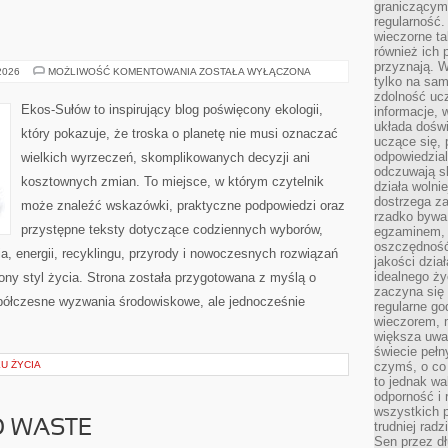
graniczącym 
regularność.
wieczorne ta
również ich 
przyznają. W
EKO
 2026
MOŻLIWOŚĆ KOMENTOWANIA
ZOSTAŁA WYŁĄCZONA
tylko na sam
W
DOMU
zdolność uc
Ekos-Sułów to inspirujący blog poświęcony ekologii,
informacje, 
układa dośw
który pokazuje, że troska o planetę nie musi oznaczać
uczące się, 
odpowiedzia
wielkich wyrzeczeń, skomplikowanych decyzji ani
odczuwają s
kosztownych zmian. To miejsce, w którym czytelnik
działa wolnie
dostrzega za
może znaleźć wskazówki, praktyczne podpowiedzi oraz
rzadko bywa
przystępne teksty dotyczące codziennych wyborów,
egzaminem, 
oszczędność
, energii, recyklingu, przyrody i nowoczesnych rozwiązań
jakości dzia
idealnego ży
ny styl życia. Strona została przygotowana z myślą o
zaczyna się 
półczesne wyzwania środowiskowe, ale jednocześnie
regularne go
wieczorem, m
większa uwa
świecie peł
KU ŻYCIA
czymś, o co 
to jednak wa
odporność i
wszystkich p
O WASTE
trudniej rad
Sen przez dł