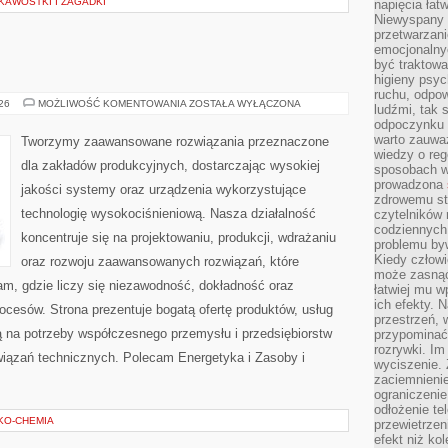
KAWOSTKI I ZAGADKI
napięcia łatw
Niewyspany 
przetwarzan
emocjonalny
być traktowa
higieny psyc
ruchu, odpow
PRZEMYSŁ
026
MOŻLIWOŚĆ KOMENTOWANIA
ZOSTAŁA WYŁĄCZONA
ludźmi, tak
4.0
odpoczynku 
warto zauwa
Tworzymy zaawansowane rozwiązania przeznaczone
wiedzy o reg
dla zakładów produkcyjnych, dostarczając wysokiej
sposobach wy
prowadzona
jakości systemy oraz urządzenia wykorzystujące
zdrowemu sty
technologię wysokociśnieniową. Nasza działalność
czytelników
codziennyc
koncentruje się na projektowaniu, produkcji, wdrażaniu
problemu by
Kiedy człow
oraz rozwoju zaawansowanych rozwiązań, które
może zasnąć 
am, gdzie liczy się niezawodność, dokładność oraz
łatwiej mu 
ich efekty.
esów. Strona prezentuje bogatą ofertę produktów, usług
przestrzeń, 
ją na potrzeby współczesnego przemysłu i przedsiębiorstw
przypominać
rozrywki. Im
iązań technicznych. Polecam Energetyka i Zasoby i
wyciszenie.
zaciemnienie
ograniczenie
odłożenie te
EKO-CHEMIA
przewietrzen
efekt niż ko