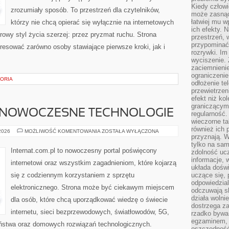
Kiedy człow
zrozumiały sposób. To przestrzeń dla czytelników,
może zasnąć 
łatwiej mu 
którzy nie chcą opierać się wyłącznie na internetowych
ich efekty.
rowy styl życia szerzej: przez pryzmat ruchu. Strona
przestrzeń, 
przypominać
resować zarówno osoby stawiające pierwsze kroki, jak i
rozrywki. Im
wyciszenie.
zaciemnienie
ograniczenie
TORIA
odłożenie te
przewietrzen
efekt niż ko
graniczącym 
 NOWOCZESNE TECHNOLOGIE
regularność.
wieczorne ta
również ich 
ŚWIATŁOWODY
 2026
MOŻLIWOŚĆ KOMENTOWANIA
ZOSTAŁA WYŁĄCZONA
przyznają. W
I
NOWOCZESNE
tylko na sam
TECHNOLOGIE
Internat.com.pl to nowoczesny portal poświęcony
zdolność uc
informacje, 
internetowi oraz wszystkim zagadnieniom, które kojarzą
układa dośw
się z codziennym korzystaniem z sprzętu
uczące się, 
odpowiedzia
elektronicznego. Strona może być ciekawym miejscem
odczuwają s
działa wolnie
dla osób, które chcą uporządkować wiedzę o świecie
dostrzega za
internetu, sieci bezprzewodowych, światłowodów, 5G,
rzadko bywa
egzaminem, 
eństwa oraz domowych rozwiązań technologicznych.
oszczędność