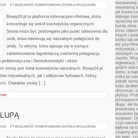
nastawionej 
KOSMETYKI
 2026
MOŻLIWOŚĆ KOMENTOWANIA
ZOSTAŁA WYŁĄCZONA
nieustanną a
ZERO
WASTE
jak konieczn
Bioarp24.pl to platforma informacyjno-ofertowa, która
dobrego sam
wyraźniej wi
koncentruje się wokół kosmetyków organicznych.
każdą sferę 
przez odporn
Strona może być postrzegana jako punkt odniesienia dla
innymi i pod
osób, które interesują się naturalnym podejściem do
krótko lub ni
też psychika
urody. To witryna, która wpisuje się w rosnące
motywacja, r
zainteresowanie łagodniejszą codzienną pielęgnacją.
obowiązki za
zwykle. Wspó
 problematyczna i Dermokosmetyki i skóra
regeneracji
godzin wiecz
 strony jest świat kosmetyków naturalnych. Bioarp24.pl
domu, a nap
ów indywidualnych, jak i odbiorców hurtowych, którzy
znika po zam
jednak wyra
ych. Charakter strony […]
trybu działa
otrzymuje, z
płytszy. Pro
CHNI
przespanych
długo, ale b
prawdziwej r
procesem bar
 LUPĄ
wydawać. Og
czyli natura
KOSMETYKI
 2026
MOŻLIWOŚĆ KOMENTOWANIA
ZOSTAŁA WYŁĄCZONA
wpływa na to
POD
czujemy przy
LUPĄ
się spać, cz