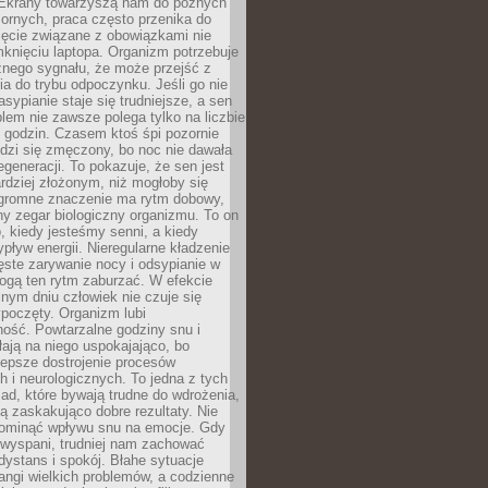
. Ekrany towarzyszą nam do późnych
ornych, praca często przenika do
ięcie związane z obowiązkami nie
knięciu laptopa. Organizm potrzebuje
źnego sygnału, że może przejść z
nia do trybu odpoczynku. Jeśli go nie
asypianie staje się trudniejsze, a sen
blem nie zawsze polega tylko na liczbie
 godzin. Czasem ktoś śpi pozornie
udzi się zmęczony, bo noc nie dawała
egeneracji. To pokazuje, że sen jest
dziej złożonym, niż mogłoby się
romne znaczenie ma rytm dobowy,
lny zegar biologiczny organizmu. To on
, kiedy jesteśmy senni, a kiedy
pływ energii. Nieregularne kładzenie
ęste zarywanie nocy i odsypianie w
gą ten rytm zaburzać. W efekcie
nym dniu człowiek nie czuje się
poczęty. Organizm lubi
ość. Powtarzalne godziny snu i
łają na niego uspokajająco, bo
lepsze dostrojenie procesów
 i neurologicznych. To jedna z tych
ad, które bywają trudne do wdrożenia,
ą zaskakująco dobre rezultaty. Nie
ominąć wpływu snu na emocje. Gdy
ewyspani, trudniej nam zachować
 dystans i spokój. Błahe sytuacje
rangi wielkich problemów, a codzienne