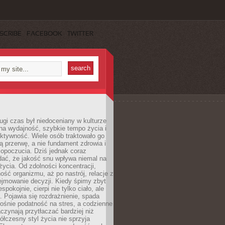
SCRIBE
FACEBOOK
TWITTER
ugi czas był niedoceniany w kulturze
na wydajność, szybkie tempo życia i
ktywność. Wiele osób traktowało go
ą przerwę, a nie fundament zdrowia i
opoczucia. Dziś jednak coraz
dać, że jakość snu wpływa niemal na
życia. Od zdolności koncentracji,
ość organizmu, aż po nastrój, relacje z
ejmowanie decyzji. Kiedy śpimy zbyt
espokojnie, cierpi nie tylko ciało, ale
. Pojawia się rozdrażnienie, spada
ośnie podatność na stres, a codzienne
czynają przytłaczać bardziej niż
łczesny styl życia nie sprzyja