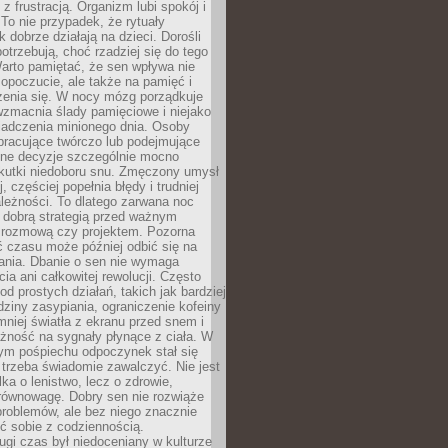
z frustracją. Organizm lubi spokój i
 To nie przypadek, że rytuały
k dobrze działają na dzieci. Dorośli
potrzebują, choć rzadziej się do tego
arto pamiętać, że sen wpływa nie
opoczucie, ale także na pamięć i
zenia się. W nocy mózg porządkuje
wzmacnia ślady pamięciowe i niejako
iadczenia minionego dnia. Osoby
pracujące twórczo lub podejmujące
lne decyzje szczególnie mocno
kutki niedoboru snu. Zmęczony umysł
j, częściej popełnia błędy i trudniej
leżności. To dlatego zarwana noc
 dobrą strategią przed ważnym
rozmową czy projektem. Pozorna
 czasu może później odbić się na
łania. Dbanie o sen nie wymaga
cia ani całkowitej rewolucji. Często
od prostych działań, takich jak bardziej
dziny zasypiania, ograniczenie kofeiny
niej światła z ekranu przed snem i
żność na sygnały płynące z ciała. W
nym pośpiechu odpoczynek stał się
trzeba świadomie zawalczyć. Nie jest
lka o lenistwo, lecz o zdrowie,
 równowagę. Dobry sen nie rozwiąże
roblemów, ale bez niego znacznie
zić sobie z codziennością.
ugi czas był niedoceniany w kulturze