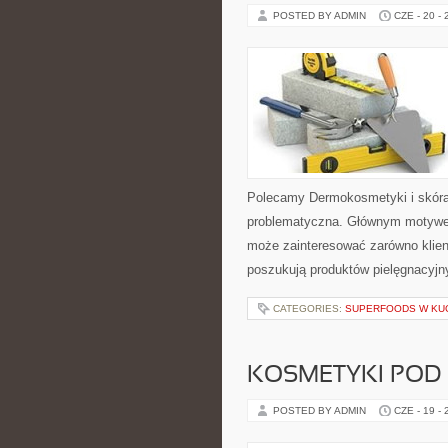
POSTED BY ADMIN
CZE - 20 -
Polecamy Dermokosmetyki i skóra
problematyczna. Głównym motywem
może zainteresować zarówno klient
poszukują produktów pielęgnacyjn
CATEGORIES:
SUPERFOODS W KU
KOSMETYKI POD
POSTED BY ADMIN
CZE - 19 -