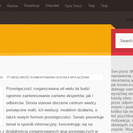
e
Redakcja
Skandal
Tagi
Tagi
Raków
Spis Treści
SUB
E
Sen przez dł
nastawionej 
MAFIA
026
MOŻLIWOŚĆ KOMENTOWANIA
ZOSTAŁA WYŁĄCZONA
nieustanną a
W
POLSCE
jak konieczn
Przestępczość zorganizowana od wielu lat budzi
dobrego sam
wyraźniej wi
ogromne zainteresowanie zarówno ekspertów, jak i
każdą sferę 
przez odporn
odbiorców. Strona stanowi obszerne centrum wiedzy
innymi i pod
poświęcone mafii, ich ewolucji, modelom działania, a
krótko lub ni
też psychika
także nowym formom przestępczości. Serwis prezentuje
motywacja, r
temat w sposób informacyjny, koncentrując się na
obowiązki za
zwykle. Wspó
h z działalnością zorganizowanych grup przestępczych w