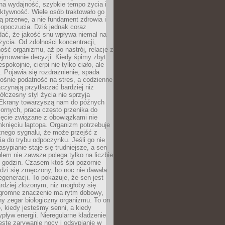
na wydajność, szybkie tempo życia i
ktywność. Wiele osób traktowało go
ą przerwę, a nie fundament zdrowia i
opoczucia. Dziś jednak coraz
dać, że jakość snu wpływa niemal na
życia. Od zdolności koncentracji,
ość organizmu, aż po nastrój, relacje z
ejmowanie decyzji. Kiedy śpimy zbyt
espokojnie, cierpi nie tylko ciało, ale
. Pojawia się rozdrażnienie, spada
ośnie podatność na stres, a codzienne
czynają przytłaczać bardziej niż
łczesny styl życia nie sprzyja
. Ekrany towarzyszą nam do późnych
ornych, praca często przenika do
ięcie związane z obowiązkami nie
knięciu laptopa. Organizm potrzebuje
źnego sygnału, że może przejść z
nia do trybu odpoczynku. Jeśli go nie
asypianie staje się trudniejsze, a sen
blem nie zawsze polega tylko na liczbie
 godzin. Czasem ktoś śpi pozornie
udzi się zmęczony, bo noc nie dawała
egeneracji. To pokazuje, że sen jest
dziej złożonym, niż mogłoby się
romne znaczenie ma rytm dobowy,
lny zegar biologiczny organizmu. To on
, kiedy jesteśmy senni, a kiedy
pływ energii. Nieregularne kładzenie
ęste zarywanie nocy i odsypianie w