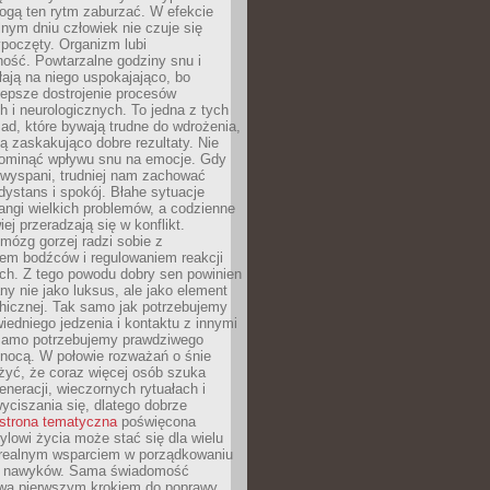
gą ten rytm zaburzać. W efekcie
nym dniu człowiek nie czuje się
poczęty. Organizm lubi
ość. Powtarzalne godziny snu i
łają na niego uspokajająco, bo
lepsze dostrojenie procesów
 i neurologicznych. To jedna z tych
ad, które bywają trudne do wdrożenia,
ą zaskakująco dobre rezultaty. Nie
ominąć wpływu snu na emocje. Gdy
ewyspani, trudniej nam zachować
 dystans i spokój. Błahe sytuacje
rangi wielkich problemów, a codzienne
iej przeradzają się w konflikt.
mózg gorzej radzi sobie z
iem bodźców i regulowaniem reakcji
ch. Z tego powodu dobry sen powinien
ny nie jako luksus, ale jako element
hicznej. Tak samo jak potrzebujemy
iedniego jedzenia i kontaktu z innymi
 samo potrzebujemy prawdziwego
nocą. W połowie rozważań o śnie
żyć, że coraz więcej osób szuka
eneracji, wieczornych rytuałach i
ciszania się, dlatego dobrze
strona tematyczna
poświęcona
lowi życia może stać się dla wielu
 realnym wsparciem w porządkowaniu
h nawyków. Sama świadomość
wa pierwszym krokiem do poprawy.