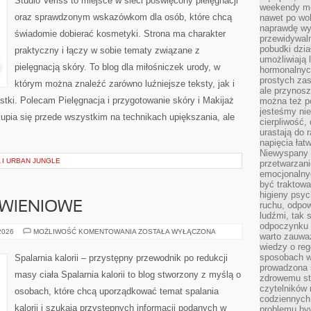
Studio Veriss to miejsce w sieci poświęcony pielęgnacji
weekendy mo
oraz sprawdzonym wskazówkom dla osób, które chcą
nawet po wol
naprawdę wy
świadomie dobierać kosmetyki. Strona ma charakter
przewidywaln
pobudki dzia
praktyczny i łączy w sobie tematy związane z
umożliwiają 
pielęgnacją skóry. To blog dla miłośniczek urody, w
hormonalnych
prostych zas
którym można znaleźć zarówno luźniejsze teksty, jak i
ale przynosz
stki. Polecam Pielęgnacja i przygotowanie skóry i Makijaż
można też p
jesteśmy ni
upia się przede wszystkim na technikach upiększania, ale
cierpliwość,
urastają do 
napięcia łatw
Niewyspany 
 I URBAN JUNGLE
przetwarzan
emocjonalny
być traktowa
higieny psyc
YWIENIOWE
ruchu, odpow
ludźmi, tak
odpoczynku 
DIETY
 2026
MOŻLIWOŚĆ KOMENTOWANIA
ZOSTAŁA WYŁĄCZONA
warto zauwa
I
wiedzy o reg
PLANY
ŻYWIENIOWE
sposobach wy
Spalarnia kalorii – przystępny przewodnik po redukcji
prowadzona
masy ciała Spalarnia kalorii to blog stworzony z myślą o
zdrowemu sty
czytelników
osobach, które chcą uporządkować temat spalania
codziennyc
kalorii i szukają przystępnych informacji podanych w
problemu by