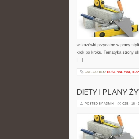
wskazówki przydatne w pracy styli
krok po kroku. Tematyka strony sk
[…]
CATEGORIES:
ROŚLINNE WNĘTRZA
DIETY I PLANY Ż
POSTED BY ADMIN
CZE - 18 -