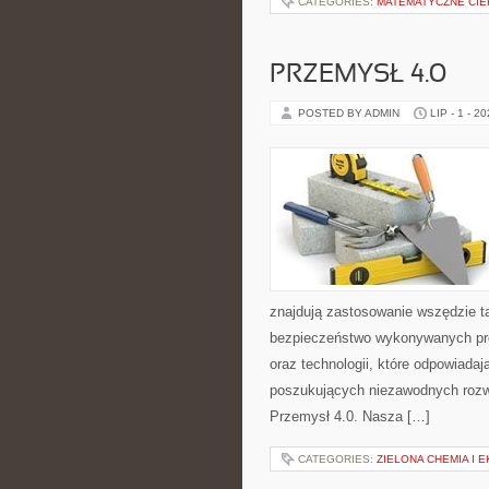
CATEGORIES:
MATEMATYCZNE CIE
PRZEMYSŁ 4.0
POSTED BY ADMIN
LIP - 1 - 2
znajdują zastosowanie wszędzie t
bezpieczeństwo wykonywanych proc
oraz technologii, które odpowiada
poszukujących niezawodnych rozw
Przemysł 4.0. Nasza […]
CATEGORIES:
ZIELONA CHEMIA I 