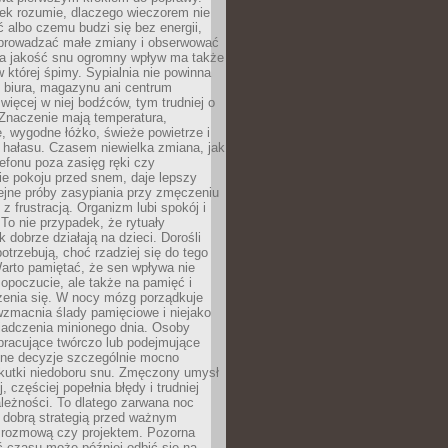
iek rozumie, dlaczego wieczorem nie
albo czemu budzi się bez energii,
wprowadzać małe zmiany i obserwować
 Na jakość snu ogromny wpływ ma także
w której śpimy. Sypialnia nie powinna
 biura, magazynu ani centrum
 więcej w niej bodźców, tym trudniej o
 Znaczenie mają temperatura,
, wygodne łóżko, świeże powietrze i
 hałasu. Czasem niewielka zmiana, jak
lefonu poza zasięg ręki czy
ie pokoju przed snem, daje lepszy
lejne próby zasypiania przy zmęczeniu
z frustracją. Organizm lubi spokój i
 To nie przypadek, że rytuały
k dobrze działają na dzieci. Dorośli
potrzebują, choć rzadziej się do tego
arto pamiętać, że sen wpływa nie
opoczucie, ale także na pamięć i
zenia się. W nocy mózg porządkuje
wzmacnia ślady pamięciowe i niejako
iadczenia minionego dnia. Osoby
pracujące twórczo lub podejmujące
lne decyzje szczególnie mocno
kutki niedoboru snu. Zmęczony umysł
j, częściej popełnia błędy i trudniej
leżności. To dlatego zarwana noc
 dobrą strategią przed ważnym
rozmową czy projektem. Pozorna
 czasu może później odbić się na