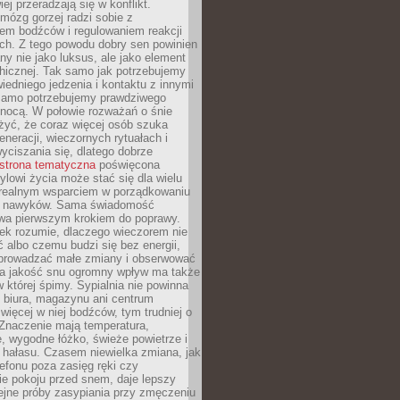
iej przeradzają się w konflikt.
mózg gorzej radzi sobie z
iem bodźców i regulowaniem reakcji
ch. Z tego powodu dobry sen powinien
ny nie jako luksus, ale jako element
hicznej. Tak samo jak potrzebujemy
iedniego jedzenia i kontaktu z innymi
 samo potrzebujemy prawdziwego
nocą. W połowie rozważań o śnie
żyć, że coraz więcej osób szuka
eneracji, wieczornych rytuałach i
ciszania się, dlatego dobrze
strona tematyczna
poświęcona
lowi życia może stać się dla wielu
 realnym wsparciem w porządkowaniu
h nawyków. Sama świadomość
wa pierwszym krokiem do poprawy.
iek rozumie, dlaczego wieczorem nie
albo czemu budzi się bez energii,
wprowadzać małe zmiany i obserwować
 Na jakość snu ogromny wpływ ma także
w której śpimy. Sypialnia nie powinna
 biura, magazynu ani centrum
 więcej w niej bodźców, tym trudniej o
 Znaczenie mają temperatura,
, wygodne łóżko, świeże powietrze i
 hałasu. Czasem niewielka zmiana, jak
lefonu poza zasięg ręki czy
ie pokoju przed snem, daje lepszy
lejne próby zasypiania przy zmęczeniu