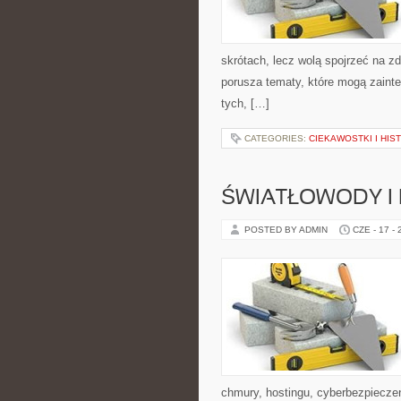
skrótach, lecz wolą spojrzeć na zd
porusza tematy, które mogą zainte
tych, […]
CATEGORIES:
CIEKAWOSTKI I HIS
ŚWIATŁOWODY I
POSTED BY ADMIN
CZE - 17 -
chmury, hostingu, cyberbezpiecz