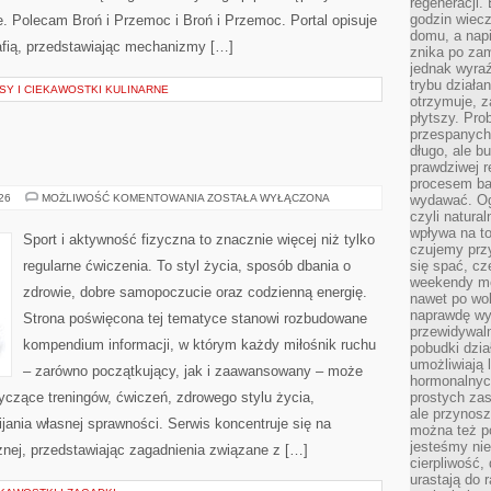
regeneracji
godzin wiecz
ie. Polecam Broń i Przemoc i Broń i Przemoc. Portal opisuje
domu, a nap
afią, przedstawiając mechanizmy […]
znika po zam
jednak wyra
trybu działa
Y I CIEKAWOSTKI KULINARNE
otrzymuje, z
płytszy. Pro
przespanych
długo, ale b
prawdziwej r
procesem bar
FITNESS
026
MOŻLIWOŚĆ KOMENTOWANIA
ZOSTAŁA WYŁĄCZONA
wydawać. Og
czyli natura
wpływa na to
Sport i aktywność fizyczna to znacznie więcej niż tylko
czujemy przy
regularne ćwiczenia. To styl życia, sposób dbania o
się spać, cz
weekendy mo
zdrowie, dobre samopoczucie oraz codzienną energię.
nawet po wol
naprawdę wy
Strona poświęcona tej tematyce stanowi rozbudowane
przewidywaln
kompendium informacji, w którym każdy miłośnik ruchu
pobudki dzia
umożliwiają 
– zarówno początkujący, jak i zaawansowany – może
hormonalnych
yczące treningów, ćwiczeń, zdrowego stylu życia,
prostych zas
ale przynosz
ania własnej sprawności. Serwis koncentruje się na
można też p
jesteśmy ni
znej, przedstawiając zagadnienia związane z […]
cierpliwość,
urastają do 