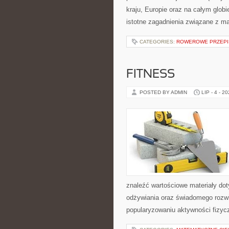
kraju, Europie oraz na całym glob
istotne zagadnienia związane z m
CATEGORIES:
ROWEROWE PRZEPIS
FITNESS
POSTED BY ADMIN
LIP - 4 - 2
znaleźć wartościowe materiały dot
odżywiania oraz świadomego rozwij
popularyzowaniu aktywności fizyc