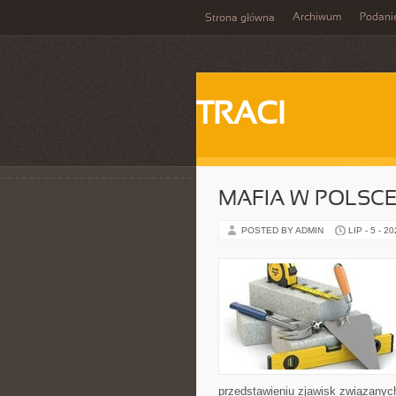
Archiwum
Podani
Strona główna
TRACI
MAFIA W POLSC
POSTED BY ADMIN
LIP - 5 - 2
przedstawieniu zjawisk związanyc