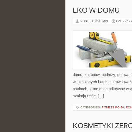
EKO W DOMU
POSTED BY ADMIN
CZE - 27 -
domu, zakupów, podróży, gotowania
wspierających bardziej zrównoważo
osobach, które chcą odkrywać ws
szukają treści […]
CATEGORIES:
FITNESS PO 40. RO
KOSMETYKI ZER