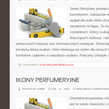
Serwis lifestylowy poświęcon
kosmetykom, makijażowi or
wygląd dla osób, które chc
niezależnie od figury. To m
czytelnikach, którzy szuka
dotyczących stylizacji, cod
estetycznych inspiracji oraz kosmetycznych rozwiązań. Strona ł
tematyką bliską osobom, które interesują się stylem dla różnych 
komfortem i pięknem w naturalnym wydaniu. Polecamy Lifestyle i
CATEGORIES:
ELEKTRYCZNA REWOLUCJA
IKONY PERFUMERYJNE
POSTED BY ADMIN
CZE - 13 - 2026
MOŻLIWOŚĆ KOMENTOWA
Orientalno-przyprawowy char
jest to serwis stworzony z 