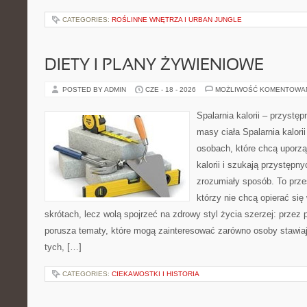
CATEGORIES:
ROŚLINNE WNĘTRZA I URBAN JUNGLE
DIETY I PLANY ŻYWIENIOWE
POSTED BY ADMIN
CZE - 18 - 2026
MOŻLIWOŚĆ KOMENTOWA
Spalarnia kalorii – przystę
masy ciała Spalarnia kalori
osobach, które chcą uporz
kalorii i szukają przystępn
zrozumiały sposób. To przes
którzy nie chcą opierać się
skrótach, lecz wolą spojrzeć na zdrowy styl życia szerzej: przez
porusza tematy, które mogą zainteresować zarówno osoby stawiają
tych, […]
CATEGORIES:
CIEKAWOSTKI I HISTORIA