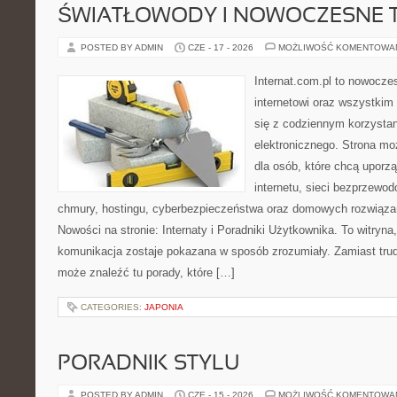
ŚWIATŁOWODY I NOWOCZESNE 
POSTED BY ADMIN
CZE - 17 - 2026
MOŻLIWOŚĆ KOMENTOWA
Internat.com.pl to nowocze
internetowi oraz wszystkim
się z codziennym korzysta
elektronicznego. Strona m
dla osób, które chcą uporz
internetu, sieci bezprzewo
chmury, hostingu, cyberbezpieczeństwa oraz domowych rozwiąza
Nowości na stronie: Internaty i Poradniki Użytkownika. To witry
komunikacja zostaje pokazana w sposób zrozumiały. Zamiast trudn
może znaleźć tu porady, które […]
CATEGORIES:
JAPONIA
PORADNIK STYLU
POSTED BY ADMIN
CZE - 15 - 2026
MOŻLIWOŚĆ KOMENTOWA