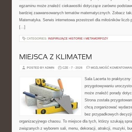
egzaminu może znaleźć ciekawostki dotyczące zarówno podstawo
bardziej zaawansowanych tematów matematycznych. Zobacz takż
Matematyka. Serwis internetowa przestrzeń dla miłośników liczb
[…]
CATEGORIES:
INSPIRUJĄCE HISTORIE I METAMORFOZY
MIEJSCA Z KLIMATEM
POSTED BY ADMIN
CZE - 7 - 2026
MOŻLIWOŚĆ KOMENTOWAN
Sala Lacerta to praktyczny
przygotowywaniu uroczystoś
może znaleźć porady dotyc
Strona została przygotowan
chcą zorganizować wydarze
bez przypadkowych decyzji,
organizacyjnego chaosu. To miejsce dla tych, którzy szukają s
związanych z wyborem sali, menu, dekoracji, atrakcji, muzyki, b