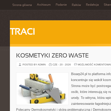
Archiwum
Podanie
Redakcja
Skan
Strona główna
Raków
TRACI
KOSMETYKI ZERO WASTE
POSTED BY ADMIN
CZE - 20 - 2026
MOŻLIWOŚĆ KOMENTOWA
Bioarp24.pl to platforma in
koncentruje się wokół kos
Strona może być postrzegan
osób, które interesują się 
urody. To witryna, która wp
zainteresowanie łagodniejs
Polecamy Dermokosmetyki i skóra problematyczna i Dermokosmet