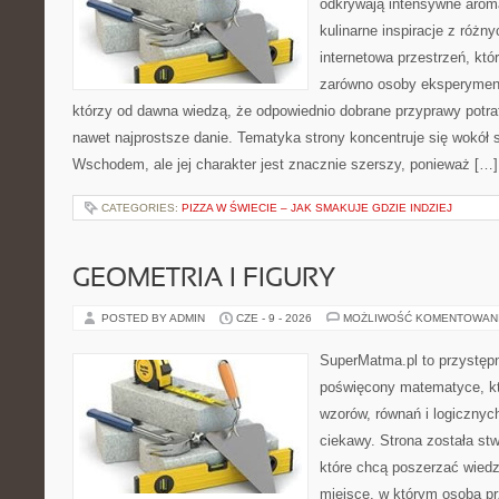
odkrywają intensywne aroma
kulinarne inspiracje z różny
internetowa przestrzeń, kt
zarówno osoby eksperymentu
którzy od dawna wiedzą, że odpowiednio dobrane przyprawy potraf
nawet najprostsze danie. Tematyka strony koncentruje się wokół
Wschodem, ale jej charakter jest znacznie szerszy, ponieważ […]
CATEGORIES:
PIZZA W ŚWIECIE – JAK SMAKUJE GDZIE INDZIEJ
GEOMETRIA I FIGURY
POSTED BY ADMIN
CZE - 9 - 2026
MOŻLIWOŚĆ KOMENTOWAN
SuperMatma.pl to przystępn
poświęcony matematyce, któ
wzorów, równań i logicznyc
ciekawy. Strona została st
które chcą poszerzać wied
miejsce, w którym osoba pr