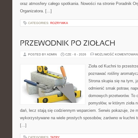
oraz atmosfery całego spotkania. Nowości na stronie Poradnik Org
Organizatora. […]
CATEGORIES:
ROZRYWKA
PRZEWODNIK PO ZIOŁACH
POSTED BY ADMIN
CZE - 6 - 2026
MOŻLIWOŚĆ KOMENTOWAN
Zioła od Kuchni to przestrz
poznawać rośliny aromatyc
Strona skupia się na tym, 
odmienić smak potraw, napo
domowych przetworów. To 
pomysłów, w którym zioła n
dań, lecz stają się codziennym wsparciem. Serwis pokazuje, że 
wykorzystywane na wiele prostych sposobów, zarówno w kuchni tra
[…]
CATEGORIES:
TATRY