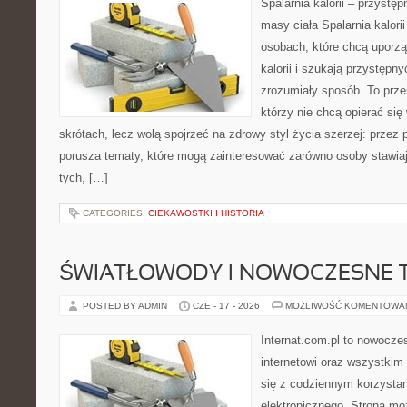
Spalarnia kalorii – przystę
masy ciała Spalarnia kalori
osobach, które chcą uporz
kalorii i szukają przystępn
zrozumiały sposób. To przes
którzy nie chcą opierać się
skrótach, lecz wolą spojrzeć na zdrowy styl życia szerzej: przez
porusza tematy, które mogą zainteresować zarówno osoby stawiają
tych, […]
CATEGORIES:
CIEKAWOSTKI I HISTORIA
ŚWIATŁOWODY I NOWOCZESNE 
POSTED BY ADMIN
CZE - 17 - 2026
MOŻLIWOŚĆ KOMENTOWA
Internat.com.pl to nowocze
internetowi oraz wszystkim
się z codziennym korzysta
elektronicznego. Strona m