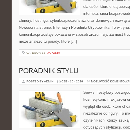
dla osób, które chcą uporz
internetu, sieci bezprzewo
chmury, hostingu, cyberbezpieczeństwa oraz domowych rozwiąza
Nowości na stronie: Internaty i Poradniki Użytkownika. To witry
komunikacja zostaje pokazana w sposób zrozumiały. Zamiast trudn
może znaleźć tu porady, które […]
CATEGORIES:
JAPONIA
PORADNIK STYLU
POSTED BY ADMIN
CZE - 15 - 2026
MOŻLIWOŚĆ KOMENTOWA
Serwis lifestylowy poświęcon
kosmetykom, makijażowi or
wygląd dla osób, które chc
niezależnie od figury. To m
czytelnikach, którzy szuka
dotyczących stylizacji, cod