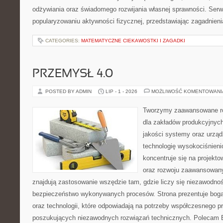
odżywiania oraz świadomego rozwijania własnej sprawności. Serwi
popularyzowaniu aktywności fizycznej, przedstawiając zagadnien
CATEGORIES:
MATEMATYCZNE CIEKAWOSTKI I ZAGADKI
PRZEMYSŁ 4.0
POSTED BY ADMIN
LIP - 1 - 2026
MOŻLIWOŚĆ KOMENTOWAN
Tworzymy zaawansowane ro
dla zakładów produkcyjnych
jakości systemy oraz urzą
technologię wysokociśnieni
koncentruje się na projekto
oraz rozwoju zaawansowany
znajdują zastosowanie wszędzie tam, gdzie liczy się niezawodno
bezpieczeństwo wykonywanych procesów. Strona prezentuje bogat
oraz technologii, które odpowiadają na potrzeby współczesnego p
poszukujących niezawodnych rozwiązań technicznych. Polecam E