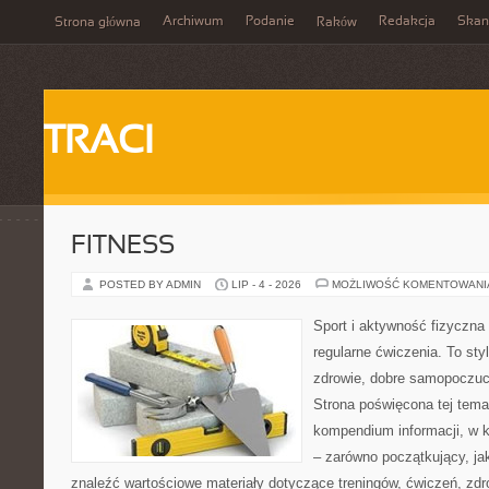
Archiwum
Podanie
Redakcja
Skan
Strona główna
Raków
TRACI
FITNESS
POSTED BY ADMIN
LIP - 4 - 2026
MOŻLIWOŚĆ KOMENTOWAN
Sport i aktywność fizyczna 
regularne ćwiczenia. To sty
zdrowie, dobre samopoczuci
Strona poświęcona tej tem
kompendium informacji, w k
– zarówno początkujący, j
znaleźć wartościowe materiały dotyczące treningów, ćwiczeń, zdr