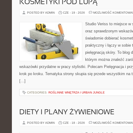
KOSMETYKI POD LUPĄ
POSTED BY ADMIN
CZE - 19 - 2026
MOŻLIWOŚĆ KOMENTOWA
Studio Veriss to miejsce w 
oraz sprawdzonym wskazów
świadomie dobierać kosmet
praktyczny i łączy w sobie
pielęgnacją skóry. To blog 
którym można znaleźć zarów
wskazówki przydatne w pracy stylistki. Polecam Pielęgnacja i prz
krok po kroku. Tematyka strony skupia się przede wszystkim na t
[…]
CATEGORIES:
ROŚLINNE WNĘTRZA I URBAN JUNGLE
DIETY I PLANY ŻYWIENIOWE
POSTED BY ADMIN
CZE - 18 - 2026
MOŻLIWOŚĆ KOMENTOWA