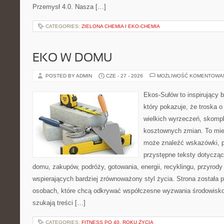
Przemysł 4.0. Nasza […]
CATEGORIES:
ZIELONA CHEMIA I EKO-CHEMIA
EKO W DOMU
POSTED BY ADMIN
CZE - 27 - 2026
MOŻLIWOŚĆ KOMENTOWA
Ekos-Sułów to inspirujący b
który pokazuje, że troska 
wielkich wyrzeczeń, skompl
kosztownych zmian. To miej
może znaleźć wskazówki, p
przystępne teksty dotyczą
domu, zakupów, podróży, gotowania, energii, recyklingu, przyrod
wspierających bardziej zrównoważony styl życia. Strona została
osobach, które chcą odkrywać współczesne wyzwania środowisko
szukają treści […]
CATEGORIES:
FITNESS PO 40. ROKU ŻYCIA