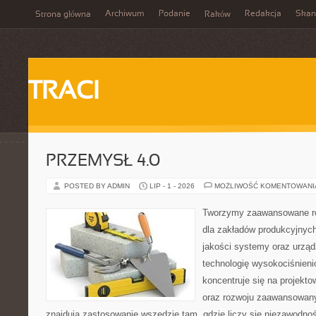
Archiwum
Podanie
Redakcja
Skan
Strona główna
Raków
TRACI
PRZEMYSŁ 4.0
POSTED BY ADMIN
LIP - 1 - 2026
MOŻLIWOŚĆ KOMENTOWAN
Tworzymy zaawansowane ro
dla zakładów produkcyjnych
jakości systemy oraz urzą
technologię wysokociśnieni
koncentruje się na projekto
oraz rozwoju zaawansowany
znajdują zastosowanie wszędzie tam, gdzie liczy się niezawodno