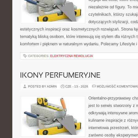
niezależnie od figury. To m
czytelnikach, którzy szuka
dotyczących stylizacji, cod
estetycznych inspiracji oraz kosmetycznych rozwiązań. Strona ł
tematyką bliską osobom, które interesują się stylem dla różnych 
komfortem i pięknem w naturalnym wydaniu. Polecamy Lifestyle i
CATEGORIES:
ELEKTRYCZNA REWOLUCJA
IKONY PERFUMERYJNE
POSTED BY ADMIN
CZE - 13 - 2026
MOŻLIWOŚĆ KOMENTOWA
Orientalno-przyprawowy char
jest to serwis stworzony z 
odkrywają intensywne aroma
kulinarne inspiracje z różny
internetowa przestrzeń, kt
zarówno osoby eksperymentu