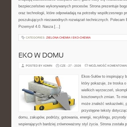
bezpieczeństwo wykonywanych procesów. Strona prezentuje bogat
oraz technologii, które odpowiadają na potrzeby współczesnego p
poszukujących niezawodnych rozwiązań technicznych. Polecam E
Przemysł 4.0. Nasza […]
CATEGORIES:
ZIELONA CHEMIA I EKO-CHEMIA
EKO W DOMU
POSTED BY ADMIN
CZE - 27 - 2026
MOŻLIWOŚĆ KOMENTOWA
Ekos-Sułów to inspirujący b
który pokazuje, że troska 
wielkich wyrzeczeń, skompl
kosztownych zmian. To miej
może znaleźć wskazówki, p
przystępne teksty dotyczą
domu, zakupów, podróży, gotowania, energii, recyklingu, przyrod
wspierających bardziej zrównoważony styl życia. Strona została