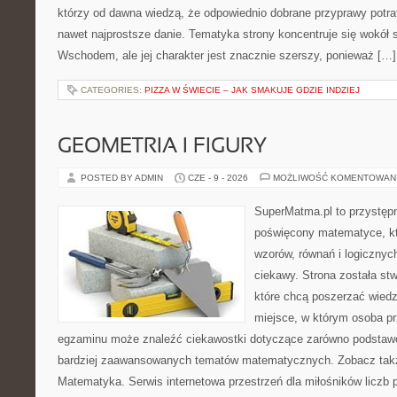
którzy od dawna wiedzą, że odpowiednio dobrane przyprawy potraf
nawet najprostsze danie. Tematyka strony koncentruje się wokół
Wschodem, ale jej charakter jest znacznie szerszy, ponieważ […]
CATEGORIES:
PIZZA W ŚWIECIE – JAK SMAKUJE GDZIE INDZIEJ
GEOMETRIA I FIGURY
POSTED BY ADMIN
CZE - 9 - 2026
MOŻLIWOŚĆ KOMENTOWAN
SuperMatma.pl to przystępn
poświęcony matematyce, któ
wzorów, równań i logicznyc
ciekawy. Strona została st
które chcą poszerzać wied
miejsce, w którym osoba pr
egzaminu może znaleźć ciekawostki dotyczące zarówno podstawo
bardziej zaawansowanych tematów matematycznych. Zobacz takż
Matematyka. Serwis internetowa przestrzeń dla miłośników liczb