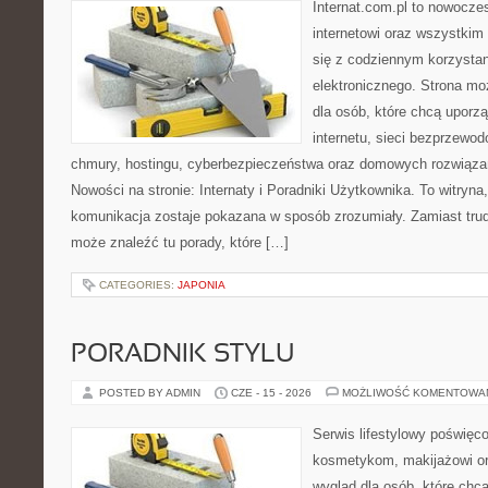
Internat.com.pl to nowocze
internetowi oraz wszystkim
się z codziennym korzysta
elektronicznego. Strona m
dla osób, które chcą uporz
internetu, sieci bezprzewo
chmury, hostingu, cyberbezpieczeństwa oraz domowych rozwiąza
Nowości na stronie: Internaty i Poradniki Użytkownika. To witry
komunikacja zostaje pokazana w sposób zrozumiały. Zamiast trudn
może znaleźć tu porady, które […]
CATEGORIES:
JAPONIA
PORADNIK STYLU
POSTED BY ADMIN
CZE - 15 - 2026
MOŻLIWOŚĆ KOMENTOWA
Serwis lifestylowy poświęcon
kosmetykom, makijażowi or
wygląd dla osób, które chc