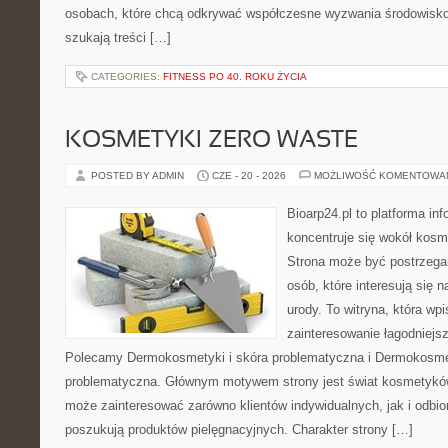
osobach, które chcą odkrywać współczesne wyzwania środowisko
szukają treści […]
CATEGORIES:
FITNESS PO 40. ROKU ŻYCIA
KOSMETYKI ZERO WASTE
POSTED BY ADMIN
CZE - 20 - 2026
MOŻLIWOŚĆ KOMENTOWA
Bioarp24.pl to platforma in
koncentruje się wokół kos
Strona może być postrzegan
osób, które interesują się 
urody. To witryna, która wp
zainteresowanie łagodniejs
Polecamy Dermokosmetyki i skóra problematyczna i Dermokosmet
problematyczna. Głównym motywem strony jest świat kosmetyków
może zainteresować zarówno klientów indywidualnych, jak i odbio
poszukują produktów pielęgnacyjnych. Charakter strony […]