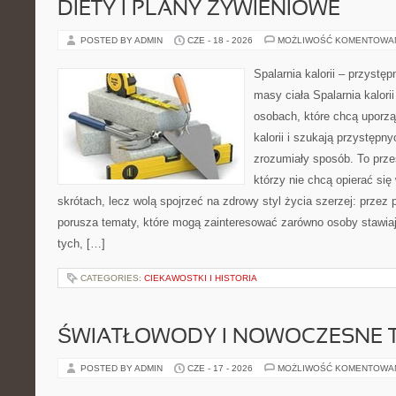
DIETY I PLANY ŻYWIENIOWE
POSTED BY ADMIN
CZE - 18 - 2026
MOŻLIWOŚĆ KOMENTOWA
Spalarnia kalorii – przystę
masy ciała Spalarnia kalori
osobach, które chcą uporz
kalorii i szukają przystępn
zrozumiały sposób. To przes
którzy nie chcą opierać się
skrótach, lecz wolą spojrzeć na zdrowy styl życia szerzej: przez
porusza tematy, które mogą zainteresować zarówno osoby stawiają
tych, […]
CATEGORIES:
CIEKAWOSTKI I HISTORIA
ŚWIATŁOWODY I NOWOCZESNE 
POSTED BY ADMIN
CZE - 17 - 2026
MOŻLIWOŚĆ KOMENTOWA