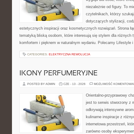
niezależnie od figury. To m
czytelnikach, którzy szuka
dotyczących stylizacji, cod
estetycznych inspiracji oraz kosmetycznych rozwiązań. Strona ł
tematyką bliską osobom, które interesują się stylem dla różnych 
komfortem i pięknem w naturalnym wydaniu. Polecamy Lifestyle i
CATEGORIES:
ELEKTRYCZNA REWOLUCJA
IKONY PERFUMERYJNE
POSTED BY ADMIN
CZE - 13 - 2026
MOŻLIWOŚĆ KOMENTOWA
Orientalno-przyprawowy char
jest to serwis stworzony z 
odkrywają intensywne aroma
kulinarne inspiracje z różny
internetowa przestrzeń, kt
zarówno osoby eksperymentu