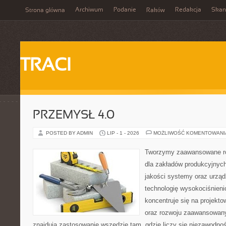
Archiwum
Podanie
Redakcja
Skan
Strona główna
Raków
TRACI
PRZEMYSŁ 4.0
POSTED BY ADMIN
LIP - 1 - 2026
MOŻLIWOŚĆ KOMENTOWAN
Tworzymy zaawansowane ro
dla zakładów produkcyjnych
jakości systemy oraz urzą
technologię wysokociśnieni
koncentruje się na projekto
oraz rozwoju zaawansowany
znajdują zastosowanie wszędzie tam, gdzie liczy się niezawodno