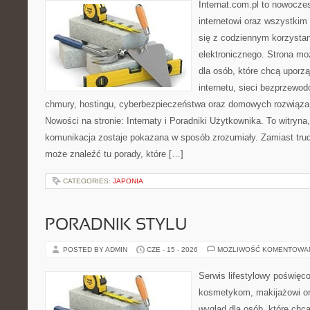
Internat.com.pl to nowocze
internetowi oraz wszystkim
się z codziennym korzysta
elektronicznego. Strona m
dla osób, które chcą uporz
internetu, sieci bezprzewo
chmury, hostingu, cyberbezpieczeństwa oraz domowych rozwiąza
Nowości na stronie: Internaty i Poradniki Użytkownika. To witry
komunikacja zostaje pokazana w sposób zrozumiały. Zamiast trudn
może znaleźć tu porady, które […]
CATEGORIES:
JAPONIA
PORADNIK STYLU
POSTED BY ADMIN
CZE - 15 - 2026
MOŻLIWOŚĆ KOMENTOWA
Serwis lifestylowy poświęcon
kosmetykom, makijażowi or
wygląd dla osób, które chc