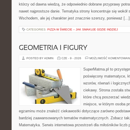
którzy od dawna wiedzą, że odpowiednio dobrane przyprawy potraf
nawet najprostsze danie. Tematyka strony koncentruje się wokół
Wschodem, ale jej charakter jest znacznie szerszy, ponieważ […]
CATEGORIES:
PIZZA W ŚWIECIE – JAK SMAKUJE GDZIE INDZIEJ
GEOMETRIA I FIGURY
POSTED BY ADMIN
CZE - 9 - 2026
MOŻLIWOŚĆ KOMENTOWAN
SuperMatma.pl to przystępn
poświęcony matematyce, któ
wzorów, równań i logicznyc
ciekawy. Strona została st
które chcą poszerzać wied
miejsce, w którym osoba pr
egzaminu może znaleźć ciekawostki dotyczące zarówno podstawo
bardziej zaawansowanych tematów matematycznych. Zobacz takż
Matematyka. Serwis internetowa przestrzeń dla miłośników liczb