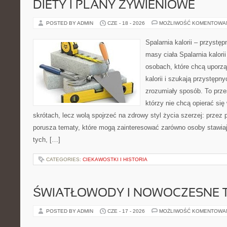
DIETY I PLANY ŻYWIENIOWE
POSTED BY ADMIN
CZE - 18 - 2026
MOŻLIWOŚĆ KOMENTOWA
Spalarnia kalorii – przystę
masy ciała Spalarnia kalori
osobach, które chcą uporz
kalorii i szukają przystępn
zrozumiały sposób. To przes
którzy nie chcą opierać się
skrótach, lecz wolą spojrzeć na zdrowy styl życia szerzej: przez
porusza tematy, które mogą zainteresować zarówno osoby stawiają
tych, […]
CATEGORIES:
CIEKAWOSTKI I HISTORIA
ŚWIATŁOWODY I NOWOCZESNE 
POSTED BY ADMIN
CZE - 17 - 2026
MOŻLIWOŚĆ KOMENTOWA