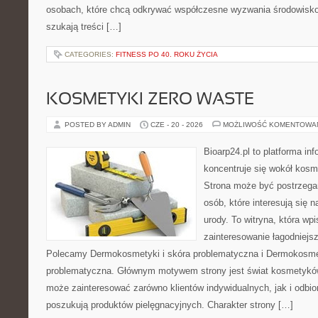
osobach, które chcą odkrywać współczesne wyzwania środowisko
szukają treści […]
CATEGORIES:
FITNESS PO 40. ROKU ŻYCIA
KOSMETYKI ZERO WASTE
POSTED BY ADMIN
CZE - 20 - 2026
MOŻLIWOŚĆ KOMENTOWA
Bioarp24.pl to platforma in
koncentruje się wokół kos
Strona może być postrzegan
osób, które interesują się 
urody. To witryna, która wp
zainteresowanie łagodniejs
Polecamy Dermokosmetyki i skóra problematyczna i Dermokosmet
problematyczna. Głównym motywem strony jest świat kosmetyków
może zainteresować zarówno klientów indywidualnych, jak i odbio
poszukują produktów pielęgnacyjnych. Charakter strony […]