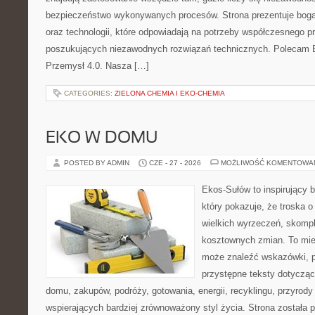
bezpieczeństwo wykonywanych procesów. Strona prezentuje bogat
oraz technologii, które odpowiadają na potrzeby współczesnego p
poszukujących niezawodnych rozwiązań technicznych. Polecam E
Przemysł 4.0. Nasza […]
CATEGORIES:
ZIELONA CHEMIA I EKO-CHEMIA
EKO W DOMU
POSTED BY ADMIN
CZE - 27 - 2026
MOŻLIWOŚĆ KOMENTOWA
Ekos-Sułów to inspirujący b
który pokazuje, że troska 
wielkich wyrzeczeń, skompl
kosztownych zmian. To miej
może znaleźć wskazówki, p
przystępne teksty dotyczą
domu, zakupów, podróży, gotowania, energii, recyklingu, przyrod
wspierających bardziej zrównoważony styl życia. Strona została