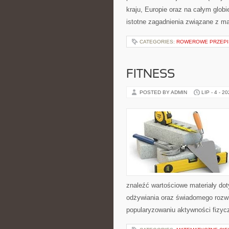
kraju, Europie oraz na całym glob
istotne zagadnienia związane z m
CATEGORIES:
ROWEROWE PRZEPIS
FITNESS
POSTED BY ADMIN
LIP - 4 - 2
znaleźć wartościowe materiały dot
odżywiania oraz świadomego rozwij
popularyzowaniu aktywności fizyc