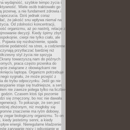
na wydajność, szybkie tempo życia i
ktywność. Wiele osób traktowało go
ą przerwę, a nie fundament zdrowia i
opoczucia. Dziś jednak coraz
dać, że jakość snu wpływa niemal na
życia. Od zdolności koncentracji,
ość organizmu, aż po nastrój, relacje z
ejmowanie decyzji. Kiedy śpimy zbyt
espokojnie, cierpi nie tylko ciało, ale
. Pojawia się rozdrażnienie, spada
ośnie podatność na stres, a codzienne
czynają przytłaczać bardziej niż
łczesny styl życia nie sprzyja
. Ekrany towarzyszą nam do późnych
ornych, praca często przenika do
ięcie związane z obowiązkami nie
knięciu laptopa. Organizm potrzebuje
źnego sygnału, że może przejść z
nia do trybu odpoczynku. Jeśli go nie
asypianie staje się trudniejsze, a sen
blem nie zawsze polega tylko na liczbie
 godzin. Czasem ktoś śpi pozornie
udzi się zmęczony, bo noc nie dawała
egeneracji. To pokazuje, że sen jest
dziej złożonym, niż mogłoby się
romne znaczenie ma rytm dobowy,
lny zegar biologiczny organizmu. To on
, kiedy jesteśmy senni, a kiedy
pływ energii. Nieregularne kładzenie
ęste zarywanie nocy i odsypianie w