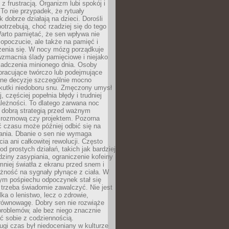
z frustracją. Organizm lubi spokój i
 To nie przypadek, że rytuały
k dobrze działają na dzieci. Dorośli
potrzebują, choć rzadziej się do tego
arto pamiętać, że sen wpływa nie
opoczucie, ale także na pamięć i
zenia się. W nocy mózg porządkuje
wzmacnia ślady pamięciowe i niejako
iadczenia minionego dnia. Osoby
pracujące twórczo lub podejmujące
lne decyzje szczególnie mocno
kutki niedoboru snu. Zmęczony umysł
j, częściej popełnia błędy i trudniej
leżności. To dlatego zarwana noc
 dobrą strategią przed ważnym
rozmową czy projektem. Pozorna
 czasu może później odbić się na
łania. Dbanie o sen nie wymaga
cia ani całkowitej rewolucji. Często
od prostych działań, takich jak bardziej
dziny zasypiania, ograniczenie kofeiny
niej światła z ekranu przed snem i
żność na sygnały płynące z ciała. W
nym pośpiechu odpoczynek stał się
trzeba świadomie zawalczyć. Nie jest
lka o lenistwo, lecz o zdrowie,
 równowagę. Dobry sen nie rozwiąże
roblemów, ale bez niego znacznie
zić sobie z codziennością.
ugi czas był niedoceniany w kulturze