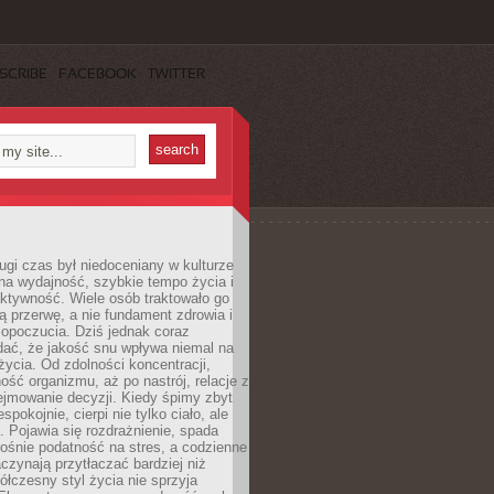
SCRIBE
FACEBOOK
TWITTER
ugi czas był niedoceniany w kulturze
na wydajność, szybkie tempo życia i
ktywność. Wiele osób traktowało go
ą przerwę, a nie fundament zdrowia i
opoczucia. Dziś jednak coraz
dać, że jakość snu wpływa niemal na
życia. Od zdolności koncentracji,
ość organizmu, aż po nastrój, relacje z
ejmowanie decyzji. Kiedy śpimy zbyt
espokojnie, cierpi nie tylko ciało, ale
. Pojawia się rozdrażnienie, spada
ośnie podatność na stres, a codzienne
czynają przytłaczać bardziej niż
łczesny styl życia nie sprzyja