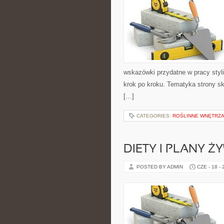
wskazówki przydatne w pracy styli
krok po kroku. Tematyka strony sk
[…]
CATEGORIES:
ROŚLINNE WNĘTRZA
DIETY I PLANY Ż
POSTED BY ADMIN
CZE - 18 -