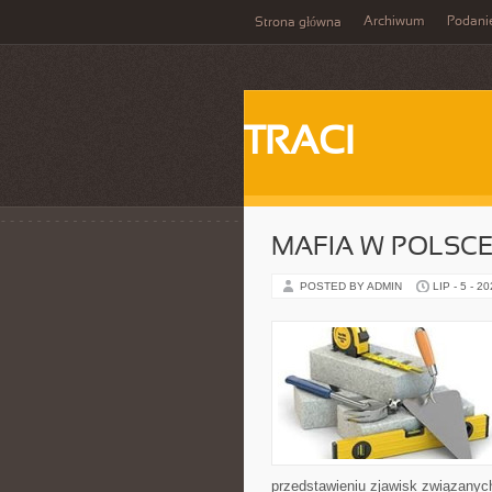
Archiwum
Podani
Strona główna
TRACI
MAFIA W POLSC
POSTED BY ADMIN
LIP - 5 - 2
przedstawieniu zjawisk związanyc