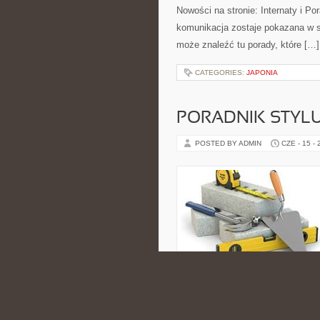
Nowości na stronie: Internaty i P
komunikacja zostaje pokazana w sp
może znaleźć tu porady, które […]
CATEGORIES:
JAPONIA
PORADNIK STYL
POSTED BY ADMIN
CZE - 15 -
estetycznych inspiracji oraz kos
tematyką bliską osobom, które int
komfortem i pięknem w naturalnym