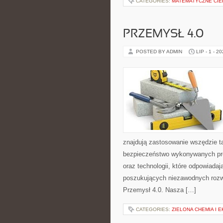
CATEGORIES:
MATEMATYCZNE CIE
PRZEMYSŁ 4.0
POSTED BY ADMIN
LIP - 1 - 2
znajdują zastosowanie wszędzie t
bezpieczeństwo wykonywanych proc
oraz technologii, które odpowiada
poszukujących niezawodnych rozw
Przemysł 4.0. Nasza […]
CATEGORIES:
ZIELONA CHEMIA I 