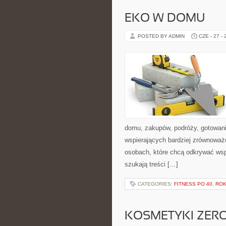
EKO W DOMU
POSTED BY ADMIN
CZE - 27 -
domu, zakupów, podróży, gotowania
wspierających bardziej zrównoważo
osobach, które chcą odkrywać ws
szukają treści […]
CATEGORIES:
FITNESS PO 40. RO
KOSMETYKI ZER