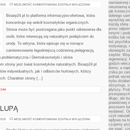
nastawionej 
KOSMETYKI
 2026
MOŻLIWOŚĆ KOMENTOWANIA
ZOSTAŁA WYŁĄCZONA
nieustanną a
ZERO
WASTE
jak konieczn
Bioarp24.pl to platforma informacyjno-ofertowa, która
dobrego sam
wyraźniej wi
koncentruje się wokół kosmetyków organicznych.
każdą sferę 
przez odporn
Strona może być postrzegana jako punkt odniesienia dla
innymi i pod
osób, które interesują się naturalnym podejściem do
krótko lub ni
też psychika
urody. To witryna, która wpisuje się w rosnące
motywacja, r
zainteresowanie łagodniejszą codzienną pielęgnacją.
obowiązki za
zwykle. Wspó
 problematyczna i Dermokosmetyki i skóra
regeneracji
godzin wiecz
 strony jest świat kosmetyków naturalnych. Bioarp24.pl
domu, a nap
ów indywidualnych, jak i odbiorców hurtowych, którzy
znika po zam
jednak wyra
ych. Charakter strony […]
trybu działa
otrzymuje, z
płytszy. Pro
CHNI
przespanych
długo, ale b
prawdziwej r
procesem bar
 LUPĄ
wydawać. Og
czyli natura
KOSMETYKI
 2026
MOŻLIWOŚĆ KOMENTOWANIA
ZOSTAŁA WYŁĄCZONA
wpływa na to
POD
czujemy przy
LUPĄ
się spać, cz