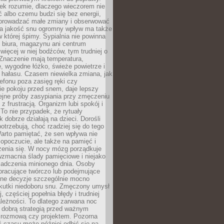
iek rozumie, dlaczego wieczorem nie
albo czemu budzi się bez energii,
wprowadzać małe zmiany i obserwować
 Na jakość snu ogromny wpływ ma także
w której śpimy. Sypialnia nie powinna
 biura, magazynu ani centrum
 więcej w niej bodźców, tym trudniej o
 Znaczenie mają temperatura,
, wygodne łóżko, świeże powietrze i
 hałasu. Czasem niewielka zmiana, jak
lefonu poza zasięg ręki czy
ie pokoju przed snem, daje lepszy
lejne próby zasypiania przy zmęczeniu
z frustracją. Organizm lubi spokój i
 To nie przypadek, że rytuały
k dobrze działają na dzieci. Dorośli
potrzebują, choć rzadziej się do tego
arto pamiętać, że sen wpływa nie
opoczucie, ale także na pamięć i
zenia się. W nocy mózg porządkuje
wzmacnia ślady pamięciowe i niejako
iadczenia minionego dnia. Osoby
pracujące twórczo lub podejmujące
lne decyzje szczególnie mocno
kutki niedoboru snu. Zmęczony umysł
j, częściej popełnia błędy i trudniej
leżności. To dlatego zarwana noc
 dobrą strategią przed ważnym
rozmową czy projektem. Pozorna
 czasu może później odbić się na