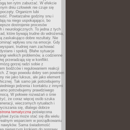
gą ten rytm zaburzać. W efekcie
nym dniu człowiek nie czuje się
poczęty. Organizm lubi
ość. Powtarzalne godziny snu i
łają na niego uspokajająco, bo
lepsze dostrojenie procesów
 i neurologicznych. To jedna z tych
ad, które bywają trudne do wdrożenia,
ą zaskakująco dobre rezultaty. Nie
ominąć wpływu snu na emocje. Gdy
ewyspani, trudniej nam zachować
 dystans i spokój. Błahe sytuacje
rangi wielkich problemów, a codzienne
iej przeradzają się w konflikt.
mózg gorzej radzi sobie z
iem bodźców i regulowaniem reakcji
ch. Z tego powodu dobry sen powinien
ny nie jako luksus, ale jako element
hicznej. Tak samo jak potrzebujemy
iedniego jedzenia i kontaktu z innymi
 samo potrzebujemy prawdziwego
nocą. W połowie rozważań o śnie
żyć, że coraz więcej osób szuka
eneracji, wieczornych rytuałach i
ciszania się, dlatego dobrze
strona tematyczna
poświęcona
lowi życia może stać się dla wielu
 realnym wsparciem w porządkowaniu
h nawyków. Sama świadomość
wa pierwszym krokiem do poprawy.