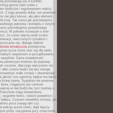
iej przeradzają się w konflikt.
mózg gorzej radzi sobie z
iem bodźców i regulowaniem reakcji
ch. Z tego powodu dobry sen powinien
ny nie jako luksus, ale jako element
hicznej. Tak samo jak potrzebujemy
iedniego jedzenia i kontaktu z innymi
 samo potrzebujemy prawdziwego
nocą. W połowie rozważań o śnie
żyć, że coraz więcej osób szuka
eneracji, wieczornych rytuałach i
ciszania się, dlatego dobrze
strona tematyczna
poświęcona
lowi życia może stać się dla wielu
 realnym wsparciem w porządkowaniu
h nawyków. Sama świadomość
wa pierwszym krokiem do poprawy.
iek rozumie, dlaczego wieczorem nie
albo czemu budzi się bez energii,
wprowadzać małe zmiany i obserwować
 Na jakość snu ogromny wpływ ma także
w której śpimy. Sypialnia nie powinna
 biura, magazynu ani centrum
 więcej w niej bodźców, tym trudniej o
 Znaczenie mają temperatura,
, wygodne łóżko, świeże powietrze i
 hałasu. Czasem niewielka zmiana, jak
lefonu poza zasięg ręki czy
ie pokoju przed snem, daje lepszy
lejne próby zasypiania przy zmęczeniu