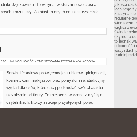
oradniki Użytkownika. To witryna, w którym nowoczesna
jakości dzia
idealnego ży
osób zrozumiały. Zamiast trudnych definicji, czytelnik
zaczyna się 
regularne go
wieczorem, m
większa uwa
świecie peł
czymś, o co 
to jednak wa
odporność i
U
wszystkich p
trudniej rad
PORADNIK
 2026
MOŻLIWOŚĆ KOMENTOWANIA
ZOSTAŁA WYŁĄCZONA
STYLU
Serwis lifestylowy poświęcony jest ubiorowi, pielęgnacji,
kosmetykom, makijażowi oraz pomysłom na atrakcyjny
wygląd dla osób, które chcą podkreślać swój charakter
niezależnie od figury. To miejsce stworzone z myślą o
czytelnikach, którzy szukają przystępnych porad
dotyczących stylizacji, codziennych rytuałów beauty,
metycznych rozwiązań. Strona łączy poradnikową formę z
eresują się stylem dla różnych typów figury, codziennym
 wydaniu. Polecamy Lifestyle i […]