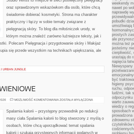
Studio Veriss to miejsce w sieci poświęcony pielęgnacji
weekendy mo
oraz sprawdzonym wskazówkom dla osób, które chcą
nawet po wol
naprawdę wy
świadomie dobierać kosmetyki. Strona ma charakter
przewidywaln
pobudki dzia
praktyczny i łączy w sobie tematy związane z
umożliwiają 
pielęgnacją skóry. To blog dla miłośniczek urody, w
hormonalnych
prostych zas
którym można znaleźć zarówno luźniejsze teksty, jak i
ale przynosz
stki. Polecam Pielęgnacja i przygotowanie skóry i Makijaż
można też p
jesteśmy ni
upia się przede wszystkim na technikach upiększania, ale
cierpliwość,
urastają do 
napięcia łatw
Niewyspany 
 I URBAN JUNGLE
przetwarzan
emocjonalny
być traktowa
higieny psyc
YWIENIOWE
ruchu, odpow
ludźmi, tak
odpoczynku 
DIETY
 2026
MOŻLIWOŚĆ KOMENTOWANIA
ZOSTAŁA WYŁĄCZONA
warto zauwa
I
wiedzy o reg
PLANY
ŻYWIENIOWE
sposobach wy
Spalarnia kalorii – przystępny przewodnik po redukcji
prowadzona
masy ciała Spalarnia kalorii to blog stworzony z myślą o
zdrowemu sty
czytelników
osobach, które chcą uporządkować temat spalania
codziennyc
kalorii i szukają przystępnych informacji podanych w
problemu by