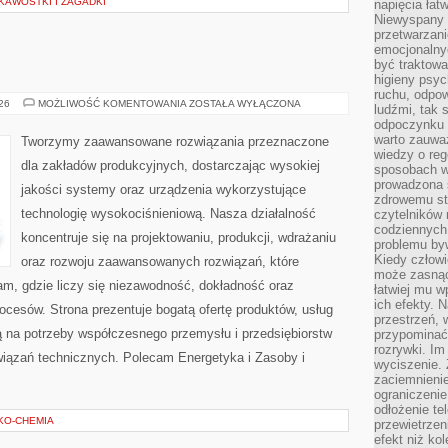
KAWOSTKI I ZAGADKI
napięcia łatw
Niewyspany 
przetwarzan
emocjonalny
być traktowa
higieny psyc
ruchu, odpow
PRZEMYSŁ
026
MOŻLIWOŚĆ KOMENTOWANIA
ZOSTAŁA WYŁĄCZONA
ludźmi, tak
4.0
odpoczynku 
warto zauwa
Tworzymy zaawansowane rozwiązania przeznaczone
wiedzy o reg
dla zakładów produkcyjnych, dostarczając wysokiej
sposobach wy
prowadzona
jakości systemy oraz urządzenia wykorzystujące
zdrowemu sty
technologię wysokociśnieniową. Nasza działalność
czytelników
codziennyc
koncentruje się na projektowaniu, produkcji, wdrażaniu
problemu by
Kiedy człow
oraz rozwoju zaawansowanych rozwiązań, które
może zasnąć 
am, gdzie liczy się niezawodność, dokładność oraz
łatwiej mu 
ich efekty.
esów. Strona prezentuje bogatą ofertę produktów, usług
przestrzeń, 
ją na potrzeby współczesnego przemysłu i przedsiębiorstw
przypominać
rozrywki. Im
iązań technicznych. Polecam Energetyka i Zasoby i
wyciszenie.
zaciemnienie
ograniczenie
odłożenie te
EKO-CHEMIA
przewietrzen
efekt niż ko