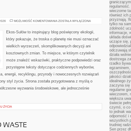
graniczącym 
regularność.
wieczorne ta
również ich 
przyznają. W
EKO
 2026
MOŻLIWOŚĆ KOMENTOWANIA
ZOSTAŁA WYŁĄCZONA
tylko na sam
W
DOMU
zdolność uc
Ekos-Sułów to inspirujący blog poświęcony ekologii,
informacje, 
układa dośw
który pokazuje, że troska o planetę nie musi oznaczać
uczące się, 
odpowiedzia
wielkich wyrzeczeń, skomplikowanych decyzji ani
odczuwają s
kosztownych zmian. To miejsce, w którym czytelnik
działa wolnie
dostrzega za
może znaleźć wskazówki, praktyczne podpowiedzi oraz
rzadko bywa
przystępne teksty dotyczące codziennych wyborów,
egzaminem, 
oszczędność
, energii, recyklingu, przyrody i nowoczesnych rozwiązań
jakości dzia
idealnego ży
ny styl życia. Strona została przygotowana z myślą o
zaczyna się 
półczesne wyzwania środowiskowe, ale jednocześnie
regularne go
wieczorem, m
większa uwa
świecie peł
KU ŻYCIA
czymś, o co 
to jednak wa
odporność i
wszystkich p
O WASTE
trudniej rad
Sen przez dł