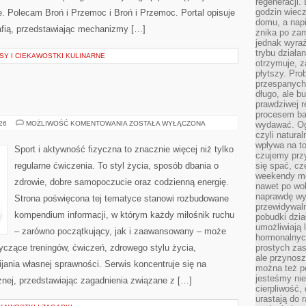
regeneracji
godzin wiecz
ie. Polecam Broń i Przemoc i Broń i Przemoc. Portal opisuje
domu, a nap
afią, przedstawiając mechanizmy […]
znika po zam
jednak wyra
trybu działa
Y I CIEKAWOSTKI KULINARNE
otrzymuje, z
płytszy. Pro
przespanych
długo, ale b
prawdziwej r
procesem bar
FITNESS
026
MOŻLIWOŚĆ KOMENTOWANIA
ZOSTAŁA WYŁĄCZONA
wydawać. Og
czyli natura
wpływa na to
Sport i aktywność fizyczna to znacznie więcej niż tylko
czujemy przy
regularne ćwiczenia. To styl życia, sposób dbania o
się spać, cz
weekendy mo
zdrowie, dobre samopoczucie oraz codzienną energię.
nawet po wol
naprawdę wy
Strona poświęcona tej tematyce stanowi rozbudowane
przewidywaln
kompendium informacji, w którym każdy miłośnik ruchu
pobudki dzia
umożliwiają 
– zarówno początkujący, jak i zaawansowany – może
hormonalnych
yczące treningów, ćwiczeń, zdrowego stylu życia,
prostych zas
ale przynosz
ania własnej sprawności. Serwis koncentruje się na
można też p
jesteśmy ni
znej, przedstawiając zagadnienia związane z […]
cierpliwość,
urastają do 