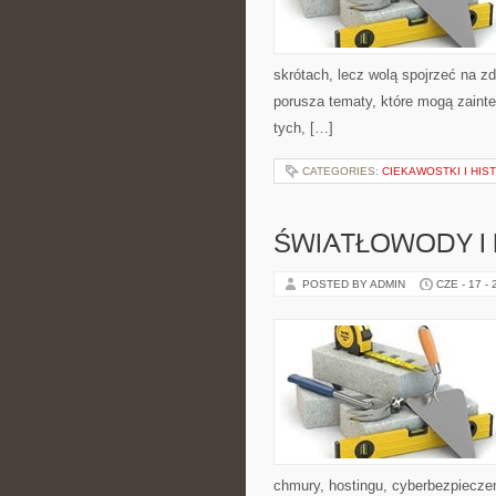
skrótach, lecz wolą spojrzeć na zd
porusza tematy, które mogą zainte
tych, […]
CATEGORIES:
CIEKAWOSTKI I HIS
ŚWIATŁOWODY I
POSTED BY ADMIN
CZE - 17 -
chmury, hostingu, cyberbezpiecz