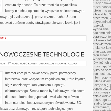
Kiedy człow
zrozumiały sposób. To przestrzeń dla czytelników,
może zasnąć 
łatwiej mu 
którzy nie chcą opierać się wyłącznie na internetowych
ich efekty.
rowy styl życia szerzej: przez pryzmat ruchu. Strona
przestrzeń, 
przypominać
resować zarówno osoby stawiające pierwsze kroki, jak i
rozrywki. Im
wyciszenie.
zaciemnienie
ograniczenie
TORIA
odłożenie te
przewietrzen
efekt niż ko
graniczącym 
 NOWOCZESNE TECHNOLOGIE
regularność.
wieczorne ta
również ich 
ŚWIATŁOWODY
 2026
MOŻLIWOŚĆ KOMENTOWANIA
ZOSTAŁA WYŁĄCZONA
przyznają. W
I
NOWOCZESNE
tylko na sam
TECHNOLOGIE
Internat.com.pl to nowoczesny portal poświęcony
zdolność uc
informacje, 
internetowi oraz wszystkim zagadnieniom, które kojarzą
układa dośw
się z codziennym korzystaniem z sprzętu
uczące się, 
odpowiedzia
elektronicznego. Strona może być ciekawym miejscem
odczuwają s
działa wolnie
dla osób, które chcą uporządkować wiedzę o świecie
dostrzega za
internetu, sieci bezprzewodowych, światłowodów, 5G,
rzadko bywa
egzaminem, 
eństwa oraz domowych rozwiązań technologicznych.
oszczędność