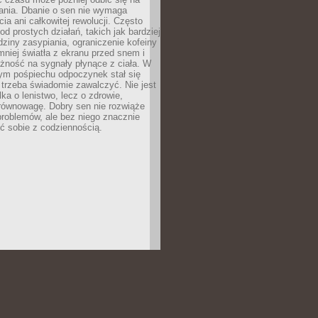
łania. Dbanie o sen nie wymaga
cia ani całkowitej rewolucji. Często
od prostych działań, takich jak bardziej
dziny zasypiania, ograniczenie kofeiny
niej światła z ekranu przed snem i
żność na sygnały płynące z ciała. W
nym pośpiechu odpoczynek stał się
trzeba świadomie zawalczyć. Nie jest
lka o lenistwo, lecz o zdrowie,
 równowagę. Dobry sen nie rozwiąże
roblemów, ale bez niego znacznie
zić sobie z codziennością.