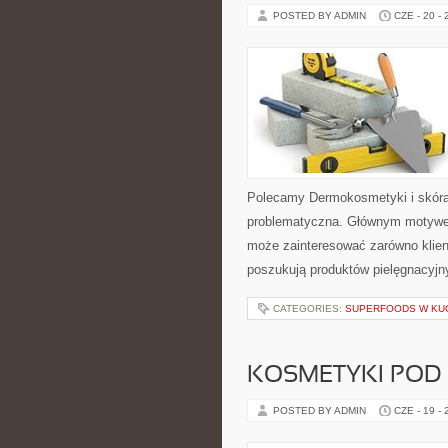
POSTED BY ADMIN
CZE - 20 -
Polecamy Dermokosmetyki i skóra
problematyczna. Głównym motywem
może zainteresować zarówno klient
poszukują produktów pielęgnacyjn
CATEGORIES:
SUPERFOODS W KU
KOSMETYKI POD
POSTED BY ADMIN
CZE - 19 -