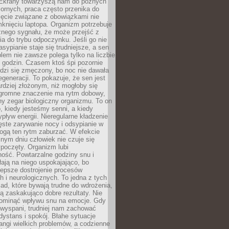
. Ekrany towarzyszą nam do późnych
ornych, praca często przenika do
ięcie związane z obowiązkami nie
knięciu laptopa. Organizm potrzebuje
źnego sygnału, że może przejść z
nia do trybu odpoczynku. Jeśli go nie
asypianie staje się trudniejsze, a sen
blem nie zawsze polega tylko na liczbie
 godzin. Czasem ktoś śpi pozornie
udzi się zmęczony, bo noc nie dawała
egeneracji. To pokazuje, że sen jest
dziej złożonym, niż mogłoby się
romne znaczenie ma rytm dobowy,
lny zegar biologiczny organizmu. To on
, kiedy jesteśmy senni, a kiedy
pływ energii. Nieregularne kładzenie
ęste zarywanie nocy i odsypianie w
gą ten rytm zaburzać. W efekcie
nym dniu człowiek nie czuje się
poczęty. Organizm lubi
ość. Powtarzalne godziny snu i
łają na niego uspokajająco, bo
lepsze dostrojenie procesów
 i neurologicznych. To jedna z tych
ad, które bywają trudne do wdrożenia,
ą zaskakująco dobre rezultaty. Nie
ominąć wpływu snu na emocje. Gdy
ewyspani, trudniej nam zachować
 dystans i spokój. Błahe sytuacje
rangi wielkich problemów, a codzienne