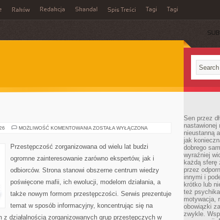
e
Redakcja
Skandal
Tagi
Tagi
Raków
Spis Treści
SUB
E
Sen przez dł
nastawionej 
MAFIA
026
MOŻLIWOŚĆ KOMENTOWANIA
ZOSTAŁA WYŁĄCZONA
nieustanną a
W
POLSCE
jak konieczn
Przestępczość zorganizowana od wielu lat budzi
dobrego sam
wyraźniej wi
ogromne zainteresowanie zarówno ekspertów, jak i
każdą sferę 
przez odporn
odbiorców. Strona stanowi obszerne centrum wiedzy
innymi i pod
poświęcone mafii, ich ewolucji, modelom działania, a
krótko lub ni
też psychika
także nowym formom przestępczości. Serwis prezentuje
motywacja, r
temat w sposób informacyjny, koncentrując się na
obowiązki za
zwykle. Wspó
h z działalnością zorganizowanych grup przestępczych w