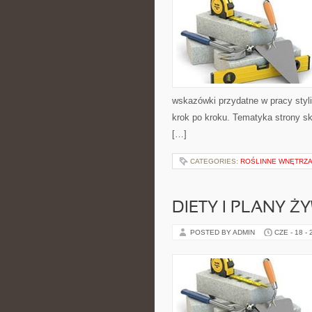
wskazówki przydatne w pracy styli
krok po kroku. Tematyka strony sk
[…]
CATEGORIES:
ROŚLINNE WNĘTRZA
DIETY I PLANY Ż
POSTED BY ADMIN
CZE - 18 -