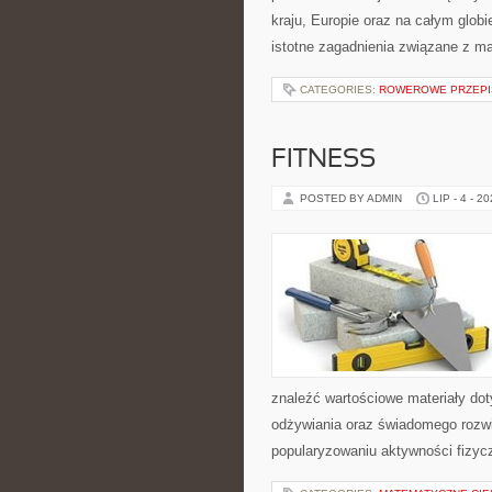
kraju, Europie oraz na całym glob
istotne zagadnienia związane z m
CATEGORIES:
ROWEROWE PRZEPIS
FITNESS
POSTED BY ADMIN
LIP - 4 - 2
znaleźć wartościowe materiały dot
odżywiania oraz świadomego rozwij
popularyzowaniu aktywności fizyc