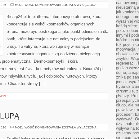
nastawionej 
KOSMETYKI
 2026
MOŻLIWOŚĆ KOMENTOWANIA
ZOSTAŁA WYŁĄCZONA
nieustanną a
ZERO
WASTE
jak konieczn
Bioarp24.pl to platforma informacyjno-ofertowa, która
dobrego sam
wyraźniej wi
koncentruje się wokół kosmetyków organicznych.
każdą sferę 
przez odporn
Strona może być postrzegana jako punkt odniesienia dla
innymi i pod
osób, które interesują się naturalnym podejściem do
krótko lub ni
też psychika
urody. To witryna, która wpisuje się w rosnące
motywacja, r
zainteresowanie łagodniejszą codzienną pielęgnacją.
obowiązki za
zwykle. Wspó
 problematyczna i Dermokosmetyki i skóra
regeneracji
godzin wiecz
 strony jest świat kosmetyków naturalnych. Bioarp24.pl
domu, a nap
ów indywidualnych, jak i odbiorców hurtowych, którzy
znika po zam
jednak wyra
ych. Charakter strony […]
trybu działa
otrzymuje, z
płytszy. Pro
CHNI
przespanych
długo, ale b
prawdziwej r
procesem bar
 LUPĄ
wydawać. Og
czyli natura
KOSMETYKI
 2026
MOŻLIWOŚĆ KOMENTOWANIA
ZOSTAŁA WYŁĄCZONA
wpływa na to
POD
czujemy przy
LUPĄ
się spać, cz