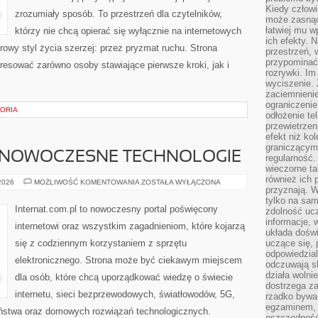
Kiedy człow
zrozumiały sposób. To przestrzeń dla czytelników,
może zasnąć 
łatwiej mu 
którzy nie chcą opierać się wyłącznie na internetowych
ich efekty.
rowy styl życia szerzej: przez pryzmat ruchu. Strona
przestrzeń, 
przypominać
resować zarówno osoby stawiające pierwsze kroki, jak i
rozrywki. Im
wyciszenie.
zaciemnienie
ograniczenie
TORIA
odłożenie te
przewietrzen
efekt niż ko
graniczącym 
 NOWOCZESNE TECHNOLOGIE
regularność.
wieczorne ta
również ich 
ŚWIATŁOWODY
 2026
MOŻLIWOŚĆ KOMENTOWANIA
ZOSTAŁA WYŁĄCZONA
przyznają. W
I
NOWOCZESNE
tylko na sam
TECHNOLOGIE
Internat.com.pl to nowoczesny portal poświęcony
zdolność uc
informacje, 
internetowi oraz wszystkim zagadnieniom, które kojarzą
układa dośw
się z codziennym korzystaniem z sprzętu
uczące się, 
odpowiedzia
elektronicznego. Strona może być ciekawym miejscem
odczuwają s
działa wolnie
dla osób, które chcą uporządkować wiedzę o świecie
dostrzega za
internetu, sieci bezprzewodowych, światłowodów, 5G,
rzadko bywa
egzaminem, 
eństwa oraz domowych rozwiązań technologicznych.
oszczędność