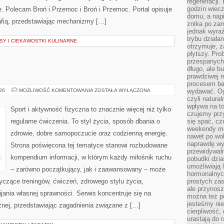
regeneracji
godzin wiecz
ie. Polecam Broń i Przemoc i Broń i Przemoc. Portal opisuje
domu, a nap
afią, przedstawiając mechanizmy […]
znika po zam
jednak wyra
trybu działa
Y I CIEKAWOSTKI KULINARNE
otrzymuje, z
płytszy. Pro
przespanych
długo, ale b
prawdziwej r
procesem bar
FITNESS
026
MOŻLIWOŚĆ KOMENTOWANIA
ZOSTAŁA WYŁĄCZONA
wydawać. Og
czyli natura
wpływa na to
Sport i aktywność fizyczna to znacznie więcej niż tylko
czujemy przy
regularne ćwiczenia. To styl życia, sposób dbania o
się spać, cz
weekendy mo
zdrowie, dobre samopoczucie oraz codzienną energię.
nawet po wol
naprawdę wy
Strona poświęcona tej tematyce stanowi rozbudowane
przewidywaln
kompendium informacji, w którym każdy miłośnik ruchu
pobudki dzia
umożliwiają 
– zarówno początkujący, jak i zaawansowany – może
hormonalnych
yczące treningów, ćwiczeń, zdrowego stylu życia,
prostych zas
ale przynosz
ania własnej sprawności. Serwis koncentruje się na
można też p
jesteśmy ni
znej, przedstawiając zagadnienia związane z […]
cierpliwość,
urastają do 