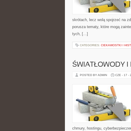
skrótach, lecz wolą spojrzeć na zd
porusza tematy, które mogą zainte
tych, […]
CATEGORIES:
CIEKAWOSTKI I HIS
ŚWIATŁOWODY I
POSTED BY ADMIN
CZE - 17 -
chmury, hostingu, cyberbezpiecz