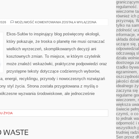
graniczącym 
regularność.
wieczorne ta
również ich 
przyznają. W
EKO
 2026
MOŻLIWOŚĆ KOMENTOWANIA
ZOSTAŁA WYŁĄCZONA
tylko na sam
W
DOMU
zdolność uc
Ekos-Sułów to inspirujący blog poświęcony ekologii,
informacje, 
układa dośw
który pokazuje, że troska o planetę nie musi oznaczać
uczące się, 
odpowiedzia
wielkich wyrzeczeń, skomplikowanych decyzji ani
odczuwają s
kosztownych zmian. To miejsce, w którym czytelnik
działa wolnie
dostrzega za
może znaleźć wskazówki, praktyczne podpowiedzi oraz
rzadko bywa
przystępne teksty dotyczące codziennych wyborów,
egzaminem, 
oszczędność
, energii, recyklingu, przyrody i nowoczesnych rozwiązań
jakości dzia
idealnego ży
ny styl życia. Strona została przygotowana z myślą o
zaczyna się 
półczesne wyzwania środowiskowe, ale jednocześnie
regularne go
wieczorem, m
większa uwa
świecie peł
KU ŻYCIA
czymś, o co 
to jednak wa
odporność i
wszystkich p
O WASTE
trudniej rad
Sen przez dł