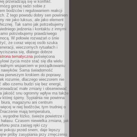
iej przeradzają się w konflikt.
mózg gorzej radzi sobie z
iem bodźców i regulowaniem reakcji
ch. Z tego powodu dobry sen powinien
ny nie jako luksus, ale jako element
hicznej. Tak samo jak potrzebujemy
iedniego jedzenia i kontaktu z innymi
 samo potrzebujemy prawdziwego
nocą. W połowie rozważań o śnie
żyć, że coraz więcej osób szuka
eneracji, wieczornych rytuałach i
ciszania się, dlatego dobrze
strona tematyczna
poświęcona
lowi życia może stać się dla wielu
 realnym wsparciem w porządkowaniu
h nawyków. Sama świadomość
wa pierwszym krokiem do poprawy.
iek rozumie, dlaczego wieczorem nie
albo czemu budzi się bez energii,
wprowadzać małe zmiany i obserwować
 Na jakość snu ogromny wpływ ma także
w której śpimy. Sypialnia nie powinna
 biura, magazynu ani centrum
 więcej w niej bodźców, tym trudniej o
 Znaczenie mają temperatura,
, wygodne łóżko, świeże powietrze i
 hałasu. Czasem niewielka zmiana, jak
lefonu poza zasięg ręki czy
ie pokoju przed snem, daje lepszy
lejne próby zasypiania przy zmęczeniu