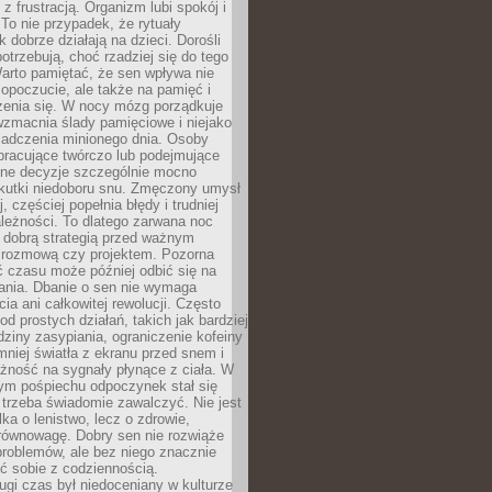
z frustracją. Organizm lubi spokój i
 To nie przypadek, że rytuały
k dobrze działają na dzieci. Dorośli
potrzebują, choć rzadziej się do tego
arto pamiętać, że sen wpływa nie
opoczucie, ale także na pamięć i
zenia się. W nocy mózg porządkuje
wzmacnia ślady pamięciowe i niejako
iadczenia minionego dnia. Osoby
pracujące twórczo lub podejmujące
lne decyzje szczególnie mocno
kutki niedoboru snu. Zmęczony umysł
j, częściej popełnia błędy i trudniej
leżności. To dlatego zarwana noc
 dobrą strategią przed ważnym
rozmową czy projektem. Pozorna
 czasu może później odbić się na
łania. Dbanie o sen nie wymaga
cia ani całkowitej rewolucji. Często
od prostych działań, takich jak bardziej
dziny zasypiania, ograniczenie kofeiny
niej światła z ekranu przed snem i
żność na sygnały płynące z ciała. W
nym pośpiechu odpoczynek stał się
trzeba świadomie zawalczyć. Nie jest
lka o lenistwo, lecz o zdrowie,
 równowagę. Dobry sen nie rozwiąże
roblemów, ale bez niego znacznie
zić sobie z codziennością.
ugi czas był niedoceniany w kulturze