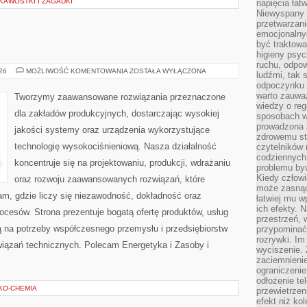
KAWOSTKI I ZAGADKI
napięcia łatw
Niewyspany 
przetwarzan
emocjonalny
być traktowa
higieny psyc
ruchu, odpow
PRZEMYSŁ
026
MOŻLIWOŚĆ KOMENTOWANIA
ZOSTAŁA WYŁĄCZONA
ludźmi, tak
4.0
odpoczynku 
warto zauwa
Tworzymy zaawansowane rozwiązania przeznaczone
wiedzy o reg
dla zakładów produkcyjnych, dostarczając wysokiej
sposobach wy
prowadzona
jakości systemy oraz urządzenia wykorzystujące
zdrowemu sty
technologię wysokociśnieniową. Nasza działalność
czytelników
codziennyc
koncentruje się na projektowaniu, produkcji, wdrażaniu
problemu by
Kiedy człow
oraz rozwoju zaawansowanych rozwiązań, które
może zasnąć 
am, gdzie liczy się niezawodność, dokładność oraz
łatwiej mu 
ich efekty.
esów. Strona prezentuje bogatą ofertę produktów, usług
przestrzeń, 
ją na potrzeby współczesnego przemysłu i przedsiębiorstw
przypominać
rozrywki. Im
iązań technicznych. Polecam Energetyka i Zasoby i
wyciszenie.
zaciemnienie
ograniczenie
odłożenie te
EKO-CHEMIA
przewietrzen
efekt niż ko