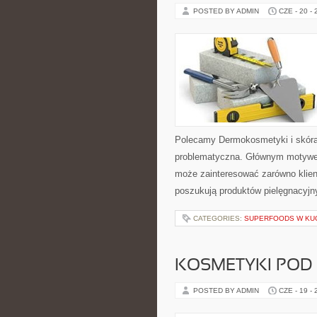
POSTED BY ADMIN
CZE - 20 -
Polecamy Dermokosmetyki i skóra
problematyczna. Głównym motywem
może zainteresować zarówno klient
poszukują produktów pielęgnacyjn
CATEGORIES:
SUPERFOODS W KU
KOSMETYKI POD
POSTED BY ADMIN
CZE - 19 -