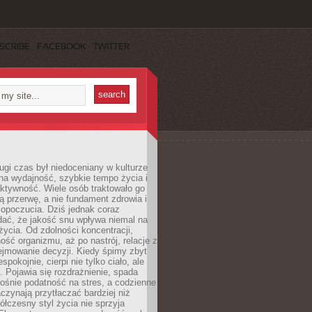
SCRIBE
FACEBOOK
TWITTER
ugi czas był niedoceniany w kulturze
na wydajność, szybkie tempo życia i
ktywność. Wiele osób traktowało go
ą przerwę, a nie fundament zdrowia i
opoczucia. Dziś jednak coraz
dać, że jakość snu wpływa niemal na
życia. Od zdolności koncentracji,
ość organizmu, aż po nastrój, relacje z
ejmowanie decyzji. Kiedy śpimy zbyt
espokojnie, cierpi nie tylko ciało, ale
. Pojawia się rozdrażnienie, spada
ośnie podatność na stres, a codzienne
czynają przytłaczać bardziej niż
łczesny styl życia nie sprzyja