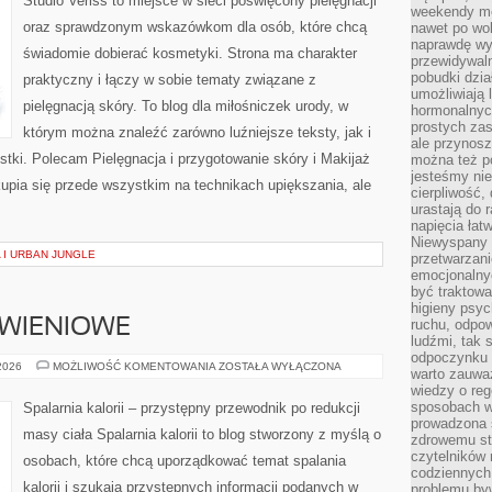
Studio Veriss to miejsce w sieci poświęcony pielęgnacji
weekendy mo
oraz sprawdzonym wskazówkom dla osób, które chcą
nawet po wol
naprawdę wy
świadomie dobierać kosmetyki. Strona ma charakter
przewidywaln
pobudki dzia
praktyczny i łączy w sobie tematy związane z
umożliwiają 
pielęgnacją skóry. To blog dla miłośniczek urody, w
hormonalnych
prostych zas
którym można znaleźć zarówno luźniejsze teksty, jak i
ale przynosz
stki. Polecam Pielęgnacja i przygotowanie skóry i Makijaż
można też p
jesteśmy ni
upia się przede wszystkim na technikach upiększania, ale
cierpliwość,
urastają do 
napięcia łatw
Niewyspany 
 I URBAN JUNGLE
przetwarzan
emocjonalny
być traktowa
higieny psyc
YWIENIOWE
ruchu, odpow
ludźmi, tak
odpoczynku 
DIETY
 2026
MOŻLIWOŚĆ KOMENTOWANIA
ZOSTAŁA WYŁĄCZONA
warto zauwa
I
wiedzy o reg
PLANY
ŻYWIENIOWE
sposobach wy
Spalarnia kalorii – przystępny przewodnik po redukcji
prowadzona
masy ciała Spalarnia kalorii to blog stworzony z myślą o
zdrowemu sty
czytelników
osobach, które chcą uporządkować temat spalania
codziennyc
kalorii i szukają przystępnych informacji podanych w
problemu by