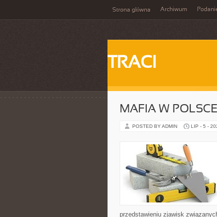
Archiwum
Podani
Strona główna
TRACI
MAFIA W POLSC
POSTED BY ADMIN
LIP - 5 - 2
przedstawieniu zjawisk związanyc