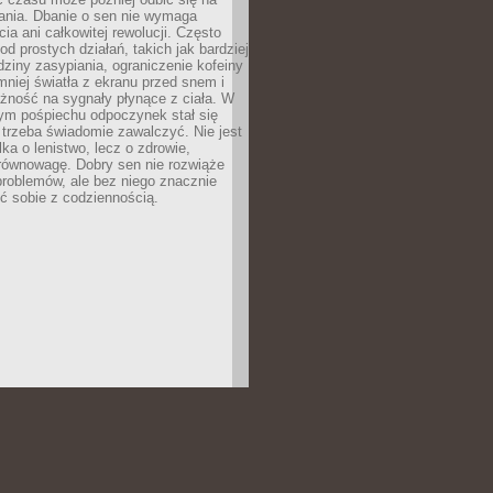
łania. Dbanie o sen nie wymaga
cia ani całkowitej rewolucji. Często
od prostych działań, takich jak bardziej
dziny zasypiania, ograniczenie kofeiny
niej światła z ekranu przed snem i
żność na sygnały płynące z ciała. W
nym pośpiechu odpoczynek stał się
trzeba świadomie zawalczyć. Nie jest
lka o lenistwo, lecz o zdrowie,
 równowagę. Dobry sen nie rozwiąże
roblemów, ale bez niego znacznie
zić sobie z codziennością.