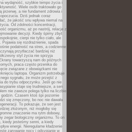
na wydajność, szybkie tempo życia i
ktywność. Wiele osób traktowało go
ą przerwę, a nie fundament zdrowia i
opoczucia. Dziś jednak coraz
dać, że jakość snu wpływa niemal na
życia. Od zdolności koncentracji,
ość organizmu, aż po nastrój, relacje z
ejmowanie decyzji. Kiedy śpimy zbyt
espokojnie, cierpi nie tylko ciało, ale
. Pojawia się rozdrażnienie, spada
ośnie podatność na stres, a codzienne
czynają przytłaczać bardziej niż
łczesny styl życia nie sprzyja
. Ekrany towarzyszą nam do późnych
ornych, praca często przenika do
ięcie związane z obowiązkami nie
knięciu laptopa. Organizm potrzebuje
źnego sygnału, że może przejść z
nia do trybu odpoczynku. Jeśli go nie
asypianie staje się trudniejsze, a sen
blem nie zawsze polega tylko na liczbie
 godzin. Czasem ktoś śpi pozornie
udzi się zmęczony, bo noc nie dawała
egeneracji. To pokazuje, że sen jest
dziej złożonym, niż mogłoby się
romne znaczenie ma rytm dobowy,
lny zegar biologiczny organizmu. To on
, kiedy jesteśmy senni, a kiedy
pływ energii. Nieregularne kładzenie
ęste zarywanie nocy i odsypianie w