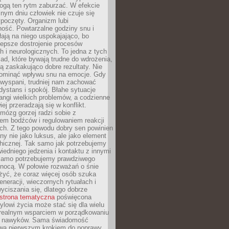
gą ten rytm zaburzać. W efekcie
nym dniu człowiek nie czuje się
poczęty. Organizm lubi
ość. Powtarzalne godziny snu i
łają na niego uspokajająco, bo
lepsze dostrojenie procesów
 i neurologicznych. To jedna z tych
ad, które bywają trudne do wdrożenia,
ą zaskakująco dobre rezultaty. Nie
ominąć wpływu snu na emocje. Gdy
ewyspani, trudniej nam zachować
 dystans i spokój. Błahe sytuacje
rangi wielkich problemów, a codzienne
iej przeradzają się w konflikt.
mózg gorzej radzi sobie z
iem bodźców i regulowaniem reakcji
ch. Z tego powodu dobry sen powinien
ny nie jako luksus, ale jako element
hicznej. Tak samo jak potrzebujemy
iedniego jedzenia i kontaktu z innymi
 samo potrzebujemy prawdziwego
nocą. W połowie rozważań o śnie
żyć, że coraz więcej osób szuka
eneracji, wieczornych rytuałach i
ciszania się, dlatego dobrze
strona tematyczna
poświęcona
lowi życia może stać się dla wielu
 realnym wsparciem w porządkowaniu
h nawyków. Sama świadomość
wa pierwszym krokiem do poprawy.