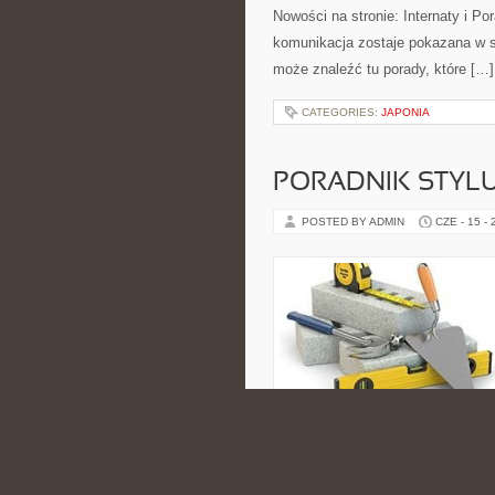
Nowości na stronie: Internaty i P
komunikacja zostaje pokazana w sp
może znaleźć tu porady, które […]
CATEGORIES:
JAPONIA
PORADNIK STYL
POSTED BY ADMIN
CZE - 15 -
estetycznych inspiracji oraz kos
tematyką bliską osobom, które int
komfortem i pięknem w naturalnym