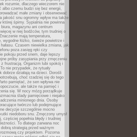
iek rozumie, dlaczego wieczorem nie
albo czemu budzi się bez energii,
wprowadzać małe zmiany i obserwować
 Na jakość snu ogromny wpływ ma także
w której śpimy. Sypialnia nie powinna
 biura, magazynu ani centrum
 więcej w niej bodźców, tym trudniej o
 Znaczenie mają temperatura,
, wygodne łóżko, świeże powietrze i
 hałasu. Czasem niewielka zmiana, jak
lefonu poza zasięg ręki czy
ie pokoju przed snem, daje lepszy
lejne próby zasypiania przy zmęczeniu
z frustracją. Organizm lubi spokój i
 To nie przypadek, że rytuały
k dobrze działają na dzieci. Dorośli
potrzebują, choć rzadziej się do tego
arto pamiętać, że sen wpływa nie
opoczucie, ale także na pamięć i
zenia się. W nocy mózg porządkuje
wzmacnia ślady pamięciowe i niejako
iadczenia minionego dnia. Osoby
pracujące twórczo lub podejmujące
lne decyzje szczególnie mocno
kutki niedoboru snu. Zmęczony umysł
j, częściej popełnia błędy i trudniej
leżności. To dlatego zarwana noc
 dobrą strategią przed ważnym
rozmową czy projektem. Pozorna
 czasu może później odbić się na