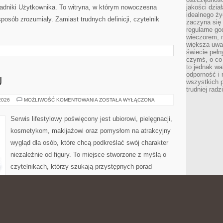
oradniki Użytkownika. To witryna, w którym nowoczesna
jakości dzia
idealnego ży
osób zrozumiały. Zamiast trudnych definicji, czytelnik
zaczyna się 
regularne go
wieczorem, m
większa uwa
świecie peł
czymś, o co 
to jednak wa
odporność i
U
wszystkich p
trudniej rad
PORADNIK
 2026
MOŻLIWOŚĆ KOMENTOWANIA
ZOSTAŁA WYŁĄCZONA
STYLU
Serwis lifestylowy poświęcony jest ubiorowi, pielęgnacji,
kosmetykom, makijażowi oraz pomysłom na atrakcyjny
wygląd dla osób, które chcą podkreślać swój charakter
niezależnie od figury. To miejsce stworzone z myślą o
czytelnikach, którzy szukają przystępnych porad
dotyczących stylizacji, codziennych rytuałów beauty,
metycznych rozwiązań. Strona łączy poradnikową formę z
eresują się stylem dla różnych typów figury, codziennym
 wydaniu. Polecamy Lifestyle i […]