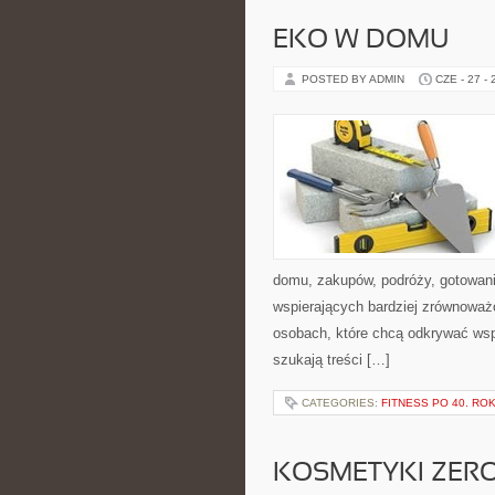
EKO W DOMU
POSTED BY ADMIN
CZE - 27 -
domu, zakupów, podróży, gotowania
wspierających bardziej zrównoważo
osobach, które chcą odkrywać ws
szukają treści […]
CATEGORIES:
FITNESS PO 40. RO
KOSMETYKI ZER