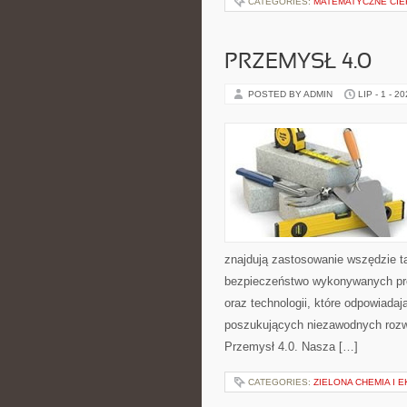
CATEGORIES:
MATEMATYCZNE CIE
PRZEMYSŁ 4.0
POSTED BY ADMIN
LIP - 1 - 2
znajdują zastosowanie wszędzie t
bezpieczeństwo wykonywanych proc
oraz technologii, które odpowiada
poszukujących niezawodnych rozw
Przemysł 4.0. Nasza […]
CATEGORIES:
ZIELONA CHEMIA I 