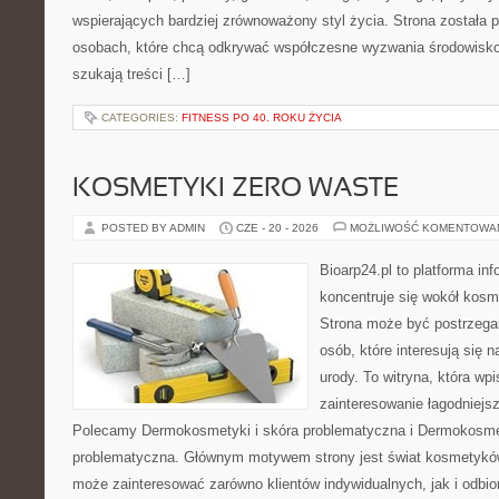
wspierających bardziej zrównoważony styl życia. Strona została
osobach, które chcą odkrywać współczesne wyzwania środowisko
szukają treści […]
CATEGORIES:
FITNESS PO 40. ROKU ŻYCIA
KOSMETYKI ZERO WASTE
POSTED BY ADMIN
CZE - 20 - 2026
MOŻLIWOŚĆ KOMENTOWA
Bioarp24.pl to platforma in
koncentruje się wokół kos
Strona może być postrzegan
osób, które interesują się 
urody. To witryna, która wp
zainteresowanie łagodniejs
Polecamy Dermokosmetyki i skóra problematyczna i Dermokosmet
problematyczna. Głównym motywem strony jest świat kosmetyków
może zainteresować zarówno klientów indywidualnych, jak i odbio