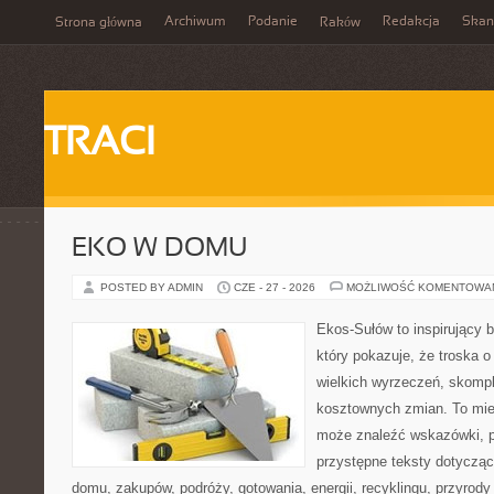
Archiwum
Podanie
Redakcja
Skan
Strona główna
Raków
TRACI
EKO W DOMU
POSTED BY ADMIN
CZE - 27 - 2026
MOŻLIWOŚĆ KOMENTOWA
Ekos-Sułów to inspirujący b
który pokazuje, że troska 
wielkich wyrzeczeń, skompl
kosztownych zmian. To miej
może znaleźć wskazówki, p
przystępne teksty dotyczą
domu, zakupów, podróży, gotowania, energii, recyklingu, przyrod