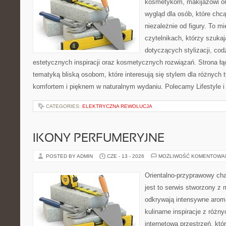
kosmetykom, makijażowi or
wygląd dla osób, które chc
niezależnie od figury. To m
czytelnikach, którzy szuka
dotyczących stylizacji, cod
estetycznych inspiracji oraz kosmetycznych rozwiązań. Strona ł
tematyką bliską osobom, które interesują się stylem dla różnych 
komfortem i pięknem w naturalnym wydaniu. Polecamy Lifestyle i
CATEGORIES:
ELEKTRYCZNA REWOLUCJA
IKONY PERFUMERYJNE
POSTED BY ADMIN
CZE - 13 - 2026
MOŻLIWOŚĆ KOMENTOWA
Orientalno-przyprawowy char
jest to serwis stworzony z 
odkrywają intensywne aroma
kulinarne inspiracje z różny
internetowa przestrzeń, kt