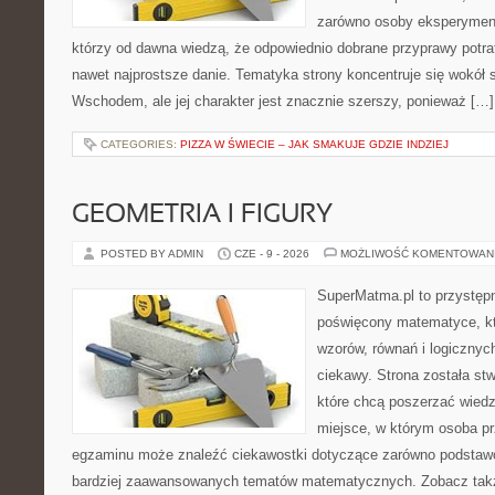
zarówno osoby eksperymentu
którzy od dawna wiedzą, że odpowiednio dobrane przyprawy potraf
nawet najprostsze danie. Tematyka strony koncentruje się wokół
Wschodem, ale jej charakter jest znacznie szerszy, ponieważ […]
CATEGORIES:
PIZZA W ŚWIECIE – JAK SMAKUJE GDZIE INDZIEJ
GEOMETRIA I FIGURY
POSTED BY ADMIN
CZE - 9 - 2026
MOŻLIWOŚĆ KOMENTOWAN
SuperMatma.pl to przystępn
poświęcony matematyce, któ
wzorów, równań i logicznyc
ciekawy. Strona została st
które chcą poszerzać wied
miejsce, w którym osoba pr
egzaminu może znaleźć ciekawostki dotyczące zarówno podstawo
bardziej zaawansowanych tematów matematycznych. Zobacz takż