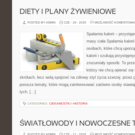
DIETY I PLANY ŻYWIENIOWE
POSTED BY ADMIN
CZE - 18 - 2026
MOŻLIWOŚĆ KOMENTOWA
Spalarnia kalorii – przystę
masy ciała Spalarnia kalori
osobach, które chcą uporz
kalorii i szukają przystępn
zrozumiały sposób. To przes
którzy nie chcą opierać się
skrótach, lecz wolą spojrzeć na zdrowy styl życia szerzej: przez
porusza tematy, które mogą zainteresować zarówno osoby stawiają
tych, […]
CATEGORIES:
CIEKAWOSTKI I HISTORIA
ŚWIATŁOWODY I NOWOCZESNE 
POSTED BY ADMIN
CZE - 17 - 2026
MOŻLIWOŚĆ KOMENTOWA