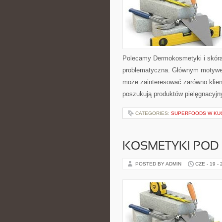
Polecamy Dermokosmetyki i skóra
problematyczna. Głównym motywem
może zainteresować zarówno klient
poszukują produktów pielęgnacyjn
CATEGORIES:
SUPERFOODS W KU
KOSMETYKI POD
POSTED BY ADMIN
CZE - 19 -