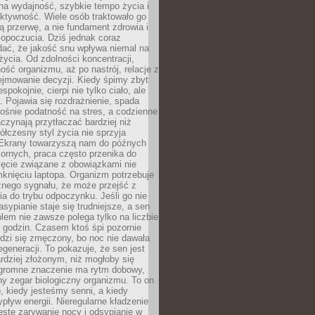
na wydajność, szybkie tempo życia i
ktywność. Wiele osób traktowało go
ą przerwę, a nie fundament zdrowia i
opoczucia. Dziś jednak coraz
dać, że jakość snu wpływa niemal na
życia. Od zdolności koncentracji,
ość organizmu, aż po nastrój, relacje z
ejmowanie decyzji. Kiedy śpimy zbyt
espokojnie, cierpi nie tylko ciało, ale
. Pojawia się rozdrażnienie, spada
ośnie podatność na stres, a codzienne
czynają przytłaczać bardziej niż
łczesny styl życia nie sprzyja
. Ekrany towarzyszą nam do późnych
ornych, praca często przenika do
ięcie związane z obowiązkami nie
knięciu laptopa. Organizm potrzebuje
źnego sygnału, że może przejść z
nia do trybu odpoczynku. Jeśli go nie
asypianie staje się trudniejsze, a sen
blem nie zawsze polega tylko na liczbie
 godzin. Czasem ktoś śpi pozornie
udzi się zmęczony, bo noc nie dawała
egeneracji. To pokazuje, że sen jest
dziej złożonym, niż mogłoby się
romne znaczenie ma rytm dobowy,
lny zegar biologiczny organizmu. To on
, kiedy jesteśmy senni, a kiedy
pływ energii. Nieregularne kładzenie
ęste zarywanie nocy i odsypianie w