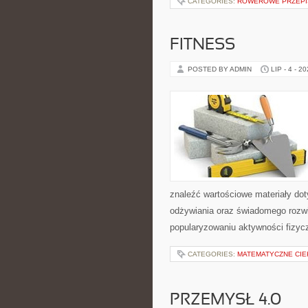
CATEGORIES:
ROWEROWE PRZEPIS
FITNESS
POSTED BY ADMIN
LIP - 4 - 2
znaleźć wartościowe materiały dot
odżywiania oraz świadomego rozwij
popularyzowaniu aktywności fizyc
CATEGORIES:
MATEMATYCZNE CIE
PRZEMYSŁ 4.0