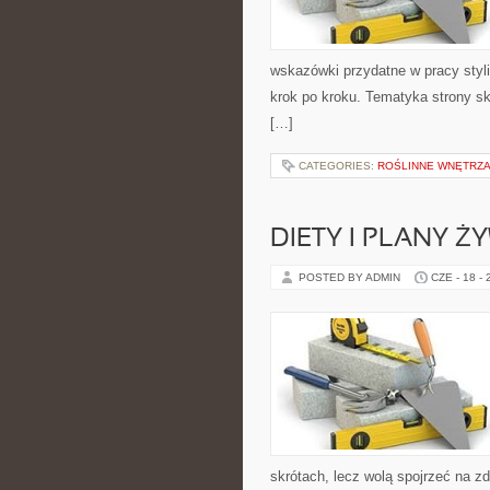
wskazówki przydatne w pracy styli
krok po kroku. Tematyka strony sk
[…]
CATEGORIES:
ROŚLINNE WNĘTRZA
DIETY I PLANY Ż
POSTED BY ADMIN
CZE - 18 -
skrótach, lecz wolą spojrzeć na zd