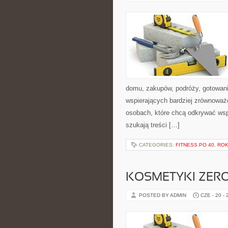
domu, zakupów, podróży, gotowania
wspierających bardziej zrównoważo
osobach, które chcą odkrywać ws
szukają treści […]
CATEGORIES:
FITNESS PO 40. RO
KOSMETYKI ZER
POSTED BY ADMIN
CZE - 20 -