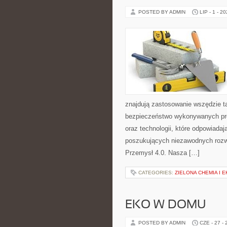
POSTED BY ADMIN
LIP - 1 - 2
znajdują zastosowanie wszędzie t
bezpieczeństwo wykonywanych proc
oraz technologii, które odpowiada
poszukujących niezawodnych rozw
Przemysł 4.0. Nasza […]
CATEGORIES:
ZIELONA CHEMIA I 
EKO W DOMU
POSTED BY ADMIN
CZE - 27 -