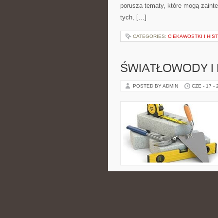
porusza tematy, które mogą zainte
tych, […]
CATEGORIES:
CIEKAWOSTKI I HIS
ŚWIATŁOWODY I
POSTED BY ADMIN
CZE - 17 -
chmury, hostingu, cyberbezpiecz
Nowości na stronie: Internaty i P
komunikacja zostaje pokazana w sp
może znaleźć tu porady, które […]