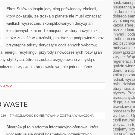
W
nastawionej 
DOMU
nieustanną a
Ekos-Sułów to inspirujący blog poświęcony ekologii,
jak konieczn
który pokazuje, że troska o planetę nie musi oznaczać
dobrego sam
wyraźniej wi
wielkich wyrzeczeń, skomplikowanych decyzji ani
każdą sferę 
przez odporn
kosztownych zmian. To miejsce, w którym czytelnik
innymi i pod
może znaleźć wskazówki, praktyczne podpowiedzi oraz
krótko lub ni
też psychika
przystępne teksty dotyczące codziennych wyborów,
motywacja, r
, energii, recyklingu, przyrody i nowoczesnych rozwiązań
obowiązki za
zwykle. Wspó
ny styl życia. Strona została przygotowana z myślą o
regeneracji
godzin wiecz
półczesne wyzwania środowiskowe, ale jednocześnie
domu, a nap
znika po zam
jednak wyra
trybu działa
KU ŻYCIA
otrzymuje, z
płytszy. Pro
przespanych
długo, ale b
O WASTE
prawdziwej r
procesem bar
wydawać. Og
KOSMETYKI
 2026
MOŻLIWOŚĆ KOMENTOWANIA
ZOSTAŁA WYŁĄCZONA
ZERO
czyli natura
WASTE
wpływa na to
Bioarp24.pl to platforma informacyjno-ofertowa, która
czujemy przy
się spać, cz
koncentruje się wokół kosmetyków organicznych.