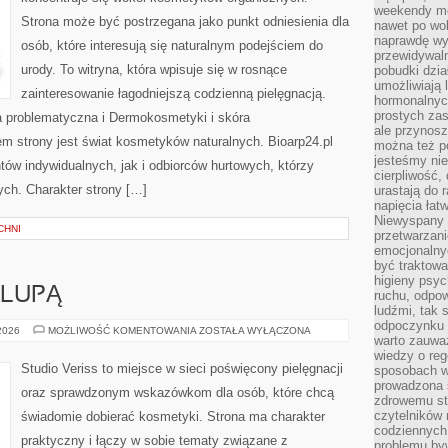
weekendy mo
Strona może być postrzegana jako punkt odniesienia dla
nawet po wol
naprawdę wy
osób, które interesują się naturalnym podejściem do
przewidywaln
urody. To witryna, która wpisuje się w rosnące
pobudki dzia
umożliwiają 
zainteresowanie łagodniejszą codzienną pielęgnacją.
hormonalnych
prostych zas
 problematyczna i Dermokosmetyki i skóra
ale przynosz
 strony jest świat kosmetyków naturalnych. Bioarp24.pl
można też p
jesteśmy ni
ów indywidualnych, jak i odbiorców hurtowych, którzy
cierpliwość,
ych. Charakter strony […]
urastają do 
napięcia łatw
Niewyspany 
CHNI
przetwarzan
emocjonalny
być traktowa
higieny psyc
 LUPĄ
ruchu, odpow
ludźmi, tak
odpoczynku 
KOSMETYKI
 2026
MOŻLIWOŚĆ KOMENTOWANIA
ZOSTAŁA WYŁĄCZONA
warto zauwa
POD
LUPĄ
wiedzy o reg
Studio Veriss to miejsce w sieci poświęcony pielęgnacji
sposobach wy
prowadzona
oraz sprawdzonym wskazówkom dla osób, które chcą
zdrowemu sty
czytelników
świadomie dobierać kosmetyki. Strona ma charakter
codziennyc
praktyczny i łączy w sobie tematy związane z
problemu by