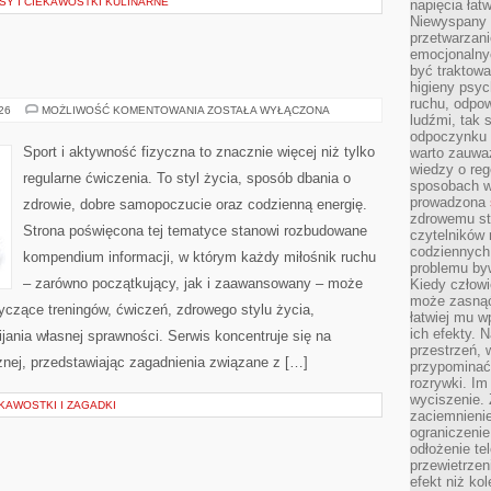
Y I CIEKAWOSTKI KULINARNE
napięcia łatw
Niewyspany 
przetwarzan
emocjonalny
być traktowa
higieny psyc
ruchu, odpow
FITNESS
026
MOŻLIWOŚĆ KOMENTOWANIA
ZOSTAŁA WYŁĄCZONA
ludźmi, tak
odpoczynku 
Sport i aktywność fizyczna to znacznie więcej niż tylko
warto zauwa
wiedzy o reg
regularne ćwiczenia. To styl życia, sposób dbania o
sposobach wy
prowadzona
zdrowie, dobre samopoczucie oraz codzienną energię.
zdrowemu sty
Strona poświęcona tej tematyce stanowi rozbudowane
czytelników
codziennyc
kompendium informacji, w którym każdy miłośnik ruchu
problemu by
– zarówno początkujący, jak i zaawansowany – może
Kiedy człow
może zasnąć 
yczące treningów, ćwiczeń, zdrowego stylu życia,
łatwiej mu 
ich efekty.
ania własnej sprawności. Serwis koncentruje się na
przestrzeń, 
znej, przedstawiając zagadnienia związane z […]
przypominać
rozrywki. Im
wyciszenie.
KAWOSTKI I ZAGADKI
zaciemnienie
ograniczenie
odłożenie te
przewietrzen
efekt niż ko