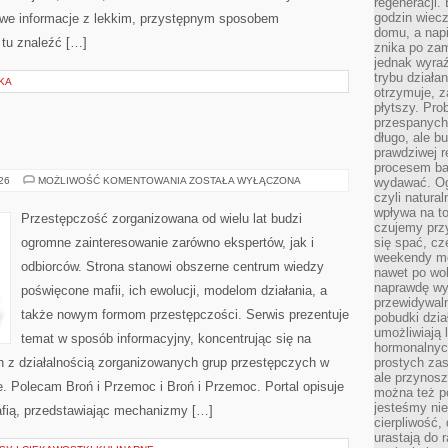
regeneracji
godzin wiecz
kawe informacje z lekkim, przystępnym sposobem
domu, a nap
tu znaleźć […]
znika po zam
jednak wyra
trybu działa
YKA
otrzymuje, z
płytszy. Pro
przespanych
długo, ale b
E
prawdziwej r
procesem bar
MAFIA
026
MOŻLIWOŚĆ KOMENTOWANIA
ZOSTAŁA WYŁĄCZONA
wydawać. Og
W
czyli natura
POLSCE
wpływa na to
Przestępczość zorganizowana od wielu lat budzi
czujemy przy
ogromne zainteresowanie zarówno ekspertów, jak i
się spać, cz
weekendy mo
odbiorców. Strona stanowi obszerne centrum wiedzy
nawet po wol
naprawdę wy
poświęcone mafii, ich ewolucji, modelom działania, a
przewidywaln
także nowym formom przestępczości. Serwis prezentuje
pobudki dzia
umożliwiają 
temat w sposób informacyjny, koncentrując się na
hormonalnych
h z działalnością zorganizowanych grup przestępczych w
prostych zas
ale przynosz
ie. Polecam Broń i Przemoc i Broń i Przemoc. Portal opisuje
można też p
jesteśmy ni
afią, przedstawiając mechanizmy […]
cierpliwość,
urastają do 