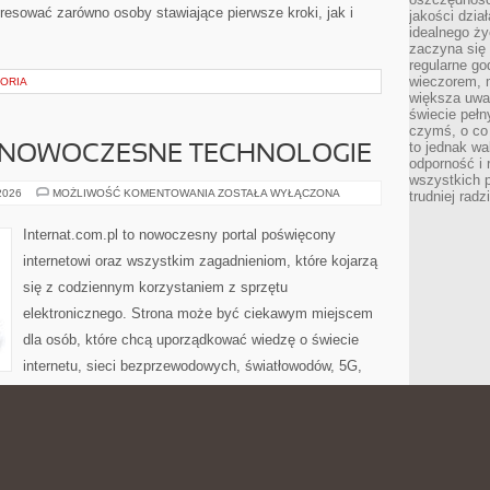
resować zarówno osoby stawiające pierwsze kroki, jak i
jakości dzia
idealnego ży
zaczyna się 
regularne go
wieczorem, m
TORIA
większa uwa
świecie peł
czymś, o co 
to jednak wa
 NOWOCZESNE TECHNOLOGIE
odporność i
wszystkich p
ŚWIATŁOWODY
 2026
MOŻLIWOŚĆ KOMENTOWANIA
ZOSTAŁA WYŁĄCZONA
trudniej rad
I
NOWOCZESNE
TECHNOLOGIE
Internat.com.pl to nowoczesny portal poświęcony
internetowi oraz wszystkim zagadnieniom, które kojarzą
się z codziennym korzystaniem z sprzętu
elektronicznego. Strona może być ciekawym miejscem
dla osób, które chcą uporządkować wiedzę o świecie
internetu, sieci bezprzewodowych, światłowodów, 5G,
eństwa oraz domowych rozwiązań technologicznych.
oradniki Użytkownika. To witryna, w którym nowoczesna
osób zrozumiały. Zamiast trudnych definicji, czytelnik