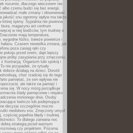
iek rozumie, dlaczego wieczorem nie
albo czemu budzi się bez energii,
wprowadzać małe zmiany i obserwować
 Na jakość snu ogromny wpływ ma także
w której śpimy. Sypialnia nie powinna
 biura, magazynu ani centrum
 więcej w niej bodźców, tym trudniej o
 Znaczenie mają temperatura,
, wygodne łóżko, świeże powietrze i
 hałasu. Czasem niewielka zmiana, jak
lefonu poza zasięg ręki czy
ie pokoju przed snem, daje lepszy
lejne próby zasypiania przy zmęczeniu
z frustracją. Organizm lubi spokój i
 To nie przypadek, że rytuały
k dobrze działają na dzieci. Dorośli
potrzebują, choć rzadziej się do tego
arto pamiętać, że sen wpływa nie
opoczucie, ale także na pamięć i
zenia się. W nocy mózg porządkuje
wzmacnia ślady pamięciowe i niejako
iadczenia minionego dnia. Osoby
pracujące twórczo lub podejmujące
lne decyzje szczególnie mocno
kutki niedoboru snu. Zmęczony umysł
j, częściej popełnia błędy i trudniej
leżności. To dlatego zarwana noc
 dobrą strategią przed ważnym
rozmową czy projektem. Pozorna
 czasu może później odbić się na