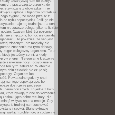
. Ekrany towarzyszą nam do późnych
ornych, praca często przenika do
ięcie związane z obowiązkami nie
knięciu laptopa. Organizm potrzebuje
źnego sygnału, że może przejść z
nia do trybu odpoczynku. Jeśli go nie
asypianie staje się trudniejsze, a sen
blem nie zawsze polega tylko na liczbie
 godzin. Czasem ktoś śpi pozornie
udzi się zmęczony, bo noc nie dawała
egeneracji. To pokazuje, że sen jest
dziej złożonym, niż mogłoby się
romne znaczenie ma rytm dobowy,
lny zegar biologiczny organizmu. To on
, kiedy jesteśmy senni, a kiedy
pływ energii. Nieregularne kładzenie
ęste zarywanie nocy i odsypianie w
gą ten rytm zaburzać. W efekcie
nym dniu człowiek nie czuje się
poczęty. Organizm lubi
ość. Powtarzalne godziny snu i
łają na niego uspokajająco, bo
lepsze dostrojenie procesów
 i neurologicznych. To jedna z tych
ad, które bywają trudne do wdrożenia,
ą zaskakująco dobre rezultaty. Nie
ominąć wpływu snu na emocje. Gdy
ewyspani, trudniej nam zachować
 dystans i spokój. Błahe sytuacje
rangi wielkich problemów, a codzienne