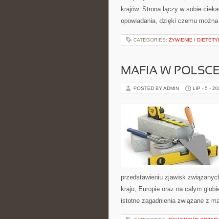
krajów. Strona łączy w sobie cie
opowiadania, dzięki czemu można 
CATEGORIES:
ŻYWIENIE I DIETET
MAFIA W POLSC
POSTED BY ADMIN
LIP - 5 - 2
przedstawieniu zjawisk związanyc
kraju, Europie oraz na całym glob
istotne zagadnienia związane z m