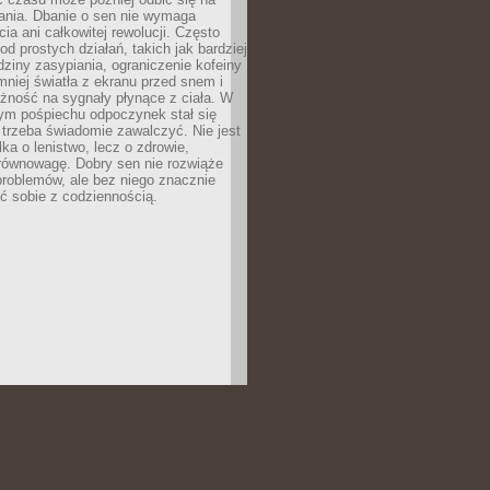
łania. Dbanie o sen nie wymaga
cia ani całkowitej rewolucji. Często
od prostych działań, takich jak bardziej
dziny zasypiania, ograniczenie kofeiny
niej światła z ekranu przed snem i
żność na sygnały płynące z ciała. W
nym pośpiechu odpoczynek stał się
trzeba świadomie zawalczyć. Nie jest
lka o lenistwo, lecz o zdrowie,
 równowagę. Dobry sen nie rozwiąże
roblemów, ale bez niego znacznie
zić sobie z codziennością.