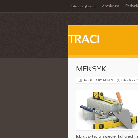
Archiwum
Podani
Strona główna
TRACI
MEKSYK
POSTED BY ADMIN
LIP - 6 - 2
lubią czytać o świecie, kulturach, 