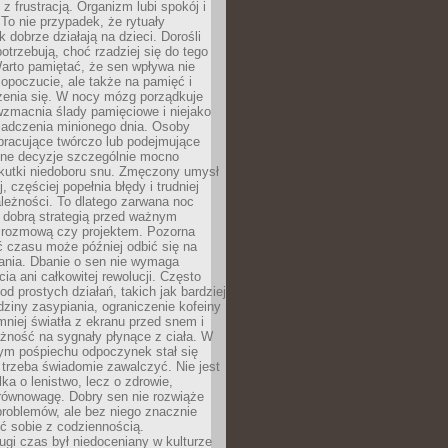
z frustracją. Organizm lubi spokój i
 To nie przypadek, że rytuały
k dobrze działają na dzieci. Dorośli
potrzebują, choć rzadziej się do tego
arto pamiętać, że sen wpływa nie
opoczucie, ale także na pamięć i
zenia się. W nocy mózg porządkuje
wzmacnia ślady pamięciowe i niejako
iadczenia minionego dnia. Osoby
pracujące twórczo lub podejmujące
lne decyzje szczególnie mocno
kutki niedoboru snu. Zmęczony umysł
j, częściej popełnia błędy i trudniej
leżności. To dlatego zarwana noc
 dobrą strategią przed ważnym
rozmową czy projektem. Pozorna
 czasu może później odbić się na
łania. Dbanie o sen nie wymaga
cia ani całkowitej rewolucji. Często
od prostych działań, takich jak bardziej
dziny zasypiania, ograniczenie kofeiny
niej światła z ekranu przed snem i
żność na sygnały płynące z ciała. W
nym pośpiechu odpoczynek stał się
trzeba świadomie zawalczyć. Nie jest
lka o lenistwo, lecz o zdrowie,
 równowagę. Dobry sen nie rozwiąże
roblemów, ale bez niego znacznie
zić sobie z codziennością.
ugi czas był niedoceniany w kulturze