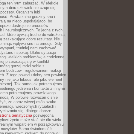
gą ten rytm zaburzać. W efekcie
nym dniu człowiek nie czuje się
poczęty. Organizm lubi
ość. Powtarzalne godziny snu i
łają na niego uspokajająco, bo
lepsze dostrojenie procesów
 i neurologicznych. To jedna z tych
ad, które bywają trudne do wdrożenia,
ą zaskakująco dobre rezultaty. Nie
ominąć wpływu snu na emocje. Gdy
ewyspani, trudniej nam zachować
 dystans i spokój. Błahe sytuacje
rangi wielkich problemów, a codzienne
iej przeradzają się w konflikt.
mózg gorzej radzi sobie z
iem bodźców i regulowaniem reakcji
ch. Z tego powodu dobry sen powinien
ny nie jako luksus, ale jako element
hicznej. Tak samo jak potrzebujemy
iedniego jedzenia i kontaktu z innymi
 samo potrzebujemy prawdziwego
nocą. W połowie rozważań o śnie
żyć, że coraz więcej osób szuka
eneracji, wieczornych rytuałach i
ciszania się, dlatego dobrze
strona tematyczna
poświęcona
lowi życia może stać się dla wielu
 realnym wsparciem w porządkowaniu
h nawyków. Sama świadomość
wa pierwszym krokiem do poprawy.