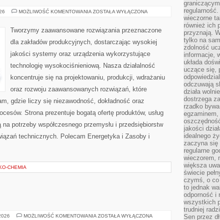
graniczącym 
regularność.
PRZEMYSŁ
026
MOŻLIWOŚĆ KOMENTOWANIA
ZOSTAŁA WYŁĄCZONA
4.0
wieczorne ta
również ich 
Tworzymy zaawansowane rozwiązania przeznaczone
przyznają. W
tylko na sam
dla zakładów produkcyjnych, dostarczając wysokiej
zdolność uc
jakości systemy oraz urządzenia wykorzystujące
informacje, 
układa dośw
technologię wysokociśnieniową. Nasza działalność
uczące się, 
odpowiedzia
koncentruje się na projektowaniu, produkcji, wdrażaniu
odczuwają s
oraz rozwoju zaawansowanych rozwiązań, które
działa wolnie
dostrzega za
am, gdzie liczy się niezawodność, dokładność oraz
rzadko bywa
esów. Strona prezentuje bogatą ofertę produktów, usług
egzaminem, 
oszczędność
ją na potrzeby współczesnego przemysłu i przedsiębiorstw
jakości dzia
idealnego ży
iązań technicznych. Polecam Energetyka i Zasoby i
zaczyna się 
regularne go
wieczorem, m
większa uwa
EKO-CHEMIA
świecie peł
czymś, o co 
to jednak wa
odporność i
wszystkich p
trudniej rad
EKO
 2026
MOŻLIWOŚĆ KOMENTOWANIA
ZOSTAŁA WYŁĄCZONA
Sen przez dł