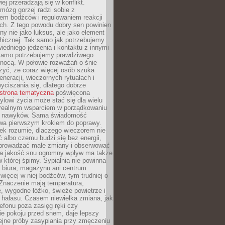
iej przeradzają się w konflikt.
mózg gorzej radzi sobie z
iem bodźców i regulowaniem reakcji
ch. Z tego powodu dobry sen powinien
ny nie jako luksus, ale jako element
hicznej. Tak samo jak potrzebujemy
iedniego jedzenia i kontaktu z innymi
 samo potrzebujemy prawdziwego
nocą. W połowie rozważań o śnie
żyć, że coraz więcej osób szuka
eneracji, wieczornych rytuałach i
ciszania się, dlatego dobrze
strona tematyczna
poświęcona
lowi życia może stać się dla wielu
 realnym wsparciem w porządkowaniu
h nawyków. Sama świadomość
wa pierwszym krokiem do poprawy.
iek rozumie, dlaczego wieczorem nie
albo czemu budzi się bez energii,
wprowadzać małe zmiany i obserwować
 Na jakość snu ogromny wpływ ma także
w której śpimy. Sypialnia nie powinna
 biura, magazynu ani centrum
 więcej w niej bodźców, tym trudniej o
 Znaczenie mają temperatura,
, wygodne łóżko, świeże powietrze i
 hałasu. Czasem niewielka zmiana, jak
lefonu poza zasięg ręki czy
ie pokoju przed snem, daje lepszy
lejne próby zasypiania przy zmęczeniu