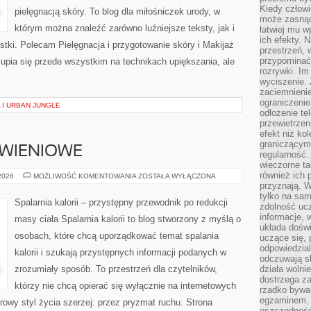
Kiedy człow
pielęgnacją skóry. To blog dla miłośniczek urody, w
może zasnąć 
którym można znaleźć zarówno luźniejsze teksty, jak i
łatwiej mu 
ich efekty.
stki. Polecam Pielęgnacja i przygotowanie skóry i Makijaż
przestrzeń, 
przypominać
upia się przede wszystkim na technikach upiększania, ale
rozrywki. Im
wyciszenie.
zaciemnienie
ograniczenie
 I URBAN JUNGLE
odłożenie te
przewietrzen
efekt niż ko
graniczącym 
YWIENIOWE
regularność.
wieczorne ta
również ich 
DIETY
 2026
MOŻLIWOŚĆ KOMENTOWANIA
ZOSTAŁA WYŁĄCZONA
I
przyznają. W
PLANY
tylko na sam
ŻYWIENIOWE
Spalarnia kalorii – przystępny przewodnik po redukcji
zdolność uc
informacje, 
masy ciała Spalarnia kalorii to blog stworzony z myślą o
układa dośw
osobach, które chcą uporządkować temat spalania
uczące się, 
odpowiedzia
kalorii i szukają przystępnych informacji podanych w
odczuwają s
zrozumiały sposób. To przestrzeń dla czytelników,
działa wolnie
dostrzega za
którzy nie chcą opierać się wyłącznie na internetowych
rzadko bywa
egzaminem, 
rowy styl życia szerzej: przez pryzmat ruchu. Strona
oszczędność