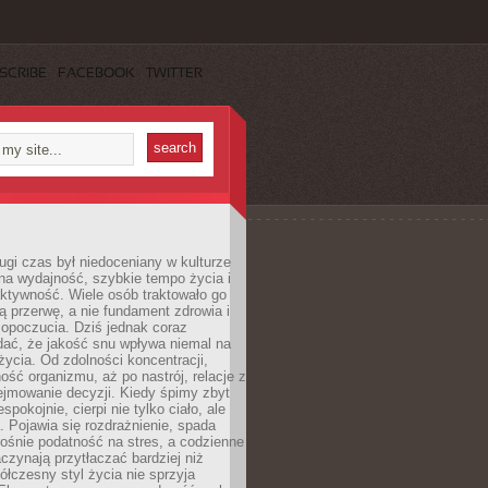
SCRIBE
FACEBOOK
TWITTER
ugi czas był niedoceniany w kulturze
na wydajność, szybkie tempo życia i
ktywność. Wiele osób traktowało go
ą przerwę, a nie fundament zdrowia i
opoczucia. Dziś jednak coraz
dać, że jakość snu wpływa niemal na
życia. Od zdolności koncentracji,
ość organizmu, aż po nastrój, relacje z
ejmowanie decyzji. Kiedy śpimy zbyt
espokojnie, cierpi nie tylko ciało, ale
. Pojawia się rozdrażnienie, spada
ośnie podatność na stres, a codzienne
czynają przytłaczać bardziej niż
łczesny styl życia nie sprzyja