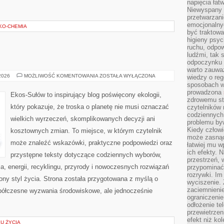
napięcia łatw
Niewyspany 
przetwarzan
emocjonalny
EKO-CHEMIA
być traktowa
higieny psyc
ruchu, odpow
ludźmi, tak
odpoczynku 
warto zauwa
EKO
 2026
MOŻLIWOŚĆ KOMENTOWANIA
ZOSTAŁA WYŁĄCZONA
wiedzy o reg
W
sposobach wy
DOMU
prowadzona
Ekos-Sułów to inspirujący blog poświęcony ekologii,
zdrowemu sty
który pokazuje, że troska o planetę nie musi oznaczać
czytelników
codziennyc
wielkich wyrzeczeń, skomplikowanych decyzji ani
problemu by
Kiedy człow
kosztownych zmian. To miejsce, w którym czytelnik
może zasnąć 
może znaleźć wskazówki, praktyczne podpowiedzi oraz
łatwiej mu 
ich efekty.
przystępne teksty dotyczące codziennych wyborów,
przestrzeń, 
, energii, recyklingu, przyrody i nowoczesnych rozwiązań
przypominać
rozrywki. Im
ny styl życia. Strona została przygotowana z myślą o
wyciszenie.
zaciemnienie
półczesne wyzwania środowiskowe, ale jednocześnie
ograniczenie
odłożenie te
przewietrzen
efekt niż ko
KU ŻYCIA