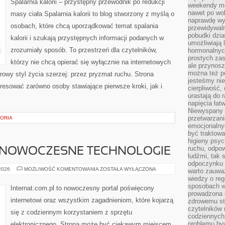
Spalarnia kalorii – przystępny przewodnik po redukcji
weekendy mo
nawet po wol
masy ciała Spalarnia kalorii to blog stworzony z myślą o
naprawdę wy
osobach, które chcą uporządkować temat spalania
przewidywaln
pobudki dzia
kalorii i szukają przystępnych informacji podanych w
umożliwiają 
zrozumiały sposób. To przestrzeń dla czytelników,
hormonalnych
prostych zas
którzy nie chcą opierać się wyłącznie na internetowych
ale przynosz
można też p
rowy styl życia szerzej: przez pryzmat ruchu. Strona
jesteśmy ni
resować zarówno osoby stawiające pierwsze kroki, jak i
cierpliwość,
urastają do 
napięcia łatw
Niewyspany 
przetwarzan
TORIA
emocjonalny
być traktowa
higieny psyc
ruchu, odpow
 NOWOCZESNE TECHNOLOGIE
ludźmi, tak
odpoczynku 
ŚWIATŁOWODY
 2026
MOŻLIWOŚĆ KOMENTOWANIA
ZOSTAŁA WYŁĄCZONA
warto zauwa
I
wiedzy o reg
NOWOCZESNE
TECHNOLOGIE
sposobach wy
Internat.com.pl to nowoczesny portal poświęcony
prowadzona
internetowi oraz wszystkim zagadnieniom, które kojarzą
zdrowemu sty
czytelników
się z codziennym korzystaniem z sprzętu
codziennyc
problemu by
elektronicznego. Strona może być ciekawym miejscem