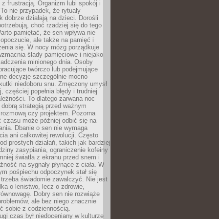
z frustracją. Organizm lubi spokój i
 To nie przypadek, że rytuały
k dobrze działają na dzieci. Dorośli
potrzebują, choć rzadziej się do tego
arto pamiętać, że sen wpływa nie
opoczucie, ale także na pamięć i
zenia się. W nocy mózg porządkuje
wzmacnia ślady pamięciowe i niejako
iadczenia minionego dnia. Osoby
pracujące twórczo lub podejmujące
lne decyzje szczególnie mocno
kutki niedoboru snu. Zmęczony umysł
j, częściej popełnia błędy i trudniej
leżności. To dlatego zarwana noc
 dobrą strategią przed ważnym
rozmową czy projektem. Pozorna
 czasu może później odbić się na
łania. Dbanie o sen nie wymaga
cia ani całkowitej rewolucji. Często
od prostych działań, takich jak bardziej
dziny zasypiania, ograniczenie kofeiny
niej światła z ekranu przed snem i
żność na sygnały płynące z ciała. W
nym pośpiechu odpoczynek stał się
trzeba świadomie zawalczyć. Nie jest
lka o lenistwo, lecz o zdrowie,
 równowagę. Dobry sen nie rozwiąże
roblemów, ale bez niego znacznie
zić sobie z codziennością.
ugi czas był niedoceniany w kulturze