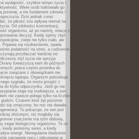
na wydajność, szybkie tempo życia i
ktywność. Wiele osób traktowało go
ą przerwę, a nie fundament zdrowia i
opoczucia. Dziś jednak coraz
dać, że jakość snu wpływa niemal na
życia. Od zdolności koncentracji,
ość organizmu, aż po nastrój, relacje z
ejmowanie decyzji. Kiedy śpimy zbyt
espokojnie, cierpi nie tylko ciało, ale
. Pojawia się rozdrażnienie, spada
ośnie podatność na stres, a codzienne
czynają przytłaczać bardziej niż
łczesny styl życia nie sprzyja
. Ekrany towarzyszą nam do późnych
ornych, praca często przenika do
ięcie związane z obowiązkami nie
knięciu laptopa. Organizm potrzebuje
źnego sygnału, że może przejść z
nia do trybu odpoczynku. Jeśli go nie
asypianie staje się trudniejsze, a sen
blem nie zawsze polega tylko na liczbie
 godzin. Czasem ktoś śpi pozornie
udzi się zmęczony, bo noc nie dawała
egeneracji. To pokazuje, że sen jest
dziej złożonym, niż mogłoby się
romne znaczenie ma rytm dobowy,
lny zegar biologiczny organizmu. To on
, kiedy jesteśmy senni, a kiedy
pływ energii. Nieregularne kładzenie
ęste zarywanie nocy i odsypianie w