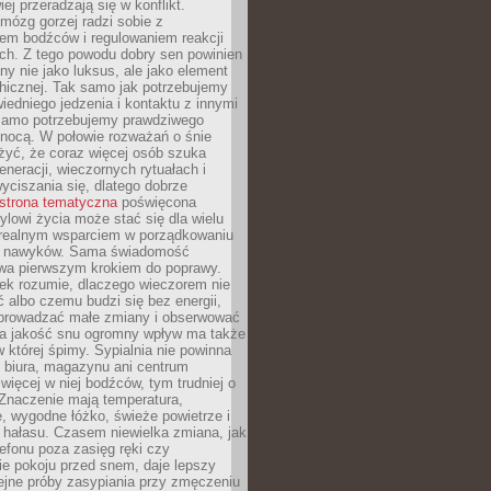
iej przeradzają się w konflikt.
mózg gorzej radzi sobie z
iem bodźców i regulowaniem reakcji
ch. Z tego powodu dobry sen powinien
ny nie jako luksus, ale jako element
hicznej. Tak samo jak potrzebujemy
iedniego jedzenia i kontaktu z innymi
 samo potrzebujemy prawdziwego
nocą. W połowie rozważań o śnie
żyć, że coraz więcej osób szuka
eneracji, wieczornych rytuałach i
ciszania się, dlatego dobrze
strona tematyczna
poświęcona
lowi życia może stać się dla wielu
 realnym wsparciem w porządkowaniu
h nawyków. Sama świadomość
wa pierwszym krokiem do poprawy.
iek rozumie, dlaczego wieczorem nie
albo czemu budzi się bez energii,
wprowadzać małe zmiany i obserwować
 Na jakość snu ogromny wpływ ma także
w której śpimy. Sypialnia nie powinna
 biura, magazynu ani centrum
 więcej w niej bodźców, tym trudniej o
 Znaczenie mają temperatura,
, wygodne łóżko, świeże powietrze i
 hałasu. Czasem niewielka zmiana, jak
lefonu poza zasięg ręki czy
ie pokoju przed snem, daje lepszy
lejne próby zasypiania przy zmęczeniu