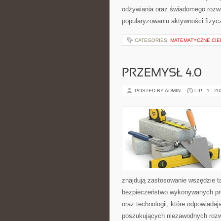
odżywiania oraz świadomego rozwij
popularyzowaniu aktywności fizyc
CATEGORIES:
MATEMATYCZNE CIE
PRZEMYSŁ 4.0
POSTED BY ADMIN
LIP - 1 - 2
znajdują zastosowanie wszędzie t
bezpieczeństwo wykonywanych proc
oraz technologii, które odpowiada
poszukujących niezawodnych rozw