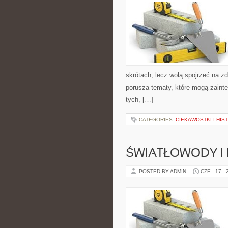
skrótach, lecz wolą spojrzeć na zd
porusza tematy, które mogą zainte
tych, […]
CATEGORIES:
CIEKAWOSTKI I HIS
ŚWIATŁOWODY I
POSTED BY ADMIN
CZE - 17 -