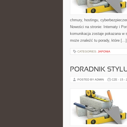
chmury, hostingu, cyberbezpiecz
Nowości na stronie: Internaty i P
komunikacja zostaje pokazana w sp
może znaleźć tu porady, które […]
CATEGORIES:
JAPONIA
PORADNIK STYL
POSTED BY ADMIN
CZE - 15 -