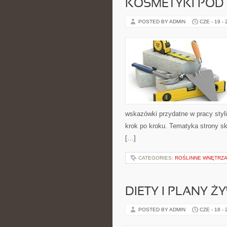
KOSMETYKI POD
POSTED BY ADMIN
CZE - 19 -
wskazówki przydatne w pracy styli
krok po kroku. Tematyka strony sk
[…]
CATEGORIES:
ROŚLINNE WNĘTRZA
DIETY I PLANY Ż
POSTED BY ADMIN
CZE - 18 -