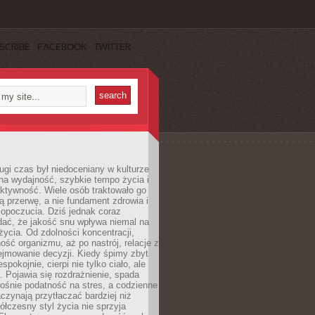
SCRIBE
FACEBOOK
TWITTER
ugi czas był niedoceniany w kulturze
na wydajność, szybkie tempo życia i
ktywność. Wiele osób traktowało go
ą przerwę, a nie fundament zdrowia i
opoczucia. Dziś jednak coraz
dać, że jakość snu wpływa niemal na
życia. Od zdolności koncentracji,
ość organizmu, aż po nastrój, relacje z
ejmowanie decyzji. Kiedy śpimy zbyt
espokojnie, cierpi nie tylko ciało, ale
. Pojawia się rozdrażnienie, spada
ośnie podatność na stres, a codzienne
czynają przytłaczać bardziej niż
łczesny styl życia nie sprzyja