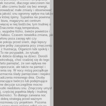
iek rozumie, dlaczego wieczorem nie
albo czemu budzi się bez energii,
wprowadzać małe zmiany i obserwować
 Na jakość snu ogromny wpływ ma także
w której śpimy. Sypialnia nie powinna
 biura, magazynu ani centrum
 więcej w niej bodźców, tym trudniej o
 Znaczenie mają temperatura,
, wygodne łóżko, świeże powietrze i
 hałasu. Czasem niewielka zmiana, jak
lefonu poza zasięg ręki czy
ie pokoju przed snem, daje lepszy
lejne próby zasypiania przy zmęczeniu
z frustracją. Organizm lubi spokój i
 To nie przypadek, że rytuały
k dobrze działają na dzieci. Dorośli
potrzebują, choć rzadziej się do tego
arto pamiętać, że sen wpływa nie
opoczucie, ale także na pamięć i
zenia się. W nocy mózg porządkuje
wzmacnia ślady pamięciowe i niejako
iadczenia minionego dnia. Osoby
pracujące twórczo lub podejmujące
lne decyzje szczególnie mocno
kutki niedoboru snu. Zmęczony umysł
j, częściej popełnia błędy i trudniej
leżności. To dlatego zarwana noc
 dobrą strategią przed ważnym
rozmową czy projektem. Pozorna
 czasu może później odbić się na