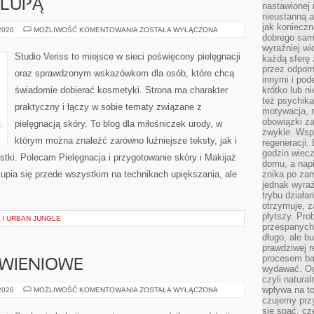
 LUPĄ
nastawionej 
nieustanną a
jak konieczn
KOSMETYKI
 2026
MOŻLIWOŚĆ KOMENTOWANIA
ZOSTAŁA WYŁĄCZONA
dobrego sam
POD
LUPĄ
wyraźniej wi
Studio Veriss to miejsce w sieci poświęcony pielęgnacji
każdą sferę 
przez odporn
oraz sprawdzonym wskazówkom dla osób, które chcą
innymi i pod
świadomie dobierać kosmetyki. Strona ma charakter
krótko lub ni
też psychika
praktyczny i łączy w sobie tematy związane z
motywacja, r
obowiązki za
pielęgnacją skóry. To blog dla miłośniczek urody, w
zwykle. Wspó
którym można znaleźć zarówno luźniejsze teksty, jak i
regeneracji
godzin wiecz
stki. Polecam Pielęgnacja i przygotowanie skóry i Makijaż
domu, a nap
upia się przede wszystkim na technikach upiększania, ale
znika po zam
jednak wyra
trybu działa
otrzymuje, z
płytszy. Pro
 I URBAN JUNGLE
przespanych
długo, ale b
prawdziwej r
procesem bar
YWIENIOWE
wydawać. Og
czyli natura
wpływa na to
DIETY
 2026
MOŻLIWOŚĆ KOMENTOWANIA
ZOSTAŁA WYŁĄCZONA
I
czujemy przy
PLANY
się spać, cz
ŻYWIENIOWE