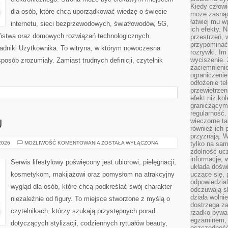
Kiedy człow
dla osób, które chcą uporządkować wiedzę o świecie
może zasnąć 
łatwiej mu 
internetu, sieci bezprzewodowych, światłowodów, 5G,
ich efekty.
eństwa oraz domowych rozwiązań technologicznych.
przestrzeń, 
przypominać
oradniki Użytkownika. To witryna, w którym nowoczesna
rozrywki. Im
wyciszenie.
osób zrozumiały. Zamiast trudnych definicji, czytelnik
zaciemnienie
ograniczenie
odłożenie te
przewietrzen
efekt niż ko
graniczącym 
regularność.
wieczorne ta
U
również ich 
przyznają. W
PORADNIK
 2026
MOŻLIWOŚĆ KOMENTOWANIA
ZOSTAŁA WYŁĄCZONA
tylko na sam
STYLU
zdolność uc
informacje, 
Serwis lifestylowy poświęcony jest ubiorowi, pielęgnacji,
układa dośw
kosmetykom, makijażowi oraz pomysłom na atrakcyjny
uczące się, 
odpowiedzia
wygląd dla osób, które chcą podkreślać swój charakter
odczuwają s
działa wolnie
niezależnie od figury. To miejsce stworzone z myślą o
dostrzega za
czytelnikach, którzy szukają przystępnych porad
rzadko bywa
egzaminem, 
dotyczących stylizacji, codziennych rytuałów beauty,
oszczędność