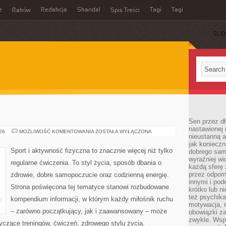
e
Redakcja
Skandal
Tagi
Tagi
Raków
Spis Treści
SUB
Sen przez dł
nastawionej 
FITNESS
026
MOŻLIWOŚĆ KOMENTOWANIA
ZOSTAŁA WYŁĄCZONA
nieustanną a
jak konieczn
Sport i aktywność fizyczna to znacznie więcej niż tylko
dobrego sam
wyraźniej wi
regularne ćwiczenia. To styl życia, sposób dbania o
każdą sferę 
przez odporn
zdrowie, dobre samopoczucie oraz codzienną energię.
innymi i pod
Strona poświęcona tej tematyce stanowi rozbudowane
krótko lub ni
też psychika
kompendium informacji, w którym każdy miłośnik ruchu
motywacja, r
– zarówno początkujący, jak i zaawansowany – może
obowiązki za
zwykle. Wspó
yczące treningów, ćwiczeń, zdrowego stylu życia,