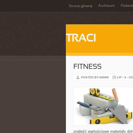
Archiwum
Podani
Strona główna
TRACI
FITNESS
POSTED BY ADMIN
LIP - 4 - 2
znaleźć wartościowe materiały dot