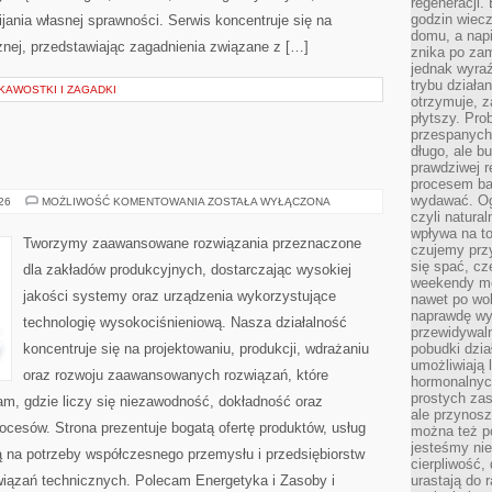
regeneracji
godzin wiecz
ania własnej sprawności. Serwis koncentruje się na
domu, a nap
znej, przedstawiając zagadnienia związane z […]
znika po zam
jednak wyra
trybu działa
KAWOSTKI I ZAGADKI
otrzymuje, z
płytszy. Pro
przespanych
długo, ale b
prawdziwej r
procesem bar
wydawać. Og
PRZEMYSŁ
026
MOŻLIWOŚĆ KOMENTOWANIA
ZOSTAŁA WYŁĄCZONA
4.0
czyli natura
wpływa na to
Tworzymy zaawansowane rozwiązania przeznaczone
czujemy przy
się spać, cz
dla zakładów produkcyjnych, dostarczając wysokiej
weekendy mo
jakości systemy oraz urządzenia wykorzystujące
nawet po wol
naprawdę wy
technologię wysokociśnieniową. Nasza działalność
przewidywaln
koncentruje się na projektowaniu, produkcji, wdrażaniu
pobudki dzia
umożliwiają 
oraz rozwoju zaawansowanych rozwiązań, które
hormonalnych
prostych zas
am, gdzie liczy się niezawodność, dokładność oraz
ale przynosz
esów. Strona prezentuje bogatą ofertę produktów, usług
można też p
jesteśmy ni
ją na potrzeby współczesnego przemysłu i przedsiębiorstw
cierpliwość,
iązań technicznych. Polecam Energetyka i Zasoby i
urastają do 