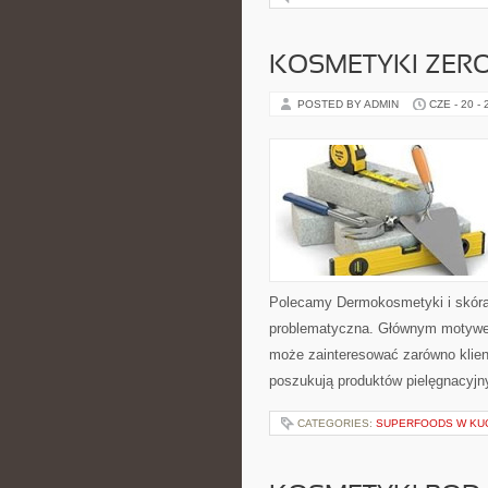
KOSMETYKI ZER
POSTED BY ADMIN
CZE - 20 -
Polecamy Dermokosmetyki i skóra
problematyczna. Głównym motywem
może zainteresować zarówno klient
poszukują produktów pielęgnacyjn
CATEGORIES:
SUPERFOODS W KU