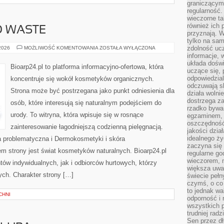
graniczącym 
regularność.
wieczorne ta
również ich 
O WASTE
przyznają. W
tylko na sam
KOSMETYKI
zdolność uc
 2026
MOŻLIWOŚĆ KOMENTOWANIA
ZOSTAŁA WYŁĄCZONA
ZERO
informacje, 
WASTE
układa dośw
Bioarp24.pl to platforma informacyjno-ofertowa, która
uczące się, 
odpowiedzia
koncentruje się wokół kosmetyków organicznych.
odczuwają s
Strona może być postrzegana jako punkt odniesienia dla
działa wolnie
dostrzega za
osób, które interesują się naturalnym podejściem do
rzadko bywa
urody. To witryna, która wpisuje się w rosnące
egzaminem, 
oszczędność
zainteresowanie łagodniejszą codzienną pielęgnacją.
jakości dzia
idealnego ży
 problematyczna i Dermokosmetyki i skóra
zaczyna się 
 strony jest świat kosmetyków naturalnych. Bioarp24.pl
regularne go
wieczorem, m
ów indywidualnych, jak i odbiorców hurtowych, którzy
większa uwa
ych. Charakter strony […]
świecie peł
czymś, o co 
to jednak wa
CHNI
odporność i
wszystkich p
trudniej rad
Sen przez dł