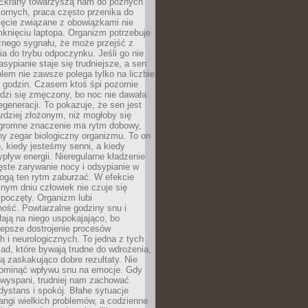
. Ekrany towarzyszą nam do późnych
ornych, praca często przenika do
ięcie związane z obowiązkami nie
knięciu laptopa. Organizm potrzebuje
źnego sygnału, że może przejść z
nia do trybu odpoczynku. Jeśli go nie
asypianie staje się trudniejsze, a sen
blem nie zawsze polega tylko na liczbie
 godzin. Czasem ktoś śpi pozornie
udzi się zmęczony, bo noc nie dawała
egeneracji. To pokazuje, że sen jest
dziej złożonym, niż mogłoby się
romne znaczenie ma rytm dobowy,
lny zegar biologiczny organizmu. To on
, kiedy jesteśmy senni, a kiedy
pływ energii. Nieregularne kładzenie
ęste zarywanie nocy i odsypianie w
gą ten rytm zaburzać. W efekcie
nym dniu człowiek nie czuje się
poczęty. Organizm lubi
ość. Powtarzalne godziny snu i
łają na niego uspokajająco, bo
lepsze dostrojenie procesów
 i neurologicznych. To jedna z tych
ad, które bywają trudne do wdrożenia,
ą zaskakująco dobre rezultaty. Nie
ominąć wpływu snu na emocje. Gdy
ewyspani, trudniej nam zachować
 dystans i spokój. Błahe sytuacje
rangi wielkich problemów, a codzienne