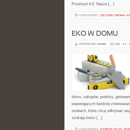
Przemysł 4.0. Nasza […]
CATEGORIES:
ZIELONA CHEMIA I 
EKO W DOMU
POSTED BY ADMIN
CZE - 27 -
domu, zakupów, podróży, gotowania
wspierających bardziej zrównoważo
osobach, które chcą odkrywać ws
szukają treści […]
CATEGORIES:
FITNESS PO 40. RO