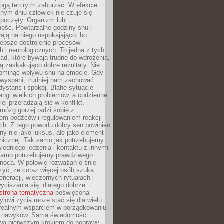
gą ten rytm zaburzać. W efekcie
nym dniu człowiek nie czuje się
poczęty. Organizm lubi
ość. Powtarzalne godziny snu i
łają na niego uspokajająco, bo
lepsze dostrojenie procesów
 i neurologicznych. To jedna z tych
ad, które bywają trudne do wdrożenia,
ą zaskakująco dobre rezultaty. Nie
ominąć wpływu snu na emocje. Gdy
ewyspani, trudniej nam zachować
 dystans i spokój. Błahe sytuacje
rangi wielkich problemów, a codzienne
iej przeradzają się w konflikt.
mózg gorzej radzi sobie z
iem bodźców i regulowaniem reakcji
ch. Z tego powodu dobry sen powinien
ny nie jako luksus, ale jako element
hicznej. Tak samo jak potrzebujemy
iedniego jedzenia i kontaktu z innymi
 samo potrzebujemy prawdziwego
nocą. W połowie rozważań o śnie
żyć, że coraz więcej osób szuka
eneracji, wieczornych rytuałach i
ciszania się, dlatego dobrze
strona tematyczna
poświęcona
lowi życia może stać się dla wielu
 realnym wsparciem w porządkowaniu
h nawyków. Sama świadomość
wa pierwszym krokiem do poprawy.