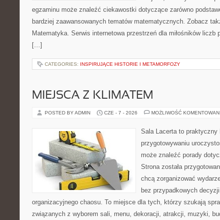
egzaminu może znaleźć ciekawostki dotyczące zarówno podstawo
bardziej zaawansowanych tematów matematycznych. Zobacz takż
Matematyka. Serwis internetowa przestrzeń dla miłośników liczb
[…]
CATEGORIES:
INSPIRUJĄCE HISTORIE I METAMORFOZY
MIEJSCA Z KLIMATEM
POSTED BY ADMIN
CZE - 7 - 2026
MOŻLIWOŚĆ KOMENTOWAN
Sala Lacerta to praktyczny
przygotowywaniu uroczystoś
może znaleźć porady dotyc
Strona została przygotowan
chcą zorganizować wydarze
bez przypadkowych decyzji,
organizacyjnego chaosu. To miejsce dla tych, którzy szukają s
związanych z wyborem sali, menu, dekoracji, atrakcji, muzyki, b