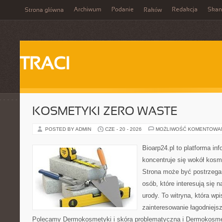
Archiwum
Podanie
Redakcja
Skan
Strona główna
Raków
TRACI
KOSMETYKI ZERO WASTE
POSTED BY ADMIN
CZE - 20 - 2026
MOŻLIWOŚĆ KOMENTOWA
Bioarp24.pl to platforma in
koncentruje się wokół kos
Strona może być postrzegan
osób, które interesują się 
urody. To witryna, która wp
zainteresowanie łagodniejs
Polecamy Dermokosmetyki i skóra problematyczna i Dermokosmet