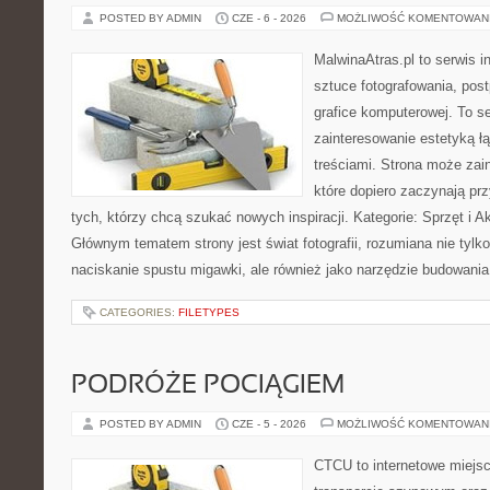
POSTED BY ADMIN
CZE - 6 - 2026
MOŻLIWOŚĆ KOMENTOWAN
MalwinaAtras.pl to serwis 
sztuce fotografowania, pos
grafice komputerowej. To se
zainteresowanie estetyką łą
treściami. Strona może za
które dopiero zaczynają przy
tych, którzy chcą szukać nowych inspiracji. Kategorie: Sprzęt i Ak
Głównym tematem strony jest świat fotografii, rozumiana nie tyl
naciskanie spustu migawki, ale również jako narzędzie budowania 
CATEGORIES:
FILETYPES
PODRÓŻE POCIĄGIEM
POSTED BY ADMIN
CZE - 5 - 2026
MOŻLIWOŚĆ KOMENTOWAN
CTCU to internetowe miejsc