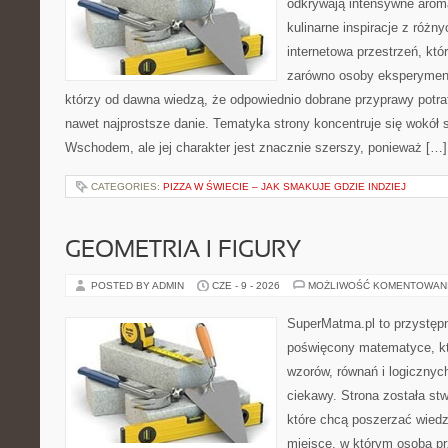
odkrywają intensywne aroma
kulinarne inspiracje z różny
internetowa przestrzeń, kt
zarówno osoby eksperymentu
którzy od dawna wiedzą, że odpowiednio dobrane przyprawy potraf
nawet najprostsze danie. Tematyka strony koncentruje się wokół
Wschodem, ale jej charakter jest znacznie szerszy, ponieważ […]
CATEGORIES:
PIZZA W ŚWIECIE – JAK SMAKUJE GDZIE INDZIEJ
GEOMETRIA I FIGURY
POSTED BY ADMIN
CZE - 9 - 2026
MOŻLIWOŚĆ KOMENTOWAN
SuperMatma.pl to przystępn
poświęcony matematyce, któ
wzorów, równań i logicznyc
ciekawy. Strona została st
które chcą poszerzać wied
miejsce, w którym osoba pr