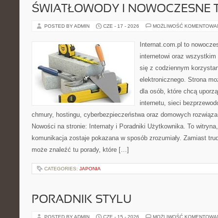
ŚWIATŁOWODY I NOWOCZESNE 
POSTED BY ADMIN
CZE - 17 - 2026
MOŻLIWOŚĆ KOMENTOWA
Internat.com.pl to nowocze
internetowi oraz wszystkim
się z codziennym korzysta
elektronicznego. Strona m
dla osób, które chcą uporz
internetu, sieci bezprzewo
chmury, hostingu, cyberbezpieczeństwa oraz domowych rozwiąza
Nowości na stronie: Internaty i Poradniki Użytkownika. To witry
komunikacja zostaje pokazana w sposób zrozumiały. Zamiast trudn
może znaleźć tu porady, które […]
CATEGORIES:
JAPONIA
PORADNIK STYLU
POSTED BY ADMIN
CZE - 15 - 2026
MOŻLIWOŚĆ KOMENTOWA