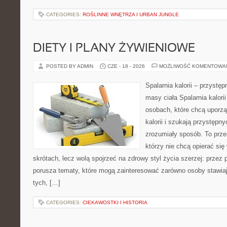
CATEGORIES:
ROŚLINNE WNĘTRZA I URBAN JUNGLE
DIETY I PLANY ŻYWIENIOWE
POSTED BY ADMIN
CZE - 18 - 2026
MOŻLIWOŚĆ KOMENTOWA
Spalarnia kalorii – przystę
masy ciała Spalarnia kalori
osobach, które chcą uporz
kalorii i szukają przystępn
zrozumiały sposób. To przes
którzy nie chcą opierać się
skrótach, lecz wolą spojrzeć na zdrowy styl życia szerzej: przez
porusza tematy, które mogą zainteresować zarówno osoby stawiają
tych, […]
CATEGORIES:
CIEKAWOSTKI I HISTORIA