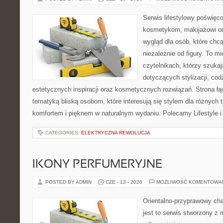
Serwis lifestylowy poświęcon
kosmetykom, makijażowi or
wygląd dla osób, które chc
niezależnie od figury. To m
czytelnikach, którzy szuka
dotyczących stylizacji, cod
estetycznych inspiracji oraz kosmetycznych rozwiązań. Strona ł
tematyką bliską osobom, które interesują się stylem dla różnych 
komfortem i pięknem w naturalnym wydaniu. Polecamy Lifestyle i
CATEGORIES:
ELEKTRYCZNA REWOLUCJA
IKONY PERFUMERYJNE
POSTED BY ADMIN
CZE - 13 - 2026
MOŻLIWOŚĆ KOMENTOWA
Orientalno-przyprawowy char
jest to serwis stworzony z 