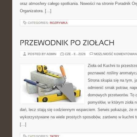
oraz atmosfery całego spotkania. Nowości na stronie Poradnik Org
Organizatora. […]
CATEGORIES:
ROZRYWKA
PRZEWODNIK PO ZIOŁACH
POSTED BY ADMIN
CZE - 6 - 2026
MOŻLIWOŚĆ KOMENTOWAN
Zioła od Kuchni to przestrz
poznawać rośliny aromatyc
Strona skupia się na tym, 
odmienić smak potraw, napo
domowych przetworów. To 
pomysłów, w którym zioła n
dań, lecz stają się codziennym wsparciem. Serwis pokazuje, że 
wykorzystywane na wiele prostych sposobów, zarówno w kuchni tra
[…]
CATEGORIES:
TATRY