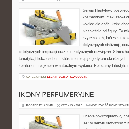
Serwis lifestylowy poświęcon
kosmetykom, makijażowi or
wygląd dla osób, które chc
niezależnie od figury. To m
czytelnikach, którzy szuka
dotyczących stylizacji, cod
estetycznych inspiracji oraz kosmetycznych rozwiązań. Strona ł
tematyką bliską osobom, które interesują się stylem dla różnych 
komfortem i pięknem w naturalnym wydaniu. Polecamy Lifestyle i
CATEGORIES:
ELEKTRYCZNA REWOLUCJA
IKONY PERFUMERYJNE
POSTED BY ADMIN
CZE - 13 - 2026
MOŻLIWOŚĆ KOMENTOWA
Orientalno-przyprawowy char
jest to serwis stworzony z 