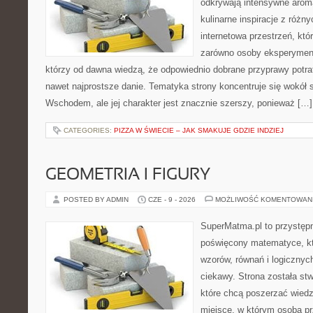
odkrywają intensywne aroma
kulinarne inspiracje z różny
internetowa przestrzeń, kt
zarówno osoby eksperymentu
którzy od dawna wiedzą, że odpowiednio dobrane przyprawy potraf
nawet najprostsze danie. Tematyka strony koncentruje się wokół
Wschodem, ale jej charakter jest znacznie szerszy, ponieważ […]
CATEGORIES:
PIZZA W ŚWIECIE – JAK SMAKUJE GDZIE INDZIEJ
GEOMETRIA I FIGURY
POSTED BY ADMIN
CZE - 9 - 2026
MOŻLIWOŚĆ KOMENTOWAN
SuperMatma.pl to przystępn
poświęcony matematyce, któ
wzorów, równań i logicznyc
ciekawy. Strona została st
które chcą poszerzać wied
miejsce, w którym osoba pr