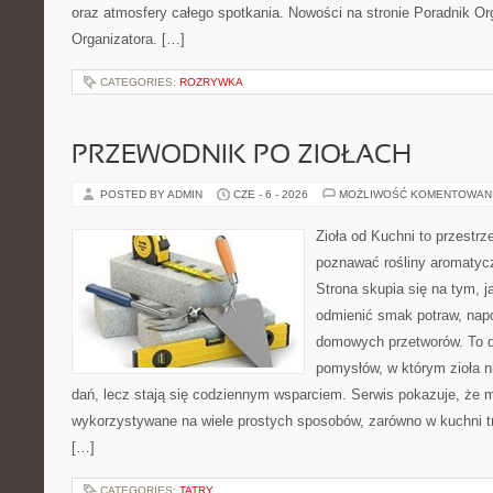
oraz atmosfery całego spotkania. Nowości na stronie Poradnik Org
Organizatora. […]
CATEGORIES:
ROZRYWKA
PRZEWODNIK PO ZIOŁACH
POSTED BY ADMIN
CZE - 6 - 2026
MOŻLIWOŚĆ KOMENTOWAN
Zioła od Kuchni to przestrz
poznawać rośliny aromatyc
Strona skupia się na tym, 
odmienić smak potraw, napo
domowych przetworów. To 
pomysłów, w którym zioła n
dań, lecz stają się codziennym wsparciem. Serwis pokazuje, że 
wykorzystywane na wiele prostych sposobów, zarówno w kuchni tra
[…]
CATEGORIES:
TATRY