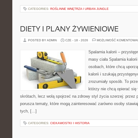
CATEGORIES:
ROŚLINNE WNĘTRZA I URBAN JUNGLE
DIETY I PLANY ŻYWIENIOWE
POSTED BY ADMIN
CZE - 18 - 2026
MOŻLIWOŚĆ KOMENTOWA
Spalarnia kalorii – przystę
masy ciała Spalarnia kalori
osobach, które chcą uporz
kalorii i szukają przystępn
zrozumiały sposób. To przes
którzy nie chcą opierać się
skrótach, lecz wolą spojrzeć na zdrowy styl życia szerzej: przez
porusza tematy, które mogą zainteresować zarówno osoby stawiają
tych, […]
CATEGORIES:
CIEKAWOSTKI I HISTORIA