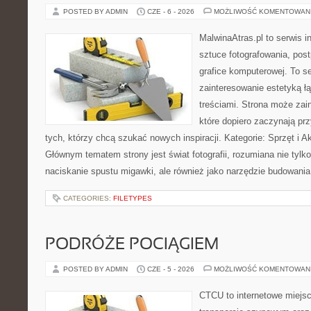
POSTED BY ADMIN
CZE - 6 - 2026
MOŻLIWOŚĆ KOMENTOWAN
MalwinaAtras.pl to serwis 
sztuce fotografowania, pos
grafice komputerowej. To se
zainteresowanie estetyką łą
treściami. Strona może za
które dopiero zaczynają przy
tych, którzy chcą szukać nowych inspiracji. Kategorie: Sprzęt i Ak
Głównym tematem strony jest świat fotografii, rozumiana nie tyl
naciskanie spustu migawki, ale również jako narzędzie budowania 
CATEGORIES:
FILETYPES
PODRÓŻE POCIĄGIEM
POSTED BY ADMIN
CZE - 5 - 2026
MOŻLIWOŚĆ KOMENTOWAN
CTCU to internetowe miejsc