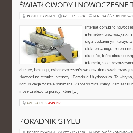
ŚWIATŁOWODY I NOWOCZESNE 
POSTED BY ADMIN
CZE - 17 - 2026
MOŻLIWOŚĆ KOMENTOWA
Internat.com.pl to nowocze
internetowi oraz wszystkim
się z codziennym korzysta
elektronicznego. Strona m
dla osób, które chcą uporz
internetu, sieci bezprzewo
chmury, hostingu, cyberbezpieczeństwa oraz domowych rozwiąza
Nowości na stronie: Internaty i Poradniki Użytkownika. To witry
komunikacja zostaje pokazana w sposób zrozumiały. Zamiast trudn
może znaleźć tu porady, które […]
CATEGORIES:
JAPONIA
PORADNIK STYLU
POSTED BY ADMIN
CZE - 15 - 2026
MOŻLIWOŚĆ KOMENTOWA