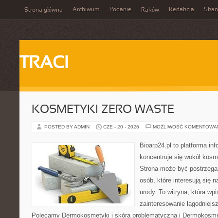
Archiwum
Podanie
Redakcja
Skan
Strona główna
Raków
TRACI
KOSMETYKI ZERO WASTE
POSTED BY ADMIN
CZE - 20 - 2026
MOŻLIWOŚĆ KOMENTOWA
Bioarp24.pl to platforma in
koncentruje się wokół kos
Strona może być postrzegan
osób, które interesują się 
urody. To witryna, która wp
zainteresowanie łagodniejs
Polecamy Dermokosmetyki i skóra problematyczna i Dermokosmet