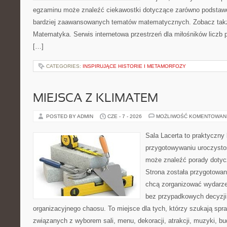
egzaminu może znaleźć ciekawostki dotyczące zarówno podstawo
bardziej zaawansowanych tematów matematycznych. Zobacz takż
Matematyka. Serwis internetowa przestrzeń dla miłośników liczb
[…]
CATEGORIES:
INSPIRUJĄCE HISTORIE I METAMORFOZY
MIEJSCA Z KLIMATEM
POSTED BY ADMIN
CZE - 7 - 2026
MOŻLIWOŚĆ KOMENTOWAN
Sala Lacerta to praktyczny
przygotowywaniu uroczystoś
może znaleźć porady dotyc
Strona została przygotowan
chcą zorganizować wydarze
bez przypadkowych decyzji,
organizacyjnego chaosu. To miejsce dla tych, którzy szukają s
związanych z wyborem sali, menu, dekoracji, atrakcji, muzyki, b