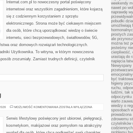
TECHNOLOGIE
Internat.com.pl to nowoczesny portal poświęcony
weekendy mo
nawet po wol
internetowi oraz wszystkim zagadnieniom, które kojarzą
naprawdę wy
się z codziennym korzystaniem z sprzętu
przewidywaln
pobudki dzia
elektronicznego. Strona może być ciekawym miejscem
umożliwiają 
hormonalnych
dla osób, które chcą uporządkować wiedzę o świecie
prostych zas
internetu, sieci bezprzewodowych, światłowodów, 5G,
ale przynosz
można też p
eństwa oraz domowych rozwiązań technologicznych.
jesteśmy ni
oradniki Użytkownika. To witryna, w którym nowoczesna
cierpliwość,
urastają do 
osób zrozumiały. Zamiast trudnych definicji, czytelnik
napięcia łatw
Niewyspany 
przetwarzan
emocjonalny
być traktowa
higieny psyc
ruchu, odpow
ludźmi, tak
U
odpoczynku 
warto zauwa
wiedzy o reg
PORADNIK
 2026
MOŻLIWOŚĆ KOMENTOWANIA
ZOSTAŁA WYŁĄCZONA
sposobach wy
STYLU
prowadzona
Serwis lifestylowy poświęcony jest ubiorowi, pielęgnacji,
zdrowemu sty
czytelników
kosmetykom, makijażowi oraz pomysłom na atrakcyjny
codziennyc
problemu by
wygląd dla osób, które chcą podkreślać swój charakter