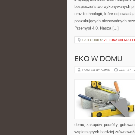
bezpieczeństwo wykonywanych proc
oraz technologii, które odpowiada
poszukujących niezawodnych rozw
Przemysł 4.0. Nasza […]
CATEGORIES:
ZIELONA CHEMIA I 
EKO W DOMU
POSTED BY ADMIN
CZE - 27 -
domu, zakupów, podróży, gotowania
wspierających bardziej zrównoważo