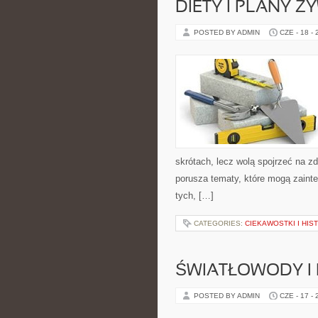
DIETY I PLANY Ż
POSTED BY ADMIN
CZE - 18 -
skrótach, lecz wolą spojrzeć na zd
porusza tematy, które mogą zainte
tych, […]
CATEGORIES:
CIEKAWOSTKI I HIS
ŚWIATŁOWODY I
POSTED BY ADMIN
CZE - 17 -