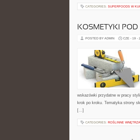
CATEGORIES:
SUPERFOODS W KU
KOSMETYKI POD
POSTED BY ADMIN
CZE - 19 -
wskazówki przydatne w pracy styli
krok po kroku. Tematyka strony sk
[…]
CATEGORIES:
ROŚLINNE WNĘTRZA