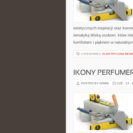
estetycznych inspiracji oraz kos
tematyką bliską osobom, które int
komfortem i pięknem w naturalnym
CATEGORIES:
ELEKTRYCZNA REW
IKONY PERFUME
POSTED BY ADMIN
CZE - 13 -