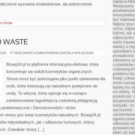
napięcia łatw
półczesne wyzwania środowiskowe, ale jednocześnie
Niewyspany 
przetwarzan
emocjonalny
być traktowa
KU ŻYCIA
higieny psyc
ruchu, odpow
ludźmi, tak
odpoczynku 
O WASTE
warto zauwa
wiedzy o reg
sposobach wy
KOSMETYKI
 2026
MOŻLIWOŚĆ KOMENTOWANIA
ZOSTAŁA WYŁĄCZONA
prowadzona
ZERO
WASTE
zdrowemu sty
Bioarp24.pl to platforma informacyjno-ofertowa, która
czytelników
codziennyc
koncentruje się wokół kosmetyków organicznych.
problemu by
Kiedy człow
Strona może być postrzegana jako punkt odniesienia dla
może zasnąć 
osób, które interesują się naturalnym podejściem do
łatwiej mu 
ich efekty.
urody. To witryna, która wpisuje się w rosnące
przestrzeń, 
zainteresowanie łagodniejszą codzienną pielęgnacją.
przypominać
rozrywki. Im
 problematyczna i Dermokosmetyki i skóra
wyciszenie.
zaciemnienie
 strony jest świat kosmetyków naturalnych. Bioarp24.pl
ograniczenie
ów indywidualnych, jak i odbiorców hurtowych, którzy
odłożenie te
przewietrzen
ych. Charakter strony […]
efekt niż ko