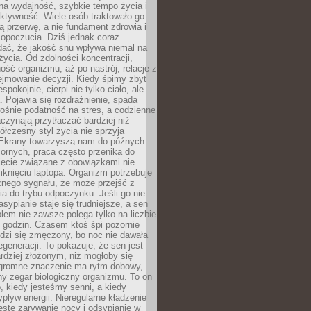
na wydajność, szybkie tempo życia i
ktywność. Wiele osób traktowało go
ą przerwę, a nie fundament zdrowia i
opoczucia. Dziś jednak coraz
dać, że jakość snu wpływa niemal na
życia. Od zdolności koncentracji,
ość organizmu, aż po nastrój, relacje z
ejmowanie decyzji. Kiedy śpimy zbyt
espokojnie, cierpi nie tylko ciało, ale
. Pojawia się rozdrażnienie, spada
ośnie podatność na stres, a codzienne
czynają przytłaczać bardziej niż
łczesny styl życia nie sprzyja
. Ekrany towarzyszą nam do późnych
ornych, praca często przenika do
ięcie związane z obowiązkami nie
knięciu laptopa. Organizm potrzebuje
źnego sygnału, że może przejść z
nia do trybu odpoczynku. Jeśli go nie
asypianie staje się trudniejsze, a sen
blem nie zawsze polega tylko na liczbie
 godzin. Czasem ktoś śpi pozornie
udzi się zmęczony, bo noc nie dawała
egeneracji. To pokazuje, że sen jest
dziej złożonym, niż mogłoby się
romne znaczenie ma rytm dobowy,
lny zegar biologiczny organizmu. To on
, kiedy jesteśmy senni, a kiedy
pływ energii. Nieregularne kładzenie
ęste zarywanie nocy i odsypianie w