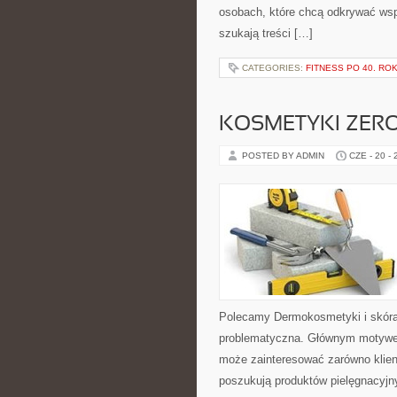
osobach, które chcą odkrywać ws
szukają treści […]
CATEGORIES:
FITNESS PO 40. RO
KOSMETYKI ZER
POSTED BY ADMIN
CZE - 20 -
Polecamy Dermokosmetyki i skóra
problematyczna. Głównym motywem
może zainteresować zarówno klient
poszukują produktów pielęgnacyjn