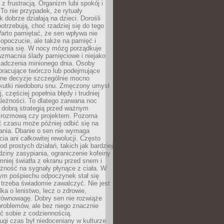
z frustracją. Organizm lubi spokój i
 To nie przypadek, że rytuały
k dobrze działają na dzieci. Dorośli
potrzebują, choć rzadziej się do tego
arto pamiętać, że sen wpływa nie
opoczucie, ale także na pamięć i
zenia się. W nocy mózg porządkuje
wzmacnia ślady pamięciowe i niejako
iadczenia minionego dnia. Osoby
pracujące twórczo lub podejmujące
lne decyzje szczególnie mocno
kutki niedoboru snu. Zmęczony umysł
j, częściej popełnia błędy i trudniej
leżności. To dlatego zarwana noc
 dobrą strategią przed ważnym
rozmową czy projektem. Pozorna
 czasu może później odbić się na
łania. Dbanie o sen nie wymaga
cia ani całkowitej rewolucji. Często
od prostych działań, takich jak bardziej
dziny zasypiania, ograniczenie kofeiny
niej światła z ekranu przed snem i
żność na sygnały płynące z ciała. W
nym pośpiechu odpoczynek stał się
trzeba świadomie zawalczyć. Nie jest
lka o lenistwo, lecz o zdrowie,
 równowagę. Dobry sen nie rozwiąże
roblemów, ale bez niego znacznie
zić sobie z codziennością.
ugi czas był niedoceniany w kulturze