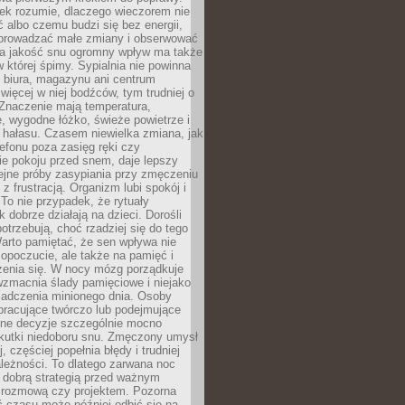
iek rozumie, dlaczego wieczorem nie
albo czemu budzi się bez energii,
wprowadzać małe zmiany i obserwować
 Na jakość snu ogromny wpływ ma także
w której śpimy. Sypialnia nie powinna
 biura, magazynu ani centrum
 więcej w niej bodźców, tym trudniej o
 Znaczenie mają temperatura,
, wygodne łóżko, świeże powietrze i
 hałasu. Czasem niewielka zmiana, jak
lefonu poza zasięg ręki czy
ie pokoju przed snem, daje lepszy
lejne próby zasypiania przy zmęczeniu
z frustracją. Organizm lubi spokój i
 To nie przypadek, że rytuały
k dobrze działają na dzieci. Dorośli
potrzebują, choć rzadziej się do tego
arto pamiętać, że sen wpływa nie
opoczucie, ale także na pamięć i
zenia się. W nocy mózg porządkuje
wzmacnia ślady pamięciowe i niejako
iadczenia minionego dnia. Osoby
pracujące twórczo lub podejmujące
lne decyzje szczególnie mocno
kutki niedoboru snu. Zmęczony umysł
j, częściej popełnia błędy i trudniej
leżności. To dlatego zarwana noc
 dobrą strategią przed ważnym
rozmową czy projektem. Pozorna
 czasu może później odbić się na