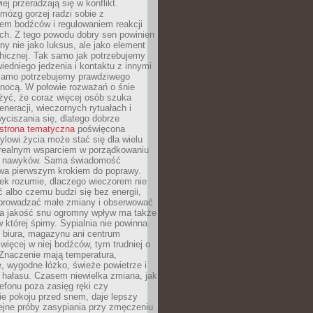
iej przeradzają się w konflikt.
mózg gorzej radzi sobie z
iem bodźców i regulowaniem reakcji
ch. Z tego powodu dobry sen powinien
ny nie jako luksus, ale jako element
hicznej. Tak samo jak potrzebujemy
iedniego jedzenia i kontaktu z innymi
 samo potrzebujemy prawdziwego
nocą. W połowie rozważań o śnie
żyć, że coraz więcej osób szuka
eneracji, wieczornych rytuałach i
ciszania się, dlatego dobrze
strona tematyczna
poświęcona
lowi życia może stać się dla wielu
 realnym wsparciem w porządkowaniu
h nawyków. Sama świadomość
wa pierwszym krokiem do poprawy.
iek rozumie, dlaczego wieczorem nie
albo czemu budzi się bez energii,
wprowadzać małe zmiany i obserwować
 Na jakość snu ogromny wpływ ma także
w której śpimy. Sypialnia nie powinna
 biura, magazynu ani centrum
 więcej w niej bodźców, tym trudniej o
 Znaczenie mają temperatura,
, wygodne łóżko, świeże powietrze i
 hałasu. Czasem niewielka zmiana, jak
lefonu poza zasięg ręki czy
ie pokoju przed snem, daje lepszy
lejne próby zasypiania przy zmęczeniu