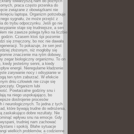
. Ekrany towarzyszą nam do późnych
ornych, praca często przenika do
ięcie związane z obowiązkami nie
knięciu laptopa. Organizm potrzebuje
źnego sygnału, że może przejść z
nia do trybu odpoczynku. Jeśli go nie
asypianie staje się trudniejsze, a sen
blem nie zawsze polega tylko na liczbie
 godzin. Czasem ktoś śpi pozornie
udzi się zmęczony, bo noc nie dawała
egeneracji. To pokazuje, że sen jest
dziej złożonym, niż mogłoby się
romne znaczenie ma rytm dobowy,
lny zegar biologiczny organizmu. To on
, kiedy jesteśmy senni, a kiedy
pływ energii. Nieregularne kładzenie
ęste zarywanie nocy i odsypianie w
gą ten rytm zaburzać. W efekcie
nym dniu człowiek nie czuje się
poczęty. Organizm lubi
ość. Powtarzalne godziny snu i
łają na niego uspokajająco, bo
lepsze dostrojenie procesów
 i neurologicznych. To jedna z tych
ad, które bywają trudne do wdrożenia,
ą zaskakująco dobre rezultaty. Nie
ominąć wpływu snu na emocje. Gdy
ewyspani, trudniej nam zachować
 dystans i spokój. Błahe sytuacje
rangi wielkich problemów, a codzienne