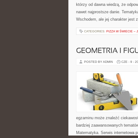
którzy od dawna wiedzą, że odpowi
nawet najprostsze danie. Tematyk
Wschodem, ale jej charakter jest 
CATEGORIES:
PIZZA W ŚWIECIE – 
GEOMETRIA I FIG
POSTED BY ADMIN
CZE - 9 - 2
egzaminu może znaleźć ciekawost
bardziej zaawansowanych tematów
Matematyka. Serwis internetowa pr