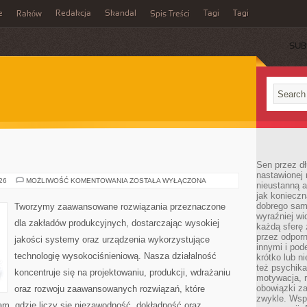
e
Redakcja
Skandal
Tagi
Tagi
Raków
Spis Treści
SUB
Sen przez dł
nastawionej 
PRZEMYSŁ
026
MOŻLIWOŚĆ KOMENTOWANIA
ZOSTAŁA WYŁĄCZONA
nieustanną a
4.0
jak konieczn
dobrego sam
Tworzymy zaawansowane rozwiązania przeznaczone
wyraźniej wi
dla zakładów produkcyjnych, dostarczając wysokiej
każdą sferę 
przez odporn
jakości systemy oraz urządzenia wykorzystujące
innymi i pod
technologię wysokociśnieniową. Nasza działalność
krótko lub ni
też psychika
koncentruje się na projektowaniu, produkcji, wdrażaniu
motywacja, r
obowiązki za
oraz rozwoju zaawansowanych rozwiązań, które
zwykle. Wspó
am, gdzie liczy się niezawodność, dokładność oraz