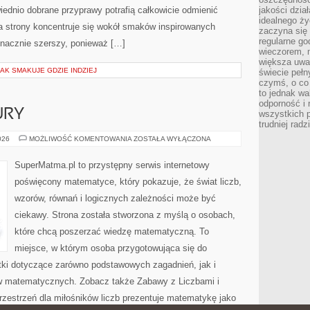
ednio dobrane przyprawy potrafią całkowicie odmienić
jakości dzia
idealnego ży
a strony koncentruje się wokół smaków inspirowanych
zaczyna się 
regularne go
znacznie szerszy, ponieważ […]
wieczorem, m
większa uwa
JAK SMAKUJE GDZIE INDZIEJ
świecie peł
czymś, o co 
to jednak wa
odporność i
URY
wszystkich p
trudniej rad
GEOMETRIA
026
MOŻLIWOŚĆ KOMENTOWANIA
ZOSTAŁA WYŁĄCZONA
I
FIGURY
SuperMatma.pl to przystępny serwis internetowy
poświęcony matematyce, który pokazuje, że świat liczb,
wzorów, równań i logicznych zależności może być
ciekawy. Strona została stworzona z myślą o osobach,
które chcą poszerzać wiedzę matematyczną. To
miejsce, w którym osoba przygotowująca się do
ki dotyczące zarówno podstawowych zagadnień, jak i
 matematycznych. Zobacz także Zabawy z Liczbami i
zestrzeń dla miłośników liczb prezentuje matematykę jako