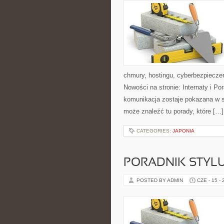
chmury, hostingu, cyberbezpiecz
Nowości na stronie: Internaty i P
komunikacja zostaje pokazana w sp
może znaleźć tu porady, które […]
CATEGORIES:
JAPONIA
PORADNIK STYL
POSTED BY ADMIN
CZE - 15 -