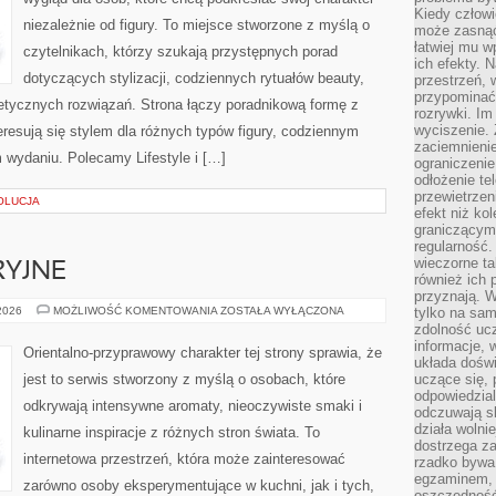
Kiedy człow
niezależnie od figury. To miejsce stworzone z myślą o
może zasnąć 
łatwiej mu 
czytelnikach, którzy szukają przystępnych porad
ich efekty.
dotyczących stylizacji, codziennych rytuałów beauty,
przestrzeń, 
przypominać
metycznych rozwiązań. Strona łączy poradnikową formę z
rozrywki. Im
wyciszenie.
eresują się stylem dla różnych typów figury, codziennym
zaciemnienie
 wydaniu. Polecamy Lifestyle i […]
ograniczenie
odłożenie te
przewietrzen
OLUCJA
efekt niż ko
graniczącym 
regularność.
wieczorne ta
RYJNE
również ich 
przyznają. W
IKONY
 2026
MOŻLIWOŚĆ KOMENTOWANIA
ZOSTAŁA WYŁĄCZONA
tylko na sam
PERFUMERYJNE
zdolność uc
informacje, 
Orientalno-przyprawowy charakter tej strony sprawia, że
układa dośw
jest to serwis stworzony z myślą o osobach, które
uczące się, 
odpowiedzia
odkrywają intensywne aromaty, nieoczywiste smaki i
odczuwają s
działa wolnie
kulinarne inspiracje z różnych stron świata. To
dostrzega za
internetowa przestrzeń, która może zainteresować
rzadko bywa
egzaminem, 
zarówno osoby eksperymentujące w kuchni, jak i tych,
oszczędność