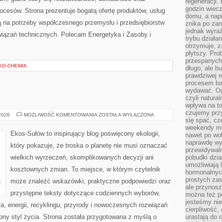
regeneracji
godzin wiecz
esów. Strona prezentuje bogatą ofertę produktów, usług
domu, a nap
ją na potrzeby współczesnego przemysłu i przedsiębiorstw
znika po zam
jednak wyra
iązań technicznych. Polecam Energetyka i Zasoby i
trybu działa
otrzymuje, z
płytszy. Pro
przespanych
EKO-CHEMIA
długo, ale b
prawdziwej r
procesem bar
wydawać. Og
czyli natura
wpływa na to
czujemy przy
EKO
 2026
MOŻLIWOŚĆ KOMENTOWANIA
ZOSTAŁA WYŁĄCZONA
się spać, cz
W
DOMU
weekendy mo
Ekos-Sułów to inspirujący blog poświęcony ekologii,
nawet po wol
naprawdę wy
który pokazuje, że troska o planetę nie musi oznaczać
przewidywaln
wielkich wyrzeczeń, skomplikowanych decyzji ani
pobudki dzia
umożliwiają 
kosztownych zmian. To miejsce, w którym czytelnik
hormonalnych
prostych zas
może znaleźć wskazówki, praktyczne podpowiedzi oraz
ale przynosz
przystępne teksty dotyczące codziennych wyborów,
można też p
jesteśmy ni
, energii, recyklingu, przyrody i nowoczesnych rozwiązań
cierpliwość,
ny styl życia. Strona została przygotowana z myślą o
urastają do 