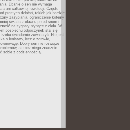
łania. Dbanie o sen nie wymaga
cia ani całkowitej rewolucji. Często
od prostych działań, takich jak bardziej
dziny zasypiania, ograniczenie kofeiny
niej światła z ekranu przed snem i
żność na sygnały płynące z ciała. W
nym pośpiechu odpoczynek stał się
trzeba świadomie zawalczyć. Nie jest
lka o lenistwo, lecz o zdrowie,
 równowagę. Dobry sen nie rozwiąże
roblemów, ale bez niego znacznie
zić sobie z codziennością.