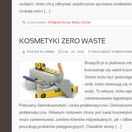
osobach, które chcą odkrywać współczesne wyzwania środowisko
szukają treści […]
CATEGORIES:
FITNESS PO 40. ROKU ŻYCIA
KOSMETYKI ZERO WASTE
POSTED BY ADMIN
CZE - 20 - 2026
MOŻLIWOŚĆ KOMENTOWA
Bioarp24.pl to platforma in
koncentruje się wokół kos
Strona może być postrzegan
osób, które interesują się 
urody. To witryna, która wp
zainteresowanie łagodniejs
Polecamy Dermokosmetyki i skóra problematyczna i Dermokosmet
problematyczna. Głównym motywem strony jest świat kosmetyków
może zainteresować zarówno klientów indywidualnych, jak i odbio
poszukują produktów pielęgnacyjnych. Charakter strony […]