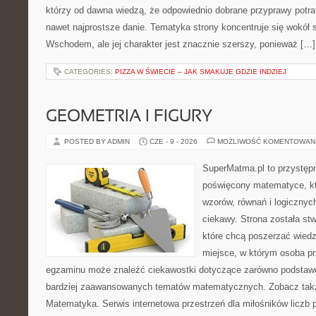
którzy od dawna wiedzą, że odpowiednio dobrane przyprawy potraf
nawet najprostsze danie. Tematyka strony koncentruje się wokół
Wschodem, ale jej charakter jest znacznie szerszy, ponieważ […]
CATEGORIES:
PIZZA W ŚWIECIE – JAK SMAKUJE GDZIE INDZIEJ
GEOMETRIA I FIGURY
POSTED BY ADMIN
CZE - 9 - 2026
MOŻLIWOŚĆ KOMENTOWAN
SuperMatma.pl to przystępn
poświęcony matematyce, któ
wzorów, równań i logicznyc
ciekawy. Strona została st
które chcą poszerzać wied
miejsce, w którym osoba pr
egzaminu może znaleźć ciekawostki dotyczące zarówno podstawo
bardziej zaawansowanych tematów matematycznych. Zobacz takż
Matematyka. Serwis internetowa przestrzeń dla miłośników liczb