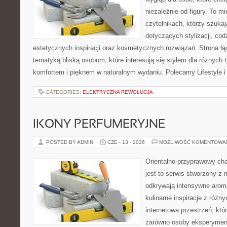
niezależnie od figury. To m
czytelnikach, którzy szuka
dotyczących stylizacji, cod
estetycznych inspiracji oraz kosmetycznych rozwiązań. Strona ł
tematyką bliską osobom, które interesują się stylem dla różnych 
komfortem i pięknem w naturalnym wydaniu. Polecamy Lifestyle i
CATEGORIES:
ELEKTRYCZNA REWOLUCJA
IKONY PERFUMERYJNE
POSTED BY ADMIN
CZE - 13 - 2026
MOŻLIWOŚĆ KOMENTOWA
Orientalno-przyprawowy char
jest to serwis stworzony z 
odkrywają intensywne aroma
kulinarne inspiracje z różny
internetowa przestrzeń, kt
zarówno osoby eksperymentu