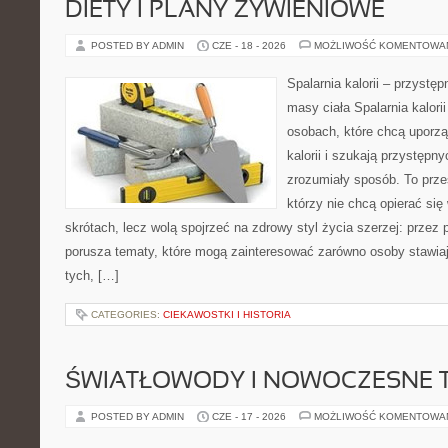
DIETY I PLANY ŻYWIENIOWE
POSTED BY ADMIN
CZE - 18 - 2026
MOŻLIWOŚĆ KOMENTOWA
Spalarnia kalorii – przystę
masy ciała Spalarnia kalori
osobach, które chcą uporz
kalorii i szukają przystępn
zrozumiały sposób. To przes
którzy nie chcą opierać się
skrótach, lecz wolą spojrzeć na zdrowy styl życia szerzej: przez
porusza tematy, które mogą zainteresować zarówno osoby stawiają
tych, […]
CATEGORIES:
CIEKAWOSTKI I HISTORIA
ŚWIATŁOWODY I NOWOCZESNE 
POSTED BY ADMIN
CZE - 17 - 2026
MOŻLIWOŚĆ KOMENTOWA