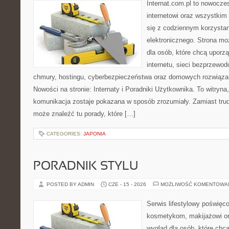
Internat.com.pl to nowocze
internetowi oraz wszystkim
się z codziennym korzysta
elektronicznego. Strona m
dla osób, które chcą uporz
internetu, sieci bezprzewo
chmury, hostingu, cyberbezpieczeństwa oraz domowych rozwiąza
Nowości na stronie: Internaty i Poradniki Użytkownika. To witry
komunikacja zostaje pokazana w sposób zrozumiały. Zamiast trudn
może znaleźć tu porady, które […]
CATEGORIES:
JAPONIA
PORADNIK STYLU
POSTED BY ADMIN
CZE - 15 - 2026
MOŻLIWOŚĆ KOMENTOWA
Serwis lifestylowy poświęcon
kosmetykom, makijażowi or
wygląd dla osób, które chc