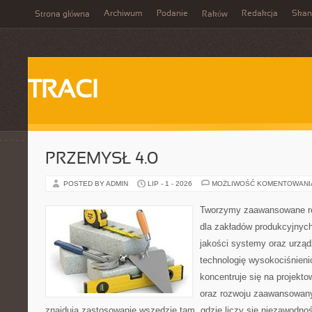
Archiwum
Podanie
Redakcja
Skan
Strona główna
Raków
TRACI
PRZEMYSŁ 4.0
POSTED BY ADMIN
LIP - 1 - 2026
MOŻLIWOŚĆ KOMENTOWAN
Tworzymy zaawansowane ro
dla zakładów produkcyjnych
jakości systemy oraz urzą
technologię wysokociśnieni
koncentruje się na projekto
oraz rozwoju zaawansowany
znajdują zastosowanie wszędzie tam, gdzie liczy się niezawodno