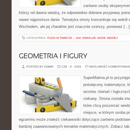
zarówno osoby eksperymentu
którzy od dawna wiedzą, że odpowiednio dobrane przyprawy potraf
nawet najprostsze danie. Tematyka strony koncentruje się wokół
Wschodem, ale jej charakter jest znacznie szerszy, ponieważ […]
CATEGORIES:
PIZZA W ŚWIECIE – JAK SMAKUJE GDZIE INDZIEJ
GEOMETRIA I FIGURY
POSTED BY ADMIN
CZE - 9 - 2026
MOŻLIWOŚĆ KOMENTOWAN
SuperMatma.pl to przystępn
poświęcony matematyce, któ
wzorów, równań i logicznyc
ciekawy. Strona została st
które chcą poszerzać wied
miejsce, w którym osoba pr
egzaminu może znaleźć ciekawostki dotyczące zarówno podstawo
bardziej zaawansowanych tematów matematycznych. Zobacz takż