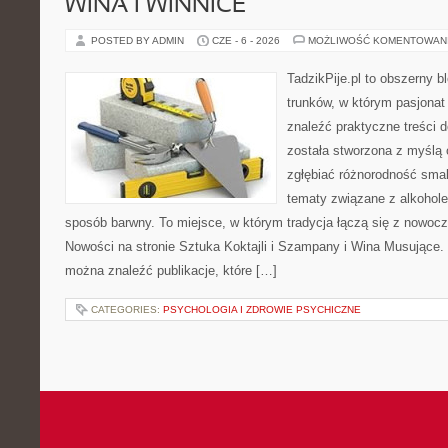
WINA I WINNICE
POSTED BY ADMIN
CZE - 6 - 2026
MOŻLIWOŚĆ KOMENTOWAN
TadzikPije.pl to obszerny 
trunków, w którym pasjona
znaleźć praktyczne treści d
została stworzona z myślą 
zgłębiać różnorodność smak
tematy związane z alkohol
sposób barwny. To miejsce, w którym tradycja łączą się z nowoc
Nowości na stronie Sztuka Koktajli i Szampany i Wina Musujące. N
można znaleźć publikacje, które […]
CATEGORIES:
PSYCHOLOGIA I ZDROWIE PSYCHICZNE