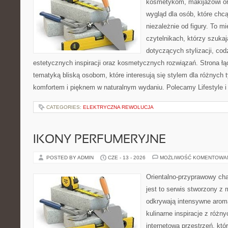
kosmetykom, makijażowi or
wygląd dla osób, które chc
niezależnie od figury. To m
czytelnikach, którzy szuka
dotyczących stylizacji, cod
estetycznych inspiracji oraz kosmetycznych rozwiązań. Strona ł
tematyką bliską osobom, które interesują się stylem dla różnych 
komfortem i pięknem w naturalnym wydaniu. Polecamy Lifestyle i
CATEGORIES:
ELEKTRYCZNA REWOLUCJA
IKONY PERFUMERYJNE
POSTED BY ADMIN
CZE - 13 - 2026
MOŻLIWOŚĆ KOMENTOWA
Orientalno-przyprawowy char
jest to serwis stworzony z 
odkrywają intensywne aroma
kulinarne inspiracje z różny
internetowa przestrzeń, kt