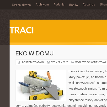
Archiwum
Podanie
Redakcja
Skan
Strona główna
Raków
TRACI
EKO W DOMU
POSTED BY ADMIN
CZE - 27 - 2026
MOŻLIWOŚĆ KOMENTOWA
Ekos-Sułów to inspirujący b
który pokazuje, że troska 
wielkich wyrzeczeń, skompl
kosztownych zmian. To miej
może znaleźć wskazówki, p
przystępne teksty dotyczą
domu, zakupów, podróży, gotowania, energii, recyklingu, przyrod