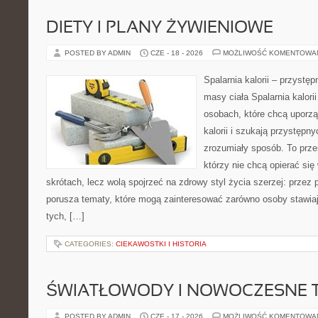
DIETY I PLANY ŻYWIENIOWE
POSTED BY ADMIN
CZE - 18 - 2026
MOŻLIWOŚĆ KOMENTOWA
Spalarnia kalorii – przystę
masy ciała Spalarnia kalori
osobach, które chcą uporz
kalorii i szukają przystępn
zrozumiały sposób. To przes
którzy nie chcą opierać się
skrótach, lecz wolą spojrzeć na zdrowy styl życia szerzej: przez
porusza tematy, które mogą zainteresować zarówno osoby stawiają
tych, […]
CATEGORIES:
CIEKAWOSTKI I HISTORIA
ŚWIATŁOWODY I NOWOCZESNE 
POSTED BY ADMIN
CZE - 17 - 2026
MOŻLIWOŚĆ KOMENTOWA