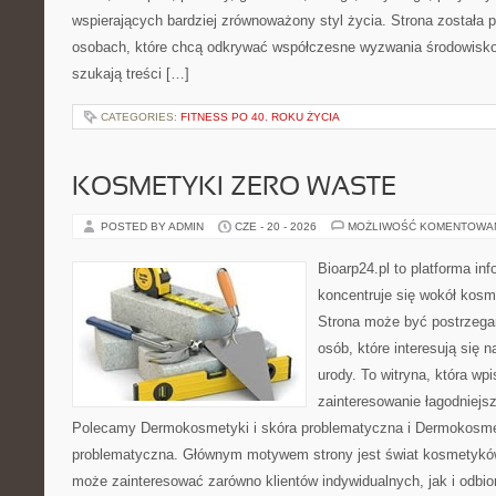
wspierających bardziej zrównoważony styl życia. Strona została
osobach, które chcą odkrywać współczesne wyzwania środowisko
szukają treści […]
CATEGORIES:
FITNESS PO 40. ROKU ŻYCIA
KOSMETYKI ZERO WASTE
POSTED BY ADMIN
CZE - 20 - 2026
MOŻLIWOŚĆ KOMENTOWA
Bioarp24.pl to platforma in
koncentruje się wokół kos
Strona może być postrzegan
osób, które interesują się 
urody. To witryna, która wp
zainteresowanie łagodniejs
Polecamy Dermokosmetyki i skóra problematyczna i Dermokosmet
problematyczna. Głównym motywem strony jest świat kosmetyków
może zainteresować zarówno klientów indywidualnych, jak i odbio