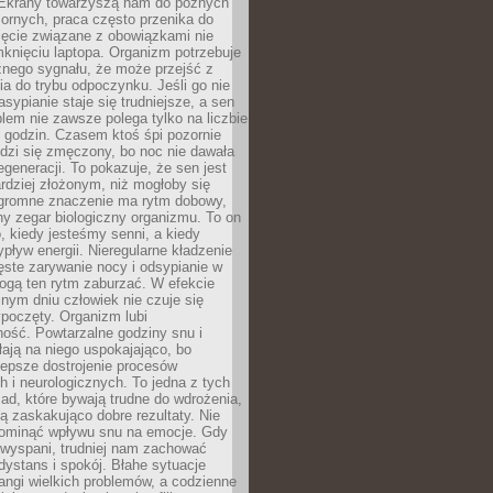
. Ekrany towarzyszą nam do późnych
ornych, praca często przenika do
ięcie związane z obowiązkami nie
knięciu laptopa. Organizm potrzebuje
źnego sygnału, że może przejść z
nia do trybu odpoczynku. Jeśli go nie
asypianie staje się trudniejsze, a sen
blem nie zawsze polega tylko na liczbie
 godzin. Czasem ktoś śpi pozornie
udzi się zmęczony, bo noc nie dawała
egeneracji. To pokazuje, że sen jest
dziej złożonym, niż mogłoby się
romne znaczenie ma rytm dobowy,
lny zegar biologiczny organizmu. To on
, kiedy jesteśmy senni, a kiedy
pływ energii. Nieregularne kładzenie
ęste zarywanie nocy i odsypianie w
gą ten rytm zaburzać. W efekcie
nym dniu człowiek nie czuje się
poczęty. Organizm lubi
ość. Powtarzalne godziny snu i
łają na niego uspokajająco, bo
lepsze dostrojenie procesów
 i neurologicznych. To jedna z tych
ad, które bywają trudne do wdrożenia,
ą zaskakująco dobre rezultaty. Nie
ominąć wpływu snu na emocje. Gdy
ewyspani, trudniej nam zachować
 dystans i spokój. Błahe sytuacje
rangi wielkich problemów, a codzienne