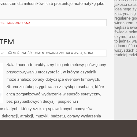
zestrzeń dla miłośników liczb prezentuje matematykę jako
jakości dzia
idealnego ży
zaczyna się 
regularne go
wieczorem, m
RIE I METAMORFOZY
większa uwa
świecie peł
czymś, o co 
to jednak wa
ATEM
odporność i
wszystkich p
MIEJSCA
026
MOŻLIWOŚĆ KOMENTOWANIA
ZOSTAŁA WYŁĄCZONA
trudniej rad
Z
KLIMATEM
Sala Lacerta to praktyczny blog internetowy poświęcony
przygotowywaniu uroczystości, w którym czytelnik
może znaleźć porady dotyczące eventów firmowych.
Strona została przygotowana z myślą o osobach, które
chcą zorganizować wydarzenie w sposób estetyczny,
bez przypadkowych decyzji, pośpiechu i
ce dla tych, którzy szukają sprawdzonych pomysłów
dekoracji, atrakcji, muzyki, budżetu, oprawy wydarzenia
Nowości na stronie Poradnik Organizatora i Poradnik