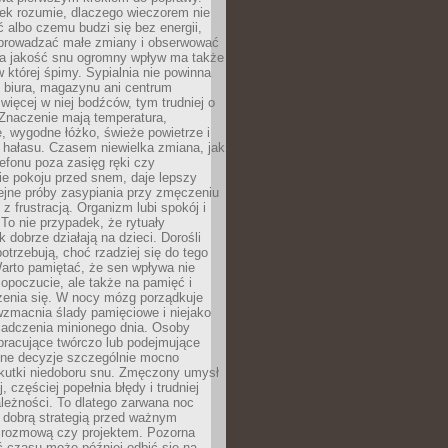
iek rozumie, dlaczego wieczorem nie
albo czemu budzi się bez energii,
wprowadzać małe zmiany i obserwować
 Na jakość snu ogromny wpływ ma także
w której śpimy. Sypialnia nie powinna
 biura, magazynu ani centrum
 więcej w niej bodźców, tym trudniej o
 Znaczenie mają temperatura,
, wygodne łóżko, świeże powietrze i
 hałasu. Czasem niewielka zmiana, jak
lefonu poza zasięg ręki czy
ie pokoju przed snem, daje lepszy
lejne próby zasypiania przy zmęczeniu
z frustracją. Organizm lubi spokój i
 To nie przypadek, że rytuały
k dobrze działają na dzieci. Dorośli
potrzebują, choć rzadziej się do tego
arto pamiętać, że sen wpływa nie
opoczucie, ale także na pamięć i
zenia się. W nocy mózg porządkuje
wzmacnia ślady pamięciowe i niejako
iadczenia minionego dnia. Osoby
pracujące twórczo lub podejmujące
lne decyzje szczególnie mocno
kutki niedoboru snu. Zmęczony umysł
j, częściej popełnia błędy i trudniej
leżności. To dlatego zarwana noc
 dobrą strategią przed ważnym
rozmową czy projektem. Pozorna
 czasu może później odbić się na