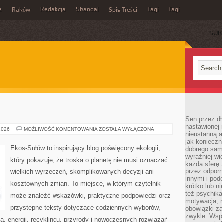
e
Redakcja
Skandal
Tagi
Tagi
Raków
Spis Treści
SUB
Sen przez dł
nastawionej 
EKO
 2026
MOŻLIWOŚĆ KOMENTOWANIA
ZOSTAŁA WYŁĄCZONA
nieustanną a
W
DOMU
jak konieczn
Ekos-Sułów to inspirujący blog poświęcony ekologii,
dobrego sam
wyraźniej wi
który pokazuje, że troska o planetę nie musi oznaczać
każdą sferę 
przez odporn
wielkich wyrzeczeń, skomplikowanych decyzji ani
innymi i pod
kosztownych zmian. To miejsce, w którym czytelnik
krótko lub ni
też psychika
może znaleźć wskazówki, praktyczne podpowiedzi oraz
motywacja, r
przystępne teksty dotyczące codziennych wyborów,
obowiązki za
zwykle. Wspó
, energii, recyklingu, przyrody i nowoczesnych rozwiązań