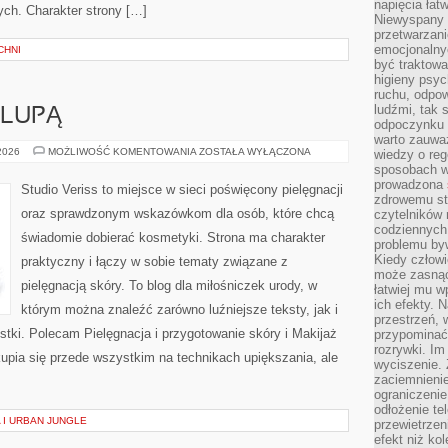
napięcia łatw
ych. Charakter strony […]
Niewyspany 
przetwarzan
emocjonalny
CHNI
być traktowa
higieny psyc
ruchu, odpow
ludźmi, tak
 LUPĄ
odpoczynku 
warto zauwa
KOSMETYKI
 2026
MOŻLIWOŚĆ KOMENTOWANIA
ZOSTAŁA WYŁĄCZONA
wiedzy o reg
POD
sposobach wy
LUPĄ
prowadzona
Studio Veriss to miejsce w sieci poświęcony pielęgnacji
zdrowemu sty
oraz sprawdzonym wskazówkom dla osób, które chcą
czytelników
codziennyc
świadomie dobierać kosmetyki. Strona ma charakter
problemu by
Kiedy człow
praktyczny i łączy w sobie tematy związane z
może zasnąć 
pielęgnacją skóry. To blog dla miłośniczek urody, w
łatwiej mu 
ich efekty.
którym można znaleźć zarówno luźniejsze teksty, jak i
przestrzeń, 
stki. Polecam Pielęgnacja i przygotowanie skóry i Makijaż
przypominać
rozrywki. Im
upia się przede wszystkim na technikach upiększania, ale
wyciszenie.
zaciemnienie
ograniczenie
odłożenie te
 I URBAN JUNGLE
przewietrzen
efekt niż ko