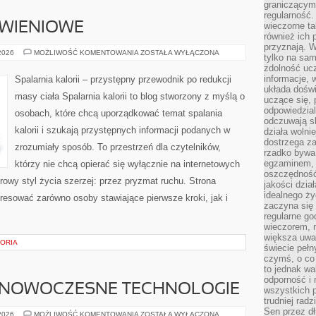
graniczącym 
regularność.
YWIENIOWE
wieczorne ta
również ich 
przyznają. W
DIETY
 2026
MOŻLIWOŚĆ KOMENTOWANIA
ZOSTAŁA WYŁĄCZONA
tylko na sam
I
zdolność uc
PLANY
ŻYWIENIOWE
informacje, 
Spalarnia kalorii – przystępny przewodnik po redukcji
układa dośw
masy ciała Spalarnia kalorii to blog stworzony z myślą o
uczące się, 
odpowiedzia
osobach, które chcą uporządkować temat spalania
odczuwają s
kalorii i szukają przystępnych informacji podanych w
działa wolnie
dostrzega za
zrozumiały sposób. To przestrzeń dla czytelników,
rzadko bywa
egzaminem, 
którzy nie chcą opierać się wyłącznie na internetowych
oszczędność
rowy styl życia szerzej: przez pryzmat ruchu. Strona
jakości dzia
idealnego ży
resować zarówno osoby stawiające pierwsze kroki, jak i
zaczyna się 
regularne go
wieczorem, m
większa uwa
TORIA
świecie peł
czymś, o co 
to jednak wa
odporność i
 NOWOCZESNE TECHNOLOGIE
wszystkich p
trudniej rad
Sen przez dł
ŚWIATŁOWODY
 2026
MOŻLIWOŚĆ KOMENTOWANIA
ZOSTAŁA WYŁĄCZONA