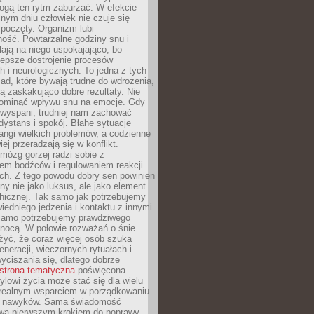
gą ten rytm zaburzać. W efekcie
nym dniu człowiek nie czuje się
poczęty. Organizm lubi
ość. Powtarzalne godziny snu i
łają na niego uspokajająco, bo
lepsze dostrojenie procesów
 i neurologicznych. To jedna z tych
ad, które bywają trudne do wdrożenia,
ą zaskakująco dobre rezultaty. Nie
ominąć wpływu snu na emocje. Gdy
ewyspani, trudniej nam zachować
 dystans i spokój. Błahe sytuacje
rangi wielkich problemów, a codzienne
iej przeradzają się w konflikt.
mózg gorzej radzi sobie z
iem bodźców i regulowaniem reakcji
ch. Z tego powodu dobry sen powinien
ny nie jako luksus, ale jako element
hicznej. Tak samo jak potrzebujemy
iedniego jedzenia i kontaktu z innymi
 samo potrzebujemy prawdziwego
nocą. W połowie rozważań o śnie
żyć, że coraz więcej osób szuka
eneracji, wieczornych rytuałach i
ciszania się, dlatego dobrze
strona tematyczna
poświęcona
lowi życia może stać się dla wielu
 realnym wsparciem w porządkowaniu
h nawyków. Sama świadomość
wa pierwszym krokiem do poprawy.