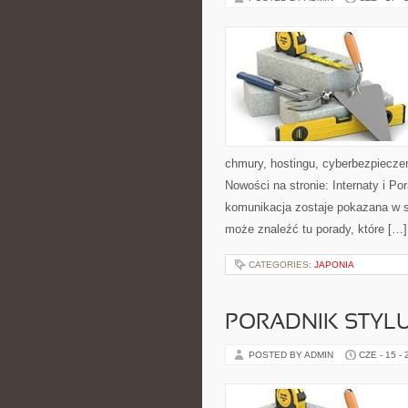
chmury, hostingu, cyberbezpiecz
Nowości na stronie: Internaty i P
komunikacja zostaje pokazana w sp
może znaleźć tu porady, które […]
CATEGORIES:
JAPONIA
PORADNIK STYL
POSTED BY ADMIN
CZE - 15 -