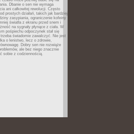
łania. Dbanie o sen nie wymaga
cia ani całkowitej rewolucji. Często
od prostych działań, takich jak bardziej
dziny zasypiania, ograniczenie kofeiny
niej światła z ekranu przed snem i
żność na sygnały płynące z ciała. W
nym pośpiechu odpoczynek stał się
trzeba świadomie zawalczyć. Nie jest
lka o lenistwo, lecz o zdrowie,
 równowagę. Dobry sen nie rozwiąże
roblemów, ale bez niego znacznie
zić sobie z codziennością.