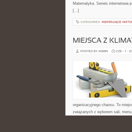
Matematyka. Serwis internetowa pr
[…]
CATEGORIES:
INSPIRUJĄCE HISTO
MIEJSCA Z KLIM
POSTED BY ADMIN
CZE - 7 - 2
organizacyjnego chaosu. To miejs
związanych z wyborem sali, menu, 
oraz atmosfery całego spotkania. 
Organizatora. […]