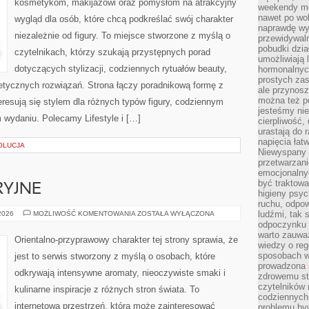
kosmetykom, makijażowi oraz pomysłom na atrakcyjny
weekendy mo
nawet po wol
wygląd dla osób, które chcą podkreślać swój charakter
naprawdę wy
niezależnie od figury. To miejsce stworzone z myślą o
przewidywaln
pobudki dzia
czytelnikach, którzy szukają przystępnych porad
umożliwiają 
dotyczących stylizacji, codziennych rytuałów beauty,
hormonalnych
prostych zas
metycznych rozwiązań. Strona łączy poradnikową formę z
ale przynosz
można też p
eresują się stylem dla różnych typów figury, codziennym
jesteśmy ni
 wydaniu. Polecamy Lifestyle i […]
cierpliwość,
urastają do 
napięcia łatw
OLUCJA
Niewyspany 
przetwarzan
emocjonalny
być traktowa
RYJNE
higieny psyc
ruchu, odpow
IKONY
ludźmi, tak
 2026
MOŻLIWOŚĆ KOMENTOWANIA
ZOSTAŁA WYŁĄCZONA
PERFUMERYJNE
odpoczynku 
warto zauwa
Orientalno-przyprawowy charakter tej strony sprawia, że
wiedzy o reg
sposobach wy
jest to serwis stworzony z myślą o osobach, które
prowadzona
odkrywają intensywne aromaty, nieoczywiste smaki i
zdrowemu sty
czytelników
kulinarne inspiracje z różnych stron świata. To
codziennyc
internetowa przestrzeń, która może zainteresować
problemu by