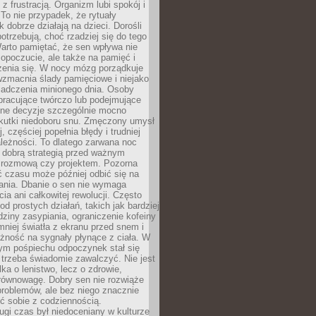
z frustracją. Organizm lubi spokój i
 To nie przypadek, że rytuały
k dobrze działają na dzieci. Dorośli
potrzebują, choć rzadziej się do tego
arto pamiętać, że sen wpływa nie
opoczucie, ale także na pamięć i
zenia się. W nocy mózg porządkuje
wzmacnia ślady pamięciowe i niejako
iadczenia minionego dnia. Osoby
pracujące twórczo lub podejmujące
lne decyzje szczególnie mocno
kutki niedoboru snu. Zmęczony umysł
j, częściej popełnia błędy i trudniej
leżności. To dlatego zarwana noc
 dobrą strategią przed ważnym
rozmową czy projektem. Pozorna
 czasu może później odbić się na
łania. Dbanie o sen nie wymaga
cia ani całkowitej rewolucji. Często
od prostych działań, takich jak bardziej
dziny zasypiania, ograniczenie kofeiny
niej światła z ekranu przed snem i
żność na sygnały płynące z ciała. W
nym pośpiechu odpoczynek stał się
trzeba świadomie zawalczyć. Nie jest
lka o lenistwo, lecz o zdrowie,
 równowagę. Dobry sen nie rozwiąże
roblemów, ale bez niego znacznie
zić sobie z codziennością.
ugi czas był niedoceniany w kulturze