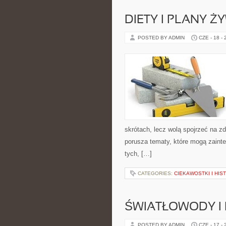
DIETY I PLANY Ż
POSTED BY ADMIN
CZE - 18 -
skrótach, lecz wolą spojrzeć na zd
porusza tematy, które mogą zainte
tych, […]
CATEGORIES:
CIEKAWOSTKI I HIS
ŚWIATŁOWODY I
POSTED BY ADMIN
CZE - 17 -