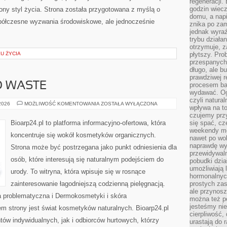
regeneracji
godzin wiecz
ny styl życia. Strona została przygotowana z myślą o
domu, a nap
półczesne wyzwania środowiskowe, ale jednocześnie
znika po zam
jednak wyra
trybu działa
otrzymuje, z
KU ŻYCIA
płytszy. Pro
przespanych
długo, ale b
prawdziwej r
O WASTE
procesem bar
wydawać. Og
czyli natura
KOSMETYKI
 2026
MOŻLIWOŚĆ KOMENTOWANIA
ZOSTAŁA WYŁĄCZONA
wpływa na to
ZERO
WASTE
czujemy przy
Bioarp24.pl to platforma informacyjno-ofertowa, która
się spać, cz
weekendy mo
koncentruje się wokół kosmetyków organicznych.
nawet po wol
naprawdę wy
Strona może być postrzegana jako punkt odniesienia dla
przewidywaln
osób, które interesują się naturalnym podejściem do
pobudki dzia
umożliwiają 
urody. To witryna, która wpisuje się w rosnące
hormonalnych
zainteresowanie łagodniejszą codzienną pielęgnacją.
prostych zas
ale przynosz
 problematyczna i Dermokosmetyki i skóra
można też p
jesteśmy ni
 strony jest świat kosmetyków naturalnych. Bioarp24.pl
cierpliwość,
ów indywidualnych, jak i odbiorców hurtowych, którzy
urastają do 