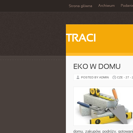
Archiwum
Podani
Strona główna
TRACI
EKO W DOMU
POSTED BY ADMIN
CZE - 27 -
domu, zakupów, podróży, gotowania