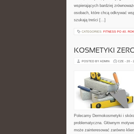
wspierających bardziej zrównoważo
osobach, które chcą odkrywać ws
szukają treści […]
CATEGORIES:
FITNESS PO 40. RO
KOSMETYKI ZER
POSTED BY ADMIN
CZE - 20 -
Polecamy Dermokosmetyki i skóra
problematyczna. Głównym motywem
może zainteresować zarówno klient