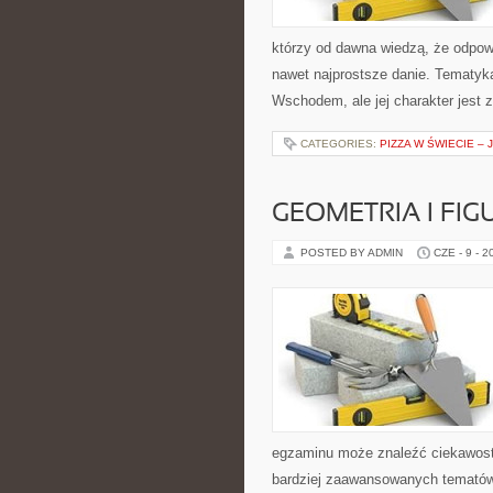
którzy od dawna wiedzą, że odpowi
nawet najprostsze danie. Tematyk
Wschodem, ale jej charakter jest 
CATEGORIES:
PIZZA W ŚWIECIE – 
GEOMETRIA I FIG
POSTED BY ADMIN
CZE - 9 - 2
egzaminu może znaleźć ciekawost
bardziej zaawansowanych tematów