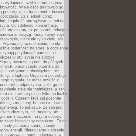
na wydajność, szybkie tempo życia i
ktywność. Wiele osób traktowało go
ą przerwę, a nie fundament zdrowia i
opoczucia. Dziś jednak coraz
dać, że jakość snu wpływa niemal na
życia. Od zdolności koncentracji,
ość organizmu, aż po nastrój, relacje z
ejmowanie decyzji. Kiedy śpimy zbyt
espokojnie, cierpi nie tylko ciało, ale
. Pojawia się rozdrażnienie, spada
ośnie podatność na stres, a codzienne
czynają przytłaczać bardziej niż
łczesny styl życia nie sprzyja
. Ekrany towarzyszą nam do późnych
ornych, praca często przenika do
ięcie związane z obowiązkami nie
knięciu laptopa. Organizm potrzebuje
źnego sygnału, że może przejść z
nia do trybu odpoczynku. Jeśli go nie
asypianie staje się trudniejsze, a sen
blem nie zawsze polega tylko na liczbie
 godzin. Czasem ktoś śpi pozornie
udzi się zmęczony, bo noc nie dawała
egeneracji. To pokazuje, że sen jest
dziej złożonym, niż mogłoby się
romne znaczenie ma rytm dobowy,
lny zegar biologiczny organizmu. To on
, kiedy jesteśmy senni, a kiedy
pływ energii. Nieregularne kładzenie
ęste zarywanie nocy i odsypianie w