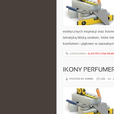
estetycznych inspiracji oraz kos
tematyką bliską osobom, które int
komfortem i pięknem w naturalnym
CATEGORIES:
ELEKTRYCZNA REW
IKONY PERFUME
POSTED BY ADMIN
CZE - 13 -