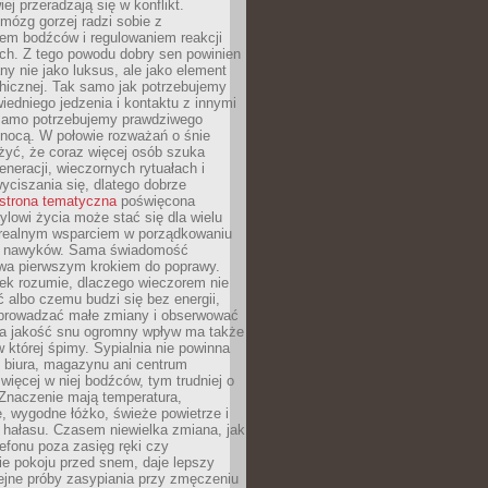
iej przeradzają się w konflikt.
mózg gorzej radzi sobie z
iem bodźców i regulowaniem reakcji
ch. Z tego powodu dobry sen powinien
ny nie jako luksus, ale jako element
hicznej. Tak samo jak potrzebujemy
iedniego jedzenia i kontaktu z innymi
 samo potrzebujemy prawdziwego
nocą. W połowie rozważań o śnie
żyć, że coraz więcej osób szuka
eneracji, wieczornych rytuałach i
ciszania się, dlatego dobrze
strona tematyczna
poświęcona
lowi życia może stać się dla wielu
 realnym wsparciem w porządkowaniu
h nawyków. Sama świadomość
wa pierwszym krokiem do poprawy.
iek rozumie, dlaczego wieczorem nie
albo czemu budzi się bez energii,
wprowadzać małe zmiany i obserwować
 Na jakość snu ogromny wpływ ma także
w której śpimy. Sypialnia nie powinna
 biura, magazynu ani centrum
 więcej w niej bodźców, tym trudniej o
 Znaczenie mają temperatura,
, wygodne łóżko, świeże powietrze i
 hałasu. Czasem niewielka zmiana, jak
lefonu poza zasięg ręki czy
ie pokoju przed snem, daje lepszy
lejne próby zasypiania przy zmęczeniu