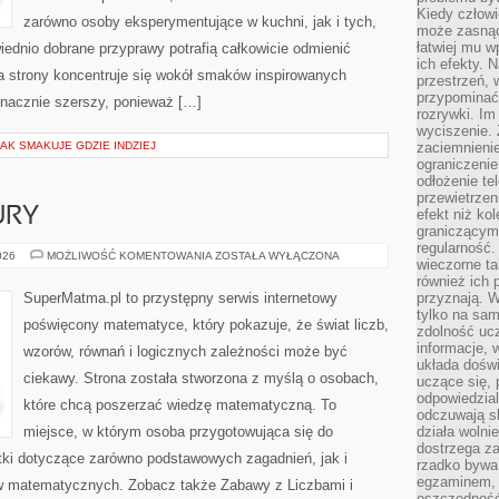
Kiedy człow
zarówno osoby eksperymentujące w kuchni, jak i tych,
może zasnąć 
łatwiej mu 
ednio dobrane przyprawy potrafią całkowicie odmienić
ich efekty.
a strony koncentruje się wokół smaków inspirowanych
przestrzeń, 
przypominać
znacznie szerszy, ponieważ […]
rozrywki. Im
wyciszenie.
JAK SMAKUJE GDZIE INDZIEJ
zaciemnienie
ograniczenie
odłożenie te
przewietrzen
URY
efekt niż ko
graniczącym 
regularność.
GEOMETRIA
026
MOŻLIWOŚĆ KOMENTOWANIA
ZOSTAŁA WYŁĄCZONA
wieczorne ta
I
FIGURY
również ich 
SuperMatma.pl to przystępny serwis internetowy
przyznają. W
tylko na sam
poświęcony matematyce, który pokazuje, że świat liczb,
zdolność uc
informacje, 
wzorów, równań i logicznych zależności może być
układa dośw
ciekawy. Strona została stworzona z myślą o osobach,
uczące się, 
odpowiedzia
które chcą poszerzać wiedzę matematyczną. To
odczuwają s
miejsce, w którym osoba przygotowująca się do
działa wolnie
dostrzega za
ki dotyczące zarówno podstawowych zagadnień, jak i
rzadko bywa
egzaminem, 
 matematycznych. Zobacz także Zabawy z Liczbami i
oszczędność