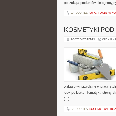
poszukują produktów pielęgnacyjn
CATEGORIES:
SUPERFOODS W KU
KOSMETYKI POD
POSTED BY ADMIN
CZE - 19 -
wskazówki przydatne w pracy styli
krok po kroku. Tematyka strony sk
[…]
CATEGORIES:
ROŚLINNE WNĘTRZA