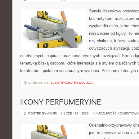
Serwis lifestylowy poświęcon
kosmetykom, makijażowi or
wygląd dla osób, które chc
niezależnie od figury. To m
czytelnikach, którzy szuka
dotyczących stylizacji, cod
estetycznych inspiracji oraz kosmetycznych rozwiązań. Strona ł
tematyką bliską osobom, które interesują się stylem dla różnych 
komfortem i pięknem w naturalnym wydaniu. Polecamy Lifestyle i
CATEGORIES:
ELEKTRYCZNA REWOLUCJA
IKONY PERFUMERYJNE
POSTED BY ADMIN
CZE - 13 - 2026
MOŻLIWOŚĆ KOMENTOWA
Orientalno-przyprawowy char
jest to serwis stworzony z 