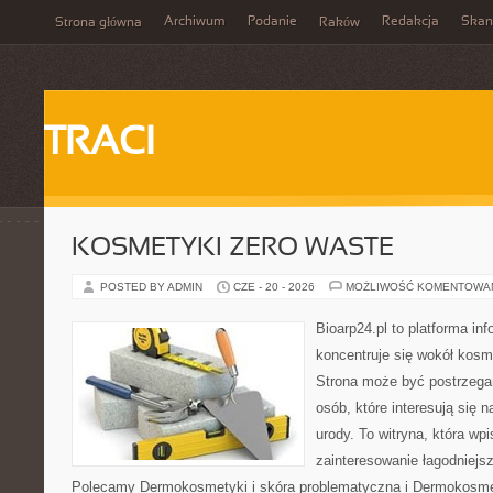
Archiwum
Podanie
Redakcja
Skan
Strona główna
Raków
TRACI
KOSMETYKI ZERO WASTE
POSTED BY ADMIN
CZE - 20 - 2026
MOŻLIWOŚĆ KOMENTOWA
Bioarp24.pl to platforma in
koncentruje się wokół kos
Strona może być postrzegan
osób, które interesują się 
urody. To witryna, która wp
zainteresowanie łagodniejs
Polecamy Dermokosmetyki i skóra problematyczna i Dermokosmet