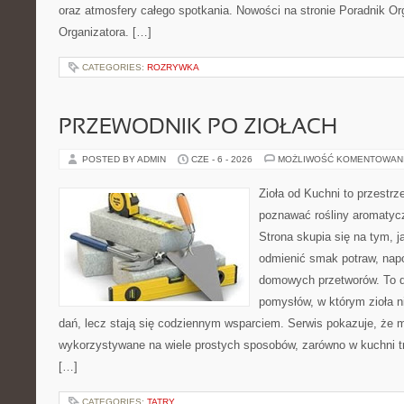
oraz atmosfery całego spotkania. Nowości na stronie Poradnik Org
Organizatora. […]
CATEGORIES:
ROZRYWKA
PRZEWODNIK PO ZIOŁACH
POSTED BY ADMIN
CZE - 6 - 2026
MOŻLIWOŚĆ KOMENTOWAN
Zioła od Kuchni to przestrz
poznawać rośliny aromatyc
Strona skupia się na tym, 
odmienić smak potraw, napo
domowych przetworów. To 
pomysłów, w którym zioła n
dań, lecz stają się codziennym wsparciem. Serwis pokazuje, że 
wykorzystywane na wiele prostych sposobów, zarówno w kuchni tra
[…]
CATEGORIES:
TATRY