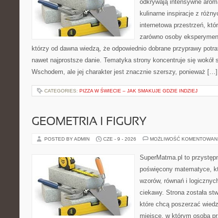
odkrywają intensywne aroma
kulinarne inspiracje z różny
internetowa przestrzeń, kt
zarówno osoby eksperymentu
którzy od dawna wiedzą, że odpowiednio dobrane przyprawy potraf
nawet najprostsze danie. Tematyka strony koncentruje się wokół
Wschodem, ale jej charakter jest znacznie szerszy, ponieważ […]
CATEGORIES:
PIZZA W ŚWIECIE – JAK SMAKUJE GDZIE INDZIEJ
GEOMETRIA I FIGURY
POSTED BY ADMIN
CZE - 9 - 2026
MOŻLIWOŚĆ KOMENTOWAN
SuperMatma.pl to przystępn
poświęcony matematyce, któ
wzorów, równań i logicznyc
ciekawy. Strona została st
które chcą poszerzać wied
miejsce, w którym osoba pr