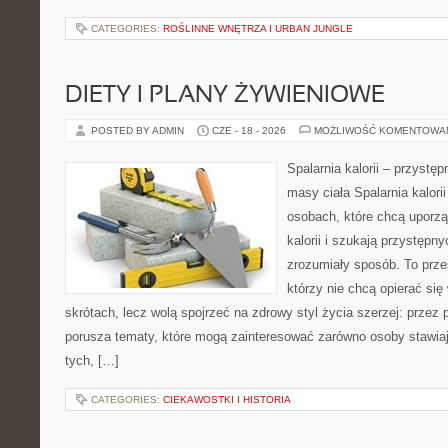
CATEGORIES:
ROŚLINNE WNĘTRZA I URBAN JUNGLE
DIETY I PLANY ŻYWIENIOWE
POSTED BY ADMIN
CZE - 18 - 2026
MOŻLIWOŚĆ KOMENTOWA
Spalarnia kalorii – przystę
masy ciała Spalarnia kalori
osobach, które chcą uporz
kalorii i szukają przystępn
zrozumiały sposób. To przes
którzy nie chcą opierać się
skrótach, lecz wolą spojrzeć na zdrowy styl życia szerzej: przez
porusza tematy, które mogą zainteresować zarówno osoby stawiają
tych, […]
CATEGORIES:
CIEKAWOSTKI I HISTORIA