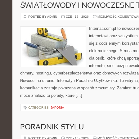
ŚWIATŁOWODY I NOWOCZESNE 
POSTED BY ADMIN
CZE - 17 - 2026
MOŻLIWOŚĆ KOMENTOWA
Internat.com.pl to nowocze
internetowi oraz wszystkim
się z codziennym korzysta
elektronicznego. Strona m
dla osób, które chcą uporz
internetu, sieci bezprzewo
chmury, hostingu, cyberbezpieczeństwa oraz domowych rozwiąza
Nowości na stronie: Internaty i Poradniki Użytkownika. To witry
komunikacja zostaje pokazana w sposób zrozumiały. Zamiast trudn
może znaleźć tu porady, które […]
CATEGORIES:
JAPONIA
PORADNIK STYLU
POSTED BY ADMIN
CZE - 15 - 2026
MOŻLIWOŚĆ KOMENTOWA