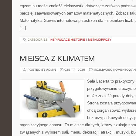
egzaminu może znaleźć ciekawostki dotyczące zarówno podstawo
bardziej zaawansowanych tematów matematycznych. Zobacz takż
Matematyka. Serwis internetowa przestrzeń dla miłośników liczb
[…]
CATEGORIES:
INSPIRUJĄCE HISTORIE I METAMORFOZY
MIEJSCA Z KLIMATEM
POSTED BY ADMIN
CZE - 7 - 2026
MOŻLIWOŚĆ KOMENTOWAN
Sala Lacerta to praktyczny
przygotowywaniu uroczystoś
może znaleźć porady dotyc
Strona została przygotowan
chcą zorganizować wydarze
bez przypadkowych decyzji,
organizacyjnego chaosu. To miejsce dla tych, którzy szukają s
związanych z wyborem sali, menu, dekoracji, atrakcji, muzyki, b