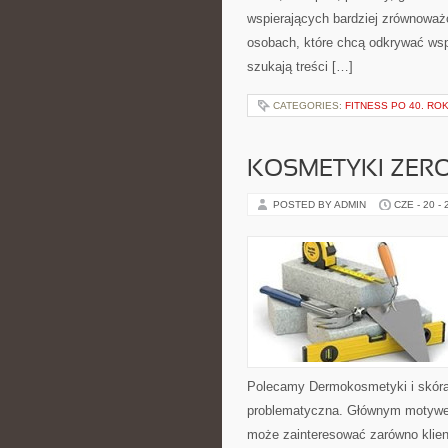
wspierających bardziej zrównoważo
osobach, które chcą odkrywać ws
szukają treści […]
CATEGORIES:
FITNESS PO 40. RO
KOSMETYKI ZER
POSTED BY ADMIN
CZE - 20 -
Polecamy Dermokosmetyki i skóra
problematyczna. Głównym motywem
może zainteresować zarówno klient