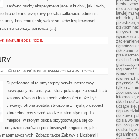
Kiedy człow
zarówno osoby eksperymentujące w kuchni, jak i tych,
może zasnąć 
łatwiej mu 
ednio dobrane przyprawy potrafią całkowicie odmienić
ich efekty.
a strony koncentruje się wokół smaków inspirowanych
przestrzeń, 
przypominać
znacznie szerszy, ponieważ […]
rozrywki. Im
wyciszenie.
JAK SMAKUJE GDZIE INDZIEJ
zaciemnienie
ograniczenie
odłożenie te
przewietrzen
URY
efekt niż ko
graniczącym 
regularność.
GEOMETRIA
026
MOŻLIWOŚĆ KOMENTOWANIA
ZOSTAŁA WYŁĄCZONA
wieczorne ta
I
FIGURY
również ich 
SuperMatma.pl to przystępny serwis internetowy
przyznają. W
tylko na sam
poświęcony matematyce, który pokazuje, że świat liczb,
zdolność uc
informacje, 
wzorów, równań i logicznych zależności może być
układa dośw
ciekawy. Strona została stworzona z myślą o osobach,
uczące się, 
odpowiedzia
które chcą poszerzać wiedzę matematyczną. To
odczuwają s
miejsce, w którym osoba przygotowująca się do
działa wolnie
dostrzega za
ki dotyczące zarówno podstawowych zagadnień, jak i
rzadko bywa
egzaminem, 
 matematycznych. Zobacz także Zabawy z Liczbami i
oszczędność