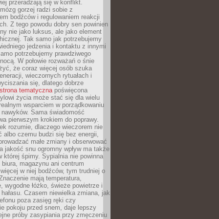
iej przeradzają się w konflikt.
mózg gorzej radzi sobie z
iem bodźców i regulowaniem reakcji
ch. Z tego powodu dobry sen powinien
ny nie jako luksus, ale jako element
hicznej. Tak samo jak potrzebujemy
iedniego jedzenia i kontaktu z innymi
 samo potrzebujemy prawdziwego
nocą. W połowie rozważań o śnie
żyć, że coraz więcej osób szuka
eneracji, wieczornych rytuałach i
ciszania się, dlatego dobrze
strona tematyczna
poświęcona
lowi życia może stać się dla wielu
 realnym wsparciem w porządkowaniu
h nawyków. Sama świadomość
wa pierwszym krokiem do poprawy.
iek rozumie, dlaczego wieczorem nie
albo czemu budzi się bez energii,
wprowadzać małe zmiany i obserwować
 Na jakość snu ogromny wpływ ma także
w której śpimy. Sypialnia nie powinna
 biura, magazynu ani centrum
 więcej w niej bodźców, tym trudniej o
 Znaczenie mają temperatura,
, wygodne łóżko, świeże powietrze i
 hałasu. Czasem niewielka zmiana, jak
lefonu poza zasięg ręki czy
ie pokoju przed snem, daje lepszy
lejne próby zasypiania przy zmęczeniu