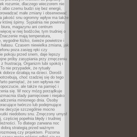
iek rozumie, dlaczego wieczorem nie
albo czemu budzi się bez energii,
wprowadzać małe zmiany i obserwować
 Na jakość snu ogromny wpływ ma także
w której śpimy. Sypialnia nie powinna
 biura, magazynu ani centrum
 więcej w niej bodźców, tym trudniej o
 Znaczenie mają temperatura,
, wygodne łóżko, świeże powietrze i
 hałasu. Czasem niewielka zmiana, jak
lefonu poza zasięg ręki czy
ie pokoju przed snem, daje lepszy
lejne próby zasypiania przy zmęczeniu
z frustracją. Organizm lubi spokój i
 To nie przypadek, że rytuały
k dobrze działają na dzieci. Dorośli
potrzebują, choć rzadziej się do tego
arto pamiętać, że sen wpływa nie
opoczucie, ale także na pamięć i
zenia się. W nocy mózg porządkuje
wzmacnia ślady pamięciowe i niejako
iadczenia minionego dnia. Osoby
pracujące twórczo lub podejmujące
lne decyzje szczególnie mocno
kutki niedoboru snu. Zmęczony umysł
j, częściej popełnia błędy i trudniej
leżności. To dlatego zarwana noc
 dobrą strategią przed ważnym
rozmową czy projektem. Pozorna
 czasu może później odbić się na