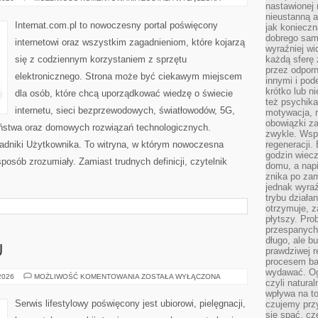
nastawionej 
I
NOWOCZESNE
nieustanną a
TECHNOLOGIE
Internat.com.pl to nowoczesny portal poświęcony
jak konieczn
dobrego sam
internetowi oraz wszystkim zagadnieniom, które kojarzą
wyraźniej wi
się z codziennym korzystaniem z sprzętu
każdą sferę 
przez odporn
elektronicznego. Strona może być ciekawym miejscem
innymi i pod
krótko lub ni
dla osób, które chcą uporządkować wiedzę o świecie
też psychika
internetu, sieci bezprzewodowych, światłowodów, 5G,
motywacja, r
obowiązki za
eństwa oraz domowych rozwiązań technologicznych.
zwykle. Wspó
oradniki Użytkownika. To witryna, w którym nowoczesna
regeneracji
godzin wiecz
osób zrozumiały. Zamiast trudnych definicji, czytelnik
domu, a nap
znika po zam
jednak wyra
trybu działa
otrzymuje, z
płytszy. Pro
przespanych
długo, ale b
U
prawdziwej r
procesem bar
wydawać. Og
PORADNIK
 2026
MOŻLIWOŚĆ KOMENTOWANIA
ZOSTAŁA WYŁĄCZONA
czyli natura
STYLU
wpływa na to
Serwis lifestylowy poświęcony jest ubiorowi, pielęgnacji,
czujemy przy
się spać, cz