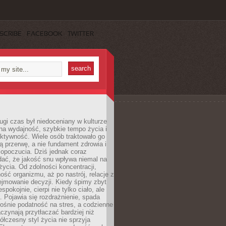
SCRIBE
FACEBOOK
TWITTER
ugi czas był niedoceniany w kulturze
na wydajność, szybkie tempo życia i
ktywność. Wiele osób traktowało go
ą przerwę, a nie fundament zdrowia i
opoczucia. Dziś jednak coraz
dać, że jakość snu wpływa niemal na
życia. Od zdolności koncentracji,
ość organizmu, aż po nastrój, relacje z
ejmowanie decyzji. Kiedy śpimy zbyt
espokojnie, cierpi nie tylko ciało, ale
. Pojawia się rozdrażnienie, spada
ośnie podatność na stres, a codzienne
czynają przytłaczać bardziej niż
łczesny styl życia nie sprzyja