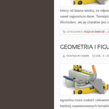
którzy od dawna wiedzą, że odpowi
nawet najprostsze danie. Tematyk
Wschodem, ale jej charakter jest 
CATEGORIES:
PIZZA W ŚWIECIE – 
GEOMETRIA I FIG
POSTED BY ADMIN
CZE - 9 - 2
egzaminu może znaleźć ciekawost
bardziej zaawansowanych tematów