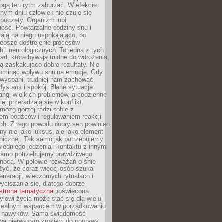
gą ten rytm zaburzać. W efekcie
nym dniu człowiek nie czuje się
poczęty. Organizm lubi
ość. Powtarzalne godziny snu i
łają na niego uspokajająco, bo
lepsze dostrojenie procesów
 i neurologicznych. To jedna z tych
ad, które bywają trudne do wdrożenia,
ą zaskakująco dobre rezultaty. Nie
ominąć wpływu snu na emocje. Gdy
ewyspani, trudniej nam zachować
 dystans i spokój. Błahe sytuacje
rangi wielkich problemów, a codzienne
iej przeradzają się w konflikt.
mózg gorzej radzi sobie z
iem bodźców i regulowaniem reakcji
ch. Z tego powodu dobry sen powinien
ny nie jako luksus, ale jako element
hicznej. Tak samo jak potrzebujemy
iedniego jedzenia i kontaktu z innymi
 samo potrzebujemy prawdziwego
nocą. W połowie rozważań o śnie
żyć, że coraz więcej osób szuka
eneracji, wieczornych rytuałach i
ciszania się, dlatego dobrze
strona tematyczna
poświęcona
lowi życia może stać się dla wielu
 realnym wsparciem w porządkowaniu
h nawyków. Sama świadomość
wa pierwszym krokiem do poprawy.