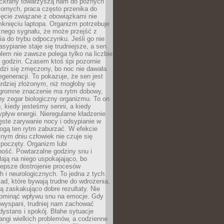
. Ekrany towarzyszą nam do późnych
ornych, praca często przenika do
ięcie związane z obowiązkami nie
knięciu laptopa. Organizm potrzebuje
źnego sygnału, że może przejść z
nia do trybu odpoczynku. Jeśli go nie
asypianie staje się trudniejsze, a sen
blem nie zawsze polega tylko na liczbie
 godzin. Czasem ktoś śpi pozornie
udzi się zmęczony, bo noc nie dawała
egeneracji. To pokazuje, że sen jest
dziej złożonym, niż mogłoby się
romne znaczenie ma rytm dobowy,
lny zegar biologiczny organizmu. To on
, kiedy jesteśmy senni, a kiedy
pływ energii. Nieregularne kładzenie
ęste zarywanie nocy i odsypianie w
gą ten rytm zaburzać. W efekcie
nym dniu człowiek nie czuje się
poczęty. Organizm lubi
ość. Powtarzalne godziny snu i
łają na niego uspokajająco, bo
lepsze dostrojenie procesów
 i neurologicznych. To jedna z tych
ad, które bywają trudne do wdrożenia,
ą zaskakująco dobre rezultaty. Nie
ominąć wpływu snu na emocje. Gdy
ewyspani, trudniej nam zachować
 dystans i spokój. Błahe sytuacje
rangi wielkich problemów, a codzienne