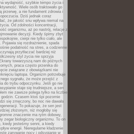
na wydajność, szybkie tempo życia i
ktywność. Wiele osób traktowało go
ą przerwę, a nie fundament zdrowia i
opoczucia. Dziś jednak coraz
dać, że jakość snu wpływa niemal na
życia. Od zdolności koncentracji,
ość organizmu, aż po nastrój, relacje z
ejmowanie decyzji. Kiedy śpimy zbyt
espokojnie, cierpi nie tylko ciało, ale
. Pojawia się rozdrażnienie, spada
ośnie podatność na stres, a codzienne
czynają przytłaczać bardziej niż
łczesny styl życia nie sprzyja
. Ekrany towarzyszą nam do późnych
ornych, praca często przenika do
ięcie związane z obowiązkami nie
knięciu laptopa. Organizm potrzebuje
źnego sygnału, że może przejść z
nia do trybu odpoczynku. Jeśli go nie
asypianie staje się trudniejsze, a sen
blem nie zawsze polega tylko na liczbie
 godzin. Czasem ktoś śpi pozornie
udzi się zmęczony, bo noc nie dawała
egeneracji. To pokazuje, że sen jest
dziej złożonym, niż mogłoby się
romne znaczenie ma rytm dobowy,
lny zegar biologiczny organizmu. To on
, kiedy jesteśmy senni, a kiedy
pływ energii. Nieregularne kładzenie
ęste zarywanie nocy i odsypianie w