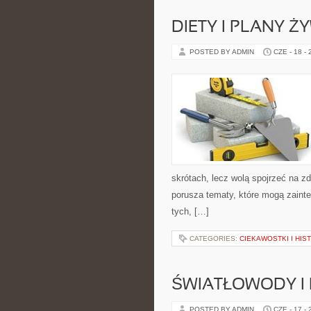
DIETY I PLANY Ż
POSTED BY ADMIN
CZE - 18 -
skrótach, lecz wolą spojrzeć na zd
porusza tematy, które mogą zainte
tych, […]
CATEGORIES:
CIEKAWOSTKI I HIS
ŚWIATŁOWODY I
POSTED BY ADMIN
CZE - 17 -