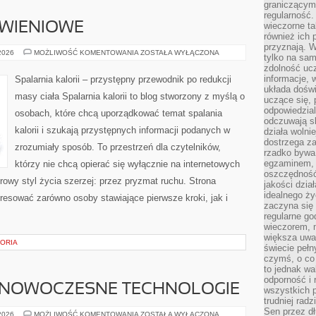
graniczącym 
regularność.
YWIENIOWE
wieczorne ta
również ich 
przyznają. W
DIETY
 2026
MOŻLIWOŚĆ KOMENTOWANIA
ZOSTAŁA WYŁĄCZONA
tylko na sam
I
zdolność uc
PLANY
ŻYWIENIOWE
informacje, 
Spalarnia kalorii – przystępny przewodnik po redukcji
układa dośw
masy ciała Spalarnia kalorii to blog stworzony z myślą o
uczące się, 
odpowiedzia
osobach, które chcą uporządkować temat spalania
odczuwają s
kalorii i szukają przystępnych informacji podanych w
działa wolnie
dostrzega za
zrozumiały sposób. To przestrzeń dla czytelników,
rzadko bywa
egzaminem, 
którzy nie chcą opierać się wyłącznie na internetowych
oszczędność
rowy styl życia szerzej: przez pryzmat ruchu. Strona
jakości dzia
idealnego ży
resować zarówno osoby stawiające pierwsze kroki, jak i
zaczyna się 
regularne go
wieczorem, m
większa uwa
TORIA
świecie peł
czymś, o co 
to jednak wa
odporność i
 NOWOCZESNE TECHNOLOGIE
wszystkich p
trudniej rad
Sen przez dł
ŚWIATŁOWODY
 2026
MOŻLIWOŚĆ KOMENTOWANIA
ZOSTAŁA WYŁĄCZONA