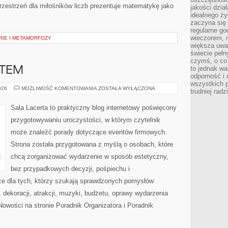
zestrzeń dla miłośników liczb prezentuje matematykę jako
jakości dzia
idealnego ży
zaczyna się 
regularne go
wieczorem, m
RIE I METAMORFOZY
większa uwa
świecie peł
czymś, o co 
to jednak wa
ATEM
odporność i
wszystkich p
MIEJSCA
026
MOŻLIWOŚĆ KOMENTOWANIA
ZOSTAŁA WYŁĄCZONA
trudniej rad
Z
KLIMATEM
Sala Lacerta to praktyczny blog internetowy poświęcony
przygotowywaniu uroczystości, w którym czytelnik
może znaleźć porady dotyczące eventów firmowych.
Strona została przygotowana z myślą o osobach, które
chcą zorganizować wydarzenie w sposób estetyczny,
bez przypadkowych decyzji, pośpiechu i
ce dla tych, którzy szukają sprawdzonych pomysłów
dekoracji, atrakcji, muzyki, budżetu, oprawy wydarzenia
Nowości na stronie Poradnik Organizatora i Poradnik