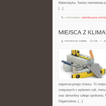
Matematyka. Serwis internetowa pr
[…]
CATEGORIES:
INSPIRUJĄCE HISTO
MIEJSCA Z KLIM
POSTED BY ADMIN
CZE - 7 - 2
organizacyjnego chaosu. To miejs
związanych z wyborem sali, menu, 
oraz atmosfery całego spotkania. 
Organizatora. […]