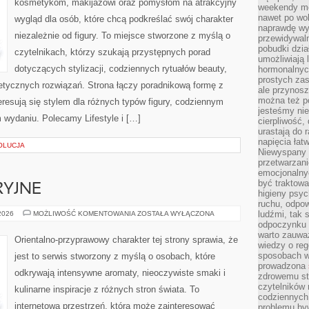
kosmetykom, makijażowi oraz pomysłom na atrakcyjny
weekendy mo
nawet po wol
wygląd dla osób, które chcą podkreślać swój charakter
naprawdę wy
niezależnie od figury. To miejsce stworzone z myślą o
przewidywaln
pobudki dzia
czytelnikach, którzy szukają przystępnych porad
umożliwiają 
dotyczących stylizacji, codziennych rytuałów beauty,
hormonalnych
prostych zas
metycznych rozwiązań. Strona łączy poradnikową formę z
ale przynosz
można też p
eresują się stylem dla różnych typów figury, codziennym
jesteśmy ni
 wydaniu. Polecamy Lifestyle i […]
cierpliwość,
urastają do 
napięcia łatw
OLUCJA
Niewyspany 
przetwarzan
emocjonalny
być traktowa
RYJNE
higieny psyc
ruchu, odpow
IKONY
ludźmi, tak
 2026
MOŻLIWOŚĆ KOMENTOWANIA
ZOSTAŁA WYŁĄCZONA
PERFUMERYJNE
odpoczynku 
warto zauwa
Orientalno-przyprawowy charakter tej strony sprawia, że
wiedzy o reg
sposobach wy
jest to serwis stworzony z myślą o osobach, które
prowadzona
odkrywają intensywne aromaty, nieoczywiste smaki i
zdrowemu sty
czytelników
kulinarne inspiracje z różnych stron świata. To
codziennyc
internetowa przestrzeń, która może zainteresować
problemu by