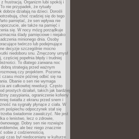
z frustracją. Organizm lubi spokój i
 To nie przypadek, że rytuały
k dobrze działają na dzieci. Dorośli
potrzebują, choć rzadziej się do tego
arto pamiętać, że sen wpływa nie
opoczucie, ale także na pamięć i
zenia się. W nocy mózg porządkuje
wzmacnia ślady pamięciowe i niejako
iadczenia minionego dnia. Osoby
pracujące twórczo lub podejmujące
lne decyzje szczególnie mocno
kutki niedoboru snu. Zmęczony umysł
j, częściej popełnia błędy i trudniej
leżności. To dlatego zarwana noc
 dobrą strategią przed ważnym
rozmową czy projektem. Pozorna
 czasu może później odbić się na
łania. Dbanie o sen nie wymaga
cia ani całkowitej rewolucji. Często
od prostych działań, takich jak bardziej
dziny zasypiania, ograniczenie kofeiny
niej światła z ekranu przed snem i
żność na sygnały płynące z ciała. W
nym pośpiechu odpoczynek stał się
trzeba świadomie zawalczyć. Nie jest
lka o lenistwo, lecz o zdrowie,
 równowagę. Dobry sen nie rozwiąże
roblemów, ale bez niego znacznie
zić sobie z codziennością.
ugi czas był niedoceniany w kulturze