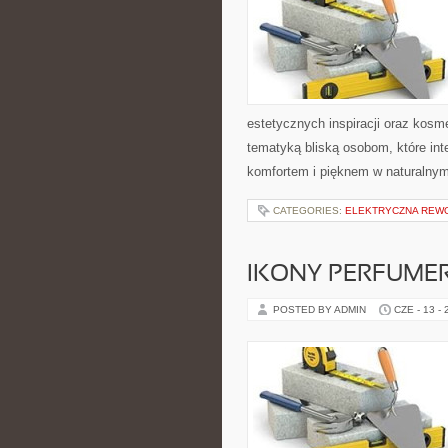
estetycznych inspiracji oraz kos
tematyką bliską osobom, które int
komfortem i pięknem w naturalnym
CATEGORIES:
ELEKTRYCZNA REW
IKONY PERFUME
POSTED BY ADMIN
CZE - 13 -