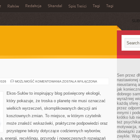
e
Redakcja
Skandal
Tagi
Tagi
Raków
Spis Treści
SUB
Sen przez dł
nastawionej 
EKO
 2026
MOŻLIWOŚĆ KOMENTOWANIA
ZOSTAŁA WYŁĄCZONA
nieustanną a
W
DOMU
jak konieczn
Ekos-Sułów to inspirujący blog poświęcony ekologii,
dobrego sam
wyraźniej wi
który pokazuje, że troska o planetę nie musi oznaczać
każdą sferę 
przez odporn
wielkich wyrzeczeń, skomplikowanych decyzji ani
innymi i pod
kosztownych zmian. To miejsce, w którym czytelnik
krótko lub ni
też psychika
może znaleźć wskazówki, praktyczne podpowiedzi oraz
motywacja, r
przystępne teksty dotyczące codziennych wyborów,
obowiązki za
zwykle. Wspó
, energii, recyklingu, przyrody i nowoczesnych rozwiązań