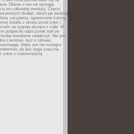
łania. Dbanie o sen nie wymaga
cia ani całkowitej rewolucji. Często
od prostych działań, takich jak bardziej
dziny zasypiania, ograniczenie kofeiny
niej światła z ekranu przed snem i
żność na sygnały płynące z ciała. W
nym pośpiechu odpoczynek stał się
trzeba świadomie zawalczyć. Nie jest
lka o lenistwo, lecz o zdrowie,
 równowagę. Dobry sen nie rozwiąże
roblemów, ale bez niego znacznie
zić sobie z codziennością.