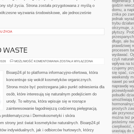
regeneracji
godzin wiecz
ny styl życia. Strona została przygotowana z myślą o
domu, a nap
półczesne wyzwania środowiskowe, ale jednocześnie
znika po zam
jednak wyra
trybu działa
otrzymuje, z
KU ŻYCIA
płytszy. Pro
przespanych
długo, ale b
prawdziwej r
O WASTE
procesem bar
wydawać. Og
czyli natura
KOSMETYKI
 2026
MOŻLIWOŚĆ KOMENTOWANIA
ZOSTAŁA WYŁĄCZONA
wpływa na to
ZERO
WASTE
czujemy przy
Bioarp24.pl to platforma informacyjno-ofertowa, która
się spać, cz
weekendy mo
koncentruje się wokół kosmetyków organicznych.
nawet po wol
naprawdę wy
Strona może być postrzegana jako punkt odniesienia dla
przewidywaln
osób, które interesują się naturalnym podejściem do
pobudki dzia
umożliwiają 
urody. To witryna, która wpisuje się w rosnące
hormonalnych
zainteresowanie łagodniejszą codzienną pielęgnacją.
prostych zas
ale przynosz
 problematyczna i Dermokosmetyki i skóra
można też p
jesteśmy ni
 strony jest świat kosmetyków naturalnych. Bioarp24.pl
cierpliwość,
ów indywidualnych, jak i odbiorców hurtowych, którzy
urastają do 