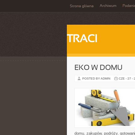
Archiwum
Podani
Strona główna
TRACI
EKO W DOMU
POSTED BY ADMIN
CZE - 27 -
domu, zakupów, podróży, gotowania