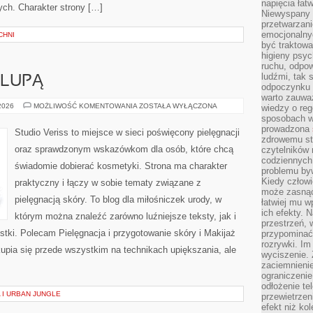
napięcia łatw
ych. Charakter strony […]
Niewyspany 
przetwarzan
emocjonalny
CHNI
być traktowa
higieny psyc
ruchu, odpow
ludźmi, tak
 LUPĄ
odpoczynku 
warto zauwa
KOSMETYKI
 2026
MOŻLIWOŚĆ KOMENTOWANIA
ZOSTAŁA WYŁĄCZONA
wiedzy o reg
POD
sposobach wy
LUPĄ
prowadzona
Studio Veriss to miejsce w sieci poświęcony pielęgnacji
zdrowemu sty
oraz sprawdzonym wskazówkom dla osób, które chcą
czytelników
codziennyc
świadomie dobierać kosmetyki. Strona ma charakter
problemu by
Kiedy człow
praktyczny i łączy w sobie tematy związane z
może zasnąć 
pielęgnacją skóry. To blog dla miłośniczek urody, w
łatwiej mu 
ich efekty.
którym można znaleźć zarówno luźniejsze teksty, jak i
przestrzeń, 
stki. Polecam Pielęgnacja i przygotowanie skóry i Makijaż
przypominać
rozrywki. Im
upia się przede wszystkim na technikach upiększania, ale
wyciszenie.
zaciemnienie
ograniczenie
odłożenie te
 I URBAN JUNGLE
przewietrzen
efekt niż ko