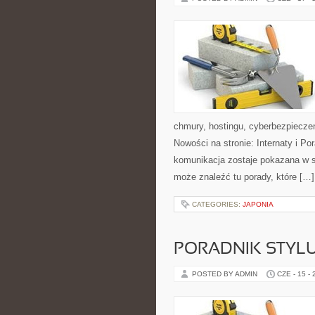
chmury, hostingu, cyberbezpiecz
Nowości na stronie: Internaty i P
komunikacja zostaje pokazana w sp
może znaleźć tu porady, które […]
CATEGORIES:
JAPONIA
PORADNIK STYL
POSTED BY ADMIN
CZE - 15 -