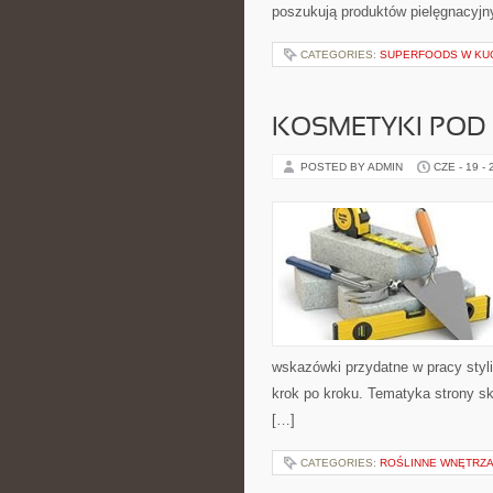
poszukują produktów pielęgnacyjn
CATEGORIES:
SUPERFOODS W KU
KOSMETYKI POD
POSTED BY ADMIN
CZE - 19 -
wskazówki przydatne w pracy styli
krok po kroku. Tematyka strony sk
[…]
CATEGORIES:
ROŚLINNE WNĘTRZA