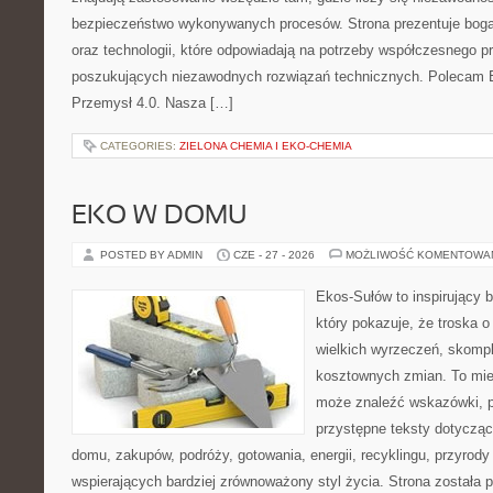
bezpieczeństwo wykonywanych procesów. Strona prezentuje bogat
oraz technologii, które odpowiadają na potrzeby współczesnego p
poszukujących niezawodnych rozwiązań technicznych. Polecam E
Przemysł 4.0. Nasza […]
CATEGORIES:
ZIELONA CHEMIA I EKO-CHEMIA
EKO W DOMU
POSTED BY ADMIN
CZE - 27 - 2026
MOŻLIWOŚĆ KOMENTOWA
Ekos-Sułów to inspirujący b
który pokazuje, że troska 
wielkich wyrzeczeń, skompl
kosztownych zmian. To miej
może znaleźć wskazówki, p
przystępne teksty dotyczą
domu, zakupów, podróży, gotowania, energii, recyklingu, przyrod
wspierających bardziej zrównoważony styl życia. Strona została