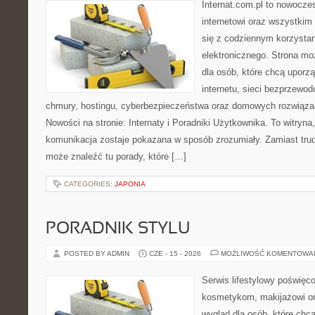
Internat.com.pl to nowocze
internetowi oraz wszystkim
się z codziennym korzysta
elektronicznego. Strona m
dla osób, które chcą uporz
internetu, sieci bezprzewo
chmury, hostingu, cyberbezpieczeństwa oraz domowych rozwiąza
Nowości na stronie: Internaty i Poradniki Użytkownika. To witry
komunikacja zostaje pokazana w sposób zrozumiały. Zamiast trudn
może znaleźć tu porady, które […]
CATEGORIES:
JAPONIA
PORADNIK STYLU
POSTED BY ADMIN
CZE - 15 - 2026
MOŻLIWOŚĆ KOMENTOWA
Serwis lifestylowy poświęcon
kosmetykom, makijażowi or
wygląd dla osób, które chc