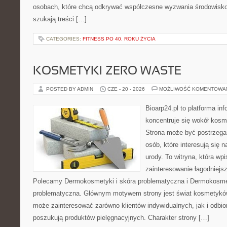
osobach, które chcą odkrywać współczesne wyzwania środowisko
szukają treści […]
CATEGORIES:
FITNESS PO 40. ROKU ŻYCIA
KOSMETYKI ZERO WASTE
POSTED BY ADMIN
CZE - 20 - 2026
MOŻLIWOŚĆ KOMENTOWA
Bioarp24.pl to platforma in
koncentruje się wokół kos
Strona może być postrzegan
osób, które interesują się 
urody. To witryna, która wp
zainteresowanie łagodniejs
Polecamy Dermokosmetyki i skóra problematyczna i Dermokosmet
problematyczna. Głównym motywem strony jest świat kosmetyków
może zainteresować zarówno klientów indywidualnych, jak i odbio
poszukują produktów pielęgnacyjnych. Charakter strony […]