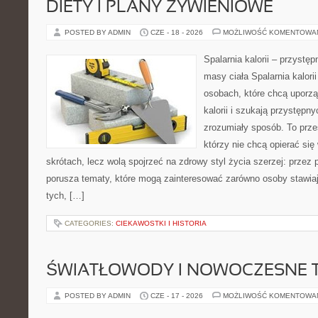
DIETY I PLANY ŻYWIENIOWE
POSTED BY ADMIN
CZE - 18 - 2026
MOŻLIWOŚĆ KOMENTOWA
Spalarnia kalorii – przystę
masy ciała Spalarnia kalori
osobach, które chcą uporz
kalorii i szukają przystępn
zrozumiały sposób. To przes
którzy nie chcą opierać się
skrótach, lecz wolą spojrzeć na zdrowy styl życia szerzej: przez
porusza tematy, które mogą zainteresować zarówno osoby stawiają
tych, […]
CATEGORIES:
CIEKAWOSTKI I HISTORIA
ŚWIATŁOWODY I NOWOCZESNE 
POSTED BY ADMIN
CZE - 17 - 2026
MOŻLIWOŚĆ KOMENTOWA