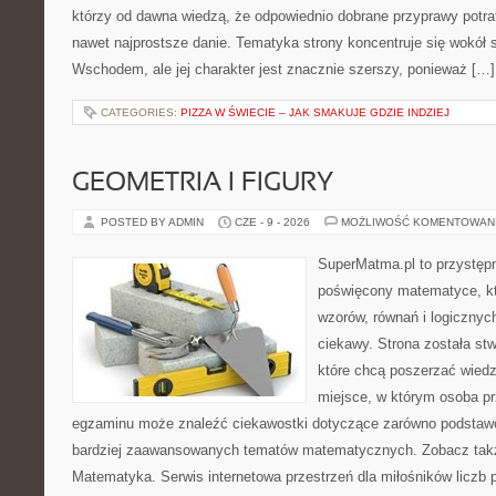
którzy od dawna wiedzą, że odpowiednio dobrane przyprawy potraf
nawet najprostsze danie. Tematyka strony koncentruje się wokół
Wschodem, ale jej charakter jest znacznie szerszy, ponieważ […]
CATEGORIES:
PIZZA W ŚWIECIE – JAK SMAKUJE GDZIE INDZIEJ
GEOMETRIA I FIGURY
POSTED BY ADMIN
CZE - 9 - 2026
MOŻLIWOŚĆ KOMENTOWAN
SuperMatma.pl to przystępn
poświęcony matematyce, któ
wzorów, równań i logicznyc
ciekawy. Strona została st
które chcą poszerzać wied
miejsce, w którym osoba pr
egzaminu może znaleźć ciekawostki dotyczące zarówno podstawo
bardziej zaawansowanych tematów matematycznych. Zobacz takż
Matematyka. Serwis internetowa przestrzeń dla miłośników liczb