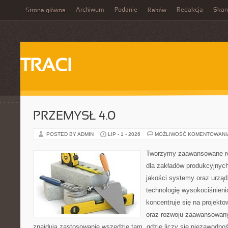
Archiwum
Podanie
Redakcja
Skan
Strona główna
Raków
TRACI
PRZEMYSŁ 4.0
POSTED BY ADMIN
LIP - 1 - 2026
MOŻLIWOŚĆ KOMENTOWAN
Tworzymy zaawansowane ro
dla zakładów produkcyjnych
jakości systemy oraz urzą
technologię wysokociśnieni
koncentruje się na projekto
oraz rozwoju zaawansowany
znajdują zastosowanie wszędzie tam, gdzie liczy się niezawodno