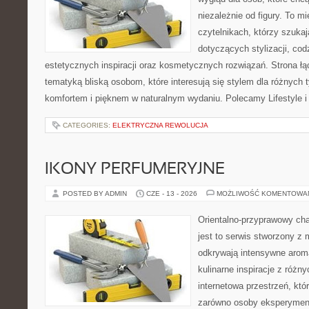
niezależnie od figury. To m
czytelnikach, którzy szuka
dotyczących stylizacji, cod
estetycznych inspiracji oraz kosmetycznych rozwiązań. Strona ł
tematyką bliską osobom, które interesują się stylem dla różnych 
komfortem i pięknem w naturalnym wydaniu. Polecamy Lifestyle i
CATEGORIES:
ELEKTRYCZNA REWOLUCJA
IKONY PERFUMERYJNE
POSTED BY ADMIN
CZE - 13 - 2026
MOŻLIWOŚĆ KOMENTOWA
Orientalno-przyprawowy char
jest to serwis stworzony z 
odkrywają intensywne aroma
kulinarne inspiracje z różny
internetowa przestrzeń, kt
zarówno osoby eksperymentu