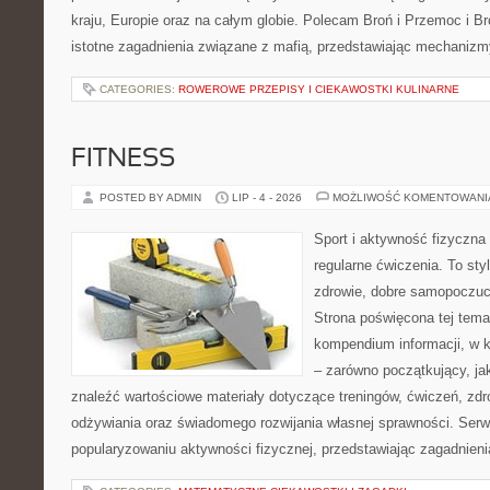
kraju, Europie oraz na całym globie. Polecam Broń i Przemoc i Br
istotne zagadnienia związane z mafią, przedstawiając mechaniz
CATEGORIES:
ROWEROWE PRZEPISY I CIEKAWOSTKI KULINARNE
FITNESS
POSTED BY ADMIN
LIP - 4 - 2026
MOŻLIWOŚĆ KOMENTOWAN
Sport i aktywność fizyczna 
regularne ćwiczenia. To sty
zdrowie, dobre samopoczuci
Strona poświęcona tej tem
kompendium informacji, w k
– zarówno początkujący, j
znaleźć wartościowe materiały dotyczące treningów, ćwiczeń, zdr
odżywiania oraz świadomego rozwijania własnej sprawności. Serwi
popularyzowaniu aktywności fizycznej, przedstawiając zagadnien