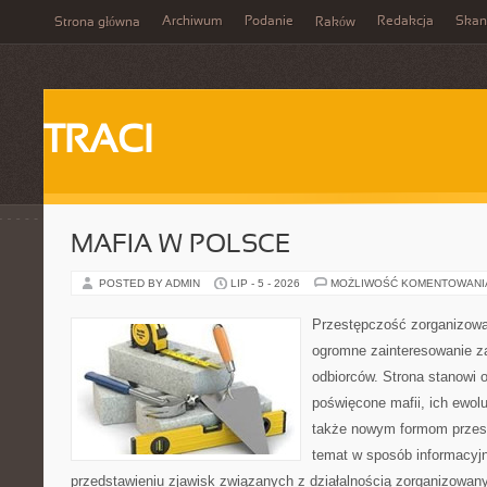
Archiwum
Podanie
Redakcja
Skan
Strona główna
Raków
TRACI
MAFIA W POLSCE
POSTED BY ADMIN
LIP - 5 - 2026
MOŻLIWOŚĆ KOMENTOWAN
Przestępczość zorganizowan
ogromne zainteresowanie za
odbiorców. Strona stanowi 
poświęcone mafii, ich ewolu
także nowym formom przest
temat w sposób informacyjn
przedstawieniu zjawisk związanych z działalnością zorganizowan