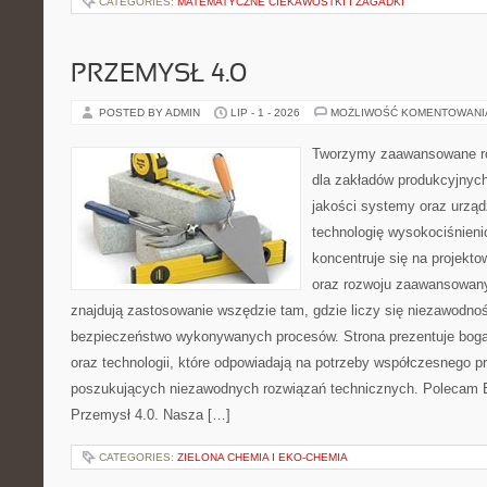
CATEGORIES:
MATEMATYCZNE CIEKAWOSTKI I ZAGADKI
PRZEMYSŁ 4.0
POSTED BY ADMIN
LIP - 1 - 2026
MOŻLIWOŚĆ KOMENTOWAN
Tworzymy zaawansowane ro
dla zakładów produkcyjnych
jakości systemy oraz urzą
technologię wysokociśnieni
koncentruje się na projekto
oraz rozwoju zaawansowany
znajdują zastosowanie wszędzie tam, gdzie liczy się niezawodno
bezpieczeństwo wykonywanych procesów. Strona prezentuje bogat
oraz technologii, które odpowiadają na potrzeby współczesnego p
poszukujących niezawodnych rozwiązań technicznych. Polecam E
Przemysł 4.0. Nasza […]
CATEGORIES:
ZIELONA CHEMIA I EKO-CHEMIA