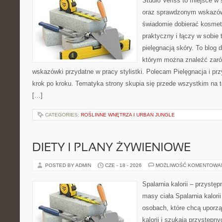
Studio Veriss to miejsce w 
oraz sprawdzonym wskazów
świadomie dobierać kosmet
praktyczny i łączy w sobie
pielęgnacją skóry. To blog 
którym można znaleźć zarów
wskazówki przydatne w pracy stylistki. Polecam Pielęgnacja i prz
krok po kroku. Tematyka strony skupia się przede wszystkim na t
[…]
CATEGORIES:
ROŚLINNE WNĘTRZA I URBAN JUNGLE
DIETY I PLANY ŻYWIENIOWE
POSTED BY ADMIN
CZE - 18 - 2026
MOŻLIWOŚĆ KOMENTOWA
Spalarnia kalorii – przystę
masy ciała Spalarnia kalori
osobach, które chcą uporz
kalorii i szukają przystępn