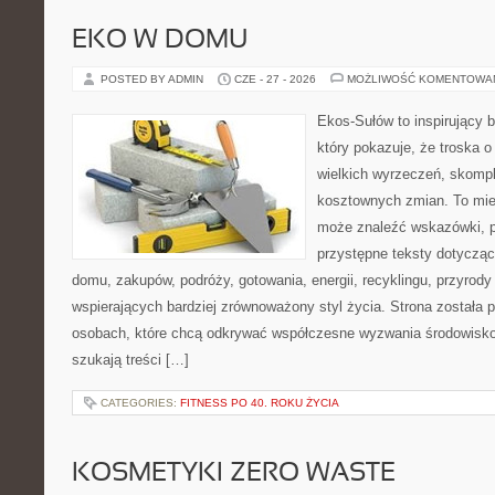
EKO W DOMU
POSTED BY ADMIN
CZE - 27 - 2026
MOŻLIWOŚĆ KOMENTOWA
Ekos-Sułów to inspirujący b
który pokazuje, że troska 
wielkich wyrzeczeń, skompl
kosztownych zmian. To miej
może znaleźć wskazówki, p
przystępne teksty dotyczą
domu, zakupów, podróży, gotowania, energii, recyklingu, przyrod
wspierających bardziej zrównoważony styl życia. Strona została
osobach, które chcą odkrywać współczesne wyzwania środowisko
szukają treści […]
CATEGORIES:
FITNESS PO 40. ROKU ŻYCIA
KOSMETYKI ZERO WASTE