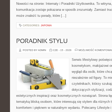
Nowości na stronie: Internaty i Poradniki Użytkownika. To witry
komunikacja zostaje pokazana w sposób zrozumiały. Zamiast trudn
może znaleźć tu porady, które […]
CATEGORIES:
JAPONIA
PORADNIK STYLU
POSTED BY ADMIN
CZE - 15 - 2026
MOŻLIWOŚĆ KOMENTOWA
Serwis lifestylowy poświęcon
kosmetykom, makijażowi or
wygląd dla osób, które chc
niezależnie od figury. To m
czytelnikach, którzy szuka
dotyczących stylizacji, cod
estetycznych inspiracji oraz kosmetycznych rozwiązań. Strona ł
tematyką bliską osobom, które interesują się stylem dla różnych 
komfortem i pięknem w naturalnym wydaniu. Polecamy Lifestyle i