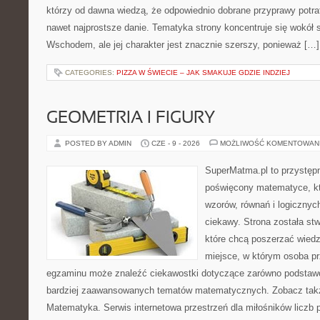
którzy od dawna wiedzą, że odpowiednio dobrane przyprawy potraf
nawet najprostsze danie. Tematyka strony koncentruje się wokół
Wschodem, ale jej charakter jest znacznie szerszy, ponieważ […]
CATEGORIES:
PIZZA W ŚWIECIE – JAK SMAKUJE GDZIE INDZIEJ
GEOMETRIA I FIGURY
POSTED BY ADMIN
CZE - 9 - 2026
MOŻLIWOŚĆ KOMENTOWAN
SuperMatma.pl to przystępn
poświęcony matematyce, któ
wzorów, równań i logicznyc
ciekawy. Strona została st
które chcą poszerzać wied
miejsce, w którym osoba pr
egzaminu może znaleźć ciekawostki dotyczące zarówno podstawo
bardziej zaawansowanych tematów matematycznych. Zobacz takż
Matematyka. Serwis internetowa przestrzeń dla miłośników liczb