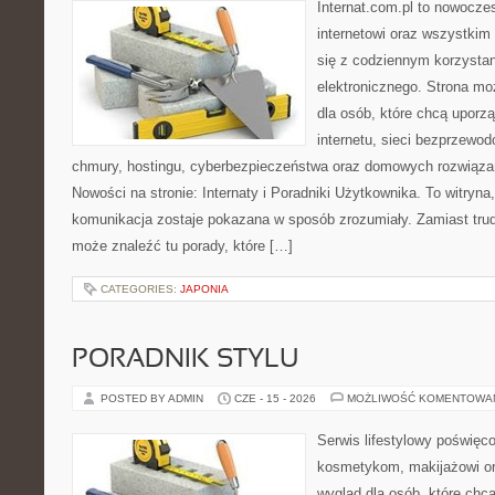
Internat.com.pl to nowocze
internetowi oraz wszystkim
się z codziennym korzysta
elektronicznego. Strona m
dla osób, które chcą uporz
internetu, sieci bezprzewo
chmury, hostingu, cyberbezpieczeństwa oraz domowych rozwiąza
Nowości na stronie: Internaty i Poradniki Użytkownika. To witry
komunikacja zostaje pokazana w sposób zrozumiały. Zamiast trudn
może znaleźć tu porady, które […]
CATEGORIES:
JAPONIA
PORADNIK STYLU
POSTED BY ADMIN
CZE - 15 - 2026
MOŻLIWOŚĆ KOMENTOWA
Serwis lifestylowy poświęcon
kosmetykom, makijażowi or
wygląd dla osób, które chc