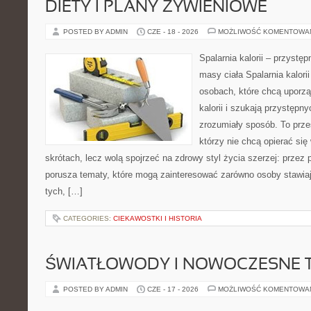
DIETY I PLANY ŻYWIENIOWE
POSTED BY ADMIN
CZE - 18 - 2026
MOŻLIWOŚĆ KOMENTOWA
Spalarnia kalorii – przystę
masy ciała Spalarnia kalori
osobach, które chcą uporz
kalorii i szukają przystępn
zrozumiały sposób. To przes
którzy nie chcą opierać się
skrótach, lecz wolą spojrzeć na zdrowy styl życia szerzej: przez
porusza tematy, które mogą zainteresować zarówno osoby stawiają
tych, […]
CATEGORIES:
CIEKAWOSTKI I HISTORIA
ŚWIATŁOWODY I NOWOCZESNE 
POSTED BY ADMIN
CZE - 17 - 2026
MOŻLIWOŚĆ KOMENTOWA