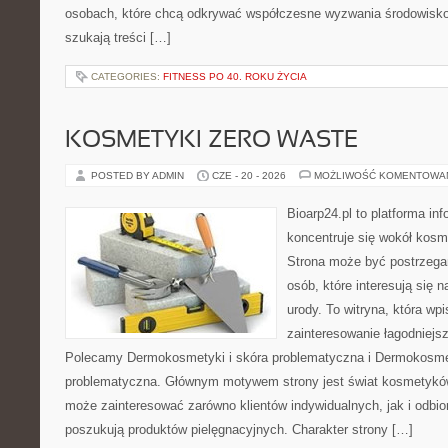
osobach, które chcą odkrywać współczesne wyzwania środowisko
szukają treści […]
CATEGORIES:
FITNESS PO 40. ROKU ŻYCIA
KOSMETYKI ZERO WASTE
POSTED BY ADMIN
CZE - 20 - 2026
MOŻLIWOŚĆ KOMENTOWA
Bioarp24.pl to platforma in
koncentruje się wokół kos
Strona może być postrzegan
osób, które interesują się 
urody. To witryna, która wp
zainteresowanie łagodniejs
Polecamy Dermokosmetyki i skóra problematyczna i Dermokosmet
problematyczna. Głównym motywem strony jest świat kosmetyków
może zainteresować zarówno klientów indywidualnych, jak i odbio
poszukują produktów pielęgnacyjnych. Charakter strony […]