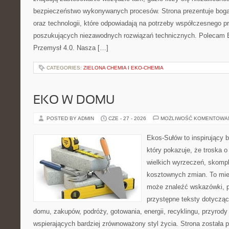
bezpieczeństwo wykonywanych procesów. Strona prezentuje bogat
oraz technologii, które odpowiadają na potrzeby współczesnego p
poszukujących niezawodnych rozwiązań technicznych. Polecam E
Przemysł 4.0. Nasza […]
CATEGORIES:
ZIELONA CHEMIA I EKO-CHEMIA
EKO W DOMU
POSTED BY ADMIN
CZE - 27 - 2026
MOŻLIWOŚĆ KOMENTOWA
Ekos-Sułów to inspirujący b
który pokazuje, że troska 
wielkich wyrzeczeń, skompl
kosztownych zmian. To miej
może znaleźć wskazówki, p
przystępne teksty dotyczą
domu, zakupów, podróży, gotowania, energii, recyklingu, przyrod
wspierających bardziej zrównoważony styl życia. Strona została