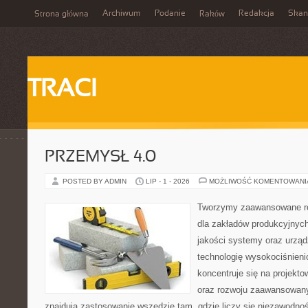
Archiwum
Podanie
Redakcja
Skan
Strona główna
Raków
TRACI
PRZEMYSŁ 4.0
POSTED BY ADMIN
LIP - 1 - 2026
MOŻLIWOŚĆ KOMENTOWAN
Tworzymy zaawansowane ro
dla zakładów produkcyjnych
jakości systemy oraz urzą
technologię wysokociśnieni
koncentruje się na projekto
oraz rozwoju zaawansowany
znajdują zastosowanie wszędzie tam, gdzie liczy się niezawodno