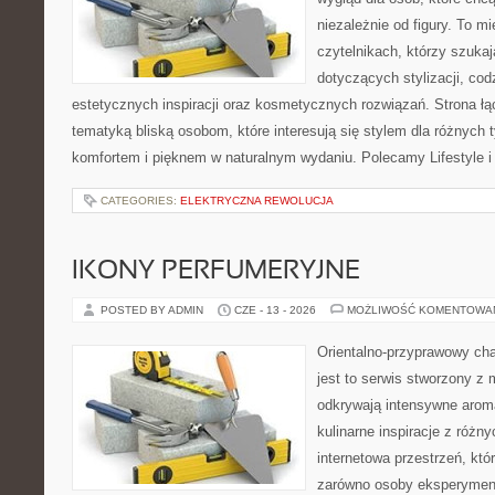
niezależnie od figury. To m
czytelnikach, którzy szuka
dotyczących stylizacji, cod
estetycznych inspiracji oraz kosmetycznych rozwiązań. Strona ł
tematyką bliską osobom, które interesują się stylem dla różnych 
komfortem i pięknem w naturalnym wydaniu. Polecamy Lifestyle i
CATEGORIES:
ELEKTRYCZNA REWOLUCJA
IKONY PERFUMERYJNE
POSTED BY ADMIN
CZE - 13 - 2026
MOŻLIWOŚĆ KOMENTOWA
Orientalno-przyprawowy char
jest to serwis stworzony z 
odkrywają intensywne aroma
kulinarne inspiracje z różny
internetowa przestrzeń, kt
zarówno osoby eksperymentu