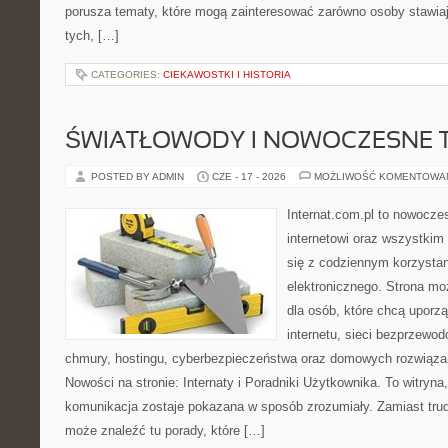
porusza tematy, które mogą zainteresować zarówno osoby stawiają
tych, […]
CATEGORIES:
CIEKAWOSTKI I HISTORIA
ŚWIATŁOWODY I NOWOCZESNE 
POSTED BY ADMIN
CZE - 17 - 2026
MOŻLIWOŚĆ KOMENTOWA
Internat.com.pl to nowocze
internetowi oraz wszystkim
się z codziennym korzysta
elektronicznego. Strona m
dla osób, które chcą uporz
internetu, sieci bezprzewo
chmury, hostingu, cyberbezpieczeństwa oraz domowych rozwiąza
Nowości na stronie: Internaty i Poradniki Użytkownika. To witry
komunikacja zostaje pokazana w sposób zrozumiały. Zamiast trudn
może znaleźć tu porady, które […]