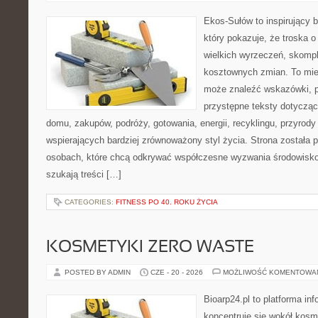
Ekos-Sułów to inspirujący b
który pokazuje, że troska 
wielkich wyrzeczeń, skompl
kosztownych zmian. To miej
może znaleźć wskazówki, p
przystępne teksty dotyczą
domu, zakupów, podróży, gotowania, energii, recyklingu, przyrod
wspierających bardziej zrównoważony styl życia. Strona została
osobach, które chcą odkrywać współczesne wyzwania środowisko
szukają treści […]
CATEGORIES:
FITNESS PO 40. ROKU ŻYCIA
KOSMETYKI ZERO WASTE
POSTED BY ADMIN
CZE - 20 - 2026
MOŻLIWOŚĆ KOMENTOWA
Bioarp24.pl to platforma in
koncentruje się wokół kos