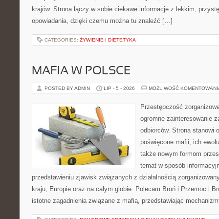
krajów. Strona łączy w sobie ciekawe informacje z lekkim, przy
opowiadania, dzięki czemu można tu znaleźć […]
CATEGORIES:
ŻYWIENIE I DIETETYKA
MAFIA W POLSCE
POSTED BY ADMIN
LIP - 5 - 2026
MOŻLIWOŚĆ KOMENTOWAN
Przestępczość zorganizowan
ogromne zainteresowanie za
odbiorców. Strona stanowi 
poświęcone mafii, ich ewolu
także nowym formom przest
temat w sposób informacyjn
przedstawieniu zjawisk związanych z działalnością zorganizowan
kraju, Europie oraz na całym globie. Polecam Broń i Przemoc i Br
istotne zagadnienia związane z mafią, przedstawiając mechaniz