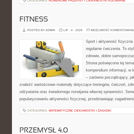
CATEGORIES:
ROWEROWE PRZEPISY I CIEKAWOSTKI KULINARNE
FITNESS
POSTED BY ADMIN
LIP - 4 - 2026
MOŻLIWOŚĆ KOMENTOWAN
Sport i aktywność fizyczna 
regularne ćwiczenia. To sty
zdrowie, dobre samopoczuci
Strona poświęcona tej tem
kompendium informacji, w k
– zarówno początkujący, j
znaleźć wartościowe materiały dotyczące treningów, ćwiczeń, zdr
odżywiania oraz świadomego rozwijania własnej sprawności. Serwi
popularyzowaniu aktywności fizycznej, przedstawiając zagadnien
CATEGORIES:
MATEMATYCZNE CIEKAWOSTKI I ZAGADKI
PRZEMYSŁ 4.0