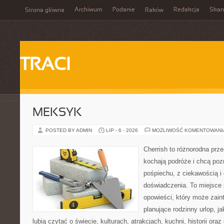
Archiwum
Podanie
Redakcja
Skan
Strona główna
Raków
TRACI
MEKSYK
POSTED BY ADMIN
LIP - 6 - 2026
MOŻLIWOŚĆ KOMENTOWAN
Cherrish to różnorodna prze
kochają podróże i chcą poz
pośpiechu, z ciekawością i
doświadczenia. To miejsce
opowieści, który może zai
planujące rodzinny urlop, ja
lubią czytać o świecie, kulturach, atrakcjach, kuchni, historii ora