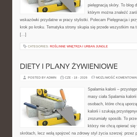
pielęgnacją skóry. To blog 
którym można znaleźć zarów
wskazówki przydatne w pracy stylistki. Polecam Pielęgnacja i prz
krok po kroku. Tematyka strony skupia się przede wszystkim na t
[…]
CATEGORIES:
ROŚLINNE WNĘTRZA I URBAN JUNGLE
DIETY I PLANY ŻYWIENIOWE
POSTED BY ADMIN
CZE - 18 - 2026
MOŻLIWOŚĆ KOMENTOWA
Spalarnia kalorii – przystę
masy ciała Spalarnia kalori
osobach, które chcą uporz
kalorii i szukają przystępn
zrozumiały sposób. To przes
którzy nie chcą opierać się
skrótach, lecz wolą spojrzeć na zdrowy styl życia szerzej: przez