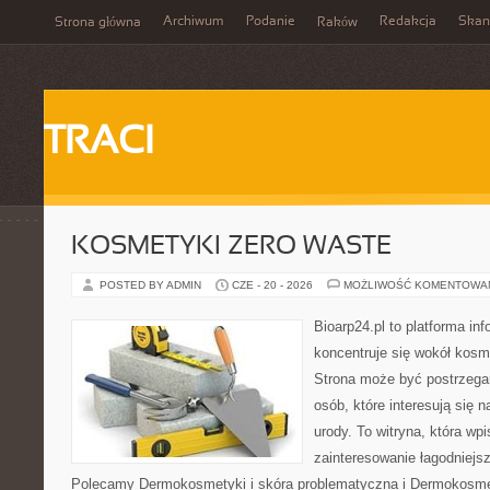
Archiwum
Podanie
Redakcja
Skan
Strona główna
Raków
TRACI
KOSMETYKI ZERO WASTE
POSTED BY ADMIN
CZE - 20 - 2026
MOŻLIWOŚĆ KOMENTOWA
Bioarp24.pl to platforma in
koncentruje się wokół kos
Strona może być postrzegan
osób, które interesują się 
urody. To witryna, która wp
zainteresowanie łagodniejs
Polecamy Dermokosmetyki i skóra problematyczna i Dermokosmet