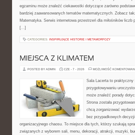
egzaminu może znaleźć ciekawostki dotyczące zarówno podstawo
bardziej zaawansowanych tematów matematycznych. Zobacz takż
Matematyka. Serwis internetowa przestrzeń dla miłośników liczb
[…]
CATEGORIES:
INSPIRUJĄCE HISTORIE I METAMORFOZY
MIEJSCA Z KLIMATEM
POSTED BY ADMIN
CZE - 7 - 2026
MOŻLIWOŚĆ KOMENTOWAN
Sala Lacerta to praktyczny
przygotowywaniu uroczystoś
może znaleźć porady dotyc
Strona została przygotowan
chcą zorganizować wydarze
bez przypadkowych decyzji,
organizacyjnego chaosu. To miejsce dla tych, którzy szukają s
związanych z wyborem sali, menu, dekoracji, atrakcji, muzyki, b