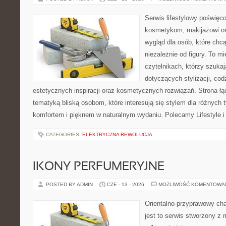
Serwis lifestylowy poświęcon
kosmetykom, makijażowi or
wygląd dla osób, które chc
niezależnie od figury. To m
czytelnikach, którzy szuka
dotyczących stylizacji, cod
estetycznych inspiracji oraz kosmetycznych rozwiązań. Strona ł
tematyką bliską osobom, które interesują się stylem dla różnych 
komfortem i pięknem w naturalnym wydaniu. Polecamy Lifestyle i
CATEGORIES:
ELEKTRYCZNA REWOLUCJA
IKONY PERFUMERYJNE
POSTED BY ADMIN
CZE - 13 - 2026
MOŻLIWOŚĆ KOMENTOWA
Orientalno-przyprawowy char
jest to serwis stworzony z 