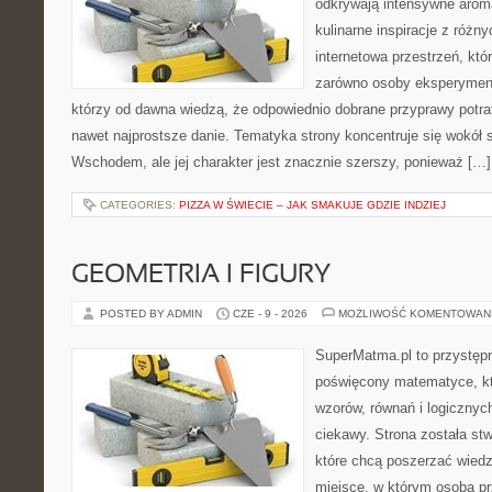
odkrywają intensywne aroma
kulinarne inspiracje z różny
internetowa przestrzeń, kt
zarówno osoby eksperymentu
którzy od dawna wiedzą, że odpowiednio dobrane przyprawy potraf
nawet najprostsze danie. Tematyka strony koncentruje się wokół
Wschodem, ale jej charakter jest znacznie szerszy, ponieważ […]
CATEGORIES:
PIZZA W ŚWIECIE – JAK SMAKUJE GDZIE INDZIEJ
GEOMETRIA I FIGURY
POSTED BY ADMIN
CZE - 9 - 2026
MOŻLIWOŚĆ KOMENTOWAN
SuperMatma.pl to przystępn
poświęcony matematyce, któ
wzorów, równań i logicznyc
ciekawy. Strona została st
które chcą poszerzać wied
miejsce, w którym osoba pr