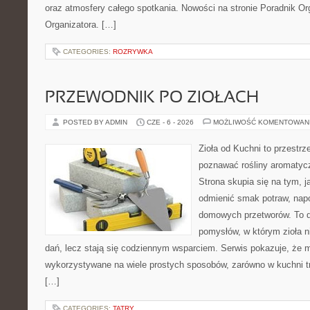
oraz atmosfery całego spotkania. Nowości na stronie Poradnik Org
Organizatora. […]
CATEGORIES:
ROZRYWKA
PRZEWODNIK PO ZIOŁACH
POSTED BY ADMIN
CZE - 6 - 2026
MOŻLIWOŚĆ KOMENTOWAN
Zioła od Kuchni to przestrz
poznawać rośliny aromatyc
Strona skupia się na tym, 
odmienić smak potraw, napo
domowych przetworów. To 
pomysłów, w którym zioła n
dań, lecz stają się codziennym wsparciem. Serwis pokazuje, że 
wykorzystywane na wiele prostych sposobów, zarówno w kuchni tra
[…]
CATEGORIES:
TATRY