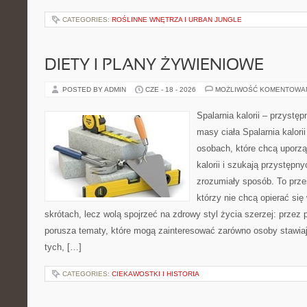
CATEGORIES:
ROŚLINNE WNĘTRZA I URBAN JUNGLE
DIETY I PLANY ŻYWIENIOWE
POSTED BY ADMIN
CZE - 18 - 2026
MOŻLIWOŚĆ KOMENTOWA
Spalarnia kalorii – przystę
masy ciała Spalarnia kalori
osobach, które chcą uporz
kalorii i szukają przystępn
zrozumiały sposób. To przes
którzy nie chcą opierać się
skrótach, lecz wolą spojrzeć na zdrowy styl życia szerzej: przez
porusza tematy, które mogą zainteresować zarówno osoby stawiają
tych, […]
CATEGORIES:
CIEKAWOSTKI I HISTORIA