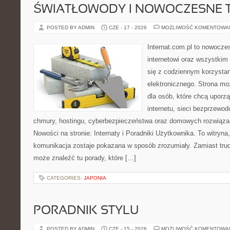
ŚWIATŁOWODY I NOWOCZESNE 
POSTED BY ADMIN
CZE - 17 - 2026
MOŻLIWOŚĆ KOMENTOWA
Internat.com.pl to nowocze
internetowi oraz wszystkim
się z codziennym korzysta
elektronicznego. Strona m
dla osób, które chcą uporz
internetu, sieci bezprzewo
chmury, hostingu, cyberbezpieczeństwa oraz domowych rozwiąza
Nowości na stronie: Internaty i Poradniki Użytkownika. To witry
komunikacja zostaje pokazana w sposób zrozumiały. Zamiast trudn
może znaleźć tu porady, które […]
CATEGORIES:
JAPONIA
PORADNIK STYLU
POSTED BY ADMIN
CZE - 15 - 2026
MOŻLIWOŚĆ KOMENTOWA