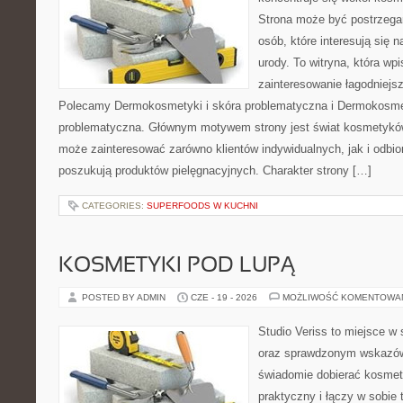
Strona może być postrzegan
osób, które interesują się 
urody. To witryna, która wp
zainteresowanie łagodniejs
Polecamy Dermokosmetyki i skóra problematyczna i Dermokosmet
problematyczna. Głównym motywem strony jest świat kosmetyków
może zainteresować zarówno klientów indywidualnych, jak i odbio
poszukują produktów pielęgnacyjnych. Charakter strony […]
CATEGORIES:
SUPERFOODS W KUCHNI
KOSMETYKI POD LUPĄ
POSTED BY ADMIN
CZE - 19 - 2026
MOŻLIWOŚĆ KOMENTOWA
Studio Veriss to miejsce w 
oraz sprawdzonym wskazów
świadomie dobierać kosmet
praktyczny i łączy w sobie