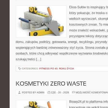
Ekos-Sułów to inspirujący b
który pokazuje, że troska 
wielkich wyrzeczeń, skompl
kosztownych zmian. To miej
może znaleźć wskazówki, p
przystępne teksty dotyczą
domu, zakupów, podróży, gotowania, energii, recyklingu, przyrod
wspierających bardziej zrównoważony styl życia. Strona została
osobach, które chcą odkrywać współczesne wyzwania środowisko
szukają treści […]
CATEGORIES:
FITNESS PO 40. ROKU ŻYCIA
KOSMETYKI ZERO WASTE
POSTED BY ADMIN
CZE - 20 - 2026
MOŻLIWOŚĆ KOMENTOWA
Bioarp24.pl to platforma in
koncentruje się wokół kos