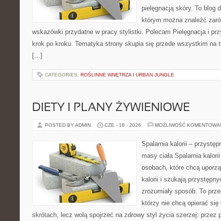
pielęgnacją skóry. To blog 
którym można znaleźć zarów
wskazówki przydatne w pracy stylistki. Polecam Pielęgnacja i prz
krok po kroku. Tematyka strony skupia się przede wszystkim na t
[…]
CATEGORIES:
ROŚLINNE WNĘTRZA I URBAN JUNGLE
DIETY I PLANY ŻYWIENIOWE
POSTED BY ADMIN
CZE - 18 - 2026
MOŻLIWOŚĆ KOMENTOWA
Spalarnia kalorii – przystę
masy ciała Spalarnia kalori
osobach, które chcą uporz
kalorii i szukają przystępn
zrozumiały sposób. To przes
którzy nie chcą opierać się
skrótach, lecz wolą spojrzeć na zdrowy styl życia szerzej: przez