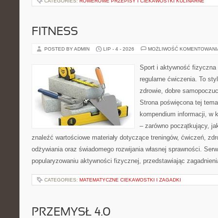
CATEGORIES:
ROWEROWE PRZEPISY I CIEKAWOSTKI KULINARNE
FITNESS
POSTED BY ADMIN
LIP - 4 - 2026
MOŻLIWOŚĆ KOMENTOWAN
Sport i aktywność fizyczna 
regularne ćwiczenia. To sty
zdrowie, dobre samopoczuci
Strona poświęcona tej tem
kompendium informacji, w k
– zarówno początkujący, j
znaleźć wartościowe materiały dotyczące treningów, ćwiczeń, zdr
odżywiania oraz świadomego rozwijania własnej sprawności. Serwi
popularyzowaniu aktywności fizycznej, przedstawiając zagadnien
CATEGORIES:
MATEMATYCZNE CIEKAWOSTKI I ZAGADKI
PRZEMYSŁ 4.0