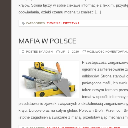
krajów. Strona łączy w sobie ciekawe informacje z lekkim, przy
opowiadania, dzięki czemu można tu znaleźć […]
CATEGORIES:
ŻYWIENIE I DIETETYKA
MAFIA W POLSCE
POSTED BY ADMIN
LIP - 5 - 2026
MOŻLIWOŚĆ KOMENTOWAN
Przestępczość zorganizowan
ogromne zainteresowanie za
odbiorców. Strona stanowi 
poświęcone mafii, ich ewolu
także nowym formom przest
temat w sposób informacyjn
przedstawieniu zjawisk związanych z działalnością zorganizowan
kraju, Europie oraz na całym globie. Polecam Broń i Przemoc i Br
istotne zagadnienia związane z mafią, przedstawiając mechaniz