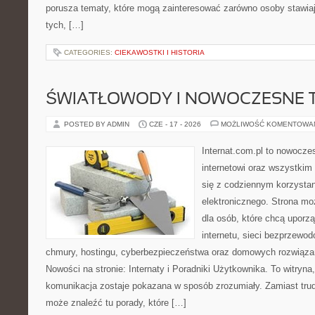
porusza tematy, które mogą zainteresować zarówno osoby stawiają
tych, […]
CATEGORIES:
CIEKAWOSTKI I HISTORIA
ŚWIATŁOWODY I NOWOCZESNE 
POSTED BY ADMIN
CZE - 17 - 2026
MOŻLIWOŚĆ KOMENTOWA
Internat.com.pl to nowocze
internetowi oraz wszystkim
się z codziennym korzysta
elektronicznego. Strona m
dla osób, które chcą uporz
internetu, sieci bezprzewo
chmury, hostingu, cyberbezpieczeństwa oraz domowych rozwiąza
Nowości na stronie: Internaty i Poradniki Użytkownika. To witry
komunikacja zostaje pokazana w sposób zrozumiały. Zamiast trudn
może znaleźć tu porady, które […]