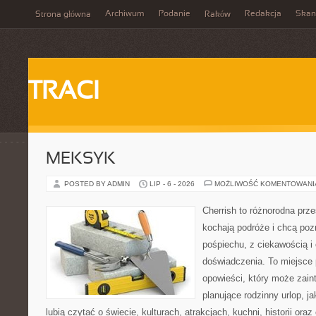
Archiwum
Podanie
Redakcja
Skan
Strona główna
Raków
TRACI
MEKSYK
POSTED BY ADMIN
LIP - 6 - 2026
MOŻLIWOŚĆ KOMENTOWAN
Cherrish to różnorodna prze
kochają podróże i chcą poz
pośpiechu, z ciekawością i
doświadczenia. To miejsce
opowieści, który może zai
planujące rodzinny urlop, ja
lubią czytać o świecie, kulturach, atrakcjach, kuchni, historii ora