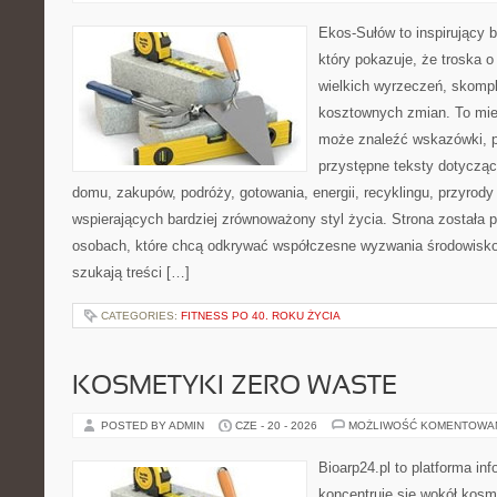
Ekos-Sułów to inspirujący b
który pokazuje, że troska 
wielkich wyrzeczeń, skompl
kosztownych zmian. To miej
może znaleźć wskazówki, p
przystępne teksty dotyczą
domu, zakupów, podróży, gotowania, energii, recyklingu, przyrod
wspierających bardziej zrównoważony styl życia. Strona została
osobach, które chcą odkrywać współczesne wyzwania środowisko
szukają treści […]
CATEGORIES:
FITNESS PO 40. ROKU ŻYCIA
KOSMETYKI ZERO WASTE
POSTED BY ADMIN
CZE - 20 - 2026
MOŻLIWOŚĆ KOMENTOWA
Bioarp24.pl to platforma in
koncentruje się wokół kos