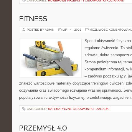
CATEGORIES:
ROWEROWE PRZEPISY I CIEKAWOSTKI KULINARNE
FITNESS
POSTED BY ADMIN
LIP - 4 - 2026
MOŻLIWOŚĆ KOMENTOWAN
Sport i aktywność fizyczna 
regularne ćwiczenia. To sty
zdrowie, dobre samopoczuci
Strona poświęcona tej tem
kompendium informacji, w k
– zarówno początkujący, j
znaleźć wartościowe materiały dotyczące treningów, ćwiczeń, zdr
odżywiania oraz świadomego rozwijania własnej sprawności. Serwi
popularyzowaniu aktywności fizycznej, przedstawiając zagadnien
CATEGORIES:
MATEMATYCZNE CIEKAWOSTKI I ZAGADKI
PRZEMYSŁ 4.0