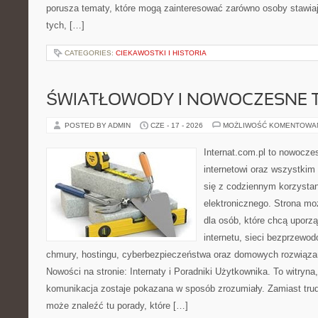
porusza tematy, które mogą zainteresować zarówno osoby stawiają
tych, […]
CATEGORIES:
CIEKAWOSTKI I HISTORIA
ŚWIATŁOWODY I NOWOCZESNE 
POSTED BY ADMIN
CZE - 17 - 2026
MOŻLIWOŚĆ KOMENTOWA
Internat.com.pl to nowocze
internetowi oraz wszystkim
się z codziennym korzysta
elektronicznego. Strona m
dla osób, które chcą uporz
internetu, sieci bezprzewo
chmury, hostingu, cyberbezpieczeństwa oraz domowych rozwiąza
Nowości na stronie: Internaty i Poradniki Użytkownika. To witry
komunikacja zostaje pokazana w sposób zrozumiały. Zamiast trudn
może znaleźć tu porady, które […]