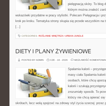
pielęgnacją skóry. To blog 
którym można znaleźć zarów
wskazówki przydatne w pracy stylistki. Polecam Pielęgnacja i prz
krok po kroku. Tematyka strony skupia się przede wszystkim na t
[…]
CATEGORIES:
ROŚLINNE WNĘTRZA I URBAN JUNGLE
DIETY I PLANY ŻYWIENIOWE
POSTED BY ADMIN
CZE - 18 - 2026
MOŻLIWOŚĆ KOMENTOWA
Spalarnia kalorii – przystę
masy ciała Spalarnia kalori
osobach, które chcą uporz
kalorii i szukają przystępn
zrozumiały sposób. To przes
którzy nie chcą opierać się
skrótach, lecz wolą spojrzeć na zdrowy styl życia szerzej: przez