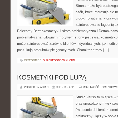
Strona może być postrzegan
osób, które interesują się 
urody. To witryna, która wp
zainteresowanie łagodniejs
Polecamy Dermokosmetyki i skóra problematyczna i Dermokosmet
problematyczna. Głównym motywem strony jest świat kosmetyków
może zainteresować zarówno klientów indywidualnych, jak i odbio
poszukują produktów pielęgnacyjnych. Charakter strony […]
CATEGORIES:
SUPERFOODS W KUCHNI
KOSMETYKI POD LUPĄ
POSTED BY ADMIN
CZE - 19 - 2026
MOŻLIWOŚĆ KOMENTOWA
Studio Veriss to miejsce w 
oraz sprawdzonym wskazów
świadomie dobierać kosmet
praktyczny i łączy w sobie