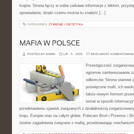
krajów. Strona łączy w sobie ciekawe informacje z lekkim, przy
opowiadania, dzięki czemu można tu znaleźć […]
CATEGORIES:
ŻYWIENIE I DIETETYKA
MAFIA W POLSCE
POSTED BY ADMIN
LIP - 5 - 2026
MOŻLIWOŚĆ KOMENTOWAN
Przestępczość zorganizowan
ogromne zainteresowanie za
odbiorców. Strona stanowi 
poświęcone mafii, ich ewolu
także nowym formom przest
temat w sposób informacyjn
przedstawieniu zjawisk związanych z działalnością zorganizowan
kraju, Europie oraz na całym globie. Polecam Broń i Przemoc i Br
istotne zagadnienia związane z mafią, przedstawiając mechaniz