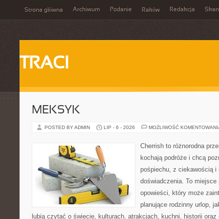
Archiwum
Podanie
Redakcja
Skan
Strona główna
Raków
TRACI
MEKSYK
POSTED BY ADMIN
LIP - 6 - 2026
MOŻLIWOŚĆ KOMENTOWAN
Cherrish to różnorodna prze
kochają podróże i chcą poz
pośpiechu, z ciekawością i
doświadczenia. To miejsce
opowieści, który może zai
planujące rodzinny urlop, ja
lubią czytać o świecie, kulturach, atrakcjach, kuchni, historii ora