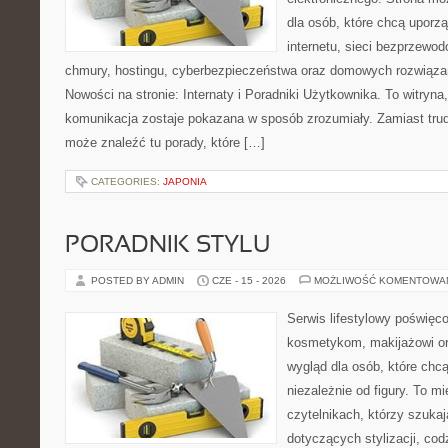
dla osób, które chcą uporz
internetu, sieci bezprzewo
chmury, hostingu, cyberbezpieczeństwa oraz domowych rozwiąza
Nowości na stronie: Internaty i Poradniki Użytkownika. To witry
komunikacja zostaje pokazana w sposób zrozumiały. Zamiast trudn
może znaleźć tu porady, które […]
CATEGORIES:
JAPONIA
PORADNIK STYLU
POSTED BY ADMIN
CZE - 15 - 2026
MOŻLIWOŚĆ KOMENTOWA
Serwis lifestylowy poświęcon
kosmetykom, makijażowi or
wygląd dla osób, które chc
niezależnie od figury. To m
czytelnikach, którzy szuka
dotyczących stylizacji, cod