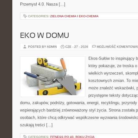
Przemysł 4.0. Nasza […]
CATEGORIES:
ZIELONA CHEMIA I EKO-CHEMIA
EKO W DOMU
POSTED BY ADMIN
CZE - 27 - 2026
MOŻLIWOŚĆ KOMENTOWA
Ekos-Sułów to inspirujący b
który pokazuje, że troska 
wielkich wyrzeczeń, skompl
kosztownych zmian. To miej
może znaleźć wskazówki, p
przystępne teksty dotyczą
domu, zakupów, podróży, gotowania, energii, recyklingu, przyrod
wspierających bardziej zrównoważony styl życia. Strona została
osobach, które chcą odkrywać współczesne wyzwania środowisko
szukają treści […]
CATEGORIES:
FITNESS PO 40. ROKU ŻYCIA