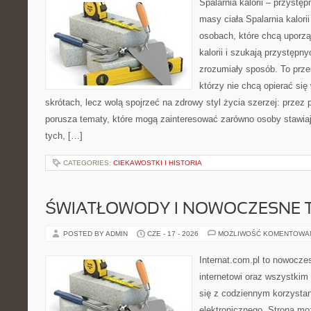
Spalarnia kalorii – przystę
masy ciała Spalarnia kalori
osobach, które chcą uporz
kalorii i szukają przystępn
zrozumiały sposób. To przes
którzy nie chcą opierać się
skrótach, lecz wolą spojrzeć na zdrowy styl życia szerzej: przez
porusza tematy, które mogą zainteresować zarówno osoby stawiają
tych, […]
CATEGORIES:
CIEKAWOSTKI I HISTORIA
ŚWIATŁOWODY I NOWOCZESNE 
POSTED BY ADMIN
CZE - 17 - 2026
MOŻLIWOŚĆ KOMENTOWA
Internat.com.pl to nowocze
internetowi oraz wszystkim
się z codziennym korzysta
elektronicznego. Strona m