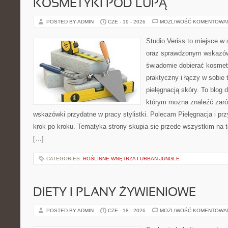
KOSMETYKI POD LUPĄ
POSTED BY ADMIN
CZE - 19 - 2026
MOŻLIWOŚĆ KOMENTOWA
Studio Veriss to miejsce w 
oraz sprawdzonym wskazów
świadomie dobierać kosmet
praktyczny i łączy w sobie
pielęgnacją skóry. To blog 
którym można znaleźć zarów
wskazówki przydatne w pracy stylistki. Polecam Pielęgnacja i prz
krok po kroku. Tematyka strony skupia się przede wszystkim na t
[…]
CATEGORIES:
ROŚLINNE WNĘTRZA I URBAN JUNGLE
DIETY I PLANY ŻYWIENIOWE
POSTED BY ADMIN
CZE - 18 - 2026
MOŻLIWOŚĆ KOMENTOWA