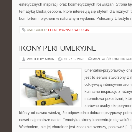
estetycznych inspiracji oraz kosmetycznych rozwiązań. Strona ł
tematyką bliską osobom, które interesują się stylem dla różnych 
komfortem i pięknem w naturalnym wydaniu. Polecamy Lifestyle i
CATEGORIES:
ELEKTRYCZNA REWOLUCJA
IKONY PERFUMERYJNE
POSTED BY ADMIN
CZE - 13 - 2026
MOŻLIWOŚĆ KOMENTOWA
Orientalno-przyprawowy char
jest to serwis stworzony z 
odkrywają intensywne aroma
kulinarne inspiracje z różny
internetowa przestrzeń, kt
zarówno osoby eksperymentu
którzy od dawna wiedzą, że odpowiednio dobrane przyprawy potraf
nawet najprostsze danie. Tematyka strony koncentruje się wokół
Wschodem, ale jej charakter jest znacznie szerszy, ponieważ […]