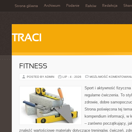
Archiwum
Podanie
Redakcja
Skan
Strona główna
Raków
TRACI
FITNESS
POSTED BY ADMIN
LIP - 4 - 2026
MOŻLIWOŚĆ KOMENTOWAN
Sport i aktywność fizyczna 
regularne ćwiczenia. To sty
zdrowie, dobre samopoczuci
Strona poświęcona tej tem
kompendium informacji, w k
– zarówno początkujący, j
znaleźć wartościowe materiały dotyczące treningów, ćwiczeń, zdr