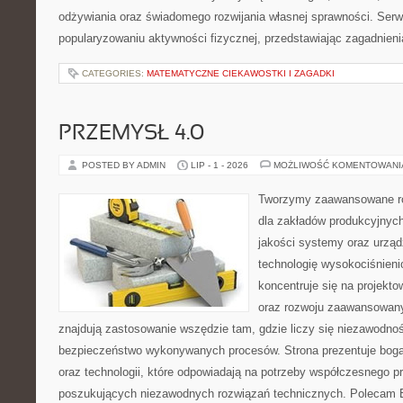
odżywiania oraz świadomego rozwijania własnej sprawności. Serwi
popularyzowaniu aktywności fizycznej, przedstawiając zagadnien
CATEGORIES:
MATEMATYCZNE CIEKAWOSTKI I ZAGADKI
PRZEMYSŁ 4.0
POSTED BY ADMIN
LIP - 1 - 2026
MOŻLIWOŚĆ KOMENTOWAN
Tworzymy zaawansowane ro
dla zakładów produkcyjnych
jakości systemy oraz urzą
technologię wysokociśnieni
koncentruje się na projekto
oraz rozwoju zaawansowany
znajdują zastosowanie wszędzie tam, gdzie liczy się niezawodno
bezpieczeństwo wykonywanych procesów. Strona prezentuje bogat
oraz technologii, które odpowiadają na potrzeby współczesnego p
poszukujących niezawodnych rozwiązań technicznych. Polecam E