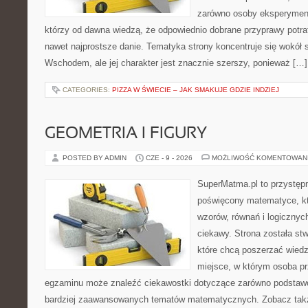
zarówno osoby eksperymentu
którzy od dawna wiedzą, że odpowiednio dobrane przyprawy potraf
nawet najprostsze danie. Tematyka strony koncentruje się wokół
Wschodem, ale jej charakter jest znacznie szerszy, ponieważ […]
CATEGORIES:
PIZZA W ŚWIECIE – JAK SMAKUJE GDZIE INDZIEJ
GEOMETRIA I FIGURY
POSTED BY ADMIN
CZE - 9 - 2026
MOŻLIWOŚĆ KOMENTOWAN
SuperMatma.pl to przystępn
poświęcony matematyce, któ
wzorów, równań i logicznyc
ciekawy. Strona została st
które chcą poszerzać wied
miejsce, w którym osoba pr
egzaminu może znaleźć ciekawostki dotyczące zarówno podstawo
bardziej zaawansowanych tematów matematycznych. Zobacz takż