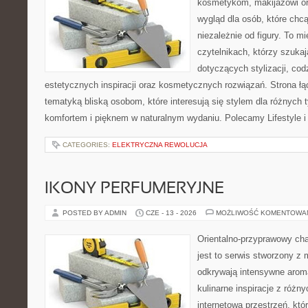
kosmetykom, makijażowi or
wygląd dla osób, które chc
niezależnie od figury. To m
czytelnikach, którzy szuka
dotyczących stylizacji, cod
estetycznych inspiracji oraz kosmetycznych rozwiązań. Strona ł
tematyką bliską osobom, które interesują się stylem dla różnych 
komfortem i pięknem w naturalnym wydaniu. Polecamy Lifestyle i
CATEGORIES:
ELEKTRYCZNA REWOLUCJA
IKONY PERFUMERYJNE
POSTED BY ADMIN
CZE - 13 - 2026
MOŻLIWOŚĆ KOMENTOWA
Orientalno-przyprawowy char
jest to serwis stworzony z 
odkrywają intensywne aroma
kulinarne inspiracje z różny
internetowa przestrzeń, kt