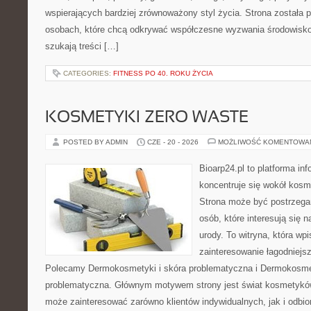
wspierających bardziej zrównoważony styl życia. Strona została
osobach, które chcą odkrywać współczesne wyzwania środowisko
szukają treści […]
CATEGORIES:
FITNESS PO 40. ROKU ŻYCIA
KOSMETYKI ZERO WASTE
POSTED BY ADMIN
CZE - 20 - 2026
MOŻLIWOŚĆ KOMENTOWA
Bioarp24.pl to platforma in
koncentruje się wokół kos
Strona może być postrzegan
osób, które interesują się 
urody. To witryna, która wp
zainteresowanie łagodniejs
Polecamy Dermokosmetyki i skóra problematyczna i Dermokosmet
problematyczna. Głównym motywem strony jest świat kosmetyków
może zainteresować zarówno klientów indywidualnych, jak i odbio