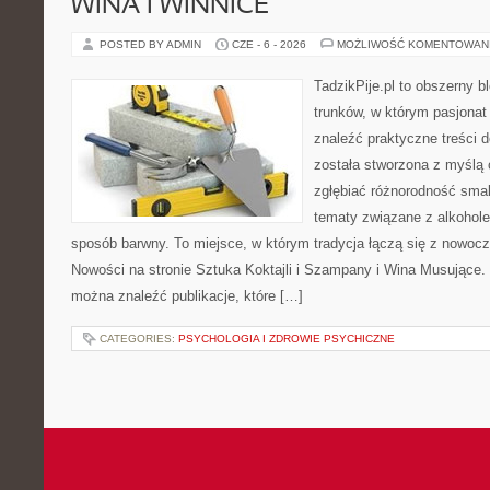
WINA I WINNICE
POSTED BY ADMIN
CZE - 6 - 2026
MOŻLIWOŚĆ KOMENTOWAN
TadzikPije.pl to obszerny 
trunków, w którym pasjona
znaleźć praktyczne treści d
została stworzona z myślą 
zgłębiać różnorodność smak
tematy związane z alkohol
sposób barwny. To miejsce, w którym tradycja łączą się z nowoc
Nowości na stronie Sztuka Koktajli i Szampany i Wina Musujące. N
można znaleźć publikacje, które […]
CATEGORIES:
PSYCHOLOGIA I ZDROWIE PSYCHICZNE