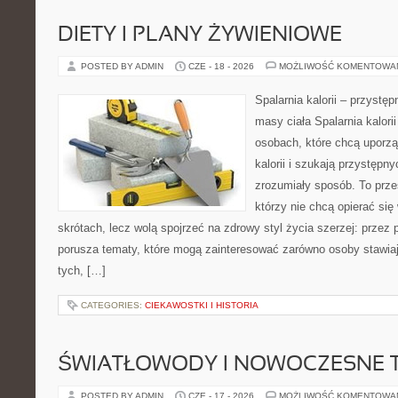
DIETY I PLANY ŻYWIENIOWE
POSTED BY ADMIN
CZE - 18 - 2026
MOŻLIWOŚĆ KOMENTOWA
Spalarnia kalorii – przystę
masy ciała Spalarnia kalori
osobach, które chcą uporz
kalorii i szukają przystępn
zrozumiały sposób. To przes
którzy nie chcą opierać się
skrótach, lecz wolą spojrzeć na zdrowy styl życia szerzej: przez
porusza tematy, które mogą zainteresować zarówno osoby stawiają
tych, […]
CATEGORIES:
CIEKAWOSTKI I HISTORIA
ŚWIATŁOWODY I NOWOCZESNE 
POSTED BY ADMIN
CZE - 17 - 2026
MOŻLIWOŚĆ KOMENTOWA