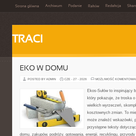
Archiwum
Podanie
Redakcja
Skan
Strona główna
Raków
TRACI
EKO W DOMU
POSTED BY ADMIN
CZE - 27 - 2026
MOŻLIWOŚĆ KOMENTOWA
Ekos-Sułów to inspirujący b
który pokazuje, że troska 
wielkich wyrzeczeń, skompl
kosztownych zmian. To miej
może znaleźć wskazówki, p
przystępne teksty dotyczą
domu, zakupów, podróży, gotowania, energii, recyklingu, przyrod