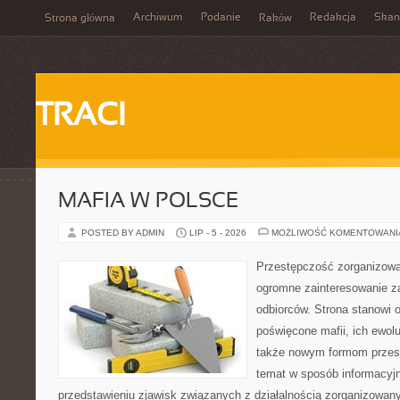
Archiwum
Podanie
Redakcja
Skan
Strona główna
Raków
TRACI
MAFIA W POLSCE
POSTED BY ADMIN
LIP - 5 - 2026
MOŻLIWOŚĆ KOMENTOWAN
Przestępczość zorganizowan
ogromne zainteresowanie za
odbiorców. Strona stanowi 
poświęcone mafii, ich ewolu
także nowym formom przest
temat w sposób informacyjn
przedstawieniu zjawisk związanych z działalnością zorganizowan