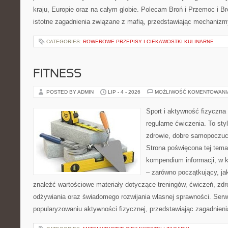
kraju, Europie oraz na całym globie. Polecam Broń i Przemoc i Br
istotne zagadnienia związane z mafią, przedstawiając mechaniz
CATEGORIES:
ROWEROWE PRZEPISY I CIEKAWOSTKI KULINARNE
FITNESS
POSTED BY ADMIN
LIP - 4 - 2026
MOŻLIWOŚĆ KOMENTOWAN
Sport i aktywność fizyczna 
regularne ćwiczenia. To sty
zdrowie, dobre samopoczuci
Strona poświęcona tej tem
kompendium informacji, w k
– zarówno początkujący, j
znaleźć wartościowe materiały dotyczące treningów, ćwiczeń, zdr
odżywiania oraz świadomego rozwijania własnej sprawności. Serwi
popularyzowaniu aktywności fizycznej, przedstawiając zagadnien