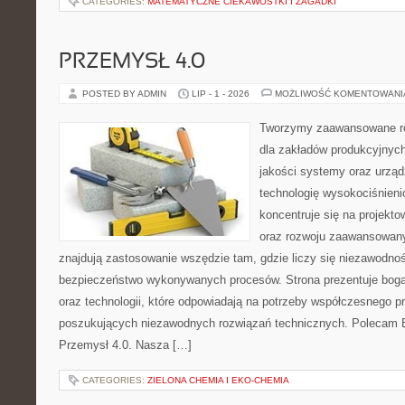
CATEGORIES:
MATEMATYCZNE CIEKAWOSTKI I ZAGADKI
PRZEMYSŁ 4.0
POSTED BY ADMIN
LIP - 1 - 2026
MOŻLIWOŚĆ KOMENTOWAN
Tworzymy zaawansowane ro
dla zakładów produkcyjnych
jakości systemy oraz urzą
technologię wysokociśnieni
koncentruje się na projekto
oraz rozwoju zaawansowany
znajdują zastosowanie wszędzie tam, gdzie liczy się niezawodno
bezpieczeństwo wykonywanych procesów. Strona prezentuje bogat
oraz technologii, które odpowiadają na potrzeby współczesnego p
poszukujących niezawodnych rozwiązań technicznych. Polecam E
Przemysł 4.0. Nasza […]
CATEGORIES:
ZIELONA CHEMIA I EKO-CHEMIA