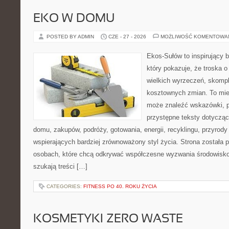
EKO W DOMU
POSTED BY ADMIN
CZE - 27 - 2026
MOŻLIWOŚĆ KOMENTOWA
Ekos-Sułów to inspirujący b
który pokazuje, że troska 
wielkich wyrzeczeń, skompl
kosztownych zmian. To miej
może znaleźć wskazówki, p
przystępne teksty dotyczą
domu, zakupów, podróży, gotowania, energii, recyklingu, przyrod
wspierających bardziej zrównoważony styl życia. Strona została
osobach, które chcą odkrywać współczesne wyzwania środowisko
szukają treści […]
CATEGORIES:
FITNESS PO 40. ROKU ŻYCIA
KOSMETYKI ZERO WASTE