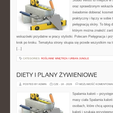
Studio Veriss to miejsce w 
oraz sprawdzonym wskazów
świadomie dobierać kosmet
praktyczny i łączy w sobie
pielęgnacją skóry. To blog 
którym można znaleźć zarów
wskazówki przydatne w pracy stylistki. Polecam Pielęgnacja i prz
krok po kroku. Tematyka strony skupia się przede wszystkim na t
[…]
CATEGORIES:
ROŚLINNE WNĘTRZA I URBAN JUNGLE
DIETY I PLANY ŻYWIENIOWE
POSTED BY ADMIN
CZE - 18 - 2026
MOŻLIWOŚĆ KOMENTOWA
Spalarnia kalorii – przystę
masy ciała Spalarnia kalori
osobach, które chcą uporz
kalorii i szukają przystępn