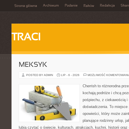
Archiwum
Podanie
Redakcja
Skan
Strona główna
Raków
TRACI
MEKSYK
POSTED BY ADMIN
LIP - 6 - 2026
MOŻLIWOŚĆ KOMENTOWAN
Cherrish to różnorodna prze
kochają podróże i chcą poz
pośpiechu, z ciekawością i
doświadczenia. To miejsce
opowieści, który może zai
planujące rodzinny urlop, ja
lubią czytać o świecie, kulturach, atrakcjach, kuchni, historii ora