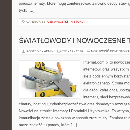
porusza tematy, które mogą zainteresować zarówno osoby stawiają
tych, […]
CATEGORIES:
CIEKAWOSTKI I HISTORIA
ŚWIATŁOWODY I NOWOCZESNE 
POSTED BY ADMIN
CZE - 17 - 2026
MOŻLIWOŚĆ KOMENTOWA
Internat.com.pl to nowocze
internetowi oraz wszystkim
się z codziennym korzysta
elektronicznego. Strona m
dla osób, które chcą uporz
internetu, sieci bezprzewo
chmury, hostingu, cyberbezpieczeństwa oraz domowych rozwiąza
Nowości na stronie: Internaty i Poradniki Użytkownika. To witry
komunikacja zostaje pokazana w sposób zrozumiały. Zamiast trudn
może znaleźć tu porady, które […]