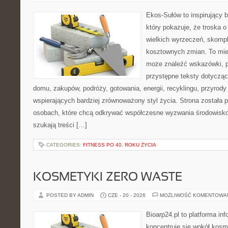
Ekos-Sułów to inspirujący b
który pokazuje, że troska 
wielkich wyrzeczeń, skompl
kosztownych zmian. To miej
może znaleźć wskazówki, p
przystępne teksty dotyczą
domu, zakupów, podróży, gotowania, energii, recyklingu, przyrod
wspierających bardziej zrównoważony styl życia. Strona została
osobach, które chcą odkrywać współczesne wyzwania środowisko
szukają treści […]
CATEGORIES:
FITNESS PO 40. ROKU ŻYCIA
KOSMETYKI ZERO WASTE
POSTED BY ADMIN
CZE - 20 - 2026
MOŻLIWOŚĆ KOMENTOWA
Bioarp24.pl to platforma in
koncentruje się wokół kos