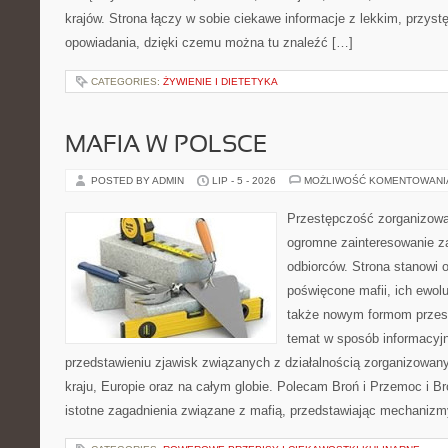
krajów. Strona łączy w sobie ciekawe informacje z lekkim, przy
opowiadania, dzięki czemu można tu znaleźć […]
CATEGORIES:
ŻYWIENIE I DIETETYKA
MAFIA W POLSCE
POSTED BY ADMIN
LIP - 5 - 2026
MOŻLIWOŚĆ KOMENTOWAN
Przestępczość zorganizowan
ogromne zainteresowanie za
odbiorców. Strona stanowi 
poświęcone mafii, ich ewolu
także nowym formom przest
temat w sposób informacyjn
przedstawieniu zjawisk związanych z działalnością zorganizowan
kraju, Europie oraz na całym globie. Polecam Broń i Przemoc i Br
istotne zagadnienia związane z mafią, przedstawiając mechaniz