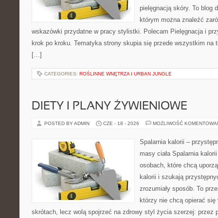
pielęgnacją skóry. To blog 
którym można znaleźć zarów
wskazówki przydatne w pracy stylistki. Polecam Pielęgnacja i prz
krok po kroku. Tematyka strony skupia się przede wszystkim na t
[…]
CATEGORIES:
ROŚLINNE WNĘTRZA I URBAN JUNGLE
DIETY I PLANY ŻYWIENIOWE
POSTED BY ADMIN
CZE - 18 - 2026
MOŻLIWOŚĆ KOMENTOWA
Spalarnia kalorii – przystę
masy ciała Spalarnia kalori
osobach, które chcą uporz
kalorii i szukają przystępn
zrozumiały sposób. To przes
którzy nie chcą opierać się
skrótach, lecz wolą spojrzeć na zdrowy styl życia szerzej: przez