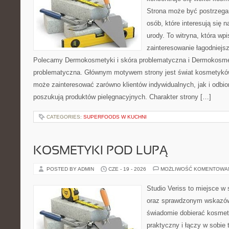
Strona może być postrzegan
osób, które interesują się 
urody. To witryna, która wp
zainteresowanie łagodniejs
Polecamy Dermokosmetyki i skóra problematyczna i Dermokosmet
problematyczna. Głównym motywem strony jest świat kosmetyków
może zainteresować zarówno klientów indywidualnych, jak i odbio
poszukują produktów pielęgnacyjnych. Charakter strony […]
CATEGORIES:
SUPERFOODS W KUCHNI
KOSMETYKI POD LUPĄ
POSTED BY ADMIN
CZE - 19 - 2026
MOŻLIWOŚĆ KOMENTOWA
Studio Veriss to miejsce w 
oraz sprawdzonym wskazów
świadomie dobierać kosmet
praktyczny i łączy w sobie