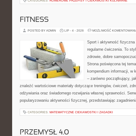
CATEGORIES:
ROWEROWE PRZEPISY I CIEKAWOSTKI KULINARNE
FITNESS
POSTED BY ADMIN
LIP - 4 - 2026
MOŻLIWOŚĆ KOMENTOWAN
Sport i aktywność fizyczna 
regularne ćwiczenia. To sty
zdrowie, dobre samopoczuci
Strona poświęcona tej tem
kompendium informacji, w k
– zarówno początkujący, j
znaleźć wartościowe materiały dotyczące treningów, ćwiczeń, zdr
odżywiania oraz świadomego rozwijania własnej sprawności. Serwi
popularyzowaniu aktywności fizycznej, przedstawiając zagadnien
CATEGORIES:
MATEMATYCZNE CIEKAWOSTKI I ZAGADKI
PRZEMYSŁ 4.0