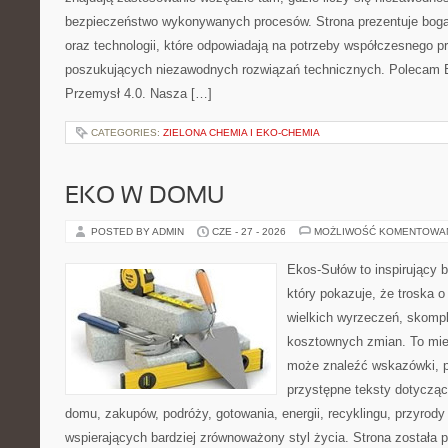
bezpieczeństwo wykonywanych procesów. Strona prezentuje bogat
oraz technologii, które odpowiadają na potrzeby współczesnego p
poszukujących niezawodnych rozwiązań technicznych. Polecam E
Przemysł 4.0. Nasza […]
CATEGORIES:
ZIELONA CHEMIA I EKO-CHEMIA
EKO W DOMU
POSTED BY ADMIN
CZE - 27 - 2026
MOŻLIWOŚĆ KOMENTOWA
Ekos-Sułów to inspirujący b
który pokazuje, że troska 
wielkich wyrzeczeń, skompl
kosztownych zmian. To miej
może znaleźć wskazówki, p
przystępne teksty dotyczą
domu, zakupów, podróży, gotowania, energii, recyklingu, przyrod
wspierających bardziej zrównoważony styl życia. Strona została