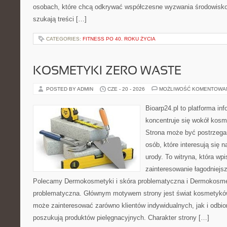
osobach, które chcą odkrywać współczesne wyzwania środowisko
szukają treści […]
CATEGORIES:
FITNESS PO 40. ROKU ŻYCIA
KOSMETYKI ZERO WASTE
POSTED BY ADMIN
CZE - 20 - 2026
MOŻLIWOŚĆ KOMENTOWA
Bioarp24.pl to platforma in
koncentruje się wokół kos
Strona może być postrzegan
osób, które interesują się 
urody. To witryna, która wp
zainteresowanie łagodniejs
Polecamy Dermokosmetyki i skóra problematyczna i Dermokosmet
problematyczna. Głównym motywem strony jest świat kosmetyków
może zainteresować zarówno klientów indywidualnych, jak i odbio
poszukują produktów pielęgnacyjnych. Charakter strony […]