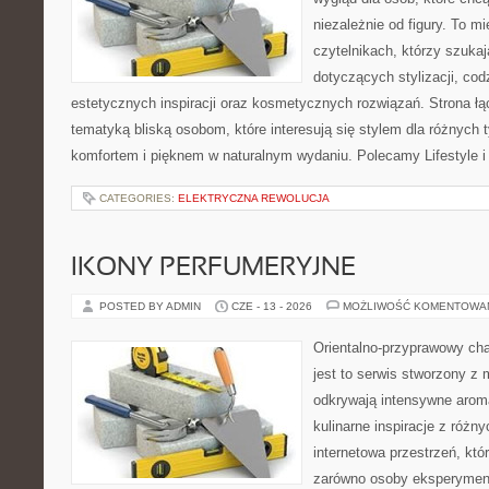
niezależnie od figury. To m
czytelnikach, którzy szuka
dotyczących stylizacji, cod
estetycznych inspiracji oraz kosmetycznych rozwiązań. Strona ł
tematyką bliską osobom, które interesują się stylem dla różnych 
komfortem i pięknem w naturalnym wydaniu. Polecamy Lifestyle i
CATEGORIES:
ELEKTRYCZNA REWOLUCJA
IKONY PERFUMERYJNE
POSTED BY ADMIN
CZE - 13 - 2026
MOŻLIWOŚĆ KOMENTOWA
Orientalno-przyprawowy char
jest to serwis stworzony z 
odkrywają intensywne aroma
kulinarne inspiracje z różny
internetowa przestrzeń, kt
zarówno osoby eksperymentu