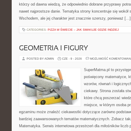
którzy od dawna wiedzą, że odpowiednio dobrane przyprawy potraf
nawet najprostsze danie. Tematyka strony koncentruje się wokół
Wschodem, ale jej charakter jest znacznie szerszy, ponieważ […]
CATEGORIES:
PIZZA W ŚWIECIE – JAK SMAKUJE GDZIE INDZIEJ
GEOMETRIA I FIGURY
POSTED BY ADMIN
CZE - 9 - 2026
MOŻLIWOŚĆ KOMENTOWAN
SuperMatma.pl to przystępn
poświęcony matematyce, któ
wzorów, równań i logicznyc
ciekawy. Strona została st
które chcą poszerzać wied
miejsce, w którym osoba pr
egzaminu może znaleźć ciekawostki dotyczące zarówno podstawo
bardziej zaawansowanych tematów matematycznych. Zobacz takż
Matematyka. Serwis internetowa przestrzeń dla miłośników liczb