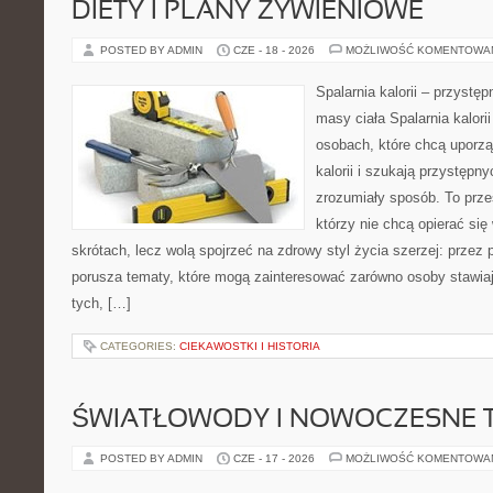
DIETY I PLANY ŻYWIENIOWE
POSTED BY ADMIN
CZE - 18 - 2026
MOŻLIWOŚĆ KOMENTOWA
Spalarnia kalorii – przystę
masy ciała Spalarnia kalori
osobach, które chcą uporz
kalorii i szukają przystępn
zrozumiały sposób. To przes
którzy nie chcą opierać się
skrótach, lecz wolą spojrzeć na zdrowy styl życia szerzej: przez
porusza tematy, które mogą zainteresować zarówno osoby stawiają
tych, […]
CATEGORIES:
CIEKAWOSTKI I HISTORIA
ŚWIATŁOWODY I NOWOCZESNE 
POSTED BY ADMIN
CZE - 17 - 2026
MOŻLIWOŚĆ KOMENTOWA