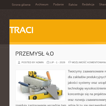
Archiwum
Podanie
Redakcja
Skan
Strona główna
Raków
TRACI
PRZEMYSŁ 4.0
POSTED BY ADMIN
LIP - 1 - 2026
MOŻLIWOŚĆ KOMENTOWAN
Tworzymy zaawansowane ro
dla zakładów produkcyjnych
jakości systemy oraz urzą
technologię wysokociśnieni
koncentruje się na projekto
oraz rozwoju zaawansowany
znajdują zastosowanie wszędzie tam, gdzie liczy się niezawodno