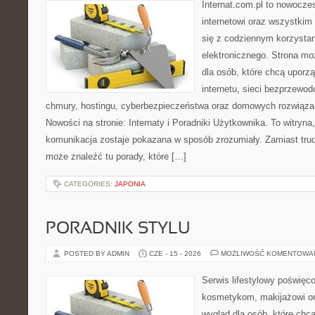
Internat.com.pl to nowocze
internetowi oraz wszystkim
się z codziennym korzysta
elektronicznego. Strona m
dla osób, które chcą uporz
internetu, sieci bezprzewo
chmury, hostingu, cyberbezpieczeństwa oraz domowych rozwiąza
Nowości na stronie: Internaty i Poradniki Użytkownika. To witry
komunikacja zostaje pokazana w sposób zrozumiały. Zamiast trudn
może znaleźć tu porady, które […]
CATEGORIES:
JAPONIA
PORADNIK STYLU
POSTED BY ADMIN
CZE - 15 - 2026
MOŻLIWOŚĆ KOMENTOWA
Serwis lifestylowy poświęcon
kosmetykom, makijażowi or
wygląd dla osób, które chc