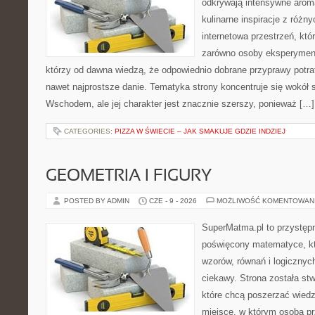
odkrywają intensywne aroma
kulinarne inspiracje z różny
internetowa przestrzeń, kt
zarówno osoby eksperymentu
którzy od dawna wiedzą, że odpowiednio dobrane przyprawy potraf
nawet najprostsze danie. Tematyka strony koncentruje się wokół
Wschodem, ale jej charakter jest znacznie szerszy, ponieważ […]
CATEGORIES:
PIZZA W ŚWIECIE – JAK SMAKUJE GDZIE INDZIEJ
GEOMETRIA I FIGURY
POSTED BY ADMIN
CZE - 9 - 2026
MOŻLIWOŚĆ KOMENTOWAN
SuperMatma.pl to przystępn
poświęcony matematyce, któ
wzorów, równań i logicznyc
ciekawy. Strona została st
które chcą poszerzać wied
miejsce, w którym osoba pr