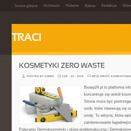
Archiwum
Podanie
Redakcja
Skan
Strona główna
Raków
TRACI
KOSMETYKI ZERO WASTE
POSTED BY ADMIN
CZE - 20 - 2026
MOŻLIWOŚĆ KOMENTOWA
Bioarp24.pl to platforma in
koncentruje się wokół kos
Strona może być postrzegan
osób, które interesują się 
urody. To witryna, która wp
zainteresowanie łagodniejs
Polecamy Dermokosmetyki i skóra problematyczna i Dermokosmet