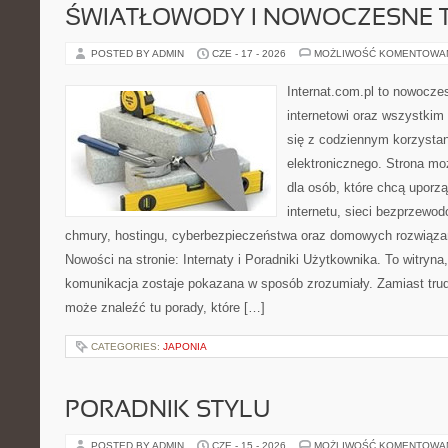
ŚWIATŁOWODY I NOWOCZESNE 
POSTED BY ADMIN
CZE - 17 - 2026
MOŻLIWOŚĆ KOMENTOWA
Internat.com.pl to nowocze
internetowi oraz wszystkim
się z codziennym korzysta
elektronicznego. Strona m
dla osób, które chcą uporz
internetu, sieci bezprzewo
chmury, hostingu, cyberbezpieczeństwa oraz domowych rozwiąza
Nowości na stronie: Internaty i Poradniki Użytkownika. To witry
komunikacja zostaje pokazana w sposób zrozumiały. Zamiast trudn
może znaleźć tu porady, które […]
CATEGORIES:
JAPONIA
PORADNIK STYLU
POSTED BY ADMIN
CZE - 15 - 2026
MOŻLIWOŚĆ KOMENTOWA