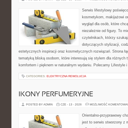
Serwis lifestylowy poświęcon
kosmetykom, makijażowi or
wygląd dla osób, które chc
niezależnie od figury. To m
czytelnikach, którzy szuka
dotyczących stylizacji, cod
estetycznych inspiracji oraz kosmetycznych rozwiązań. Strona ł
tematyką bliską osobom, które interesują się stylem dla różnych 
komfortem i pięknem w naturalnym wydaniu. Polecamy Lifestyle i
CATEGORIES:
ELEKTRYCZNA REWOLUCJA
IKONY PERFUMERYJNE
POSTED BY ADMIN
CZE - 13 - 2026
MOŻLIWOŚĆ KOMENTOWA
Orientalno-przyprawowy char
jest to serwis stworzony z 