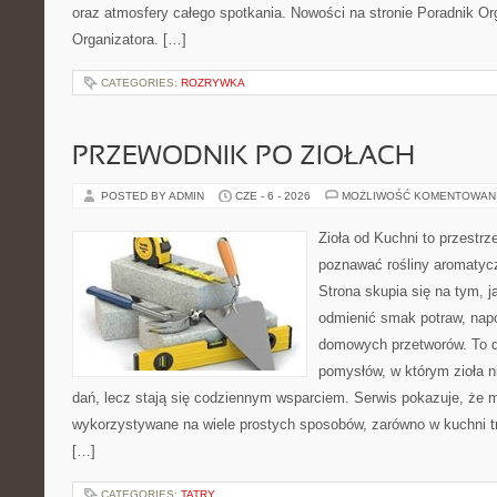
oraz atmosfery całego spotkania. Nowości na stronie Poradnik Org
Organizatora. […]
CATEGORIES:
ROZRYWKA
PRZEWODNIK PO ZIOŁACH
POSTED BY ADMIN
CZE - 6 - 2026
MOŻLIWOŚĆ KOMENTOWAN
Zioła od Kuchni to przestrz
poznawać rośliny aromatyc
Strona skupia się na tym, 
odmienić smak potraw, napo
domowych przetworów. To 
pomysłów, w którym zioła n
dań, lecz stają się codziennym wsparciem. Serwis pokazuje, że 
wykorzystywane na wiele prostych sposobów, zarówno w kuchni tra
[…]
CATEGORIES:
TATRY