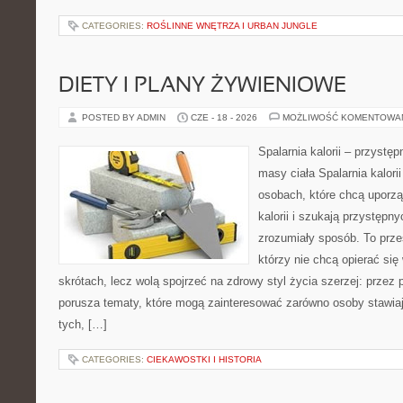
CATEGORIES:
ROŚLINNE WNĘTRZA I URBAN JUNGLE
DIETY I PLANY ŻYWIENIOWE
POSTED BY ADMIN
CZE - 18 - 2026
MOŻLIWOŚĆ KOMENTOWA
Spalarnia kalorii – przystę
masy ciała Spalarnia kalori
osobach, które chcą uporz
kalorii i szukają przystępn
zrozumiały sposób. To przes
którzy nie chcą opierać się
skrótach, lecz wolą spojrzeć na zdrowy styl życia szerzej: przez
porusza tematy, które mogą zainteresować zarówno osoby stawiają
tych, […]
CATEGORIES:
CIEKAWOSTKI I HISTORIA