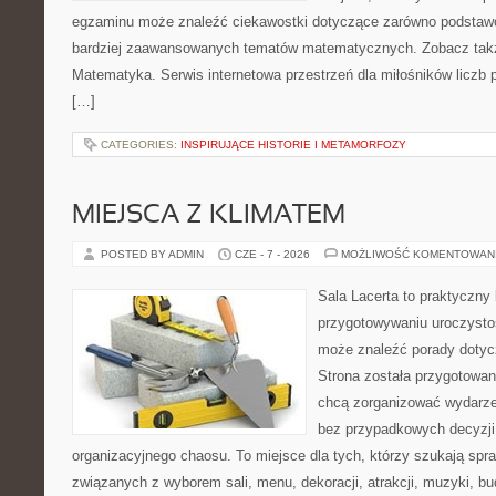
egzaminu może znaleźć ciekawostki dotyczące zarówno podstawo
bardziej zaawansowanych tematów matematycznych. Zobacz takż
Matematyka. Serwis internetowa przestrzeń dla miłośników liczb
[…]
CATEGORIES:
INSPIRUJĄCE HISTORIE I METAMORFOZY
MIEJSCA Z KLIMATEM
POSTED BY ADMIN
CZE - 7 - 2026
MOŻLIWOŚĆ KOMENTOWAN
Sala Lacerta to praktyczny
przygotowywaniu uroczystoś
może znaleźć porady dotyc
Strona została przygotowan
chcą zorganizować wydarze
bez przypadkowych decyzji,
organizacyjnego chaosu. To miejsce dla tych, którzy szukają s
związanych z wyborem sali, menu, dekoracji, atrakcji, muzyki, b