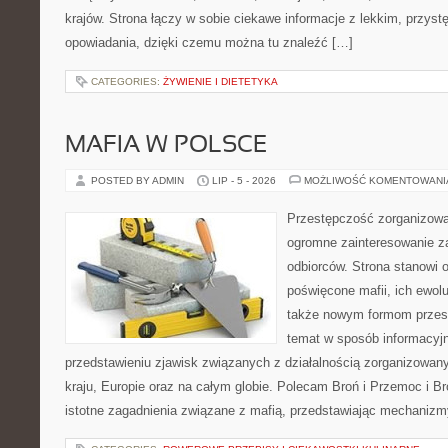
krajów. Strona łączy w sobie ciekawe informacje z lekkim, przy
opowiadania, dzięki czemu można tu znaleźć […]
CATEGORIES:
ŻYWIENIE I DIETETYKA
MAFIA W POLSCE
POSTED BY ADMIN
LIP - 5 - 2026
MOŻLIWOŚĆ KOMENTOWAN
Przestępczość zorganizowan
ogromne zainteresowanie za
odbiorców. Strona stanowi 
poświęcone mafii, ich ewolu
także nowym formom przest
temat w sposób informacyjn
przedstawieniu zjawisk związanych z działalnością zorganizowan
kraju, Europie oraz na całym globie. Polecam Broń i Przemoc i Br
istotne zagadnienia związane z mafią, przedstawiając mechaniz