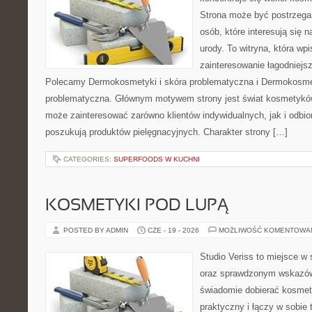
Strona może być postrzegan
osób, które interesują się 
urody. To witryna, która wp
zainteresowanie łagodniejs
Polecamy Dermokosmetyki i skóra problematyczna i Dermokosmet
problematyczna. Głównym motywem strony jest świat kosmetyków
może zainteresować zarówno klientów indywidualnych, jak i odbio
poszukują produktów pielęgnacyjnych. Charakter strony […]
CATEGORIES:
SUPERFOODS W KUCHNI
KOSMETYKI POD LUPĄ
POSTED BY ADMIN
CZE - 19 - 2026
MOŻLIWOŚĆ KOMENTOWA
Studio Veriss to miejsce w 
oraz sprawdzonym wskazów
świadomie dobierać kosmet
praktyczny i łączy w sobie