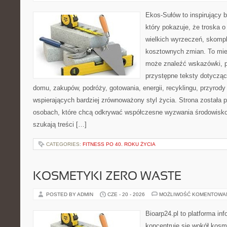
Ekos-Sułów to inspirujący b
który pokazuje, że troska 
wielkich wyrzeczeń, skompl
kosztownych zmian. To miej
może znaleźć wskazówki, p
przystępne teksty dotyczą
domu, zakupów, podróży, gotowania, energii, recyklingu, przyrod
wspierających bardziej zrównoważony styl życia. Strona została
osobach, które chcą odkrywać współczesne wyzwania środowisko
szukają treści […]
CATEGORIES:
FITNESS PO 40. ROKU ŻYCIA
KOSMETYKI ZERO WASTE
POSTED BY ADMIN
CZE - 20 - 2026
MOŻLIWOŚĆ KOMENTOWA
Bioarp24.pl to platforma in
koncentruje się wokół kos