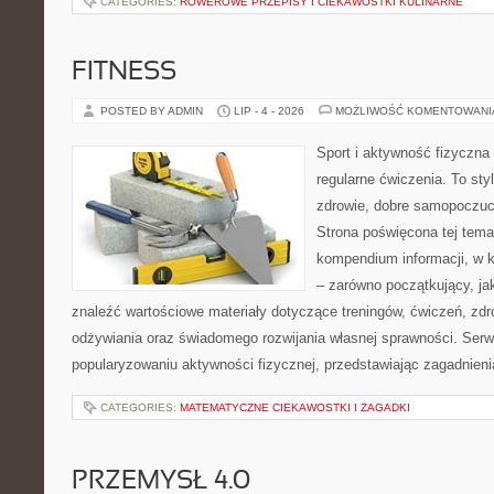
CATEGORIES:
ROWEROWE PRZEPISY I CIEKAWOSTKI KULINARNE
FITNESS
POSTED BY ADMIN
LIP - 4 - 2026
MOŻLIWOŚĆ KOMENTOWAN
Sport i aktywność fizyczna 
regularne ćwiczenia. To sty
zdrowie, dobre samopoczuci
Strona poświęcona tej tem
kompendium informacji, w k
– zarówno początkujący, j
znaleźć wartościowe materiały dotyczące treningów, ćwiczeń, zdr
odżywiania oraz świadomego rozwijania własnej sprawności. Serwi
popularyzowaniu aktywności fizycznej, przedstawiając zagadnien
CATEGORIES:
MATEMATYCZNE CIEKAWOSTKI I ZAGADKI
PRZEMYSŁ 4.0