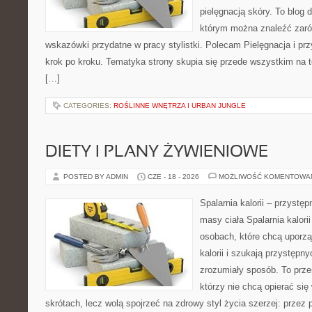
pielęgnacją skóry. To blog 
którym można znaleźć zarów
wskazówki przydatne w pracy stylistki. Polecam Pielęgnacja i prz
krok po kroku. Tematyka strony skupia się przede wszystkim na t
[…]
CATEGORIES:
ROŚLINNE WNĘTRZA I URBAN JUNGLE
DIETY I PLANY ŻYWIENIOWE
POSTED BY ADMIN
CZE - 18 - 2026
MOŻLIWOŚĆ KOMENTOWA
Spalarnia kalorii – przystę
masy ciała Spalarnia kalori
osobach, które chcą uporz
kalorii i szukają przystępn
zrozumiały sposób. To przes
którzy nie chcą opierać się
skrótach, lecz wolą spojrzeć na zdrowy styl życia szerzej: przez