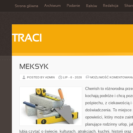
Archiwum
Podanie
Redakcja
Skan
Strona główna
Raków
TRACI
MEKSYK
POSTED BY ADMIN
LIP - 6 - 2026
MOŻLIWOŚĆ KOMENTOWAN
Cherrish to różnorodna prze
kochają podróże i chcą poz
pośpiechu, z ciekawością i
doświadczenia. To miejsce
opowieści, który może zai
planujące rodzinny urlop, ja
lubią czytać o świecie, kulturach, atrakcjach, kuchni, historii ora