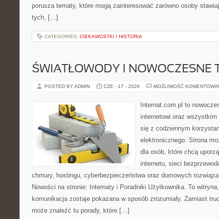
porusza tematy, które mogą zainteresować zarówno osoby stawiają
tych, […]
CATEGORIES:
CIEKAWOSTKI I HISTORIA
ŚWIATŁOWODY I NOWOCZESNE 
POSTED BY ADMIN
CZE - 17 - 2026
MOŻLIWOŚĆ KOMENTOWA
Internat.com.pl to nowocze
internetowi oraz wszystkim
się z codziennym korzysta
elektronicznego. Strona m
dla osób, które chcą uporz
internetu, sieci bezprzewo
chmury, hostingu, cyberbezpieczeństwa oraz domowych rozwiąza
Nowości na stronie: Internaty i Poradniki Użytkownika. To witry
komunikacja zostaje pokazana w sposób zrozumiały. Zamiast trudn
może znaleźć tu porady, które […]