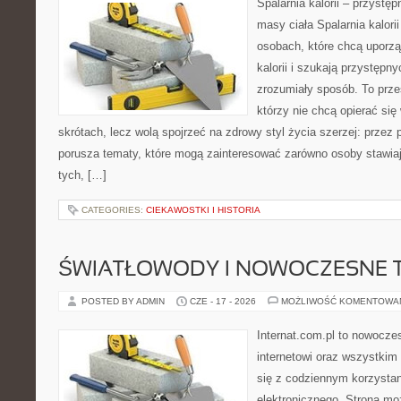
Spalarnia kalorii – przystę
masy ciała Spalarnia kalori
osobach, które chcą uporz
kalorii i szukają przystępn
zrozumiały sposób. To przes
którzy nie chcą opierać się
skrótach, lecz wolą spojrzeć na zdrowy styl życia szerzej: przez
porusza tematy, które mogą zainteresować zarówno osoby stawiają
tych, […]
CATEGORIES:
CIEKAWOSTKI I HISTORIA
ŚWIATŁOWODY I NOWOCZESNE 
POSTED BY ADMIN
CZE - 17 - 2026
MOŻLIWOŚĆ KOMENTOWA
Internat.com.pl to nowocze
internetowi oraz wszystkim
się z codziennym korzysta
elektronicznego. Strona m