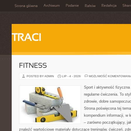
Archiwum
Podanie
Redakcja
Skan
Strona główna
Raków
TRACI
FITNESS
POSTED BY ADMIN
LIP - 4 - 2026
MOŻLIWOŚĆ KOMENTOWAN
Sport i aktywność fizyczna 
regularne ćwiczenia. To sty
zdrowie, dobre samopoczuci
Strona poświęcona tej tem
kompendium informacji, w k
– zarówno początkujący, j
znaleźć wartościowe materiały dotyczące treningów, ćwiczeń, zdr