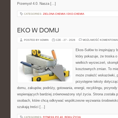
Przemysł 4.0. Nasza […]
CATEGORIES:
ZIELONA CHEMIA I EKO-CHEMIA
EKO W DOMU
POSTED BY ADMIN
CZE - 27 - 2026
MOŻLIWOŚĆ KOMENTOWA
Ekos-Sułów to inspirujący b
który pokazuje, że troska 
wielkich wyrzeczeń, skompl
kosztownych zmian. To miej
może znaleźć wskazówki, p
przystępne teksty dotyczą
domu, zakupów, podróży, gotowania, energii, recyklingu, przyrod
wspierających bardziej zrównoważony styl życia. Strona została
osobach, które chcą odkrywać współczesne wyzwania środowisko
szukają treści […]
CATEGORIES:
FITNESS PO 40. ROKU ŻYCIA