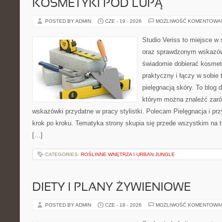
KOSMETYKI POD LUPĄ
POSTED BY ADMIN
CZE - 19 - 2026
MOŻLIWOŚĆ KOMENTOWA
Studio Veriss to miejsce w 
oraz sprawdzonym wskazów
świadomie dobierać kosmet
praktyczny i łączy w sobie
pielęgnacją skóry. To blog 
którym można znaleźć zarów
wskazówki przydatne w pracy stylistki. Polecam Pielęgnacja i prz
krok po kroku. Tematyka strony skupia się przede wszystkim na t
[…]
CATEGORIES:
ROŚLINNE WNĘTRZA I URBAN JUNGLE
DIETY I PLANY ŻYWIENIOWE
POSTED BY ADMIN
CZE - 18 - 2026
MOŻLIWOŚĆ KOMENTOWA