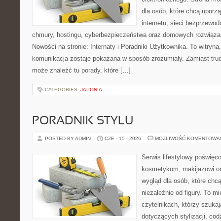
dla osób, które chcą uporz
internetu, sieci bezprzewo
chmury, hostingu, cyberbezpieczeństwa oraz domowych rozwiąza
Nowości na stronie: Internaty i Poradniki Użytkownika. To witry
komunikacja zostaje pokazana w sposób zrozumiały. Zamiast trudn
może znaleźć tu porady, które […]
CATEGORIES:
JAPONIA
PORADNIK STYLU
POSTED BY ADMIN
CZE - 15 - 2026
MOŻLIWOŚĆ KOMENTOWA
Serwis lifestylowy poświęcon
kosmetykom, makijażowi or
wygląd dla osób, które chc
niezależnie od figury. To m
czytelnikach, którzy szuka
dotyczących stylizacji, cod