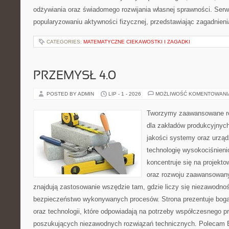
odżywiania oraz świadomego rozwijania własnej sprawności. Serwi
popularyzowaniu aktywności fizycznej, przedstawiając zagadnien
CATEGORIES:
MATEMATYCZNE CIEKAWOSTKI I ZAGADKI
PRZEMYSŁ 4.0
POSTED BY ADMIN
LIP - 1 - 2026
MOŻLIWOŚĆ KOMENTOWAN
Tworzymy zaawansowane ro
dla zakładów produkcyjnych
jakości systemy oraz urzą
technologię wysokociśnieni
koncentruje się na projekto
oraz rozwoju zaawansowany
znajdują zastosowanie wszędzie tam, gdzie liczy się niezawodno
bezpieczeństwo wykonywanych procesów. Strona prezentuje bogat
oraz technologii, które odpowiadają na potrzeby współczesnego p
poszukujących niezawodnych rozwiązań technicznych. Polecam E