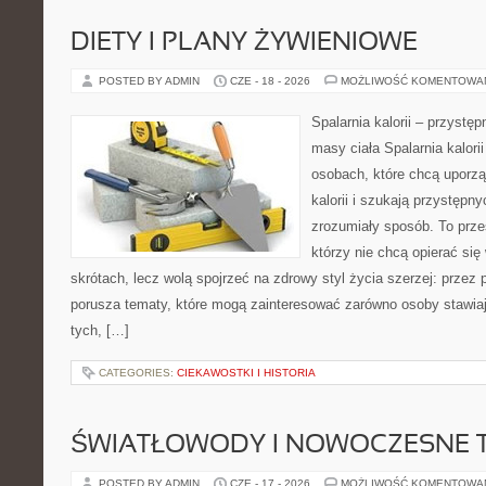
DIETY I PLANY ŻYWIENIOWE
POSTED BY ADMIN
CZE - 18 - 2026
MOŻLIWOŚĆ KOMENTOWA
Spalarnia kalorii – przystę
masy ciała Spalarnia kalori
osobach, które chcą uporz
kalorii i szukają przystępn
zrozumiały sposób. To przes
którzy nie chcą opierać się
skrótach, lecz wolą spojrzeć na zdrowy styl życia szerzej: przez
porusza tematy, które mogą zainteresować zarówno osoby stawiają
tych, […]
CATEGORIES:
CIEKAWOSTKI I HISTORIA
ŚWIATŁOWODY I NOWOCZESNE 
POSTED BY ADMIN
CZE - 17 - 2026
MOŻLIWOŚĆ KOMENTOWA