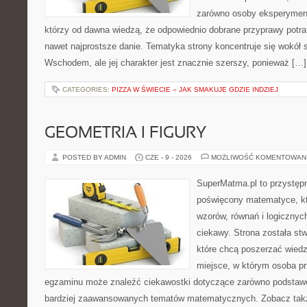
zarówno osoby eksperymentu
którzy od dawna wiedzą, że odpowiednio dobrane przyprawy potraf
nawet najprostsze danie. Tematyka strony koncentruje się wokół
Wschodem, ale jej charakter jest znacznie szerszy, ponieważ […]
CATEGORIES:
PIZZA W ŚWIECIE – JAK SMAKUJE GDZIE INDZIEJ
GEOMETRIA I FIGURY
POSTED BY ADMIN
CZE - 9 - 2026
MOŻLIWOŚĆ KOMENTOWAN
SuperMatma.pl to przystępn
poświęcony matematyce, któ
wzorów, równań i logicznyc
ciekawy. Strona została st
które chcą poszerzać wied
miejsce, w którym osoba pr
egzaminu może znaleźć ciekawostki dotyczące zarówno podstawo
bardziej zaawansowanych tematów matematycznych. Zobacz takż