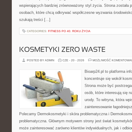
wspierających bardziej zrównoważony styl życia. Strona została
osobach, które chcą odkrywać współczesne wyzwania środowisko
szukają treści […]
CATEGORIES:
FITNESS PO 40. ROKU ŻYCIA
KOSMETYKI ZERO WASTE
POSTED BY ADMIN
CZE - 20 - 2026
MOŻLIWOŚĆ KOMENTOWA
Bioarp24.pl to platforma in
koncentruje się wokół kos
Strona może być postrzegan
osób, które interesują się 
urody. To witryna, która wp
zainteresowanie łagodniejs
Polecamy Dermokosmetyki i skóra problematyczna i Dermokosmet
problematyczna. Głównym motywem strony jest świat kosmetyków
może zainteresować zarówno klientów indywidualnych, jak i odbio