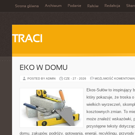
Archiwum
Podanie
Redakcja
Skan
Strona główna
Raków
TRACI
EKO W DOMU
POSTED BY ADMIN
CZE - 27 - 2026
MOŻLIWOŚĆ KOMENTOWA
Ekos-Sułów to inspirujący b
który pokazuje, że troska 
wielkich wyrzeczeń, skompl
kosztownych zmian. To miej
może znaleźć wskazówki, p
przystępne teksty dotyczą
domu, zakupów, podróży, gotowania, energii, recyklingu, przyrod