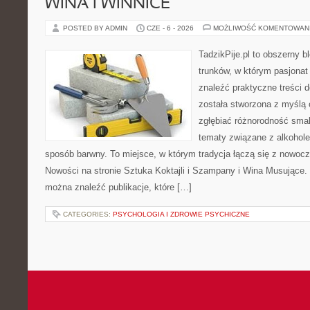
WINA I WINNICE
POSTED BY ADMIN
CZE - 6 - 2026
MOŻLIWOŚĆ KOMENTOWAN
TadzikPije.pl to obszerny 
trunków, w którym pasjona
znaleźć praktyczne treści d
została stworzona z myślą 
zgłębiać różnorodność smak
tematy związane z alkohol
sposób barwny. To miejsce, w którym tradycja łączą się z nowoc
Nowości na stronie Sztuka Koktajli i Szampany i Wina Musujące. N
można znaleźć publikacje, które […]
CATEGORIES:
PSYCHOLOGIA I ZDROWIE PSYCHICZNE