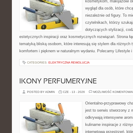
kosmetykom, makijażowi or
wygląd dla osób, które chc
niezależnie od figury. To m
czytelnikach, którzy szuka
dotyczących stylizacji, cod
estetycznych inspiracji oraz kosmetycznych rozwiązań. Strona ł
tematyką bliską osobom, które interesują się stylem dla różnych 
komfortem i pięknem w naturalnym wydaniu. Polecamy Lifestyle i
CATEGORIES:
ELEKTRYCZNA REWOLUCJA
IKONY PERFUMERYJNE
POSTED BY ADMIN
CZE - 13 - 2026
MOŻLIWOŚĆ KOMENTOWA
Orientalno-przyprawowy char
jest to serwis stworzony z 
odkrywają intensywne aroma
kulinarne inspiracje z różny
internetowa przestrzeń, kt