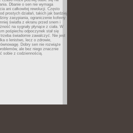
łania. Dbanie o sen nie wymaga
cia ani całkowitej rewolucji. Często
od prostych działań, takich jak bardziej
dziny zasypiania, ograniczenie kofeiny
niej światła z ekranu przed snem i
żność na sygnały płynące z ciała. W
nym pośpiechu odpoczynek stał się
trzeba świadomie zawalczyć. Nie jest
lka o lenistwo, lecz o zdrowie,
 równowagę. Dobry sen nie rozwiąże
roblemów, ale bez niego znacznie
zić sobie z codziennością.