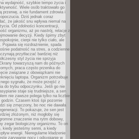
na wydajność, szybkie tempo życia i
ktywność. Wiele osób traktowało go
ą przerwę, a nie fundament zdrowia i
opoczucia. Dziś jednak coraz
dać, że jakość snu wpływa niemal na
życia. Od zdolności koncentracji,
ość organizmu, aż po nastrój, relacje z
ejmowanie decyzji. Kiedy śpimy zbyt
espokojnie, cierpi nie tylko ciało, ale
. Pojawia się rozdrażnienie, spada
ośnie podatność na stres, a codzienne
czynają przytłaczać bardziej niż
łczesny styl życia nie sprzyja
. Ekrany towarzyszą nam do późnych
ornych, praca często przenika do
ięcie związane z obowiązkami nie
knięciu laptopa. Organizm potrzebuje
źnego sygnału, że może przejść z
nia do trybu odpoczynku. Jeśli go nie
asypianie staje się trudniejsze, a sen
blem nie zawsze polega tylko na liczbie
 godzin. Czasem ktoś śpi pozornie
udzi się zmęczony, bo noc nie dawała
egeneracji. To pokazuje, że sen jest
dziej złożonym, niż mogłoby się
romne znaczenie ma rytm dobowy,
lny zegar biologiczny organizmu. To on
, kiedy jesteśmy senni, a kiedy
pływ energii. Nieregularne kładzenie
ęste zarywanie nocy i odsypianie w