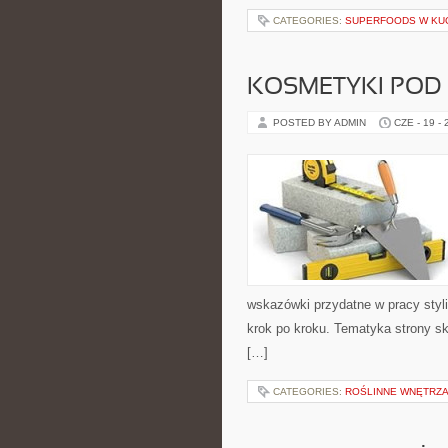
CATEGORIES:
SUPERFOODS W KU
KOSMETYKI POD
POSTED BY ADMIN
CZE - 19 -
wskazówki przydatne w pracy styli
krok po kroku. Tematyka strony sk
[…]
CATEGORIES:
ROŚLINNE WNĘTRZA