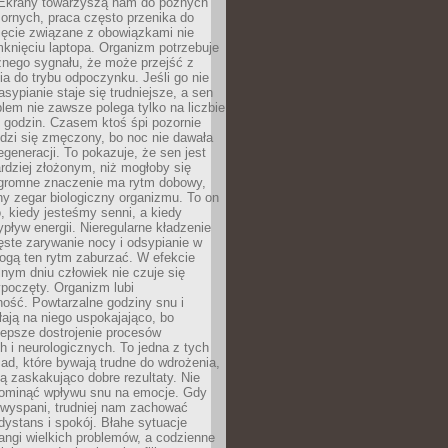
. Ekrany towarzyszą nam do późnych
ornych, praca często przenika do
ięcie związane z obowiązkami nie
knięciu laptopa. Organizm potrzebuje
źnego sygnału, że może przejść z
nia do trybu odpoczynku. Jeśli go nie
asypianie staje się trudniejsze, a sen
blem nie zawsze polega tylko na liczbie
 godzin. Czasem ktoś śpi pozornie
udzi się zmęczony, bo noc nie dawała
egeneracji. To pokazuje, że sen jest
dziej złożonym, niż mogłoby się
romne znaczenie ma rytm dobowy,
lny zegar biologiczny organizmu. To on
, kiedy jesteśmy senni, a kiedy
pływ energii. Nieregularne kładzenie
ęste zarywanie nocy i odsypianie w
gą ten rytm zaburzać. W efekcie
nym dniu człowiek nie czuje się
poczęty. Organizm lubi
ość. Powtarzalne godziny snu i
łają na niego uspokajająco, bo
lepsze dostrojenie procesów
 i neurologicznych. To jedna z tych
ad, które bywają trudne do wdrożenia,
ą zaskakująco dobre rezultaty. Nie
ominąć wpływu snu na emocje. Gdy
ewyspani, trudniej nam zachować
 dystans i spokój. Błahe sytuacje
rangi wielkich problemów, a codzienne