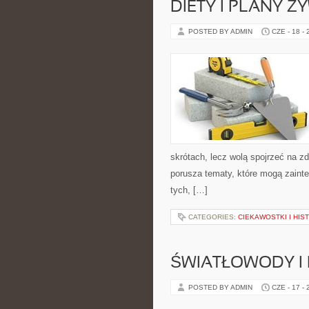
DIETY I PLANY Ż
POSTED BY ADMIN
CZE - 18 -
skrótach, lecz wolą spojrzeć na zd
porusza tematy, które mogą zainte
tych, […]
CATEGORIES:
CIEKAWOSTKI I HIS
ŚWIATŁOWODY I
POSTED BY ADMIN
CZE - 17 -