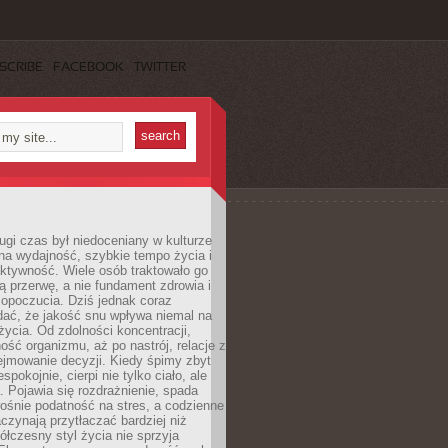
SCRIBE
FACEBOOK
TWITTER
ugi czas był niedoceniany w kulturze
na wydajność, szybkie tempo życia i
ktywność. Wiele osób traktowało go
ą przerwę, a nie fundament zdrowia i
opoczucia. Dziś jednak coraz
dać, że jakość snu wpływa niemal na
życia. Od zdolności koncentracji,
ość organizmu, aż po nastrój, relacje z
ejmowanie decyzji. Kiedy śpimy zbyt
espokojnie, cierpi nie tylko ciało, ale
. Pojawia się rozdrażnienie, spada
ośnie podatność na stres, a codzienne
czynają przytłaczać bardziej niż
łczesny styl życia nie sprzyja