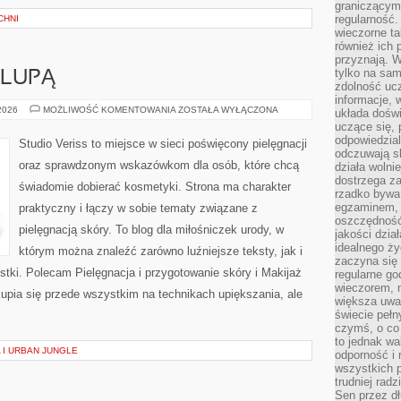
graniczącym 
regularność.
CHNI
wieczorne ta
również ich 
przyznają. W
tylko na sam
 LUPĄ
zdolność uc
informacje, 
KOSMETYKI
 2026
MOŻLIWOŚĆ KOMENTOWANIA
ZOSTAŁA WYŁĄCZONA
układa dośw
POD
uczące się, 
LUPĄ
odpowiedzia
Studio Veriss to miejsce w sieci poświęcony pielęgnacji
odczuwają s
oraz sprawdzonym wskazówkom dla osób, które chcą
działa wolnie
dostrzega za
świadomie dobierać kosmetyki. Strona ma charakter
rzadko bywa
egzaminem, 
praktyczny i łączy w sobie tematy związane z
oszczędność
pielęgnacją skóry. To blog dla miłośniczek urody, w
jakości dzia
idealnego ży
którym można znaleźć zarówno luźniejsze teksty, jak i
zaczyna się 
stki. Polecam Pielęgnacja i przygotowanie skóry i Makijaż
regularne go
wieczorem, m
upia się przede wszystkim na technikach upiększania, ale
większa uwa
świecie peł
czymś, o co 
to jednak wa
 I URBAN JUNGLE
odporność i
wszystkich p
trudniej rad
Sen przez dł