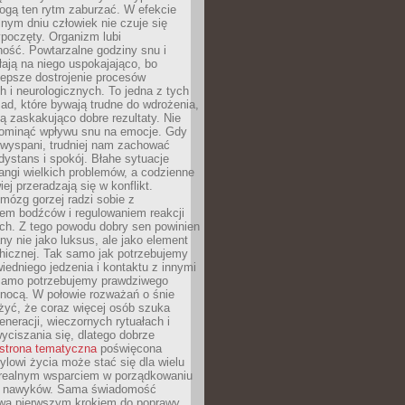
gą ten rytm zaburzać. W efekcie
nym dniu człowiek nie czuje się
poczęty. Organizm lubi
ość. Powtarzalne godziny snu i
łają na niego uspokajająco, bo
lepsze dostrojenie procesów
 i neurologicznych. To jedna z tych
ad, które bywają trudne do wdrożenia,
ą zaskakująco dobre rezultaty. Nie
ominąć wpływu snu na emocje. Gdy
ewyspani, trudniej nam zachować
 dystans i spokój. Błahe sytuacje
rangi wielkich problemów, a codzienne
iej przeradzają się w konflikt.
mózg gorzej radzi sobie z
iem bodźców i regulowaniem reakcji
ch. Z tego powodu dobry sen powinien
ny nie jako luksus, ale jako element
hicznej. Tak samo jak potrzebujemy
iedniego jedzenia i kontaktu z innymi
 samo potrzebujemy prawdziwego
nocą. W połowie rozważań o śnie
żyć, że coraz więcej osób szuka
eneracji, wieczornych rytuałach i
ciszania się, dlatego dobrze
strona tematyczna
poświęcona
lowi życia może stać się dla wielu
 realnym wsparciem w porządkowaniu
h nawyków. Sama świadomość
wa pierwszym krokiem do poprawy.