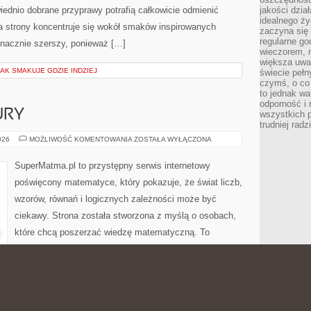
ednio dobrane przyprawy potrafią całkowicie odmienić
jakości dzia
idealnego ży
a strony koncentruje się wokół smaków inspirowanych
zaczyna się 
regularne go
znacznie szerszy, ponieważ […]
wieczorem, m
większa uwa
JAK SMAKUJE GDZIE INDZIEJ
świecie peł
czymś, o co 
to jednak wa
odporność i
URY
wszystkich p
trudniej rad
GEOMETRIA
026
MOŻLIWOŚĆ KOMENTOWANIA
ZOSTAŁA WYŁĄCZONA
I
FIGURY
SuperMatma.pl to przystępny serwis internetowy
poświęcony matematyce, który pokazuje, że świat liczb,
wzorów, równań i logicznych zależności może być
ciekawy. Strona została stworzona z myślą o osobach,
które chcą poszerzać wiedzę matematyczną. To
miejsce, w którym osoba przygotowująca się do
ki dotyczące zarówno podstawowych zagadnień, jak i
 matematycznych. Zobacz także Zabawy z Liczbami i
zestrzeń dla miłośników liczb prezentuje matematykę jako