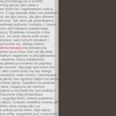
iej przeradzają się w konflikt.
mózg gorzej radzi sobie z
iem bodźców i regulowaniem reakcji
ch. Z tego powodu dobry sen powinien
ny nie jako luksus, ale jako element
hicznej. Tak samo jak potrzebujemy
iedniego jedzenia i kontaktu z innymi
 samo potrzebujemy prawdziwego
nocą. W połowie rozważań o śnie
żyć, że coraz więcej osób szuka
eneracji, wieczornych rytuałach i
ciszania się, dlatego dobrze
strona tematyczna
poświęcona
lowi życia może stać się dla wielu
 realnym wsparciem w porządkowaniu
h nawyków. Sama świadomość
wa pierwszym krokiem do poprawy.
iek rozumie, dlaczego wieczorem nie
albo czemu budzi się bez energii,
wprowadzać małe zmiany i obserwować
 Na jakość snu ogromny wpływ ma także
w której śpimy. Sypialnia nie powinna
 biura, magazynu ani centrum
 więcej w niej bodźców, tym trudniej o
 Znaczenie mają temperatura,
, wygodne łóżko, świeże powietrze i
 hałasu. Czasem niewielka zmiana, jak
lefonu poza zasięg ręki czy
ie pokoju przed snem, daje lepszy
lejne próby zasypiania przy zmęczeniu