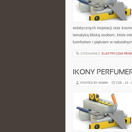
estetycznych inspiracji oraz kos
tematyką bliską osobom, które int
komfortem i pięknem w naturalnym
CATEGORIES:
ELEKTRYCZNA REW
IKONY PERFUME
POSTED BY ADMIN
CZE - 13 -