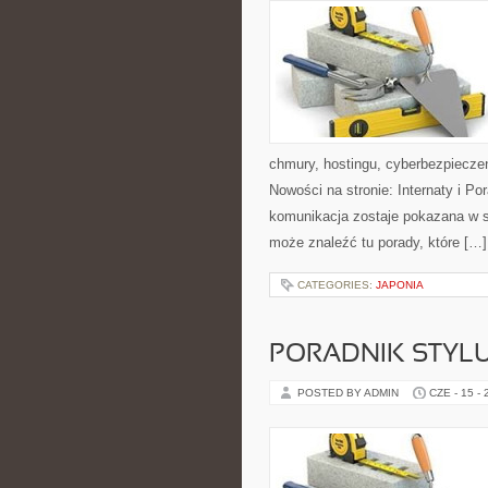
chmury, hostingu, cyberbezpiecz
Nowości na stronie: Internaty i P
komunikacja zostaje pokazana w sp
może znaleźć tu porady, które […]
CATEGORIES:
JAPONIA
PORADNIK STYL
POSTED BY ADMIN
CZE - 15 -