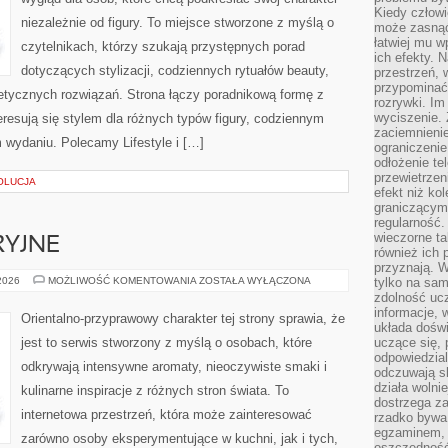
Kiedy człow
niezależnie od figury. To miejsce stworzone z myślą o
może zasnąć 
łatwiej mu 
czytelnikach, którzy szukają przystępnych porad
ich efekty.
dotyczących stylizacji, codziennych rytuałów beauty,
przestrzeń, 
przypominać
metycznych rozwiązań. Strona łączy poradnikową formę z
rozrywki. Im
wyciszenie.
eresują się stylem dla różnych typów figury, codziennym
zaciemnienie
 wydaniu. Polecamy Lifestyle i […]
ograniczenie
odłożenie te
przewietrzen
OLUCJA
efekt niż ko
graniczącym 
regularność.
wieczorne ta
RYJNE
również ich 
przyznają. W
IKONY
 2026
MOŻLIWOŚĆ KOMENTOWANIA
ZOSTAŁA WYŁĄCZONA
tylko na sam
PERFUMERYJNE
zdolność uc
informacje, 
Orientalno-przyprawowy charakter tej strony sprawia, że
układa dośw
jest to serwis stworzony z myślą o osobach, które
uczące się, 
odpowiedzia
odkrywają intensywne aromaty, nieoczywiste smaki i
odczuwają s
działa wolnie
kulinarne inspiracje z różnych stron świata. To
dostrzega za
internetowa przestrzeń, która może zainteresować
rzadko bywa
egzaminem, 
zarówno osoby eksperymentujące w kuchni, jak i tych,
oszczędność