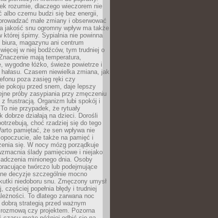
iek rozumie, dlaczego wieczorem nie
albo czemu budzi się bez energii,
wprowadzać małe zmiany i obserwować
 Na jakość snu ogromny wpływ ma także
w której śpimy. Sypialnia nie powinna
 biura, magazynu ani centrum
 więcej w niej bodźców, tym trudniej o
 Znaczenie mają temperatura,
, wygodne łóżko, świeże powietrze i
 hałasu. Czasem niewielka zmiana, jak
lefonu poza zasięg ręki czy
ie pokoju przed snem, daje lepszy
lejne próby zasypiania przy zmęczeniu
z frustracją. Organizm lubi spokój i
 To nie przypadek, że rytuały
k dobrze działają na dzieci. Dorośli
potrzebują, choć rzadziej się do tego
arto pamiętać, że sen wpływa nie
opoczucie, ale także na pamięć i
zenia się. W nocy mózg porządkuje
wzmacnia ślady pamięciowe i niejako
iadczenia minionego dnia. Osoby
pracujące twórczo lub podejmujące
lne decyzje szczególnie mocno
kutki niedoboru snu. Zmęczony umysł
j, częściej popełnia błędy i trudniej
leżności. To dlatego zarwana noc
 dobrą strategią przed ważnym
rozmową czy projektem. Pozorna
 czasu może później odbić się na