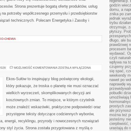
regeneracji
godzin wiecz
esów. Strona prezentuje bogatą ofertę produktów, usług
domu, a nap
ją na potrzeby współczesnego przemysłu i przedsiębiorstw
znika po zam
jednak wyra
iązań technicznych. Polecam Energetyka i Zasoby i
trybu działa
otrzymuje, z
płytszy. Pro
przespanych
EKO-CHEMIA
długo, ale b
prawdziwej r
procesem bar
wydawać. Og
czyli natura
wpływa na to
czujemy przy
EKO
 2026
MOŻLIWOŚĆ KOMENTOWANIA
ZOSTAŁA WYŁĄCZONA
się spać, cz
W
DOMU
weekendy mo
Ekos-Sułów to inspirujący blog poświęcony ekologii,
nawet po wol
naprawdę wy
który pokazuje, że troska o planetę nie musi oznaczać
przewidywaln
wielkich wyrzeczeń, skomplikowanych decyzji ani
pobudki dzia
umożliwiają 
kosztownych zmian. To miejsce, w którym czytelnik
hormonalnych
prostych zas
może znaleźć wskazówki, praktyczne podpowiedzi oraz
ale przynosz
przystępne teksty dotyczące codziennych wyborów,
można też p
jesteśmy ni
, energii, recyklingu, przyrody i nowoczesnych rozwiązań
cierpliwość,
ny styl życia. Strona została przygotowana z myślą o
urastają do 