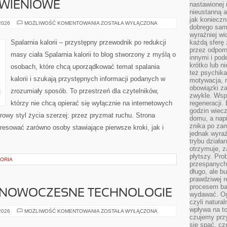
YWIENIOWE
nastawionej 
nieustanną a
jak konieczn
DIETY
 2026
MOŻLIWOŚĆ KOMENTOWANIA
ZOSTAŁA WYŁĄCZONA
dobrego sam
I
PLANY
wyraźniej wi
ŻYWIENIOWE
Spalarnia kalorii – przystępny przewodnik po redukcji
każdą sferę 
przez odporn
masy ciała Spalarnia kalorii to blog stworzony z myślą o
innymi i pod
krótko lub ni
osobach, które chcą uporządkować temat spalania
też psychika
kalorii i szukają przystępnych informacji podanych w
motywacja, r
obowiązki za
zrozumiały sposób. To przestrzeń dla czytelników,
zwykle. Wspó
którzy nie chcą opierać się wyłącznie na internetowych
regeneracji
godzin wiecz
rowy styl życia szerzej: przez pryzmat ruchu. Strona
domu, a nap
znika po zam
resować zarówno osoby stawiające pierwsze kroki, jak i
jednak wyra
trybu działa
otrzymuje, z
płytszy. Pro
TORIA
przespanych
długo, ale b
prawdziwej r
procesem bar
 NOWOCZESNE TECHNOLOGIE
wydawać. Og
czyli natura
wpływa na to
ŚWIATŁOWODY
 2026
MOŻLIWOŚĆ KOMENTOWANIA
ZOSTAŁA WYŁĄCZONA
I
czujemy przy
NOWOCZESNE
się spać, cz