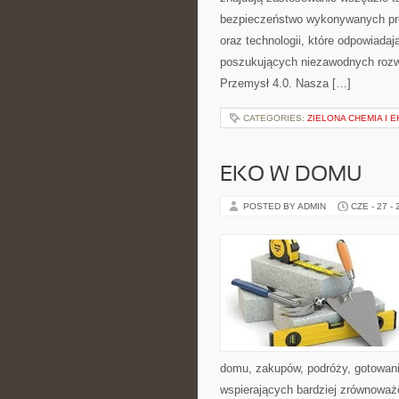
bezpieczeństwo wykonywanych proc
oraz technologii, które odpowiada
poszukujących niezawodnych rozw
Przemysł 4.0. Nasza […]
CATEGORIES:
ZIELONA CHEMIA I 
EKO W DOMU
POSTED BY ADMIN
CZE - 27 -
domu, zakupów, podróży, gotowania
wspierających bardziej zrównoważo