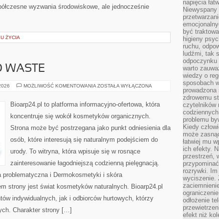
napięcia łatw
półczesne wyzwania środowiskowe, ale jednocześnie
Niewyspany 
przetwarzan
emocjonalny
być traktowa
KU ŻYCIA
higieny psyc
ruchu, odpow
ludźmi, tak
odpoczynku 
O WASTE
warto zauwa
wiedzy o reg
sposobach wy
KOSMETYKI
 2026
MOŻLIWOŚĆ KOMENTOWANIA
ZOSTAŁA WYŁĄCZONA
prowadzona
ZERO
WASTE
zdrowemu sty
Bioarp24.pl to platforma informacyjno-ofertowa, która
czytelników
codziennyc
koncentruje się wokół kosmetyków organicznych.
problemu by
Kiedy człow
Strona może być postrzegana jako punkt odniesienia dla
może zasnąć 
osób, które interesują się naturalnym podejściem do
łatwiej mu 
ich efekty.
urody. To witryna, która wpisuje się w rosnące
przestrzeń, 
zainteresowanie łagodniejszą codzienną pielęgnacją.
przypominać
rozrywki. Im
 problematyczna i Dermokosmetyki i skóra
wyciszenie.
zaciemnienie
 strony jest świat kosmetyków naturalnych. Bioarp24.pl
ograniczenie
ów indywidualnych, jak i odbiorców hurtowych, którzy
odłożenie te
przewietrzen
ych. Charakter strony […]
efekt niż ko