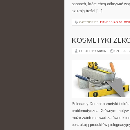
osobach, które chcą odkrywać ws
szukają treści […]
CATEGORIES:
FITNESS PO 40. RO
KOSMETYKI ZER
POSTED BY ADMIN
CZE - 20 -
Polecamy Dermokosmetyki i skóra
problematyczna. Głównym motywem
może zainteresować zarówno klient
poszukują produktów pielęgnacyjn