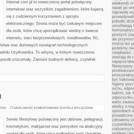
TECHNOLOGIE
Internat.com.pl to nowoczesny portal poświęcony
weekendy mo
nawet po wol
internetowi oraz wszystkim zagadnieniom, które kojarzą
naprawdę wy
się z codziennym korzystaniem z sprzętu
przewidywaln
pobudki dzia
elektronicznego. Strona może być ciekawym miejscem
umożliwiają 
hormonalnych
dla osób, które chcą uporządkować wiedzę o świecie
prostych zas
internetu, sieci bezprzewodowych, światłowodów, 5G,
ale przynosz
można też p
eństwa oraz domowych rozwiązań technologicznych.
jesteśmy ni
oradniki Użytkownika. To witryna, w którym nowoczesna
cierpliwość,
urastają do 
osób zrozumiały. Zamiast trudnych definicji, czytelnik
napięcia łatw
Niewyspany 
przetwarzan
emocjonalny
być traktowa
higieny psyc
ruchu, odpow
ludźmi, tak
U
odpoczynku 
warto zauwa
wiedzy o reg
PORADNIK
 2026
MOŻLIWOŚĆ KOMENTOWANIA
ZOSTAŁA WYŁĄCZONA
sposobach wy
STYLU
prowadzona
Serwis lifestylowy poświęcony jest ubiorowi, pielęgnacji,
zdrowemu sty
czytelników
kosmetykom, makijażowi oraz pomysłom na atrakcyjny
codziennyc
problemu by
wygląd dla osób, które chcą podkreślać swój charakter