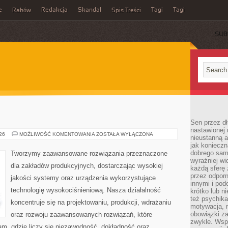
e
Redakcja
Skandal
Tagi
Tagi
Raków
Spis Treści
SUB
Sen przez dł
nastawionej 
PRZEMYSŁ
026
MOŻLIWOŚĆ KOMENTOWANIA
ZOSTAŁA WYŁĄCZONA
nieustanną a
4.0
jak konieczn
dobrego sam
Tworzymy zaawansowane rozwiązania przeznaczone
wyraźniej wi
dla zakładów produkcyjnych, dostarczając wysokiej
każdą sferę 
przez odporn
jakości systemy oraz urządzenia wykorzystujące
innymi i pod
technologię wysokociśnieniową. Nasza działalność
krótko lub ni
też psychika
koncentruje się na projektowaniu, produkcji, wdrażaniu
motywacja, r
obowiązki za
oraz rozwoju zaawansowanych rozwiązań, które
zwykle. Wspó
am, gdzie liczy się niezawodność, dokładność oraz