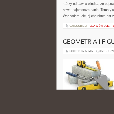
którzy od dawna wiedzą, że odpowi
nawet najprostsze danie. Tematyk
Wschodem, ale jej charakter jest 
CATEGORIES:
PIZZA W ŚWIECIE – 
GEOMETRIA I FIG
POSTED BY ADMIN
CZE - 9 - 2
egzaminu może znaleźć ciekawost
bardziej zaawansowanych tematów
Matematyka. Serwis internetowa pr