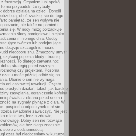
z frustracją. Organizm lubi spokój i
 To nie przypadek, że rytuały
k dobrze działają na dzieci. Dorośli
potrzebują, choć rzadziej się do tego
arto pamiętać, że sen wpływa nie
opoczucie, ale także na pamięć i
zenia się. W nocy mózg porządkuje
wzmacnia ślady pamięciowe i niejako
iadczenia minionego dnia. Osoby
pracujące twórczo lub podejmujące
lne decyzje szczególnie mocno
kutki niedoboru snu. Zmęczony umysł
j, częściej popełnia błędy i trudniej
leżności. To dlatego zarwana noc
 dobrą strategią przed ważnym
rozmową czy projektem. Pozorna
 czasu może później odbić się na
łania. Dbanie o sen nie wymaga
cia ani całkowitej rewolucji. Często
od prostych działań, takich jak bardziej
dziny zasypiania, ograniczenie kofeiny
niej światła z ekranu przed snem i
żność na sygnały płynące z ciała. W
nym pośpiechu odpoczynek stał się
trzeba świadomie zawalczyć. Nie jest
lka o lenistwo, lecz o zdrowie,
 równowagę. Dobry sen nie rozwiąże
roblemów, ale bez niego znacznie
zić sobie z codziennością.
ugi czas był niedoceniany w kulturze