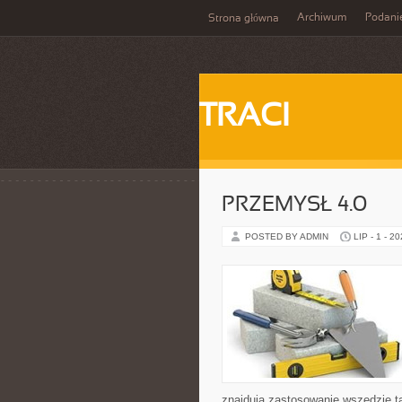
Archiwum
Podani
Strona główna
TRACI
PRZEMYSŁ 4.0
POSTED BY ADMIN
LIP - 1 - 2
znajdują zastosowanie wszędzie t