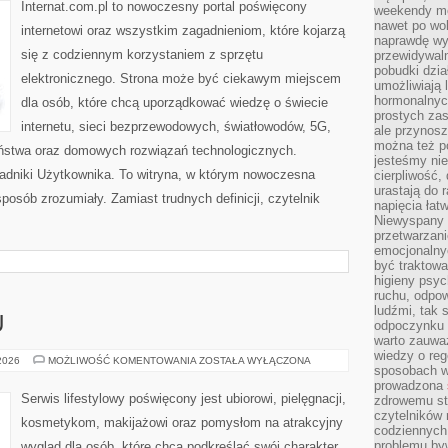
TECHNOLOGIE
Internat.com.pl to nowoczesny portal poświęcony
weekendy mo
nawet po wol
internetowi oraz wszystkim zagadnieniom, które kojarzą
naprawdę wy
się z codziennym korzystaniem z sprzętu
przewidywaln
pobudki dzia
elektronicznego. Strona może być ciekawym miejscem
umożliwiają 
hormonalnych
dla osób, które chcą uporządkować wiedzę o świecie
prostych zas
internetu, sieci bezprzewodowych, światłowodów, 5G,
ale przynosz
można też p
eństwa oraz domowych rozwiązań technologicznych.
jesteśmy ni
oradniki Użytkownika. To witryna, w którym nowoczesna
cierpliwość,
urastają do 
osób zrozumiały. Zamiast trudnych definicji, czytelnik
napięcia łatw
Niewyspany 
przetwarzan
emocjonalny
być traktowa
higieny psyc
ruchu, odpow
ludźmi, tak
U
odpoczynku 
warto zauwa
wiedzy o reg
PORADNIK
 2026
MOŻLIWOŚĆ KOMENTOWANIA
ZOSTAŁA WYŁĄCZONA
sposobach wy
STYLU
prowadzona
Serwis lifestylowy poświęcony jest ubiorowi, pielęgnacji,
zdrowemu sty
czytelników
kosmetykom, makijażowi oraz pomysłom na atrakcyjny
codziennyc
problemu by
wygląd dla osób, które chcą podkreślać swój charakter