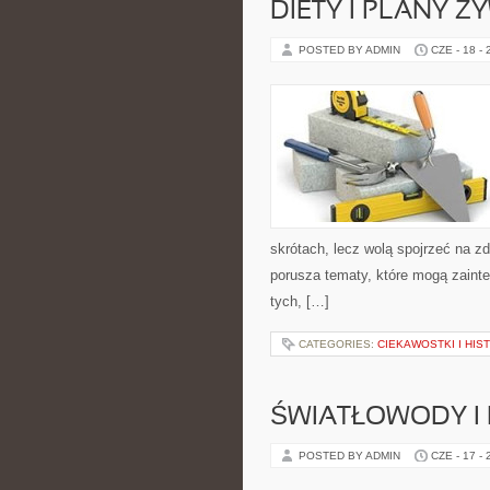
DIETY I PLANY Ż
POSTED BY ADMIN
CZE - 18 -
skrótach, lecz wolą spojrzeć na zd
porusza tematy, które mogą zainte
tych, […]
CATEGORIES:
CIEKAWOSTKI I HIS
ŚWIATŁOWODY I
POSTED BY ADMIN
CZE - 17 -