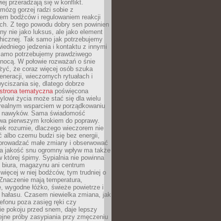
iej przeradzają się w konflikt.
mózg gorzej radzi sobie z
iem bodźców i regulowaniem reakcji
ch. Z tego powodu dobry sen powinien
ny nie jako luksus, ale jako element
hicznej. Tak samo jak potrzebujemy
iedniego jedzenia i kontaktu z innymi
 samo potrzebujemy prawdziwego
nocą. W połowie rozważań o śnie
żyć, że coraz więcej osób szuka
eneracji, wieczornych rytuałach i
ciszania się, dlatego dobrze
strona tematyczna
poświęcona
lowi życia może stać się dla wielu
 realnym wsparciem w porządkowaniu
h nawyków. Sama świadomość
wa pierwszym krokiem do poprawy.
iek rozumie, dlaczego wieczorem nie
albo czemu budzi się bez energii,
wprowadzać małe zmiany i obserwować
 Na jakość snu ogromny wpływ ma także
w której śpimy. Sypialnia nie powinna
 biura, magazynu ani centrum
 więcej w niej bodźców, tym trudniej o
 Znaczenie mają temperatura,
, wygodne łóżko, świeże powietrze i
 hałasu. Czasem niewielka zmiana, jak
lefonu poza zasięg ręki czy
ie pokoju przed snem, daje lepszy
lejne próby zasypiania przy zmęczeniu