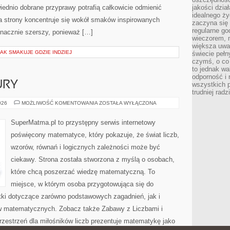
ednio dobrane przyprawy potrafią całkowicie odmienić
jakości dzia
idealnego ży
a strony koncentruje się wokół smaków inspirowanych
zaczyna się 
regularne go
znacznie szerszy, ponieważ […]
wieczorem, m
większa uwa
JAK SMAKUJE GDZIE INDZIEJ
świecie peł
czymś, o co 
to jednak wa
odporność i
URY
wszystkich p
trudniej rad
GEOMETRIA
026
MOŻLIWOŚĆ KOMENTOWANIA
ZOSTAŁA WYŁĄCZONA
I
FIGURY
SuperMatma.pl to przystępny serwis internetowy
poświęcony matematyce, który pokazuje, że świat liczb,
wzorów, równań i logicznych zależności może być
ciekawy. Strona została stworzona z myślą o osobach,
które chcą poszerzać wiedzę matematyczną. To
miejsce, w którym osoba przygotowująca się do
ki dotyczące zarówno podstawowych zagadnień, jak i
 matematycznych. Zobacz także Zabawy z Liczbami i
zestrzeń dla miłośników liczb prezentuje matematykę jako