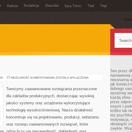
e
Redakcja
Skandal
Tagi
Tagi
Raków
Spis Treści
SUB
Sen przez dł
nastawionej 
PRZEMYSŁ
026
MOŻLIWOŚĆ KOMENTOWANIA
ZOSTAŁA WYŁĄCZONA
nieustanną a
4.0
jak konieczn
dobrego sam
Tworzymy zaawansowane rozwiązania przeznaczone
wyraźniej wi
dla zakładów produkcyjnych, dostarczając wysokiej
każdą sferę 
przez odporn
jakości systemy oraz urządzenia wykorzystujące
innymi i pod
technologię wysokociśnieniową. Nasza działalność
krótko lub ni
też psychika
koncentruje się na projektowaniu, produkcji, wdrażaniu
motywacja, r
obowiązki za
oraz rozwoju zaawansowanych rozwiązań, które
zwykle. Wspó
am, gdzie liczy się niezawodność, dokładność oraz