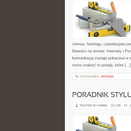
chmury, hostingu, cyberbezpiecz
Nowości na stronie: Internaty i P
komunikacja zostaje pokazana w sp
może znaleźć tu porady, które […]
CATEGORIES:
JAPONIA
PORADNIK STYL
POSTED BY ADMIN
CZE - 15 -