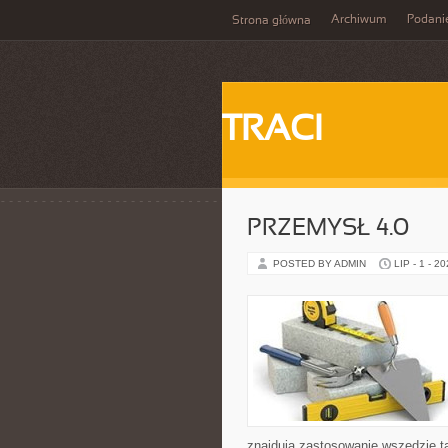
Archiwum
Podani
Strona główna
TRACI
PRZEMYSŁ 4.0
POSTED BY ADMIN
LIP - 1 - 2
znajdują zastosowanie wszędzie t