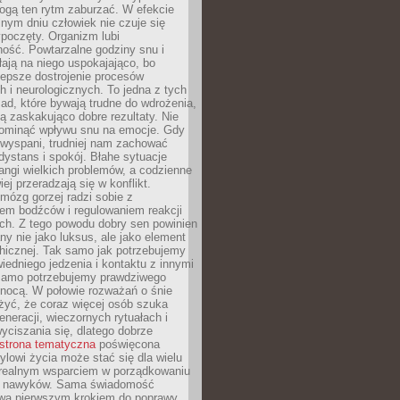
gą ten rytm zaburzać. W efekcie
nym dniu człowiek nie czuje się
poczęty. Organizm lubi
ość. Powtarzalne godziny snu i
łają na niego uspokajająco, bo
lepsze dostrojenie procesów
 i neurologicznych. To jedna z tych
ad, które bywają trudne do wdrożenia,
ą zaskakująco dobre rezultaty. Nie
ominąć wpływu snu na emocje. Gdy
ewyspani, trudniej nam zachować
 dystans i spokój. Błahe sytuacje
rangi wielkich problemów, a codzienne
iej przeradzają się w konflikt.
mózg gorzej radzi sobie z
iem bodźców i regulowaniem reakcji
ch. Z tego powodu dobry sen powinien
ny nie jako luksus, ale jako element
hicznej. Tak samo jak potrzebujemy
iedniego jedzenia i kontaktu z innymi
 samo potrzebujemy prawdziwego
nocą. W połowie rozważań o śnie
żyć, że coraz więcej osób szuka
eneracji, wieczornych rytuałach i
ciszania się, dlatego dobrze
strona tematyczna
poświęcona
lowi życia może stać się dla wielu
 realnym wsparciem w porządkowaniu
h nawyków. Sama świadomość
wa pierwszym krokiem do poprawy.