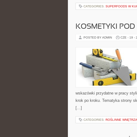
CATEGORIES:
SUPERFOODS W KU
KOSMETYKI POD
POSTED BY ADMIN
CZE - 19 -
wskazówki przydatne w pracy styli
krok po kroku. Tematyka strony sk
[…]
CATEGORIES:
ROŚLINNE WNĘTRZA