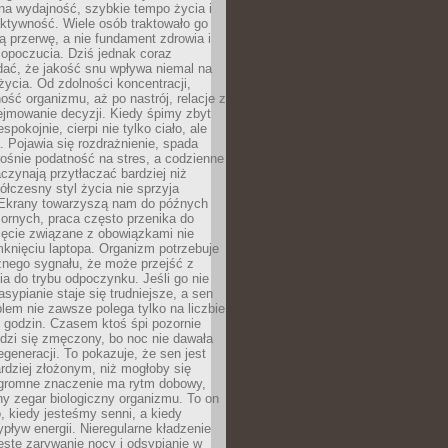
na wydajność, szybkie tempo życia i
ktywność. Wiele osób traktowało go
ą przerwę, a nie fundament zdrowia i
opoczucia. Dziś jednak coraz
dać, że jakość snu wpływa niemal na
życia. Od zdolności koncentracji,
ość organizmu, aż po nastrój, relacje z
ejmowanie decyzji. Kiedy śpimy zbyt
espokojnie, cierpi nie tylko ciało, ale
. Pojawia się rozdrażnienie, spada
ośnie podatność na stres, a codzienne
czynają przytłaczać bardziej niż
łczesny styl życia nie sprzyja
. Ekrany towarzyszą nam do późnych
ornych, praca często przenika do
ięcie związane z obowiązkami nie
knięciu laptopa. Organizm potrzebuje
źnego sygnału, że może przejść z
nia do trybu odpoczynku. Jeśli go nie
asypianie staje się trudniejsze, a sen
blem nie zawsze polega tylko na liczbie
 godzin. Czasem ktoś śpi pozornie
udzi się zmęczony, bo noc nie dawała
egeneracji. To pokazuje, że sen jest
dziej złożonym, niż mogłoby się
romne znaczenie ma rytm dobowy,
lny zegar biologiczny organizmu. To on
, kiedy jesteśmy senni, a kiedy
pływ energii. Nieregularne kładzenie
ęste zarywanie nocy i odsypianie w