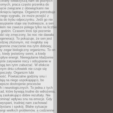
. Ekrany towarzyszą nam do późnych
ornych, praca często przenika do
ięcie związane z obowiązkami nie
knięciu laptopa. Organizm potrzebuje
źnego sygnału, że może przejść z
nia do trybu odpoczynku. Jeśli go nie
asypianie staje się trudniejsze, a sen
blem nie zawsze polega tylko na liczbie
 godzin. Czasem ktoś śpi pozornie
udzi się zmęczony, bo noc nie dawała
egeneracji. To pokazuje, że sen jest
dziej złożonym, niż mogłoby się
romne znaczenie ma rytm dobowy,
lny zegar biologiczny organizmu. To on
, kiedy jesteśmy senni, a kiedy
pływ energii. Nieregularne kładzenie
ęste zarywanie nocy i odsypianie w
gą ten rytm zaburzać. W efekcie
nym dniu człowiek nie czuje się
poczęty. Organizm lubi
ość. Powtarzalne godziny snu i
łają na niego uspokajająco, bo
lepsze dostrojenie procesów
 i neurologicznych. To jedna z tych
ad, które bywają trudne do wdrożenia,
ą zaskakująco dobre rezultaty. Nie
ominąć wpływu snu na emocje. Gdy
ewyspani, trudniej nam zachować
 dystans i spokój. Błahe sytuacje
rangi wielkich problemów, a codzienne