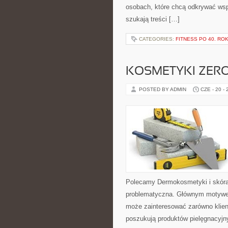
osobach, które chcą odkrywać ws
szukają treści […]
CATEGORIES:
FITNESS PO 40. RO
KOSMETYKI ZER
POSTED BY ADMIN
CZE - 20 -
Polecamy Dermokosmetyki i skóra
problematyczna. Głównym motywem
może zainteresować zarówno klient
poszukują produktów pielęgnacyjn