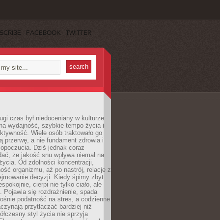
SCRIBE
FACEBOOK
TWITTER
ugi czas był niedoceniany w kulturze
na wydajność, szybkie tempo życia i
ktywność. Wiele osób traktowało go
ą przerwę, a nie fundament zdrowia i
opoczucia. Dziś jednak coraz
dać, że jakość snu wpływa niemal na
życia. Od zdolności koncentracji,
ość organizmu, aż po nastrój, relacje z
ejmowanie decyzji. Kiedy śpimy zbyt
espokojnie, cierpi nie tylko ciało, ale
. Pojawia się rozdrażnienie, spada
ośnie podatność na stres, a codzienne
czynają przytłaczać bardziej niż
łczesny styl życia nie sprzyja