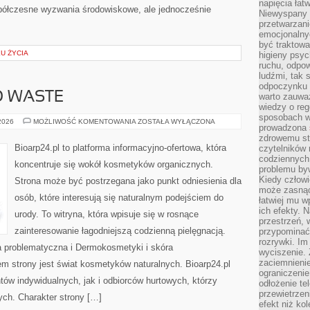
napięcia łatw
półczesne wyzwania środowiskowe, ale jednocześnie
Niewyspany 
przetwarzan
emocjonalny
być traktowa
KU ŻYCIA
higieny psyc
ruchu, odpow
ludźmi, tak
odpoczynku 
O WASTE
warto zauwa
wiedzy o reg
sposobach wy
KOSMETYKI
 2026
MOŻLIWOŚĆ KOMENTOWANIA
ZOSTAŁA WYŁĄCZONA
prowadzona
ZERO
WASTE
zdrowemu sty
Bioarp24.pl to platforma informacyjno-ofertowa, która
czytelników
codziennyc
koncentruje się wokół kosmetyków organicznych.
problemu by
Kiedy człow
Strona może być postrzegana jako punkt odniesienia dla
może zasnąć 
osób, które interesują się naturalnym podejściem do
łatwiej mu 
ich efekty.
urody. To witryna, która wpisuje się w rosnące
przestrzeń, 
zainteresowanie łagodniejszą codzienną pielęgnacją.
przypominać
rozrywki. Im
 problematyczna i Dermokosmetyki i skóra
wyciszenie.
zaciemnienie
 strony jest świat kosmetyków naturalnych. Bioarp24.pl
ograniczenie
ów indywidualnych, jak i odbiorców hurtowych, którzy
odłożenie te
przewietrzen
ych. Charakter strony […]
efekt niż ko