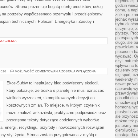
regeneracji
godzin wiecz
esów. Strona prezentuje bogatą ofertę produktów, usług
domu, a nap
ją na potrzeby współczesnego przemysłu i przedsiębiorstw
znika po zam
jednak wyra
iązań technicznych. Polecam Energetyka i Zasoby i
trybu działa
otrzymuje, z
płytszy. Pro
przespanych
EKO-CHEMIA
długo, ale b
prawdziwej r
procesem bar
wydawać. Og
czyli natura
wpływa na to
czujemy przy
EKO
 2026
MOŻLIWOŚĆ KOMENTOWANIA
ZOSTAŁA WYŁĄCZONA
się spać, cz
W
DOMU
weekendy mo
Ekos-Sułów to inspirujący blog poświęcony ekologii,
nawet po wol
naprawdę wy
który pokazuje, że troska o planetę nie musi oznaczać
przewidywaln
wielkich wyrzeczeń, skomplikowanych decyzji ani
pobudki dzia
umożliwiają 
kosztownych zmian. To miejsce, w którym czytelnik
hormonalnych
prostych zas
może znaleźć wskazówki, praktyczne podpowiedzi oraz
ale przynosz
przystępne teksty dotyczące codziennych wyborów,
można też p
jesteśmy ni
, energii, recyklingu, przyrody i nowoczesnych rozwiązań
cierpliwość,
ny styl życia. Strona została przygotowana z myślą o
urastają do 