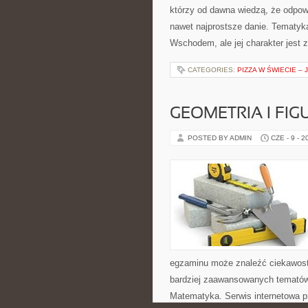
którzy od dawna wiedzą, że odpowi
nawet najprostsze danie. Tematyk
Wschodem, ale jej charakter jest 
CATEGORIES:
PIZZA W ŚWIECIE – 
GEOMETRIA I FIG
POSTED BY ADMIN
CZE - 9 - 2
egzaminu może znaleźć ciekawost
bardziej zaawansowanych tematów
Matematyka. Serwis internetowa pr