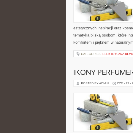
estetycznych inspiracji oraz kos
tematyką bliską osobom, które int
komfortem i pięknem w naturalnym
CATEGORIES:
ELEKTRYCZNA REW
IKONY PERFUME
POSTED BY ADMIN
CZE - 13 -