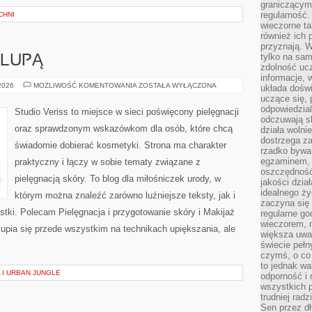
graniczącym 
regularność.
CHNI
wieczorne ta
również ich 
przyznają. W
tylko na sam
 LUPĄ
zdolność uc
informacje, 
KOSMETYKI
 2026
MOŻLIWOŚĆ KOMENTOWANIA
ZOSTAŁA WYŁĄCZONA
układa dośw
POD
uczące się, 
LUPĄ
odpowiedzia
Studio Veriss to miejsce w sieci poświęcony pielęgnacji
odczuwają s
oraz sprawdzonym wskazówkom dla osób, które chcą
działa wolnie
dostrzega za
świadomie dobierać kosmetyki. Strona ma charakter
rzadko bywa
egzaminem, 
praktyczny i łączy w sobie tematy związane z
oszczędność
pielęgnacją skóry. To blog dla miłośniczek urody, w
jakości dzia
idealnego ży
którym można znaleźć zarówno luźniejsze teksty, jak i
zaczyna się 
stki. Polecam Pielęgnacja i przygotowanie skóry i Makijaż
regularne go
wieczorem, m
upia się przede wszystkim na technikach upiększania, ale
większa uwa
świecie peł
czymś, o co 
to jednak wa
 I URBAN JUNGLE
odporność i
wszystkich p
trudniej rad
Sen przez dł