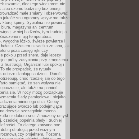
iek rozumie, dlaczego wieczorem nie
albo czemu budzi się bez energii,
wprowadzać małe zmiany i obserwować
 Na jakość snu ogromny wpływ ma także
w której śpimy. Sypialnia nie powinna
 biura, magazynu ani centrum
 więcej w niej bodźców, tym trudniej o
 Znaczenie mają temperatura,
, wygodne łóżko, świeże powietrze i
 hałasu. Czasem niewielka zmiana, jak
lefonu poza zasięg ręki czy
ie pokoju przed snem, daje lepszy
lejne próby zasypiania przy zmęczeniu
z frustracją. Organizm lubi spokój i
 To nie przypadek, że rytuały
k dobrze działają na dzieci. Dorośli
potrzebują, choć rzadziej się do tego
arto pamiętać, że sen wpływa nie
opoczucie, ale także na pamięć i
zenia się. W nocy mózg porządkuje
wzmacnia ślady pamięciowe i niejako
iadczenia minionego dnia. Osoby
pracujące twórczo lub podejmujące
lne decyzje szczególnie mocno
kutki niedoboru snu. Zmęczony umysł
j, częściej popełnia błędy i trudniej
leżności. To dlatego zarwana noc
 dobrą strategią przed ważnym
rozmową czy projektem. Pozorna
 czasu może później odbić się na