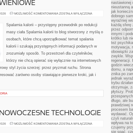
YWIENIOWE
nastawionej 
nieustanną a
jak konieczn
DIETY
 2026
MOŻLIWOŚĆ KOMENTOWANIA
ZOSTAŁA WYŁĄCZONA
dobrego sam
I
PLANY
wyraźniej wi
ŻYWIENIOWE
Spalarnia kalorii – przystępny przewodnik po redukcji
każdą sferę 
przez odporn
masy ciała Spalarnia kalorii to blog stworzony z myślą o
innymi i pod
krótko lub ni
osobach, które chcą uporządkować temat spalania
też psychika
kalorii i szukają przystępnych informacji podanych w
motywacja, r
obowiązki za
zrozumiały sposób. To przestrzeń dla czytelników,
zwykle. Wspó
którzy nie chcą opierać się wyłącznie na internetowych
regeneracji
godzin wiecz
rowy styl życia szerzej: przez pryzmat ruchu. Strona
domu, a nap
znika po zam
resować zarówno osoby stawiające pierwsze kroki, jak i
jednak wyra
trybu działa
otrzymuje, z
płytszy. Pro
TORIA
przespanych
długo, ale b
prawdziwej r
procesem bar
 NOWOCZESNE TECHNOLOGIE
wydawać. Og
czyli natura
wpływa na to
ŚWIATŁOWODY
 2026
MOŻLIWOŚĆ KOMENTOWANIA
ZOSTAŁA WYŁĄCZONA
I
czujemy przy
NOWOCZESNE
się spać, cz