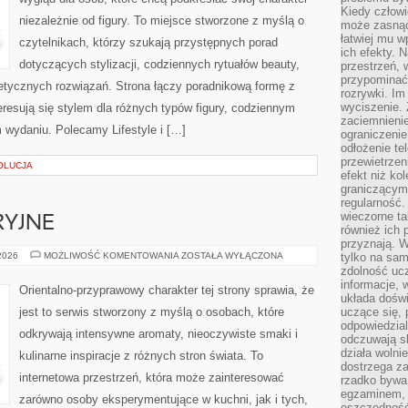
Kiedy człow
niezależnie od figury. To miejsce stworzone z myślą o
może zasnąć 
łatwiej mu 
czytelnikach, którzy szukają przystępnych porad
ich efekty.
dotyczących stylizacji, codziennych rytuałów beauty,
przestrzeń, 
przypominać
metycznych rozwiązań. Strona łączy poradnikową formę z
rozrywki. Im
wyciszenie.
eresują się stylem dla różnych typów figury, codziennym
zaciemnienie
 wydaniu. Polecamy Lifestyle i […]
ograniczenie
odłożenie te
przewietrzen
OLUCJA
efekt niż ko
graniczącym 
regularność.
wieczorne ta
RYJNE
również ich 
przyznają. W
IKONY
 2026
MOŻLIWOŚĆ KOMENTOWANIA
ZOSTAŁA WYŁĄCZONA
tylko na sam
PERFUMERYJNE
zdolność uc
informacje, 
Orientalno-przyprawowy charakter tej strony sprawia, że
układa dośw
jest to serwis stworzony z myślą o osobach, które
uczące się, 
odpowiedzia
odkrywają intensywne aromaty, nieoczywiste smaki i
odczuwają s
działa wolnie
kulinarne inspiracje z różnych stron świata. To
dostrzega za
internetowa przestrzeń, która może zainteresować
rzadko bywa
egzaminem, 
zarówno osoby eksperymentujące w kuchni, jak i tych,
oszczędność