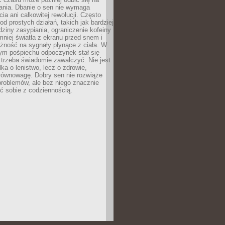
łania. Dbanie o sen nie wymaga
cia ani całkowitej rewolucji. Często
od prostych działań, takich jak bardziej
dziny zasypiania, ograniczenie kofeiny
niej światła z ekranu przed snem i
żność na sygnały płynące z ciała. W
nym pośpiechu odpoczynek stał się
trzeba świadomie zawalczyć. Nie jest
lka o lenistwo, lecz o zdrowie,
 równowagę. Dobry sen nie rozwiąże
roblemów, ale bez niego znacznie
zić sobie z codziennością.