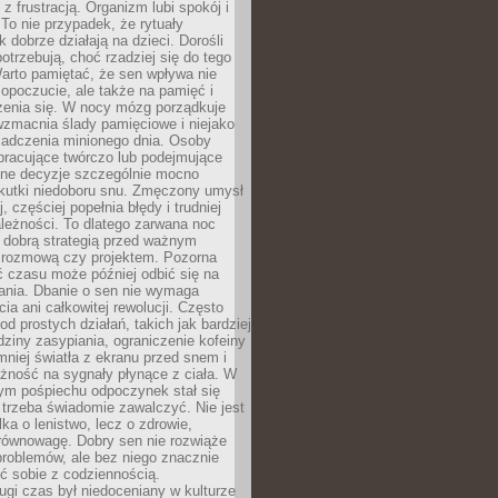
z frustracją. Organizm lubi spokój i
 To nie przypadek, że rytuały
k dobrze działają na dzieci. Dorośli
potrzebują, choć rzadziej się do tego
arto pamiętać, że sen wpływa nie
opoczucie, ale także na pamięć i
zenia się. W nocy mózg porządkuje
wzmacnia ślady pamięciowe i niejako
iadczenia minionego dnia. Osoby
pracujące twórczo lub podejmujące
lne decyzje szczególnie mocno
kutki niedoboru snu. Zmęczony umysł
j, częściej popełnia błędy i trudniej
leżności. To dlatego zarwana noc
 dobrą strategią przed ważnym
rozmową czy projektem. Pozorna
 czasu może później odbić się na
łania. Dbanie o sen nie wymaga
cia ani całkowitej rewolucji. Często
od prostych działań, takich jak bardziej
dziny zasypiania, ograniczenie kofeiny
niej światła z ekranu przed snem i
żność na sygnały płynące z ciała. W
nym pośpiechu odpoczynek stał się
trzeba świadomie zawalczyć. Nie jest
lka o lenistwo, lecz o zdrowie,
 równowagę. Dobry sen nie rozwiąże
roblemów, ale bez niego znacznie
zić sobie z codziennością.
ugi czas był niedoceniany w kulturze