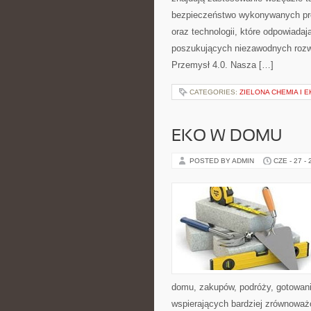
bezpieczeństwo wykonywanych proc
oraz technologii, które odpowiada
poszukujących niezawodnych rozw
Przemysł 4.0. Nasza […]
CATEGORIES:
ZIELONA CHEMIA I 
EKO W DOMU
POSTED BY ADMIN
CZE - 27 -
domu, zakupów, podróży, gotowania
wspierających bardziej zrównoważo