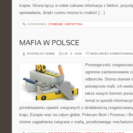
krajów. Strona łączy w sobie ciekawe informacje z lekkim, przy
opowiadania, dzięki czemu można tu znaleźć […]
CATEGORIES:
ŻYWIENIE I DIETETYKA
MAFIA W POLSCE
POSTED BY ADMIN
LIP - 5 - 2026
MOŻLIWOŚĆ KOMENTOWAN
Przestępczość zorganizowan
ogromne zainteresowanie za
odbiorców. Strona stanowi 
poświęcone mafii, ich ewolu
także nowym formom przest
temat w sposób informacyjn
przedstawieniu zjawisk związanych z działalnością zorganizowan
kraju, Europie oraz na całym globie. Polecam Broń i Przemoc i Br
istotne zagadnienia związane z mafią, przedstawiając mechaniz