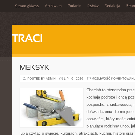
Archiwum
Podanie
Redakcja
Skan
Strona główna
Raków
TRACI
MEKSYK
POSTED BY ADMIN
LIP - 6 - 2026
MOŻLIWOŚĆ KOMENTOWAN
Cherrish to różnorodna prze
kochają podróże i chcą poz
pośpiechu, z ciekawością i
doświadczenia. To miejsce
opowieści, który może zai
planujące rodzinny urlop, ja
lubią czytać o świecie, kulturach, atrakcjach, kuchni, historii ora