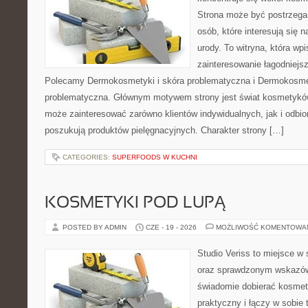
Strona może być postrzegan
osób, które interesują się 
urody. To witryna, która wp
zainteresowanie łagodniejs
Polecamy Dermokosmetyki i skóra problematyczna i Dermokosmet
problematyczna. Głównym motywem strony jest świat kosmetyków
może zainteresować zarówno klientów indywidualnych, jak i odbio
poszukują produktów pielęgnacyjnych. Charakter strony […]
CATEGORIES:
SUPERFOODS W KUCHNI
KOSMETYKI POD LUPĄ
POSTED BY ADMIN
CZE - 19 - 2026
MOŻLIWOŚĆ KOMENTOWA
Studio Veriss to miejsce w 
oraz sprawdzonym wskazów
świadomie dobierać kosmet
praktyczny i łączy w sobie