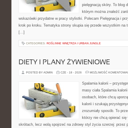
pielęgnacją skóry. To blog 
którym można znaleźć zarów
wskazówki przydatne w pracy stylistki. Polecam Pielęgnacja i prz
krok po kroku. Tematyka strony skupia się przede wszystkim na t
[…]
CATEGORIES:
ROŚLINNE WNĘTRZA I URBAN JUNGLE
DIETY I PLANY ŻYWIENIOWE
POSTED BY ADMIN
CZE - 18 - 2026
MOŻLIWOŚĆ KOMENTOWA
Spalarnia kalorii – przystę
masy ciała Spalarnia kalori
osobach, które chcą uporz
kalorii i szukają przystępn
zrozumiały sposób. To przes
którzy nie chcą opierać się
skrótach, lecz wolą spojrzeć na zdrowy styl życia szerzej: przez