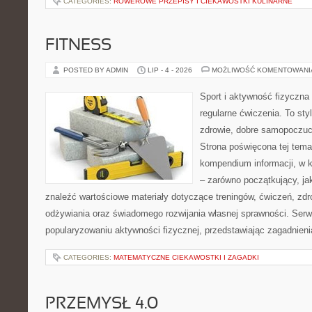
CATEGORIES:
ROWEROWE PRZEPISY I CIEKAWOSTKI KULINARNE
FITNESS
POSTED BY ADMIN
LIP - 4 - 2026
MOŻLIWOŚĆ KOMENTOWAN
Sport i aktywność fizyczna 
regularne ćwiczenia. To sty
zdrowie, dobre samopoczuci
Strona poświęcona tej tem
kompendium informacji, w k
– zarówno początkujący, j
znaleźć wartościowe materiały dotyczące treningów, ćwiczeń, zdr
odżywiania oraz świadomego rozwijania własnej sprawności. Serwi
popularyzowaniu aktywności fizycznej, przedstawiając zagadnien
CATEGORIES:
MATEMATYCZNE CIEKAWOSTKI I ZAGADKI
PRZEMYSŁ 4.0