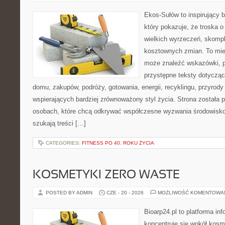
Ekos-Sułów to inspirujący b
który pokazuje, że troska 
wielkich wyrzeczeń, skompl
kosztownych zmian. To miej
może znaleźć wskazówki, p
przystępne teksty dotyczą
domu, zakupów, podróży, gotowania, energii, recyklingu, przyrod
wspierających bardziej zrównoważony styl życia. Strona została
osobach, które chcą odkrywać współczesne wyzwania środowisko
szukają treści […]
CATEGORIES:
FITNESS PO 40. ROKU ŻYCIA
KOSMETYKI ZERO WASTE
POSTED BY ADMIN
CZE - 20 - 2026
MOŻLIWOŚĆ KOMENTOWA
Bioarp24.pl to platforma in
koncentruje się wokół kos