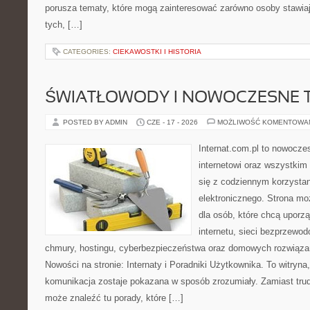
porusza tematy, które mogą zainteresować zarówno osoby stawiają
tych, […]
CATEGORIES:
CIEKAWOSTKI I HISTORIA
ŚWIATŁOWODY I NOWOCZESNE 
POSTED BY ADMIN
CZE - 17 - 2026
MOŻLIWOŚĆ KOMENTOWA
Internat.com.pl to nowocze
internetowi oraz wszystkim
się z codziennym korzysta
elektronicznego. Strona m
dla osób, które chcą uporz
internetu, sieci bezprzewo
chmury, hostingu, cyberbezpieczeństwa oraz domowych rozwiąza
Nowości na stronie: Internaty i Poradniki Użytkownika. To witry
komunikacja zostaje pokazana w sposób zrozumiały. Zamiast trudn
może znaleźć tu porady, które […]