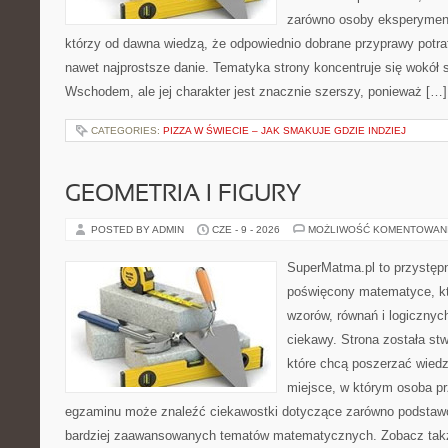
zarówno osoby eksperymentu
którzy od dawna wiedzą, że odpowiednio dobrane przyprawy potraf
nawet najprostsze danie. Tematyka strony koncentruje się wokół
Wschodem, ale jej charakter jest znacznie szerszy, ponieważ […]
CATEGORIES:
PIZZA W ŚWIECIE – JAK SMAKUJE GDZIE INDZIEJ
GEOMETRIA I FIGURY
POSTED BY ADMIN
CZE - 9 - 2026
MOŻLIWOŚĆ KOMENTOWAN
SuperMatma.pl to przystępn
poświęcony matematyce, któ
wzorów, równań i logicznyc
ciekawy. Strona została st
które chcą poszerzać wied
miejsce, w którym osoba pr
egzaminu może znaleźć ciekawostki dotyczące zarówno podstawo
bardziej zaawansowanych tematów matematycznych. Zobacz takż