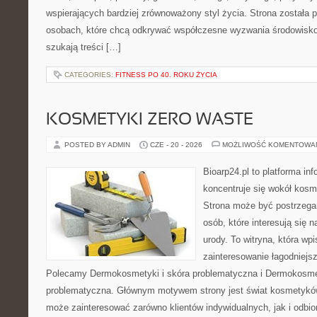
wspierających bardziej zrównoważony styl życia. Strona została
osobach, które chcą odkrywać współczesne wyzwania środowisko
szukają treści […]
CATEGORIES:
FITNESS PO 40. ROKU ŻYCIA
KOSMETYKI ZERO WASTE
POSTED BY ADMIN
CZE - 20 - 2026
MOŻLIWOŚĆ KOMENTOWA
Bioarp24.pl to platforma in
koncentruje się wokół kos
Strona może być postrzegan
osób, które interesują się 
urody. To witryna, która wp
zainteresowanie łagodniejs
Polecamy Dermokosmetyki i skóra problematyczna i Dermokosmet
problematyczna. Głównym motywem strony jest świat kosmetyków
może zainteresować zarówno klientów indywidualnych, jak i odbio