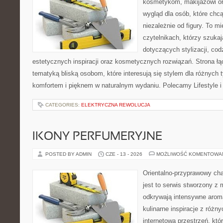
kosmetykom, makijażowi or
wygląd dla osób, które chc
niezależnie od figury. To m
czytelnikach, którzy szuka
dotyczących stylizacji, cod
estetycznych inspiracji oraz kosmetycznych rozwiązań. Strona ł
tematyką bliską osobom, które interesują się stylem dla różnych 
komfortem i pięknem w naturalnym wydaniu. Polecamy Lifestyle i
CATEGORIES:
ELEKTRYCZNA REWOLUCJA
IKONY PERFUMERYJNE
POSTED BY ADMIN
CZE - 13 - 2026
MOŻLIWOŚĆ KOMENTOWA
Orientalno-przyprawowy char
jest to serwis stworzony z 
odkrywają intensywne aroma
kulinarne inspiracje z różny
internetowa przestrzeń, kt