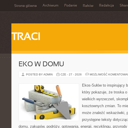
Archiwum
Podanie
Redakcja
Skan
Strona główna
Raków
TRACI
EKO W DOMU
POSTED BY ADMIN
CZE - 27 - 2026
MOŻLIWOŚĆ KOMENTOWA
Ekos-Sułów to inspirujący b
który pokazuje, że troska 
wielkich wyrzeczeń, skompl
kosztownych zmian. To miej
może znaleźć wskazówki, p
przystępne teksty dotyczą
domu, zakupów, podróży, gotowania, energii, recyklingu, przyrod