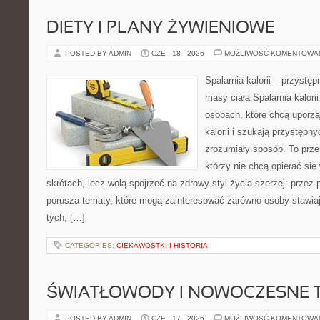
DIETY I PLANY ŻYWIENIOWE
POSTED BY ADMIN
CZE - 18 - 2026
MOŻLIWOŚĆ KOMENTOWA
Spalarnia kalorii – przystę
masy ciała Spalarnia kalori
osobach, które chcą uporz
kalorii i szukają przystępn
zrozumiały sposób. To przes
którzy nie chcą opierać się
skrótach, lecz wolą spojrzeć na zdrowy styl życia szerzej: przez
porusza tematy, które mogą zainteresować zarówno osoby stawiają
tych, […]
CATEGORIES:
CIEKAWOSTKI I HISTORIA
ŚWIATŁOWODY I NOWOCZESNE 
POSTED BY ADMIN
CZE - 17 - 2026
MOŻLIWOŚĆ KOMENTOWA