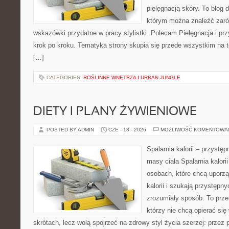
pielęgnacją skóry. To blog 
którym można znaleźć zarów
wskazówki przydatne w pracy stylistki. Polecam Pielęgnacja i prz
krok po kroku. Tematyka strony skupia się przede wszystkim na t
[…]
CATEGORIES:
ROŚLINNE WNĘTRZA I URBAN JUNGLE
DIETY I PLANY ŻYWIENIOWE
POSTED BY ADMIN
CZE - 18 - 2026
MOŻLIWOŚĆ KOMENTOWA
Spalarnia kalorii – przystę
masy ciała Spalarnia kalori
osobach, które chcą uporz
kalorii i szukają przystępn
zrozumiały sposób. To przes
którzy nie chcą opierać się
skrótach, lecz wolą spojrzeć na zdrowy styl życia szerzej: przez