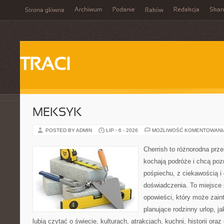
Archiwum
Podanie
Redakcja
Skan
Strona główna
Raków
TRACI
MEKSYK
POSTED BY ADMIN
LIP - 6 - 2026
MOŻLIWOŚĆ KOMENTOWAN
Cherrish to różnorodna prze
kochają podróże i chcą poz
pośpiechu, z ciekawością i
doświadczenia. To miejsce
opowieści, który może zai
planujące rodzinny urlop, ja
lubią czytać o świecie, kulturach, atrakcjach, kuchni, historii ora