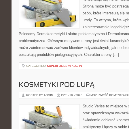
Strona może być postrzegan
osób, które interesują się 
urody. To witryna, która wp
zainteresowanie łagodniejs
Polecamy Dermokosmetyki i skóra problematyczna i Dermokosmet
problematyczna. Głównym motywem strony jest świat kosmetyków
może zainteresować zarówno klientów indywidualnych, jak i odbio
poszukują produktów pielęgnacyjnych. Charakter strony […]
CATEGORIES:
SUPERFOODS W KUCHNI
KOSMETYKI POD LUPĄ
POSTED BY ADMIN
CZE - 19 - 2026
MOŻLIWOŚĆ KOMENTOWA
Studio Veriss to miejsce w 
oraz sprawdzonym wskazów
świadomie dobierać kosmet
praktyczny i łączy w sobie