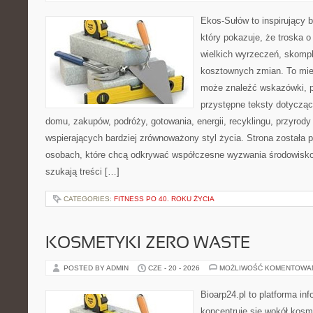
Ekos-Sułów to inspirujący b
który pokazuje, że troska 
wielkich wyrzeczeń, skompl
kosztownych zmian. To miej
może znaleźć wskazówki, p
przystępne teksty dotyczą
domu, zakupów, podróży, gotowania, energii, recyklingu, przyrod
wspierających bardziej zrównoważony styl życia. Strona została
osobach, które chcą odkrywać współczesne wyzwania środowisko
szukają treści […]
CATEGORIES:
FITNESS PO 40. ROKU ŻYCIA
KOSMETYKI ZERO WASTE
POSTED BY ADMIN
CZE - 20 - 2026
MOŻLIWOŚĆ KOMENTOWA
Bioarp24.pl to platforma in
koncentruje się wokół kos