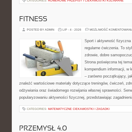
CATEGORIES:
ROWEROWE PRZEPISY I CIEKAWOSTKI KULINARNE
FITNESS
POSTED BY ADMIN
LIP - 4 - 2026
MOŻLIWOŚĆ KOMENTOWAN
Sport i aktywność fizyczna 
regularne ćwiczenia. To sty
zdrowie, dobre samopoczuci
Strona poświęcona tej tem
kompendium informacji, w k
– zarówno początkujący, j
znaleźć wartościowe materiały dotyczące treningów, ćwiczeń, zdr
odżywiania oraz świadomego rozwijania własnej sprawności. Serwi
popularyzowaniu aktywności fizycznej, przedstawiając zagadnien
CATEGORIES:
MATEMATYCZNE CIEKAWOSTKI I ZAGADKI
PRZEMYSŁ 4.0