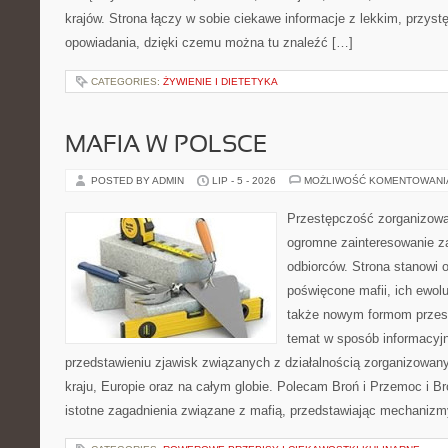
krajów. Strona łączy w sobie ciekawe informacje z lekkim, przy
opowiadania, dzięki czemu można tu znaleźć […]
CATEGORIES:
ŻYWIENIE I DIETETYKA
MAFIA W POLSCE
POSTED BY ADMIN
LIP - 5 - 2026
MOŻLIWOŚĆ KOMENTOWAN
Przestępczość zorganizowan
ogromne zainteresowanie za
odbiorców. Strona stanowi 
poświęcone mafii, ich ewolu
także nowym formom przest
temat w sposób informacyjn
przedstawieniu zjawisk związanych z działalnością zorganizowan
kraju, Europie oraz na całym globie. Polecam Broń i Przemoc i Br
istotne zagadnienia związane z mafią, przedstawiając mechaniz