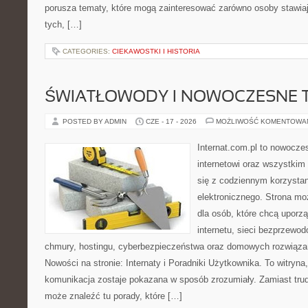
porusza tematy, które mogą zainteresować zarówno osoby stawiają
tych, […]
CATEGORIES:
CIEKAWOSTKI I HISTORIA
ŚWIATŁOWODY I NOWOCZESNE 
POSTED BY ADMIN
CZE - 17 - 2026
MOŻLIWOŚĆ KOMENTOWA
Internat.com.pl to nowocze
internetowi oraz wszystkim
się z codziennym korzysta
elektronicznego. Strona m
dla osób, które chcą uporz
internetu, sieci bezprzewo
chmury, hostingu, cyberbezpieczeństwa oraz domowych rozwiąza
Nowości na stronie: Internaty i Poradniki Użytkownika. To witry
komunikacja zostaje pokazana w sposób zrozumiały. Zamiast trudn
może znaleźć tu porady, które […]