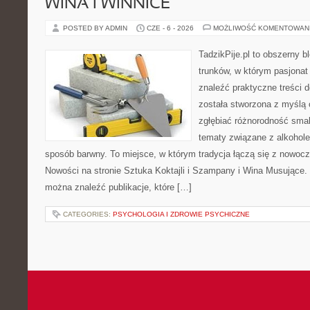
WINA I WINNICE
POSTED BY ADMIN
CZE - 6 - 2026
MOŻLIWOŚĆ KOMENTOWAN
TadzikPije.pl to obszerny 
trunków, w którym pasjona
znaleźć praktyczne treści d
została stworzona z myślą 
zgłębiać różnorodność smak
tematy związane z alkohol
sposób barwny. To miejsce, w którym tradycja łączą się z nowoc
Nowości na stronie Sztuka Koktajli i Szampany i Wina Musujące. N
można znaleźć publikacje, które […]
CATEGORIES:
PSYCHOLOGIA I ZDROWIE PSYCHICZNE