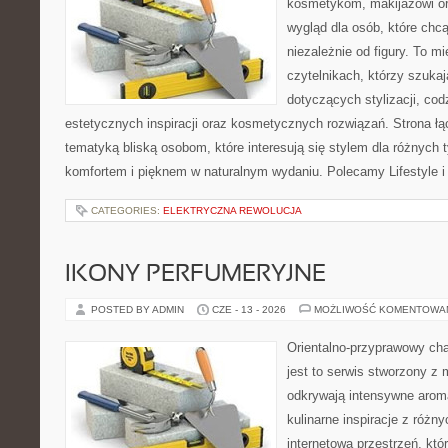
kosmetykom, makijażowi or
wygląd dla osób, które chc
niezależnie od figury. To m
czytelnikach, którzy szuka
dotyczących stylizacji, cod
estetycznych inspiracji oraz kosmetycznych rozwiązań. Strona ł
tematyką bliską osobom, które interesują się stylem dla różnych 
komfortem i pięknem w naturalnym wydaniu. Polecamy Lifestyle i
CATEGORIES:
ELEKTRYCZNA REWOLUCJA
IKONY PERFUMERYJNE
POSTED BY ADMIN
CZE - 13 - 2026
MOŻLIWOŚĆ KOMENTOWA
Orientalno-przyprawowy char
jest to serwis stworzony z 
odkrywają intensywne aroma
kulinarne inspiracje z różny
internetowa przestrzeń, kt