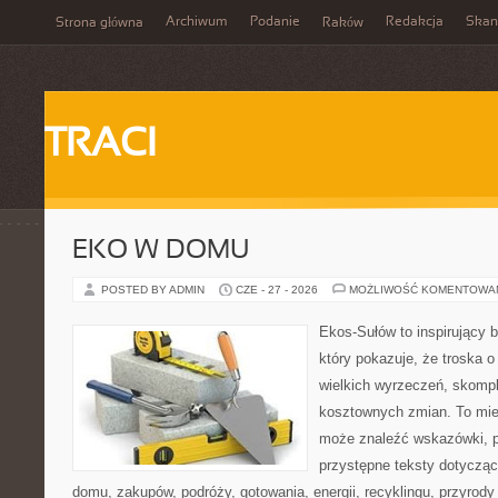
Archiwum
Podanie
Redakcja
Skan
Strona główna
Raków
TRACI
EKO W DOMU
POSTED BY ADMIN
CZE - 27 - 2026
MOŻLIWOŚĆ KOMENTOWA
Ekos-Sułów to inspirujący b
który pokazuje, że troska 
wielkich wyrzeczeń, skompl
kosztownych zmian. To miej
może znaleźć wskazówki, p
przystępne teksty dotyczą
domu, zakupów, podróży, gotowania, energii, recyklingu, przyrod