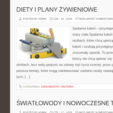
DIETY I PLANY ŻYWIENIOWE
POSTED BY ADMIN
CZE - 18 - 2026
MOŻLIWOŚĆ KOMENTOWA
Spalarnia kalorii – przystę
masy ciała Spalarnia kalori
osobach, które chcą uporz
kalorii i szukają przystępn
zrozumiały sposób. To przes
którzy nie chcą opierać się
skrótach, lecz wolą spojrzeć na zdrowy styl życia szerzej: przez
porusza tematy, które mogą zainteresować zarówno osoby stawiają
tych, […]
CATEGORIES:
CIEKAWOSTKI I HISTORIA
ŚWIATŁOWODY I NOWOCZESNE 
POSTED BY ADMIN
CZE - 17 - 2026
MOŻLIWOŚĆ KOMENTOWA