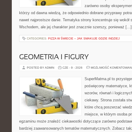
zarówno osoby eksperymentu
którzy od dawna wiedzą, że odpowiednio dobrane przyprawy potraf
nawet najprostsze danie. Tematyka strony koncentruje się wokół
Wschodem, ale jej charakter jest znacznie szerszy, ponieważ […]
CATEGORIES:
PIZZA W ŚWIECIE – JAK SMAKUJE GDZIE INDZIEJ
GEOMETRIA I FIGURY
POSTED BY ADMIN
CZE - 9 - 2026
MOŻLIWOŚĆ KOMENTOWAN
SuperMatma.pl to przystępn
poświęcony matematyce, któ
wzorów, równań i logicznyc
ciekawy. Strona została st
które chcą poszerzać wied
miejsce, w którym osoba pr
egzaminu może znaleźć ciekawostki dotyczące zarówno podstawo
bardziej zaawansowanych tematów matematycznych. Zobacz takż