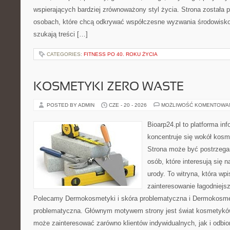
wspierających bardziej zrównoważony styl życia. Strona została
osobach, które chcą odkrywać współczesne wyzwania środowisko
szukają treści […]
CATEGORIES:
FITNESS PO 40. ROKU ŻYCIA
KOSMETYKI ZERO WASTE
POSTED BY ADMIN
CZE - 20 - 2026
MOŻLIWOŚĆ KOMENTOWA
Bioarp24.pl to platforma in
koncentruje się wokół kos
Strona może być postrzegan
osób, które interesują się 
urody. To witryna, która wp
zainteresowanie łagodniejs
Polecamy Dermokosmetyki i skóra problematyczna i Dermokosmet
problematyczna. Głównym motywem strony jest świat kosmetyków
może zainteresować zarówno klientów indywidualnych, jak i odbio