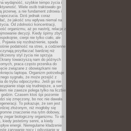
na wydajność, szybkie tempo życia i
ktywność. Wiele osób traktowało go
ą przerwę, a nie fundament zdrowia i
opoczucia. Dziś jednak coraz
dać, że jakość snu wpływa niemal na
życia. Od zdolności koncentracji,
ość organizmu, aż po nastrój, relacje z
ejmowanie decyzji. Kiedy śpimy zbyt
espokojnie, cierpi nie tylko ciało, ale
. Pojawia się rozdrażnienie, spada
ośnie podatność na stres, a codzienne
czynają przytłaczać bardziej niż
łczesny styl życia nie sprzyja
. Ekrany towarzyszą nam do późnych
ornych, praca często przenika do
ięcie związane z obowiązkami nie
knięciu laptopa. Organizm potrzebuje
źnego sygnału, że może przejść z
nia do trybu odpoczynku. Jeśli go nie
asypianie staje się trudniejsze, a sen
blem nie zawsze polega tylko na liczbie
 godzin. Czasem ktoś śpi pozornie
udzi się zmęczony, bo noc nie dawała
egeneracji. To pokazuje, że sen jest
dziej złożonym, niż mogłoby się
romne znaczenie ma rytm dobowy,
lny zegar biologiczny organizmu. To on
, kiedy jesteśmy senni, a kiedy
pływ energii. Nieregularne kładzenie
ęste zarywanie nocy i odsypianie w