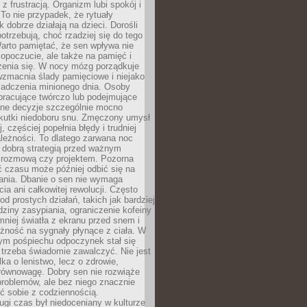
z frustracją. Organizm lubi spokój i
 To nie przypadek, że rytuały
k dobrze działają na dzieci. Dorośli
potrzebują, choć rzadziej się do tego
arto pamiętać, że sen wpływa nie
opoczucie, ale także na pamięć i
zenia się. W nocy mózg porządkuje
wzmacnia ślady pamięciowe i niejako
iadczenia minionego dnia. Osoby
pracujące twórczo lub podejmujące
lne decyzje szczególnie mocno
kutki niedoboru snu. Zmęczony umysł
j, częściej popełnia błędy i trudniej
leżności. To dlatego zarwana noc
 dobrą strategią przed ważnym
rozmową czy projektem. Pozorna
 czasu może później odbić się na
łania. Dbanie o sen nie wymaga
cia ani całkowitej rewolucji. Często
od prostych działań, takich jak bardziej
dziny zasypiania, ograniczenie kofeiny
niej światła z ekranu przed snem i
żność na sygnały płynące z ciała. W
nym pośpiechu odpoczynek stał się
trzeba świadomie zawalczyć. Nie jest
lka o lenistwo, lecz o zdrowie,
 równowagę. Dobry sen nie rozwiąże
roblemów, ale bez niego znacznie
zić sobie z codziennością.
ugi czas był niedoceniany w kulturze