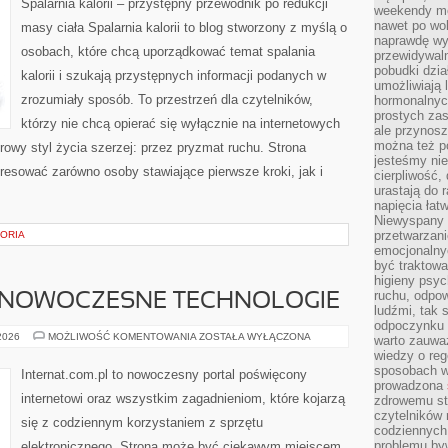
Spalarnia kalorii – przystępny przewodnik po redukcji
weekendy mo
nawet po wol
masy ciała Spalarnia kalorii to blog stworzony z myślą o
naprawdę wy
osobach, które chcą uporządkować temat spalania
przewidywaln
pobudki dzia
kalorii i szukają przystępnych informacji podanych w
umożliwiają 
zrozumiały sposób. To przestrzeń dla czytelników,
hormonalnych
prostych zas
którzy nie chcą opierać się wyłącznie na internetowych
ale przynosz
można też p
rowy styl życia szerzej: przez pryzmat ruchu. Strona
jesteśmy ni
resować zarówno osoby stawiające pierwsze kroki, jak i
cierpliwość,
urastają do 
napięcia łatw
Niewyspany 
przetwarzan
TORIA
emocjonalny
być traktowa
higieny psyc
ruchu, odpow
 NOWOCZESNE TECHNOLOGIE
ludźmi, tak
odpoczynku 
ŚWIATŁOWODY
 2026
MOŻLIWOŚĆ KOMENTOWANIA
ZOSTAŁA WYŁĄCZONA
warto zauwa
I
wiedzy o reg
NOWOCZESNE
TECHNOLOGIE
sposobach wy
Internat.com.pl to nowoczesny portal poświęcony
prowadzona
internetowi oraz wszystkim zagadnieniom, które kojarzą
zdrowemu sty
czytelników
się z codziennym korzystaniem z sprzętu
codziennyc
problemu by
elektronicznego. Strona może być ciekawym miejscem