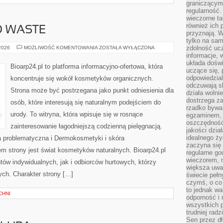
graniczącym 
regularność.
wieczorne ta
również ich 
O WASTE
przyznają. W
tylko na sam
KOSMETYKI
zdolność uc
 2026
MOŻLIWOŚĆ KOMENTOWANIA
ZOSTAŁA WYŁĄCZONA
ZERO
informacje, 
WASTE
układa dośw
Bioarp24.pl to platforma informacyjno-ofertowa, która
uczące się, 
odpowiedzia
koncentruje się wokół kosmetyków organicznych.
odczuwają s
Strona może być postrzegana jako punkt odniesienia dla
działa wolnie
dostrzega za
osób, które interesują się naturalnym podejściem do
rzadko bywa
urody. To witryna, która wpisuje się w rosnące
egzaminem, 
oszczędność
zainteresowanie łagodniejszą codzienną pielęgnacją.
jakości dzia
idealnego ży
 problematyczna i Dermokosmetyki i skóra
zaczyna się 
 strony jest świat kosmetyków naturalnych. Bioarp24.pl
regularne go
wieczorem, m
ów indywidualnych, jak i odbiorców hurtowych, którzy
większa uwa
ych. Charakter strony […]
świecie peł
czymś, o co 
to jednak wa
CHNI
odporność i
wszystkich p
trudniej rad
Sen przez dł