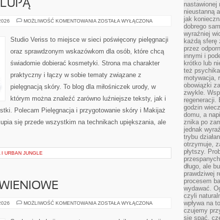
 LUPĄ
nastawionej 
nieustanną a
jak konieczn
KOSMETYKI
 2026
MOŻLIWOŚĆ KOMENTOWANIA
ZOSTAŁA WYŁĄCZONA
dobrego sam
POD
LUPĄ
wyraźniej wi
Studio Veriss to miejsce w sieci poświęcony pielęgnacji
każdą sferę 
przez odporn
oraz sprawdzonym wskazówkom dla osób, które chcą
innymi i pod
świadomie dobierać kosmetyki. Strona ma charakter
krótko lub ni
też psychika
praktyczny i łączy w sobie tematy związane z
motywacja, r
obowiązki za
pielęgnacją skóry. To blog dla miłośniczek urody, w
zwykle. Wspó
którym można znaleźć zarówno luźniejsze teksty, jak i
regeneracji
godzin wiecz
stki. Polecam Pielęgnacja i przygotowanie skóry i Makijaż
domu, a nap
upia się przede wszystkim na technikach upiększania, ale
znika po zam
jednak wyra
trybu działa
otrzymuje, z
płytszy. Pro
 I URBAN JUNGLE
przespanych
długo, ale b
prawdziwej r
procesem bar
YWIENIOWE
wydawać. Og
czyli natura
wpływa na to
DIETY
 2026
MOŻLIWOŚĆ KOMENTOWANIA
ZOSTAŁA WYŁĄCZONA
I
czujemy przy
PLANY
się spać, cz
ŻYWIENIOWE