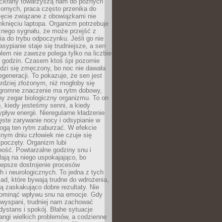
. Ekrany towarzyszą nam do późnych
ornych, praca często przenika do
ięcie związane z obowiązkami nie
knięciu laptopa. Organizm potrzebuje
źnego sygnału, że może przejść z
nia do trybu odpoczynku. Jeśli go nie
asypianie staje się trudniejsze, a sen
blem nie zawsze polega tylko na liczbie
 godzin. Czasem ktoś śpi pozornie
udzi się zmęczony, bo noc nie dawała
egeneracji. To pokazuje, że sen jest
dziej złożonym, niż mogłoby się
romne znaczenie ma rytm dobowy,
lny zegar biologiczny organizmu. To on
, kiedy jesteśmy senni, a kiedy
pływ energii. Nieregularne kładzenie
ęste zarywanie nocy i odsypianie w
gą ten rytm zaburzać. W efekcie
nym dniu człowiek nie czuje się
poczęty. Organizm lubi
ość. Powtarzalne godziny snu i
łają na niego uspokajająco, bo
lepsze dostrojenie procesów
 i neurologicznych. To jedna z tych
ad, które bywają trudne do wdrożenia,
ą zaskakująco dobre rezultaty. Nie
ominąć wpływu snu na emocje. Gdy
ewyspani, trudniej nam zachować
 dystans i spokój. Błahe sytuacje
rangi wielkich problemów, a codzienne