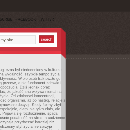
SCRIBE
FACEBOOK
TWITTER
ugi czas był niedoceniany w kulturze
na wydajność, szybkie tempo życia i
ktywność. Wiele osób traktowało go
ą przerwę, a nie fundament zdrowia i
opoczucia. Dziś jednak coraz
dać, że jakość snu wpływa niemal na
życia. Od zdolności koncentracji,
ość organizmu, aż po nastrój, relacje z
ejmowanie decyzji. Kiedy śpimy zbyt
espokojnie, cierpi nie tylko ciało, ale
. Pojawia się rozdrażnienie, spada
ośnie podatność na stres, a codzienne
czynają przytłaczać bardziej niż
łczesny styl życia nie sprzyja