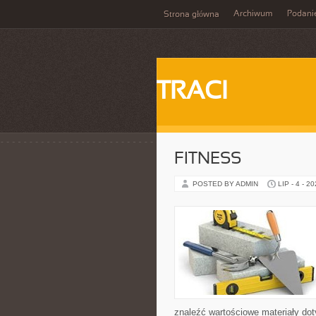
Archiwum
Podani
Strona główna
TRACI
FITNESS
POSTED BY ADMIN
LIP - 4 - 2
znaleźć wartościowe materiały dot