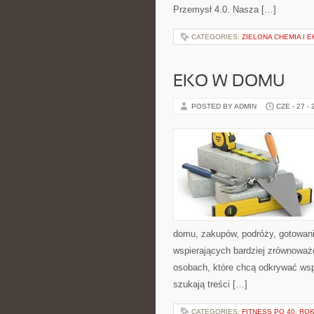
Przemysł 4.0. Nasza […]
CATEGORIES:
ZIELONA CHEMIA I 
EKO W DOMU
POSTED BY ADMIN
CZE - 27 -
domu, zakupów, podróży, gotowania
wspierających bardziej zrównoważo
osobach, które chcą odkrywać ws
szukają treści […]
CATEGORIES:
FITNESS PO 40. RO