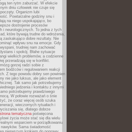
gą ten rytm zaburzać. W efekcie
nym dniu człowiek nie czuje się
poczęty. Organizm lubi
ość. Powtarzalne godziny snu i
łają na niego uspokajająco, bo
lepsze dostrojenie procesów
 i neurologicznych. To jedna z tych
ad, które bywają trudne do wdrożenia,
ą zaskakująco dobre rezultaty. Nie
ominąć wpływu snu na emocje. Gdy
ewyspani, trudniej nam zachować
 dystans i spokój. Błahe sytuacje
rangi wielkich problemów, a codzienne
iej przeradzają się w konflikt.
mózg gorzej radzi sobie z
iem bodźców i regulowaniem reakcji
ch. Z tego powodu dobry sen powinien
ny nie jako luksus, ale jako element
hicznej. Tak samo jak potrzebujemy
iedniego jedzenia i kontaktu z innymi
 samo potrzebujemy prawdziwego
nocą. W połowie rozważań o śnie
żyć, że coraz więcej osób szuka
eneracji, wieczornych rytuałach i
ciszania się, dlatego dobrze
strona tematyczna
poświęcona
lowi życia może stać się dla wielu
 realnym wsparciem w porządkowaniu
h nawyków. Sama świadomość
wa pierwszym krokiem do poprawy.