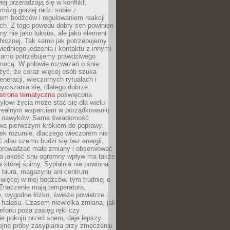
iej przeradzają się w konflikt.
mózg gorzej radzi sobie z
iem bodźców i regulowaniem reakcji
ch. Z tego powodu dobry sen powinien
ny nie jako luksus, ale jako element
hicznej. Tak samo jak potrzebujemy
iedniego jedzenia i kontaktu z innymi
 samo potrzebujemy prawdziwego
nocą. W połowie rozważań o śnie
żyć, że coraz więcej osób szuka
eneracji, wieczornych rytuałach i
ciszania się, dlatego dobrze
strona tematyczna
poświęcona
lowi życia może stać się dla wielu
 realnym wsparciem w porządkowaniu
h nawyków. Sama świadomość
wa pierwszym krokiem do poprawy.
iek rozumie, dlaczego wieczorem nie
albo czemu budzi się bez energii,
wprowadzać małe zmiany i obserwować
 Na jakość snu ogromny wpływ ma także
w której śpimy. Sypialnia nie powinna
 biura, magazynu ani centrum
 więcej w niej bodźców, tym trudniej o
 Znaczenie mają temperatura,
, wygodne łóżko, świeże powietrze i
 hałasu. Czasem niewielka zmiana, jak
lefonu poza zasięg ręki czy
ie pokoju przed snem, daje lepszy
lejne próby zasypiania przy zmęczeniu