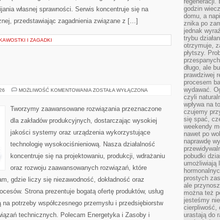
regeneracji
godzin wiecz
ania własnej sprawności. Serwis koncentruje się na
domu, a nap
znej, przedstawiając zagadnienia związane z […]
znika po zam
jednak wyra
trybu działa
KAWOSTKI I ZAGADKI
otrzymuje, z
płytszy. Pro
przespanych
długo, ale b
prawdziwej r
procesem bar
wydawać. Og
PRZEMYSŁ
026
MOŻLIWOŚĆ KOMENTOWANIA
ZOSTAŁA WYŁĄCZONA
4.0
czyli natura
wpływa na to
Tworzymy zaawansowane rozwiązania przeznaczone
czujemy przy
się spać, cz
dla zakładów produkcyjnych, dostarczając wysokiej
weekendy mo
jakości systemy oraz urządzenia wykorzystujące
nawet po wol
naprawdę wy
technologię wysokociśnieniową. Nasza działalność
przewidywaln
koncentruje się na projektowaniu, produkcji, wdrażaniu
pobudki dzia
umożliwiają 
oraz rozwoju zaawansowanych rozwiązań, które
hormonalnych
prostych zas
am, gdzie liczy się niezawodność, dokładność oraz
ale przynosz
esów. Strona prezentuje bogatą ofertę produktów, usług
można też p
jesteśmy ni
ją na potrzeby współczesnego przemysłu i przedsiębiorstw
cierpliwość,
iązań technicznych. Polecam Energetyka i Zasoby i
urastają do 