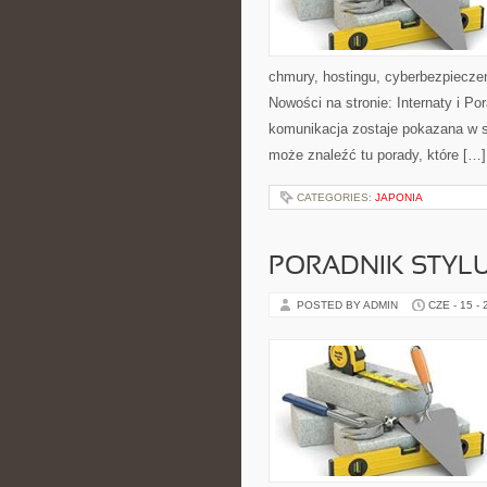
chmury, hostingu, cyberbezpiecz
Nowości na stronie: Internaty i P
komunikacja zostaje pokazana w sp
może znaleźć tu porady, które […]
CATEGORIES:
JAPONIA
PORADNIK STYL
POSTED BY ADMIN
CZE - 15 -