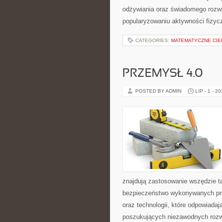
odżywiania oraz świadomego rozwij
popularyzowaniu aktywności fizyc
CATEGORIES:
MATEMATYCZNE CIE
PRZEMYSŁ 4.0
POSTED BY ADMIN
LIP - 1 - 2
znajdują zastosowanie wszędzie t
bezpieczeństwo wykonywanych proc
oraz technologii, które odpowiada
poszukujących niezawodnych rozw