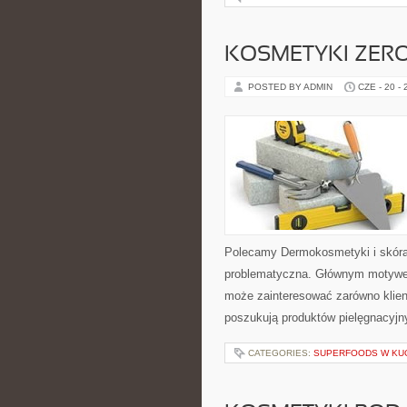
KOSMETYKI ZER
POSTED BY ADMIN
CZE - 20 -
Polecamy Dermokosmetyki i skóra
problematyczna. Głównym motywem
może zainteresować zarówno klient
poszukują produktów pielęgnacyjn
CATEGORIES:
SUPERFOODS W KU