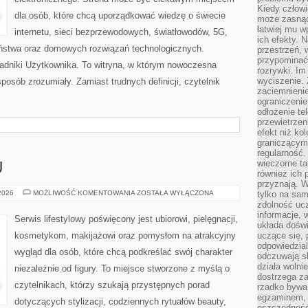
Kiedy człow
dla osób, które chcą uporządkować wiedzę o świecie
może zasnąć 
łatwiej mu 
internetu, sieci bezprzewodowych, światłowodów, 5G,
ich efekty.
eństwa oraz domowych rozwiązań technologicznych.
przestrzeń, 
przypominać
oradniki Użytkownika. To witryna, w którym nowoczesna
rozrywki. Im
wyciszenie.
osób zrozumiały. Zamiast trudnych definicji, czytelnik
zaciemnienie
ograniczenie
odłożenie te
przewietrzen
efekt niż ko
graniczącym 
regularność.
wieczorne ta
U
również ich 
przyznają. W
PORADNIK
 2026
MOŻLIWOŚĆ KOMENTOWANIA
ZOSTAŁA WYŁĄCZONA
tylko na sam
STYLU
zdolność uc
informacje, 
Serwis lifestylowy poświęcony jest ubiorowi, pielęgnacji,
układa dośw
kosmetykom, makijażowi oraz pomysłom na atrakcyjny
uczące się, 
odpowiedzia
wygląd dla osób, które chcą podkreślać swój charakter
odczuwają s
działa wolnie
niezależnie od figury. To miejsce stworzone z myślą o
dostrzega za
czytelnikach, którzy szukają przystępnych porad
rzadko bywa
egzaminem, 
dotyczących stylizacji, codziennych rytuałów beauty,
oszczędność