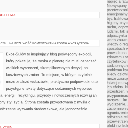
napięcia łatw
Niewyspany 
przetwarzan
emocjonalny
EKO-CHEMIA
być traktowa
higieny psyc
ruchu, odpow
ludźmi, tak
odpoczynku 
warto zauwa
EKO
 2026
MOŻLIWOŚĆ KOMENTOWANIA
ZOSTAŁA WYŁĄCZONA
wiedzy o reg
W
sposobach wy
DOMU
prowadzona
Ekos-Sułów to inspirujący blog poświęcony ekologii,
zdrowemu sty
który pokazuje, że troska o planetę nie musi oznaczać
czytelników
codziennyc
wielkich wyrzeczeń, skomplikowanych decyzji ani
problemu by
Kiedy człow
kosztownych zmian. To miejsce, w którym czytelnik
może zasnąć 
może znaleźć wskazówki, praktyczne podpowiedzi oraz
łatwiej mu 
ich efekty.
przystępne teksty dotyczące codziennych wyborów,
przestrzeń, 
, energii, recyklingu, przyrody i nowoczesnych rozwiązań
przypominać
rozrywki. Im
ny styl życia. Strona została przygotowana z myślą o
wyciszenie.
zaciemnienie
półczesne wyzwania środowiskowe, ale jednocześnie
ograniczenie
odłożenie te
przewietrzen
efekt niż ko
KU ŻYCIA