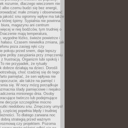
iek rozumie, dlaczego wieczorem nie
albo czemu budzi się bez energii,
wprowadzać małe zmiany i obserwować
 Na jakość snu ogromny wpływ ma także
w której śpimy. Sypialnia nie powinna
 biura, magazynu ani centrum
 więcej w niej bodźców, tym trudniej o
 Znaczenie mają temperatura,
, wygodne łóżko, świeże powietrze i
 hałasu. Czasem niewielka zmiana, jak
lefonu poza zasięg ręki czy
ie pokoju przed snem, daje lepszy
lejne próby zasypiania przy zmęczeniu
z frustracją. Organizm lubi spokój i
 To nie przypadek, że rytuały
k dobrze działają na dzieci. Dorośli
potrzebują, choć rzadziej się do tego
arto pamiętać, że sen wpływa nie
opoczucie, ale także na pamięć i
zenia się. W nocy mózg porządkuje
wzmacnia ślady pamięciowe i niejako
iadczenia minionego dnia. Osoby
pracujące twórczo lub podejmujące
lne decyzje szczególnie mocno
kutki niedoboru snu. Zmęczony umysł
j, częściej popełnia błędy i trudniej
leżności. To dlatego zarwana noc
 dobrą strategią przed ważnym
rozmową czy projektem. Pozorna
 czasu może później odbić się na