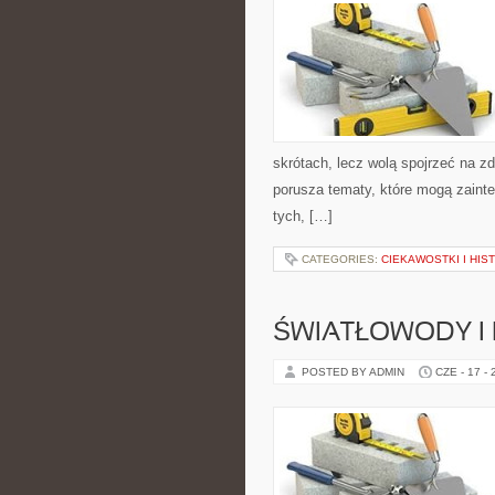
skrótach, lecz wolą spojrzeć na zd
porusza tematy, które mogą zainte
tych, […]
CATEGORIES:
CIEKAWOSTKI I HIS
ŚWIATŁOWODY I
POSTED BY ADMIN
CZE - 17 -