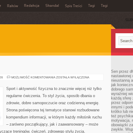
e
Redakcja
Skandal
Tagi
Tagi
Raków
Spis Treści
SUB
Sen przez dł
nastawionej 
FITNESS
026
MOŻLIWOŚĆ KOMENTOWANIA
ZOSTAŁA WYŁĄCZONA
nieustanną a
jak konieczn
Sport i aktywność fizyczna to znacznie więcej niż tylko
dobrego sam
wyraźniej wi
regularne ćwiczenia. To styl życia, sposób dbania o
każdą sferę 
przez odporn
zdrowie, dobre samopoczucie oraz codzienną energię.
innymi i pod
Strona poświęcona tej tematyce stanowi rozbudowane
krótko lub ni
też psychika
kompendium informacji, w którym każdy miłośnik ruchu
motywacja, r
– zarówno początkujący, jak i zaawansowany – może
obowiązki za
zwykle. Wspó
yczące treningów, ćwiczeń, zdrowego stylu życia,