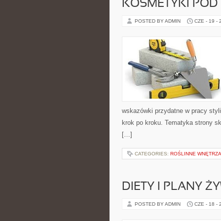
KOSMETYKI POD
POSTED BY ADMIN
CZE - 19 -
wskazówki przydatne w pracy styli
krok po kroku. Tematyka strony sk
[…]
CATEGORIES:
ROŚLINNE WNĘTRZA
DIETY I PLANY Ż
POSTED BY ADMIN
CZE - 18 -