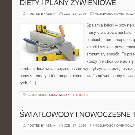
DIETY I PLANY ŻYWIENIOWE
POSTED BY ADMIN
CZE - 18 - 2026
MOŻLIWOŚĆ KOMENTOWA
Spalarnia kalorii – przystę
masy ciała Spalarnia kalori
osobach, które chcą uporz
kalorii i szukają przystępn
zrozumiały sposób. To przes
którzy nie chcą opierać się
skrótach, lecz wolą spojrzeć na zdrowy styl życia szerzej: przez
porusza tematy, które mogą zainteresować zarówno osoby stawiają
tych, […]
CATEGORIES:
CIEKAWOSTKI I HISTORIA
ŚWIATŁOWODY I NOWOCZESNE 
POSTED BY ADMIN
CZE - 17 - 2026
MOŻLIWOŚĆ KOMENTOWA