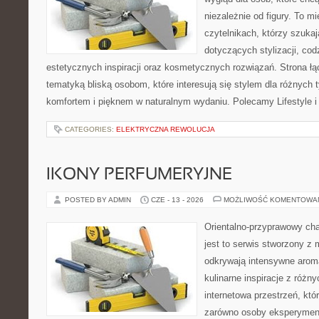
niezależnie od figury. To m
czytelnikach, którzy szuka
dotyczących stylizacji, cod
estetycznych inspiracji oraz kosmetycznych rozwiązań. Strona ł
tematyką bliską osobom, które interesują się stylem dla różnych 
komfortem i pięknem w naturalnym wydaniu. Polecamy Lifestyle i
CATEGORIES:
ELEKTRYCZNA REWOLUCJA
IKONY PERFUMERYJNE
POSTED BY ADMIN
CZE - 13 - 2026
MOŻLIWOŚĆ KOMENTOWA
Orientalno-przyprawowy char
jest to serwis stworzony z 
odkrywają intensywne aroma
kulinarne inspiracje z różny
internetowa przestrzeń, kt
zarówno osoby eksperymentu