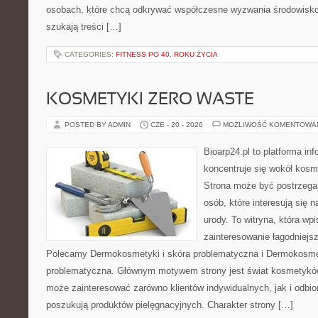
osobach, które chcą odkrywać współczesne wyzwania środowisko
szukają treści […]
CATEGORIES:
FITNESS PO 40. ROKU ŻYCIA
KOSMETYKI ZERO WASTE
POSTED BY ADMIN
CZE - 20 - 2026
MOŻLIWOŚĆ KOMENTOWA
Bioarp24.pl to platforma in
koncentruje się wokół kos
Strona może być postrzegan
osób, które interesują się 
urody. To witryna, która wp
zainteresowanie łagodniejs
Polecamy Dermokosmetyki i skóra problematyczna i Dermokosmet
problematyczna. Głównym motywem strony jest świat kosmetyków
może zainteresować zarówno klientów indywidualnych, jak i odbio
poszukują produktów pielęgnacyjnych. Charakter strony […]