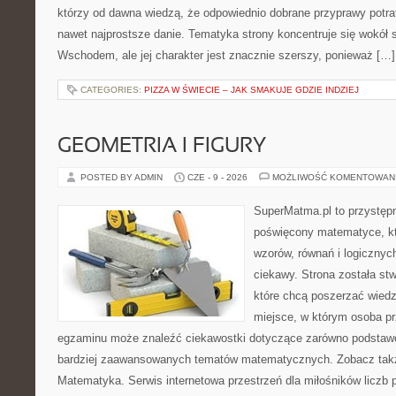
którzy od dawna wiedzą, że odpowiednio dobrane przyprawy potraf
nawet najprostsze danie. Tematyka strony koncentruje się wokół
Wschodem, ale jej charakter jest znacznie szerszy, ponieważ […]
CATEGORIES:
PIZZA W ŚWIECIE – JAK SMAKUJE GDZIE INDZIEJ
GEOMETRIA I FIGURY
POSTED BY ADMIN
CZE - 9 - 2026
MOŻLIWOŚĆ KOMENTOWAN
SuperMatma.pl to przystępn
poświęcony matematyce, któ
wzorów, równań i logicznyc
ciekawy. Strona została st
które chcą poszerzać wied
miejsce, w którym osoba pr
egzaminu może znaleźć ciekawostki dotyczące zarówno podstawo
bardziej zaawansowanych tematów matematycznych. Zobacz takż
Matematyka. Serwis internetowa przestrzeń dla miłośników liczb