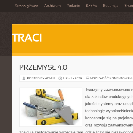
Archiwum
Podanie
Redakcja
Skan
Strona główna
Raków
TRACI
PRZEMYSŁ 4.0
POSTED BY ADMIN
LIP - 1 - 2026
MOŻLIWOŚĆ KOMENTOWAN
Tworzymy zaawansowane ro
dla zakładów produkcyjnych
jakości systemy oraz urzą
technologię wysokociśnieni
koncentruje się na projekto
oraz rozwoju zaawansowany
znajdują zastosowanie wszędzie tam, gdzie liczy się niezawodno