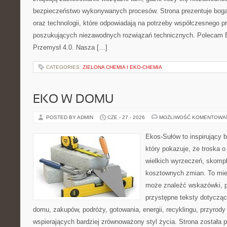
bezpieczeństwo wykonywanych procesów. Strona prezentuje bogat
oraz technologii, które odpowiadają na potrzeby współczesnego p
poszukujących niezawodnych rozwiązań technicznych. Polecam E
Przemysł 4.0. Nasza […]
CATEGORIES:
ZIELONA CHEMIA I EKO-CHEMIA
EKO W DOMU
POSTED BY ADMIN
CZE - 27 - 2026
MOŻLIWOŚĆ KOMENTOWA
Ekos-Sułów to inspirujący b
który pokazuje, że troska 
wielkich wyrzeczeń, skompl
kosztownych zmian. To miej
może znaleźć wskazówki, p
przystępne teksty dotyczą
domu, zakupów, podróży, gotowania, energii, recyklingu, przyrod
wspierających bardziej zrównoważony styl życia. Strona została