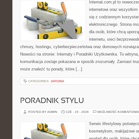
Internat.com.pl to nowocze
internetowi oraz wszystkim
się z codziennym korzysta
elektronicznego. Strona m
dla osób, które chcą uporz
internetu, sieci bezprzewo
chmury, hostingu, cyberbezpieczeństwa oraz domowych rozwiąza
Nowości na stronie: Internaty i Poradniki Użytkownika. To witry
komunikacja zostaje pokazana w sposób zrozumiały. Zamiast trudn
może znaleźć tu porady, które […]
CATEGORIES:
JAPONIA
PORADNIK STYLU
POSTED BY ADMIN
CZE - 15 - 2026
MOŻLIWOŚĆ KOMENTOWA
Serwis lifestylowy poświęcon
kosmetykom, makijażowi or
wygląd dla osób, które chc