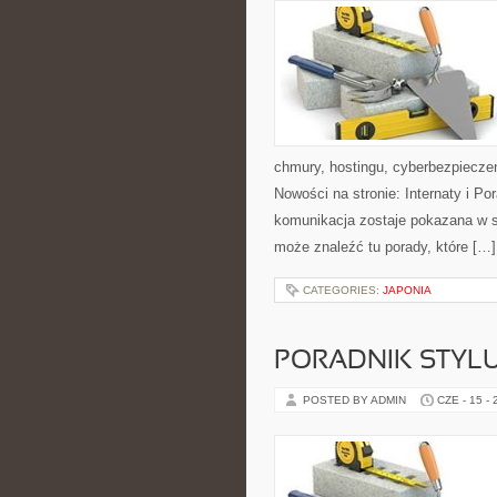
chmury, hostingu, cyberbezpiecz
Nowości na stronie: Internaty i P
komunikacja zostaje pokazana w sp
może znaleźć tu porady, które […]
CATEGORIES:
JAPONIA
PORADNIK STYL
POSTED BY ADMIN
CZE - 15 -