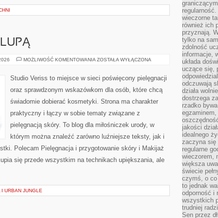
graniczącym 
regularność.
CHNI
wieczorne ta
również ich 
przyznają. W
tylko na sam
 LUPĄ
zdolność uc
informacje, 
KOSMETYKI
 2026
MOŻLIWOŚĆ KOMENTOWANIA
ZOSTAŁA WYŁĄCZONA
układa dośw
POD
uczące się, 
LUPĄ
odpowiedzia
Studio Veriss to miejsce w sieci poświęcony pielęgnacji
odczuwają s
oraz sprawdzonym wskazówkom dla osób, które chcą
działa wolnie
dostrzega za
świadomie dobierać kosmetyki. Strona ma charakter
rzadko bywa
egzaminem, 
praktyczny i łączy w sobie tematy związane z
oszczędność
pielęgnacją skóry. To blog dla miłośniczek urody, w
jakości dzia
idealnego ży
którym można znaleźć zarówno luźniejsze teksty, jak i
zaczyna się 
stki. Polecam Pielęgnacja i przygotowanie skóry i Makijaż
regularne go
wieczorem, m
upia się przede wszystkim na technikach upiększania, ale
większa uwa
świecie peł
czymś, o co 
to jednak wa
 I URBAN JUNGLE
odporność i
wszystkich p
trudniej rad
Sen przez dł