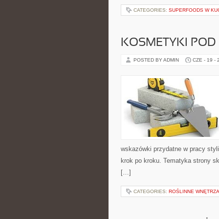
CATEGORIES:
SUPERFOODS W KU
KOSMETYKI POD
POSTED BY ADMIN
CZE - 19 -
wskazówki przydatne w pracy styli
krok po kroku. Tematyka strony sk
[…]
CATEGORIES:
ROŚLINNE WNĘTRZA