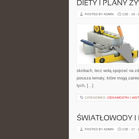
DIETY I PLANY Ż
POSTED BY ADMIN
CZE - 18 -
skrótach, lecz wolą spojrzeć na zd
porusza tematy, które mogą zainte
tych, […]
CATEGORIES:
CIEKAWOSTKI I HIS
ŚWIATŁOWODY I
POSTED BY ADMIN
CZE - 17 -