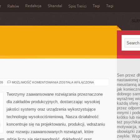
e
Redakcja
Skandal
Tagi
Tagi
Raków
Spis Treści
SUB
Sen przez dł
nastawionej 
PRZEMYSŁ
026
MOŻLIWOŚĆ KOMENTOWANIA
ZOSTAŁA WYŁĄCZONA
nieustanną a
4.0
jak konieczn
dobrego sam
Tworzymy zaawansowane rozwiązania przeznaczone
wyraźniej wi
dla zakładów produkcyjnych, dostarczając wysokiej
każdą sferę 
przez odporn
jakości systemy oraz urządzenia wykorzystujące
innymi i pod
technologię wysokociśnieniową. Nasza działalność
krótko lub ni
też psychika
koncentruje się na projektowaniu, produkcji, wdrażaniu
motywacja, r
obowiązki za
oraz rozwoju zaawansowanych rozwiązań, które
zwykle. Wspó
am, gdzie liczy się niezawodność, dokładność oraz