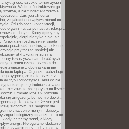
na wydajność, szybkie tempo życia i
ktywność. Wiele osób traktowało go
ą przerwę, a nie fundament zdrowia i
opoczucia. Dziś jednak coraz
dać, że jakość snu wpływa niemal na
życia. Od zdolności koncentracji,
ość organizmu, aż po nastrój, relacje z
ejmowanie decyzji. Kiedy śpimy zbyt
espokojnie, cierpi nie tylko ciało, ale
. Pojawia się rozdrażnienie, spada
ośnie podatność na stres, a codzienne
czynają przytłaczać bardziej niż
łczesny styl życia nie sprzyja
. Ekrany towarzyszą nam do późnych
ornych, praca często przenika do
ięcie związane z obowiązkami nie
knięciu laptopa. Organizm potrzebuje
źnego sygnału, że może przejść z
nia do trybu odpoczynku. Jeśli go nie
asypianie staje się trudniejsze, a sen
blem nie zawsze polega tylko na liczbie
 godzin. Czasem ktoś śpi pozornie
udzi się zmęczony, bo noc nie dawała
egeneracji. To pokazuje, że sen jest
dziej złożonym, niż mogłoby się
romne znaczenie ma rytm dobowy,
lny zegar biologiczny organizmu. To on
, kiedy jesteśmy senni, a kiedy
pływ energii. Nieregularne kładzenie
ęste zarywanie nocy i odsypianie w