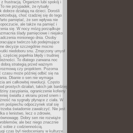
z frustracją. Organizm lubi spokój i
 To nie przypadek, że rytuały
k dobrze działają na dzieci. Dorośli
potrzebują, choć rzadziej się do tego
arto pamiętać, że sen wpływa nie
opoczucie, ale także na pamięć i
zenia się. W nocy mózg porządkuje
wzmacnia ślady pamięciowe i niejako
iadczenia minionego dnia. Osoby
pracujące twórczo lub podejmujące
lne decyzje szczególnie mocno
kutki niedoboru snu. Zmęczony umysł
j, częściej popełnia błędy i trudniej
leżności. To dlatego zarwana noc
 dobrą strategią przed ważnym
rozmową czy projektem. Pozorna
 czasu może później odbić się na
łania. Dbanie o sen nie wymaga
cia ani całkowitej rewolucji. Często
od prostych działań, takich jak bardziej
dziny zasypiania, ograniczenie kofeiny
niej światła z ekranu przed snem i
żność na sygnały płynące z ciała. W
nym pośpiechu odpoczynek stał się
trzeba świadomie zawalczyć. Nie jest
lka o lenistwo, lecz o zdrowie,
 równowagę. Dobry sen nie rozwiąże
roblemów, ale bez niego znacznie
zić sobie z codziennością.
ugi czas był niedoceniany w kulturze