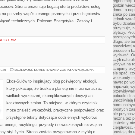
regeneracji
godzin wiecz
esów. Strona prezentuje bogatą ofertę produktów, usług
domu, a nap
ją na potrzeby współczesnego przemysłu i przedsiębiorstw
znika po zam
jednak wyra
iązań technicznych. Polecam Energetyka i Zasoby i
trybu działa
otrzymuje, z
płytszy. Pro
przespanych
EKO-CHEMIA
długo, ale b
prawdziwej r
procesem bar
wydawać. Og
czyli natura
wpływa na to
czujemy przy
EKO
 2026
MOŻLIWOŚĆ KOMENTOWANIA
ZOSTAŁA WYŁĄCZONA
się spać, cz
W
DOMU
weekendy mo
Ekos-Sułów to inspirujący blog poświęcony ekologii,
nawet po wol
naprawdę wy
który pokazuje, że troska o planetę nie musi oznaczać
przewidywaln
wielkich wyrzeczeń, skomplikowanych decyzji ani
pobudki dzia
umożliwiają 
kosztownych zmian. To miejsce, w którym czytelnik
hormonalnych
prostych zas
może znaleźć wskazówki, praktyczne podpowiedzi oraz
ale przynosz
przystępne teksty dotyczące codziennych wyborów,
można też p
jesteśmy ni
, energii, recyklingu, przyrody i nowoczesnych rozwiązań
cierpliwość,
ny styl życia. Strona została przygotowana z myślą o
urastają do 