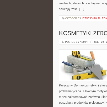
osobach, które chcą odkrywać ws
szukają treści […]
CATEGORIES:
FITNESS PO 40. RO
KOSMETYKI ZER
POSTED BY ADMIN
CZE - 20 -
Polecamy Dermokosmetyki i skóra
problematyczna. Głównym motywem
może zainteresować zarówno klient
poszukują produktów pielęgnacyjn