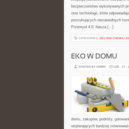
bezpieczeństwo wykonywanych proc
oraz technologii, które odpowiada
poszukujących niezawodnych rozw
Przemysł 4.0. Nasza […]
CATEGORIES:
ZIELONA CHEMIA I 
EKO W DOMU
POSTED BY ADMIN
CZE - 27 -
domu, zakupów, podróży, gotowania
wspierających bardziej zrównoważo