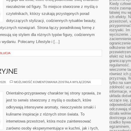
Kiedy człow
niezależnie od figury. To miejsce stworzone z myślą o
może zasnąć 
łatwiej mu 
czytelnikach, którzy szukają przystępnych porad
ich efekty.
dotyczących stylizacji, codziennych rytuałów beauty,
przestrzeń, 
przypominać
metycznych rozwiązań. Strona łączy poradnikową formę z
rozrywki. Im
wyciszenie.
eresują się stylem dla różnych typów figury, codziennym
zaciemnienie
 wydaniu. Polecamy Lifestyle i […]
ograniczenie
odłożenie te
przewietrzen
OLUCJA
efekt niż ko
graniczącym 
regularność.
wieczorne ta
RYJNE
również ich 
przyznają. W
IKONY
 2026
MOŻLIWOŚĆ KOMENTOWANIA
ZOSTAŁA WYŁĄCZONA
tylko na sam
PERFUMERYJNE
zdolność uc
informacje, 
Orientalno-przyprawowy charakter tej strony sprawia, że
układa dośw
jest to serwis stworzony z myślą o osobach, które
uczące się, 
odpowiedzia
odkrywają intensywne aromaty, nieoczywiste smaki i
odczuwają s
działa wolnie
kulinarne inspiracje z różnych stron świata. To
dostrzega za
internetowa przestrzeń, która może zainteresować
rzadko bywa
egzaminem, 
zarówno osoby eksperymentujące w kuchni, jak i tych,
oszczędność