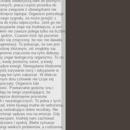
. Ekrany towarzyszą nam do późnych
ornych, praca często przenika do
ięcie związane z obowiązkami nie
knięciu laptopa. Organizm potrzebuje
źnego sygnału, że może przejść z
nia do trybu odpoczynku. Jeśli go nie
asypianie staje się trudniejsze, a sen
blem nie zawsze polega tylko na liczbie
 godzin. Czasem ktoś śpi pozornie
udzi się zmęczony, bo noc nie dawała
egeneracji. To pokazuje, że sen jest
dziej złożonym, niż mogłoby się
romne znaczenie ma rytm dobowy,
lny zegar biologiczny organizmu. To on
, kiedy jesteśmy senni, a kiedy
pływ energii. Nieregularne kładzenie
ęste zarywanie nocy i odsypianie w
gą ten rytm zaburzać. W efekcie
nym dniu człowiek nie czuje się
poczęty. Organizm lubi
ość. Powtarzalne godziny snu i
łają na niego uspokajająco, bo
lepsze dostrojenie procesów
 i neurologicznych. To jedna z tych
ad, które bywają trudne do wdrożenia,
ą zaskakująco dobre rezultaty. Nie
ominąć wpływu snu na emocje. Gdy
ewyspani, trudniej nam zachować
 dystans i spokój. Błahe sytuacje
rangi wielkich problemów, a codzienne