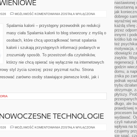
YWIENIOWE
nastawionej 
nieustanną a
jak konieczn
DIETY
 2026
MOŻLIWOŚĆ KOMENTOWANIA
ZOSTAŁA WYŁĄCZONA
dobrego sam
I
PLANY
wyraźniej wi
ŻYWIENIOWE
Spalarnia kalorii – przystępny przewodnik po redukcji
każdą sferę 
przez odporn
masy ciała Spalarnia kalorii to blog stworzony z myślą o
innymi i pod
krótko lub ni
osobach, które chcą uporządkować temat spalania
też psychika
kalorii i szukają przystępnych informacji podanych w
motywacja, r
obowiązki za
zrozumiały sposób. To przestrzeń dla czytelników,
zwykle. Wspó
którzy nie chcą opierać się wyłącznie na internetowych
regeneracji
godzin wiecz
rowy styl życia szerzej: przez pryzmat ruchu. Strona
domu, a nap
znika po zam
resować zarówno osoby stawiające pierwsze kroki, jak i
jednak wyra
trybu działa
otrzymuje, z
płytszy. Pro
TORIA
przespanych
długo, ale b
prawdziwej r
procesem bar
 NOWOCZESNE TECHNOLOGIE
wydawać. Og
czyli natura
wpływa na to
ŚWIATŁOWODY
 2026
MOŻLIWOŚĆ KOMENTOWANIA
ZOSTAŁA WYŁĄCZONA
I
czujemy przy
NOWOCZESNE
się spać, cz