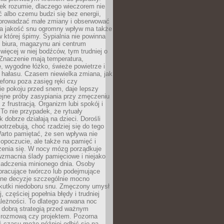
iek rozumie, dlaczego wieczorem nie
albo czemu budzi się bez energii,
wprowadzać małe zmiany i obserwować
 Na jakość snu ogromny wpływ ma także
w której śpimy. Sypialnia nie powinna
 biura, magazynu ani centrum
 więcej w niej bodźców, tym trudniej o
 Znaczenie mają temperatura,
, wygodne łóżko, świeże powietrze i
 hałasu. Czasem niewielka zmiana, jak
lefonu poza zasięg ręki czy
ie pokoju przed snem, daje lepszy
lejne próby zasypiania przy zmęczeniu
z frustracją. Organizm lubi spokój i
 To nie przypadek, że rytuały
k dobrze działają na dzieci. Dorośli
potrzebują, choć rzadziej się do tego
arto pamiętać, że sen wpływa nie
opoczucie, ale także na pamięć i
zenia się. W nocy mózg porządkuje
wzmacnia ślady pamięciowe i niejako
iadczenia minionego dnia. Osoby
pracujące twórczo lub podejmujące
lne decyzje szczególnie mocno
kutki niedoboru snu. Zmęczony umysł
j, częściej popełnia błędy i trudniej
leżności. To dlatego zarwana noc
 dobrą strategią przed ważnym
rozmową czy projektem. Pozorna
 czasu może później odbić się na