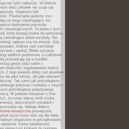
gą ten rytm zaburzać. W efekcie
nym dniu człowiek nie czuje się
poczęty. Organizm lubi
ość. Powtarzalne godziny snu i
łają na niego uspokajająco, bo
lepsze dostrojenie procesów
 i neurologicznych. To jedna z tych
ad, które bywają trudne do wdrożenia,
ą zaskakująco dobre rezultaty. Nie
ominąć wpływu snu na emocje. Gdy
ewyspani, trudniej nam zachować
 dystans i spokój. Błahe sytuacje
rangi wielkich problemów, a codzienne
iej przeradzają się w konflikt.
mózg gorzej radzi sobie z
iem bodźców i regulowaniem reakcji
ch. Z tego powodu dobry sen powinien
ny nie jako luksus, ale jako element
hicznej. Tak samo jak potrzebujemy
iedniego jedzenia i kontaktu z innymi
 samo potrzebujemy prawdziwego
nocą. W połowie rozważań o śnie
żyć, że coraz więcej osób szuka
eneracji, wieczornych rytuałach i
ciszania się, dlatego dobrze
strona tematyczna
poświęcona
lowi życia może stać się dla wielu
 realnym wsparciem w porządkowaniu
h nawyków. Sama świadomość
wa pierwszym krokiem do poprawy.