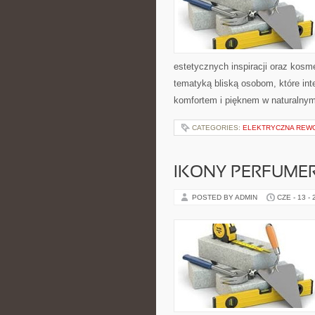
estetycznych inspiracji oraz kos
tematyką bliską osobom, które int
komfortem i pięknem w naturalnym
CATEGORIES:
ELEKTRYCZNA REW
IKONY PERFUME
POSTED BY ADMIN
CZE - 13 -