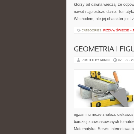
którzy od dawna wiedzą, że odpowi
nawet najprostsze danie. Tematyk
Wschodem, ale jej charakter jest 
CATEGORIES:
PIZZA W ŚWIECIE – 
GEOMETRIA I FIG
POSTED BY ADMIN
CZE - 9 - 2
egzaminu może znaleźć ciekawost
bardziej zaawansowanych tematów
Matematyka. Serwis internetowa pr