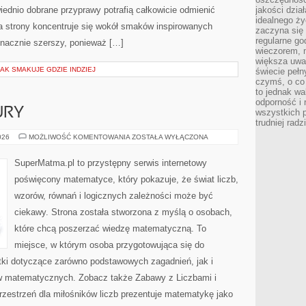
ednio dobrane przyprawy potrafią całkowicie odmienić
jakości dzia
idealnego ży
a strony koncentruje się wokół smaków inspirowanych
zaczyna się 
regularne go
znacznie szerszy, ponieważ […]
wieczorem, m
większa uwa
JAK SMAKUJE GDZIE INDZIEJ
świecie peł
czymś, o co 
to jednak wa
odporność i
URY
wszystkich p
trudniej rad
GEOMETRIA
026
MOŻLIWOŚĆ KOMENTOWANIA
ZOSTAŁA WYŁĄCZONA
I
FIGURY
SuperMatma.pl to przystępny serwis internetowy
poświęcony matematyce, który pokazuje, że świat liczb,
wzorów, równań i logicznych zależności może być
ciekawy. Strona została stworzona z myślą o osobach,
które chcą poszerzać wiedzę matematyczną. To
miejsce, w którym osoba przygotowująca się do
ki dotyczące zarówno podstawowych zagadnień, jak i
 matematycznych. Zobacz także Zabawy z Liczbami i
zestrzeń dla miłośników liczb prezentuje matematykę jako