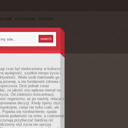
SCRIBE
FACEBOOK
TWITTER
ugi czas był niedoceniany w kulturze
na wydajność, szybkie tempo życia i
ktywność. Wiele osób traktowało go
ą przerwę, a nie fundament zdrowia i
opoczucia. Dziś jednak coraz
dać, że jakość snu wpływa niemal na
życia. Od zdolności koncentracji,
ość organizmu, aż po nastrój, relacje z
ejmowanie decyzji. Kiedy śpimy zbyt
espokojnie, cierpi nie tylko ciało, ale
. Pojawia się rozdrażnienie, spada
ośnie podatność na stres, a codzienne
czynają przytłaczać bardziej niż
łczesny styl życia nie sprzyja