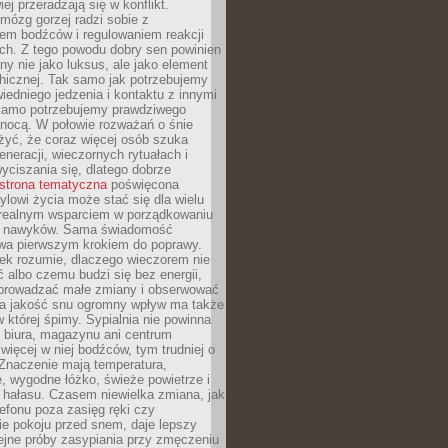
iej przeradzają się w konflikt.
mózg gorzej radzi sobie z
iem bodźców i regulowaniem reakcji
ch. Z tego powodu dobry sen powinien
ny nie jako luksus, ale jako element
hicznej. Tak samo jak potrzebujemy
iedniego jedzenia i kontaktu z innymi
 samo potrzebujemy prawdziwego
nocą. W połowie rozważań o śnie
żyć, że coraz więcej osób szuka
eneracji, wieczornych rytuałach i
ciszania się, dlatego dobrze
strona tematyczna
poświęcona
lowi życia może stać się dla wielu
 realnym wsparciem w porządkowaniu
h nawyków. Sama świadomość
wa pierwszym krokiem do poprawy.
iek rozumie, dlaczego wieczorem nie
albo czemu budzi się bez energii,
wprowadzać małe zmiany i obserwować
 Na jakość snu ogromny wpływ ma także
w której śpimy. Sypialnia nie powinna
 biura, magazynu ani centrum
 więcej w niej bodźców, tym trudniej o
 Znaczenie mają temperatura,
, wygodne łóżko, świeże powietrze i
 hałasu. Czasem niewielka zmiana, jak
lefonu poza zasięg ręki czy
ie pokoju przed snem, daje lepszy
lejne próby zasypiania przy zmęczeniu