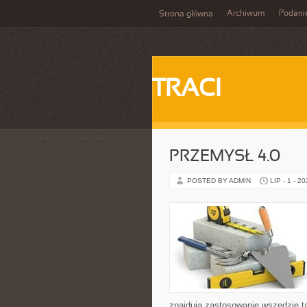
Archiwum
Podani
Strona główna
TRACI
PRZEMYSŁ 4.0
POSTED BY ADMIN
LIP - 1 - 2
znajdują zastosowanie wszędzie t