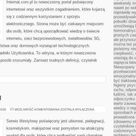
TECHNOLOGIE
Internat.com.pl to nowoczesny portal poświęcony
weekendy mo
nawet po wol
internetowi oraz wszystkim zagadnieniom, które kojarzą
naprawdę wy
się z codziennym korzystaniem z sprzętu
przewidywaln
pobudki dzia
elektronicznego. Strona może być ciekawym miejscem
umożliwiają 
hormonalnych
dla osób, które chcą uporządkować wiedzę o świecie
prostych zas
internetu, sieci bezprzewodowych, światłowodów, 5G,
ale przynosz
można też p
eństwa oraz domowych rozwiązań technologicznych.
jesteśmy ni
oradniki Użytkownika. To witryna, w którym nowoczesna
cierpliwość,
urastają do 
osób zrozumiały. Zamiast trudnych definicji, czytelnik
napięcia łatw
Niewyspany 
przetwarzan
emocjonalny
być traktowa
higieny psyc
ruchu, odpow
ludźmi, tak
U
odpoczynku 
warto zauwa
wiedzy o reg
PORADNIK
 2026
MOŻLIWOŚĆ KOMENTOWANIA
ZOSTAŁA WYŁĄCZONA
sposobach wy
STYLU
prowadzona
Serwis lifestylowy poświęcony jest ubiorowi, pielęgnacji,
zdrowemu sty
czytelników
kosmetykom, makijażowi oraz pomysłom na atrakcyjny
codziennyc
problemu by
wygląd dla osób, które chcą podkreślać swój charakter