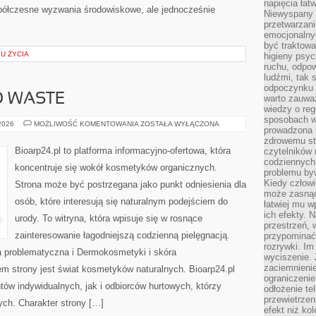
napięcia łatw
półczesne wyzwania środowiskowe, ale jednocześnie
Niewyspany 
przetwarzan
emocjonalny
być traktowa
KU ŻYCIA
higieny psyc
ruchu, odpow
ludźmi, tak
odpoczynku 
O WASTE
warto zauwa
wiedzy o reg
sposobach wy
KOSMETYKI
 2026
MOŻLIWOŚĆ KOMENTOWANIA
ZOSTAŁA WYŁĄCZONA
prowadzona
ZERO
WASTE
zdrowemu sty
Bioarp24.pl to platforma informacyjno-ofertowa, która
czytelników
codziennyc
koncentruje się wokół kosmetyków organicznych.
problemu by
Kiedy człow
Strona może być postrzegana jako punkt odniesienia dla
może zasnąć 
osób, które interesują się naturalnym podejściem do
łatwiej mu 
ich efekty.
urody. To witryna, która wpisuje się w rosnące
przestrzeń, 
zainteresowanie łagodniejszą codzienną pielęgnacją.
przypominać
rozrywki. Im
 problematyczna i Dermokosmetyki i skóra
wyciszenie.
zaciemnienie
 strony jest świat kosmetyków naturalnych. Bioarp24.pl
ograniczenie
ów indywidualnych, jak i odbiorców hurtowych, którzy
odłożenie te
przewietrzen
ych. Charakter strony […]
efekt niż ko