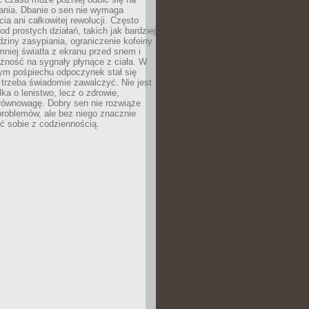
łania. Dbanie o sen nie wymaga
cia ani całkowitej rewolucji. Często
od prostych działań, takich jak bardziej
dziny zasypiania, ograniczenie kofeiny
niej światła z ekranu przed snem i
żność na sygnały płynące z ciała. W
nym pośpiechu odpoczynek stał się
trzeba świadomie zawalczyć. Nie jest
lka o lenistwo, lecz o zdrowie,
 równowagę. Dobry sen nie rozwiąże
roblemów, ale bez niego znacznie
zić sobie z codziennością.