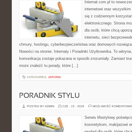
Internat.com.pl to nowocze
internetowi oraz wszystkim
się z codziennym korzysta
elektronicznego. Strona m
dla osób, które chcą uporz
internetu, sieci bezprzewo
chmury, hostingu, cyberbezpieczeństwa oraz domowych rozwiąza
Nowości na stronie: Internaty i Poradniki Użytkownika. To witry
komunikacja zostaje pokazana w sposób zrozumiały. Zamiast trudn
może znaleźć tu porady, które […]
CATEGORIES:
JAPONIA
PORADNIK STYLU
POSTED BY ADMIN
CZE - 15 - 2026
MOŻLIWOŚĆ KOMENTOWA
Serwis lifestylowy poświęcon
kosmetykom, makijażowi or
wygląd dla osób, które chc