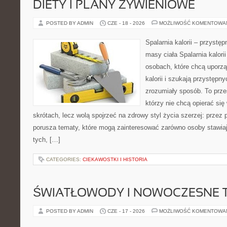
DIETY I PLANY ŻYWIENIOWE
POSTED BY ADMIN
CZE - 18 - 2026
MOŻLIWOŚĆ KOMENTOWA
Spalarnia kalorii – przystę
masy ciała Spalarnia kalori
osobach, które chcą uporz
kalorii i szukają przystępn
zrozumiały sposób. To przes
którzy nie chcą opierać się
skrótach, lecz wolą spojrzeć na zdrowy styl życia szerzej: przez
porusza tematy, które mogą zainteresować zarówno osoby stawiają
tych, […]
CATEGORIES:
CIEKAWOSTKI I HISTORIA
ŚWIATŁOWODY I NOWOCZESNE 
POSTED BY ADMIN
CZE - 17 - 2026
MOŻLIWOŚĆ KOMENTOWA