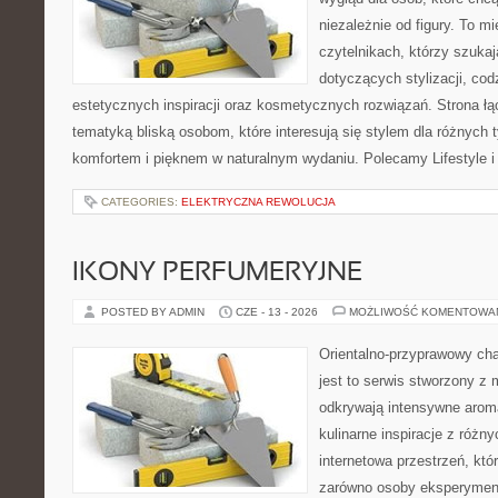
niezależnie od figury. To m
czytelnikach, którzy szuka
dotyczących stylizacji, cod
estetycznych inspiracji oraz kosmetycznych rozwiązań. Strona ł
tematyką bliską osobom, które interesują się stylem dla różnych 
komfortem i pięknem w naturalnym wydaniu. Polecamy Lifestyle i
CATEGORIES:
ELEKTRYCZNA REWOLUCJA
IKONY PERFUMERYJNE
POSTED BY ADMIN
CZE - 13 - 2026
MOŻLIWOŚĆ KOMENTOWA
Orientalno-przyprawowy char
jest to serwis stworzony z 
odkrywają intensywne aroma
kulinarne inspiracje z różny
internetowa przestrzeń, kt
zarówno osoby eksperymentu