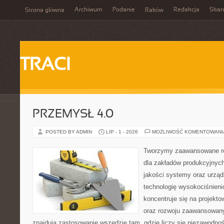
Archiwum
Podanie
Redakcja
Skan
Strona główna
Raków
TRACI
PRZEMYSŁ 4.0
POSTED BY ADMIN
LIP - 1 - 2026
MOŻLIWOŚĆ KOMENTOWAN
Tworzymy zaawansowane ro
dla zakładów produkcyjnych
jakości systemy oraz urzą
technologię wysokociśnieni
koncentruje się na projekto
oraz rozwoju zaawansowany
znajdują zastosowanie wszędzie tam, gdzie liczy się niezawodno