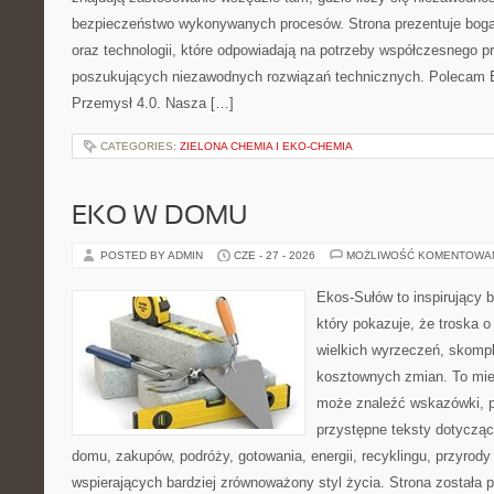
bezpieczeństwo wykonywanych procesów. Strona prezentuje bogat
oraz technologii, które odpowiadają na potrzeby współczesnego p
poszukujących niezawodnych rozwiązań technicznych. Polecam E
Przemysł 4.0. Nasza […]
CATEGORIES:
ZIELONA CHEMIA I EKO-CHEMIA
EKO W DOMU
POSTED BY ADMIN
CZE - 27 - 2026
MOŻLIWOŚĆ KOMENTOWA
Ekos-Sułów to inspirujący b
który pokazuje, że troska 
wielkich wyrzeczeń, skompl
kosztownych zmian. To miej
może znaleźć wskazówki, p
przystępne teksty dotyczą
domu, zakupów, podróży, gotowania, energii, recyklingu, przyrod
wspierających bardziej zrównoważony styl życia. Strona została