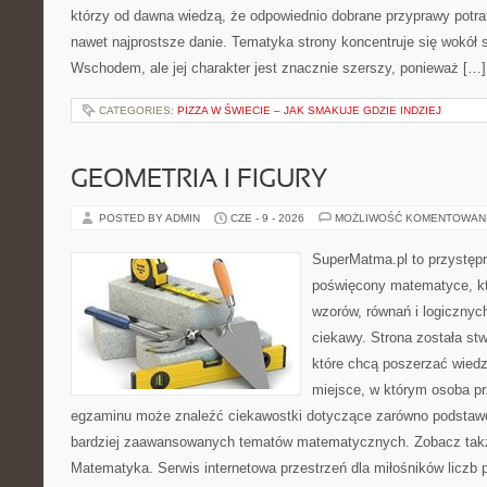
którzy od dawna wiedzą, że odpowiednio dobrane przyprawy potraf
nawet najprostsze danie. Tematyka strony koncentruje się wokół
Wschodem, ale jej charakter jest znacznie szerszy, ponieważ […]
CATEGORIES:
PIZZA W ŚWIECIE – JAK SMAKUJE GDZIE INDZIEJ
GEOMETRIA I FIGURY
POSTED BY ADMIN
CZE - 9 - 2026
MOŻLIWOŚĆ KOMENTOWAN
SuperMatma.pl to przystępn
poświęcony matematyce, któ
wzorów, równań i logicznyc
ciekawy. Strona została st
które chcą poszerzać wied
miejsce, w którym osoba pr
egzaminu może znaleźć ciekawostki dotyczące zarówno podstawo
bardziej zaawansowanych tematów matematycznych. Zobacz takż
Matematyka. Serwis internetowa przestrzeń dla miłośników liczb