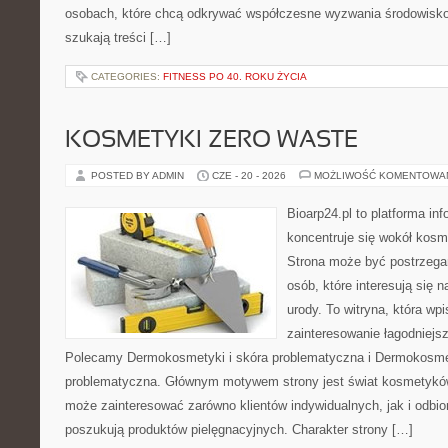
osobach, które chcą odkrywać współczesne wyzwania środowisko
szukają treści […]
CATEGORIES:
FITNESS PO 40. ROKU ŻYCIA
KOSMETYKI ZERO WASTE
POSTED BY ADMIN
CZE - 20 - 2026
MOŻLIWOŚĆ KOMENTOWA
Bioarp24.pl to platforma in
koncentruje się wokół kos
Strona może być postrzegan
osób, które interesują się 
urody. To witryna, która wp
zainteresowanie łagodniejs
Polecamy Dermokosmetyki i skóra problematyczna i Dermokosmet
problematyczna. Głównym motywem strony jest świat kosmetyków
może zainteresować zarówno klientów indywidualnych, jak i odbio
poszukują produktów pielęgnacyjnych. Charakter strony […]